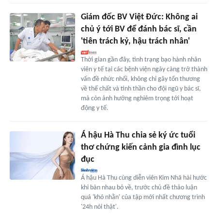
Giám đốc BV Việt Đức: Không ai
chủ ý tới BV để đánh bác sĩ, cần
'tiên trách kỷ, hậu trách nhân'
Thời gian gần đây, tình trạng bạo hành nhân
viên y tế tại các bệnh viện ngày càng trở thành
vấn đề nhức nhối, không chỉ gây tổn thương
về thể chất và tinh thần cho đội ngũ y bác sĩ,
mà còn ảnh hưởng nghiêm trọng tới hoạt
động y tế.
Á hậu Hà Thu chia sẻ ký ức tuổi
thơ chứng kiến cảnh gia đình lục
đục
Á hậu Hà Thu cùng diễn viên Kim Nhã hài hước
khi bàn nhau bỏ về, trước chủ đề thảo luận
quá 'khó nhằn' của tập mới nhất chương trình
'24h nói thật'.