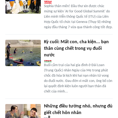
Sophia thân mến! Đầu thư xin được chúc
mừng sự kiện 'AI for Good Global Summit' do
Liên minh Viễn thông Quốc tế (ITU) của Liên
Hợp Quốc tổ chức tại Geneva (Thụy Sĩ) những
ngày đầu tháng 7 vừa qua thành công tốt đẹp.
Kỳ cuối: Mất con, cha kiện... bạn
thân cùng chết trong vụ đuối
nước
Buổi cắm trại của hai gia đình ở Đài Loan
(Trung Quốc) nhân Ngày của Mẹ trong phút
chốc đã hóa bi kịch khi hai nạn nhân tử vong
do đuối nước. Đau đớn vì mất con, ông bố còn
lại quyết định kiện luôn người bạn thân đã
chết của mình...
Những điều tưởng nhỏ, nhưng đủ
giết chết hôn nhân