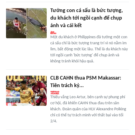
Tưởng con cá sấu là bức tượng,
du khách tới ngồi cạnh để chụp
ảnh và cái kết
Một du khách ở Philippines đã tưởng một con
cá sấu chỉ là bức tượng trang trí vì nó nằm im
lìm, bất động một lúc lâu. Thế là du khách này
tới ngồi cạnh 'bức tượng' để chụp ảnh và
không tránh khỏi hậu quả.
CLB CAHN thua PSM Makassar:
Tiên trách kỷ...
Thiếu vắng Leo Artur, bên cạnh sự phung phí
cơ hội, đã khiến CAHN thua đau trên sân
khách. Đoàn quân của HLV Alexandre Polking
chỉ có thể tự trách mình với thất bại vào tối
2/4.