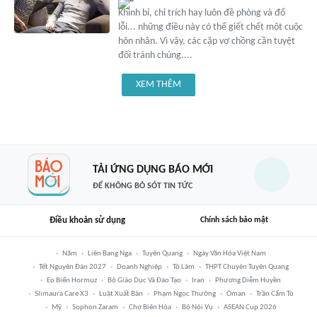
Khinh bỉ, chỉ trích hay luôn đề phòng và đổ
lỗi... những điều này có thể giết chết một cuộc
hôn nhân. Vì vậy, các cặp vợ chồng cần tuyệt
đối tránh chúng....
XEM THÊM
TẢI ỨNG DỤNG BÁO MỚI
ĐỂ KHÔNG BỎ SÓT TIN TỨC
Điều khoản sử dụng
Chính sách bảo mật
Năm
Liên Bang Nga
Tuyên Quang
Ngày Văn Hóa Việt Nam
Tết Nguyên Đán 2027
Doanh Nghiệp
Tô Lâm
THPT Chuyên Tuyên Quang
Eo Biển Hormuz
Bộ Giáo Dục Và Đào Tạo
Iran
Phương Diễm Huyền
Slimaura Care X3
Luật Xuất Bản
Phạm Ngọc Thưởng
Oman
Trần Cẩm Tú
Mỹ
Sophon Zaram
Chợ Biên Hòa
Bộ Nội Vụ
ASEAN Cup 2026