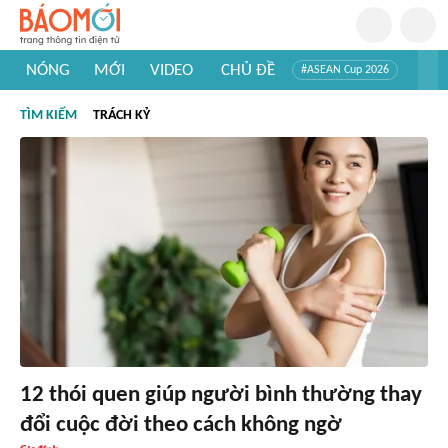
NÓNG
MỚI
VIDEO
CHỦ ĐỀ
#ASEAN Cup 2026
#Trí tuệ nhân tạo
#Mỹ - Iran
#Khám phá Việt Nam
TÌM KIẾM
TRÁCH KỶ
#Khám phá thế giới
12 thói quen giúp người bình thường thay
đổi cuộc đời theo cách không ngờ