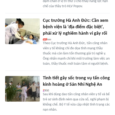
dậm chân ở vị trí thứ 3 cho thấy năng lực hạn
chế của thầy trò HLV Popov.
Cục trưởng Hà Anh Đức: Cần xem
bệnh viện là 'địa điểm đặc biệt',
phải xử lý nghiêm hành vi gây rối
Theo Cục trưởng Hà Anh Đức, tấn công nhân
viên y tế không chỉ đe dọa tính mạng thầy
thuốc mà còn làm tổn thương giá trị nghề y.
Ông nhấn mạnh chỉ khi môi trường làm việc an
toàn, thầy thuốc mới toàn tâm vì người bệnh.
Tình tiết gây sốc trong vụ tấn công
kinh hoàng ở Sản Nhi Nghệ An
Sau khi dùng dao tấn công nhân viên y tế và bế
trẻ sơ sinh định ném qua cửa sổ, nghi phạm bị
khống chế. Bộ Y tế vừa cập nhật tình trạng các
nạn nhân.