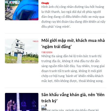
Hình ảnh chị công nhân đường tàu hốt hoảng
la thất thanh, lao ngã dúi dụi về phía người
đàn ông đang cố điều khiển chiếc xe máy qua
đường ray khi đoàn tàu đang đến khiến ai nấy
đều phải 'rùng mình'.
Môi giới mập mờ, khách mua nhà
'ngậm trái đắng'
Những tia sáng dần hé lộ trên bức tranh thị
trường địa ốc, không ít nhà đầu tư đã sẵn
sàng nguồn tiền bắt đáy. Tuy nhiên, trong giai
đoạn tranh tối tranh sáng, không ít môi giới
chớp cơ hội tung 'bánh vẽ' khiến nhiều khách
mắc kẹt, tiến không được, thoái không xong.
Sân khấu vắng khán giả, nên 'tiên
trách kỷ'
Những ngày này, ngành sân khấu đang kỷ