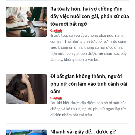
Ra tòa ly hôn, hai vợ chồng đùn
đẩy việc nuôi con gái, phán xử của
tòa mới bất ngờ
Trước tòa, cô yêu cầu chồng phải nuôi nấng
con gái. Thế nhưng anh từ chối với lý do công
việc không ổn định, không có nơi ở cố định,
hơn nữa, con gái luôn được mẹ chăm sóc bấy
lâu nay, không quen ở với bố.
Đi bắt gian không thành, người
phụ nữ còn lâm vào tình cảnh oái
oăm
Sau khi biết được địa điểm hẹn hò bí mật của
chồng và kẻ thứ 3, người phụ nữ ngay lập tức
đi đến nhằm bắt tại trận.
Nhanh vài giây để… được gì?