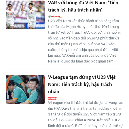
VAR với bóng đá Việt Nam: 'Tiên
trách kỷ, hậu trách nhân'
U23 Việt Nam kết thúc hành trình bằng tấm
thẻ đỏ của Mạnh Hưng phút thứ 90+1 trong
trận tứ kết với Iraq. Trước đó, với tình huống
vỗ nhẹ vào tiền đạo đối phương phút thứ 61
của thủ môn Quan Văn Chuẩn và VAR vào
cuộc, chúng ta phải chịu quả phạt đền. Một
lần nữa, VAR-nỗi ám ảnh của bóng đá Việt
Nam lại được dư luận đặc biệt quan tâm.
V-League tạm dừng vì U23 Việt
Nam: Tiên trách kỷ, hậu trách
nhân
V-League vừa thi đấu trở lại được hai vòng sau
dịp FIFA Days tháng 3 thì lại tạm dừng khoảng
1 tháng để đội tuyển U23 Việt Nam tập trung
thi đấu VCK U23 châu Á 2024. Rất nhiều HLV,
lãnh đội ở các CLB đã lên tiếng phàn nàn về sự