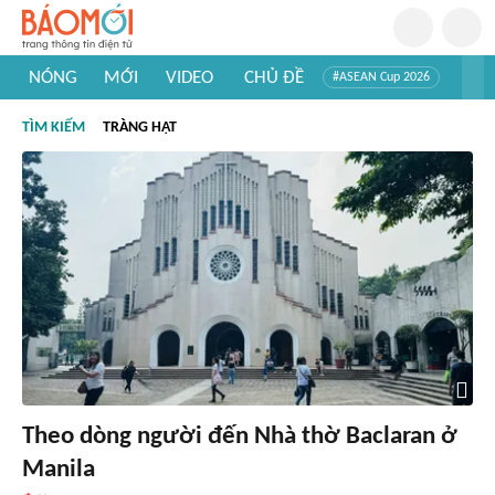
NÓNG
MỚI
VIDEO
CHỦ ĐỀ
#ASEAN Cup 2026
#Trí tuệ nhân tạo
#Mỹ - Iran
#Khám phá Việt Nam
TÌM KIẾM
TRÀNG HẠT
#Khám phá thế giới
Theo dòng người đến Nhà thờ Baclaran ở
Manila