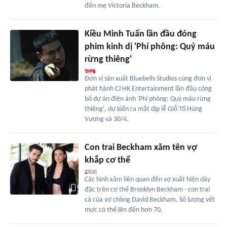
đến mẹ Victoria Beckham.
Kiều Minh Tuấn lần đầu đóng
phim kinh dị 'Phí phông: Quỷ máu
rừng thiêng'
Đơn vị sản xuất Bluebells Studios cùng đơn vị
phát hành CJ HK Entertainment lần đầu công
bố dự án điện ảnh 'Phí phông: Quỷ máu rừng
thiêng', dự kiến ra mắt dịp lễ Giỗ Tổ Hùng
Vương và 30/4.
Con trai Beckham xăm tên vợ
khắp cơ thể
Các hình xăm liên quan đến vợ xuất hiện dày
đặc trên cơ thể Brooklyn Beckham - con trai
cả của vợ chồng David Beckham. Số lượng vết
mực có thể lên đến hơn 70.