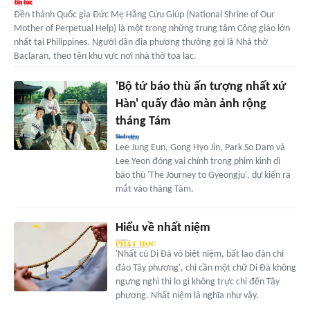
Đền thánh Quốc gia Đức Mẹ Hằng Cứu Giúp (National Shrine of Our
Mother of Perpetual Help) là một trong những trung tâm Công giáo lớn
nhất tại Philippines. Người dân địa phương thường gọi là Nhà thờ
Baclaran, theo tên khu vực nơi nhà thờ tọa lạc.
'Bộ tứ báo thù ấn tượng nhất xứ
Hàn' quấy đảo màn ảnh rộng
tháng Tám
Lee Jung Eun, Gong Hyo Jin, Park So Dam và
Lee Yeon đóng vai chính trong phim kinh dị
báo thù 'The Journey to Gyeongju', dự kiến ra
mắt vào tháng Tám.
Hiểu về nhất niệm
'Nhất cú Di Đà vô biệt niệm, bất lao đàn chỉ
đáo Tây phương', chỉ cần một chữ Di Đà không
ngưng nghỉ thì lo gì không trực chỉ đến Tây
phương. Nhất niệm là nghĩa như vậy.