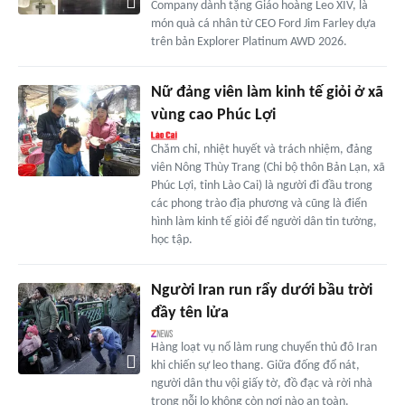
Company dành tặng Giáo hoàng Leo XIV, là
món quà cá nhân từ CEO Ford Jim Farley dựa
trên bản Explorer Platinum AWD 2026.
Nữ đảng viên làm kinh tế giỏi ở xã
vùng cao Phúc Lợi
Chăm chỉ, nhiệt huyết và trách nhiệm, đảng
viên Nông Thùy Trang (Chi bộ thôn Bản Lạn, xã
Phúc Lợi, tỉnh Lào Cai) là người đi đầu trong
các phong trào địa phương và cũng là điển
hình làm kinh tế giỏi để người dân tin tưởng,
học tập.
Người Iran run rẩy dưới bầu trời
đầy tên lửa
Hàng loạt vụ nổ làm rung chuyển thủ đô Iran
khi chiến sự leo thang. Giữa đống đổ nát,
người dân thu vội giấy tờ, đồ đạc và rời nhà
trong nỗi lo không còn nơi nào an toàn.