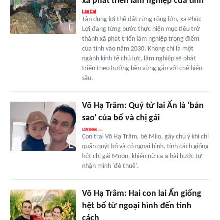
xã phát triển lâm nghiệp của tỉnh
Tận dụng lợi thế đất rừng rộng lớn, xã Phúc
Lợi đang từng bước thực hiện mục tiêu trở
thành xã phát triển lâm nghiệp trọng điểm
của tỉnh vào năm 2030. Không chỉ là một
ngành kinh tế chủ lực, lâm nghiệp sẽ phát
triển theo hướng bền vững gắn với chế biến
sâu.
Võ Hạ Trâm: Quý tử lai Ấn là 'bản
sao' của bố và chị gái
Con trai Võ Hạ Trâm, bé Milo, gây chú ý khi chỉ
quấn quýt bố và có ngoại hình, tính cách giống
hệt chị gái Moon, khiến nữ ca sĩ hài hước tự
nhận mình 'đẻ thuê'.
Võ Hạ Trâm: Hai con lai Ấn giống
hệt bố từ ngoại hình đến tính
cách