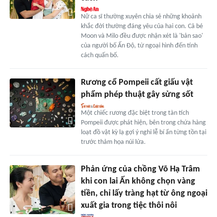
Nữ ca sĩ thường xuyên chia sẻ những khoảnh
khắc đời thường đáng yêu của hai con. Cả bé
Moon và Milo đều được nhận xét là 'bản sao'
của người bố Ấn Độ, từ ngoại hình đến tính
cách quấn bố.
Rương cổ Pompeii cất giấu vật
phẩm phép thuật gây sửng sốt
Một chiếc rương đặc biệt trong tàn tích
Pompeii được phát hiện, bên trong chứa hàng
loạt đồ vật kỳ lạ gợi ý nghi lễ bí ẩn từng tồn tại
trước thảm họa núi lửa.
Phản ứng của chồng Võ Hạ Trâm
khi con lai Ấn không chọn vàng
tiền, chỉ lấy tràng hạt từ ông ngoại
xuất gia trong tiệc thôi nôi