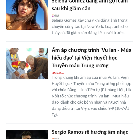
Selena Gomez đăng ảnh gợi cảm
sau khi giảm cân
Selena Gomez gây chú ý khi đăng ảnh trong
chuyến công tác tại New York. Loạt ảnh cho
thấy cô đã giảm cân đáng kể so với trước.
Ấm áp chương trình 'Vu lan - Mùa
hiếu đạo' tại Viện Huyết học -
Truyền máu Trung ương
Trong không khí ấm áp của mùa Vu lan, Viện
Huyết học – Truyền máu Trung ương phối hợp
với chùa Bằng - Linh Tiên tự (P.Hoàng Liệt, Hà
Nội) tổ chức chương trình 'Vu lan - Mùa hiếu
đạo' dành cho các bệnh nhân và người nhà
đang điều trị tại Viện, vào chiều 9-9 (18-7-Ất
Tỵ).
Sergio Ramos rẽ hướng âm nhạc