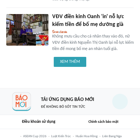
VĐV điền kinh Oanh 'ỉn' nỗ lực
kiếm tiền để bố mẹ dưỡng già
Không mưu cầu cho cá nhân thay vào đó, nữ
VĐV điền kinh Nguyễn Thị Oanh lại nỗ lực kiếm
tiền để mong bố mẹ an nhàn tuổi già.
XEM THÊM
TẢI ỨNG DỤNG BÁO MỚI
ĐỂ KHÔNG BỎ SÓT TIN TỨC
Điều khoản sử dụng
Chính sách bảo mật
ASEAN Cup 2026
Luật Kiến Trúc
Huấn Hoa Hồng
Liên Bang Nga