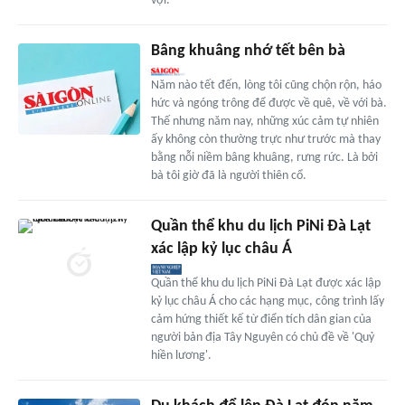
vợi.
Bâng khuâng nhớ tết bên bà
Năm nào tết đến, lòng tôi cũng chộn rộn, háo
hức và ngóng trông để được về quê, về với bà.
Thế nhưng năm nay, những xúc cảm tự nhiên
ấy không còn thường trực như trước mà thay
bằng nỗi niềm bâng khuâng, rưng rức. Là bởi
bà tôi giờ đã là người thiên cổ.
Quần thể khu du lịch PiNi Đà Lạt
xác lập kỷ lục châu Á
Quần thể khu du lịch PiNi Đà Lạt được xác lập
kỷ lục châu Á cho các hạng mục, công trình lấy
cảm hứng thiết kế từ điển tích dân gian của
người bản địa Tây Nguyên có chủ đề về 'Quỷ
hiền lương'.