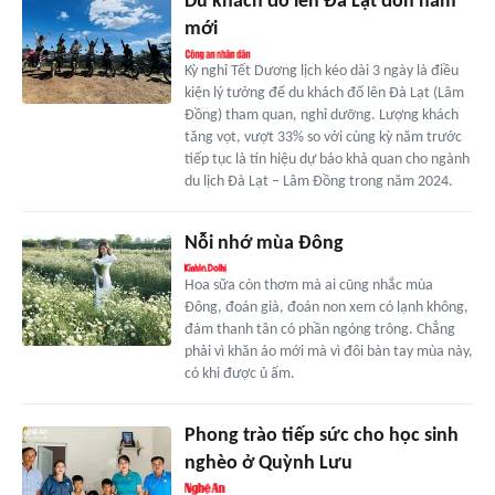
Du khách đổ lên Đà Lạt đón năm
mới
Kỳ nghỉ Tết Dương lịch kéo dài 3 ngày là điều
kiện lý tưởng để du khách đổ lên Đà Lạt (Lâm
Đồng) tham quan, nghỉ dưỡng. Lượng khách
tăng vọt, vượt 33% so với cùng kỳ năm trước
tiếp tục là tín hiệu dự báo khả quan cho ngành
du lịch Đà Lạt – Lâm Đồng trong năm 2024.
Nỗi nhớ mùa Đông
Hoa sữa còn thơm mà ai cũng nhắc mùa
Đông, đoán già, đoán non xem có lạnh không,
đám thanh tân có phần ngóng trông. Chẳng
phải vì khăn áo mới mà vì đôi bàn tay mùa này,
có khi được ủ ấm.
Phong trào tiếp sức cho học sinh
nghèo ở Quỳnh Lưu