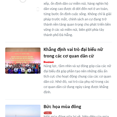
xếp, ổn định dân cư miền núi, hàng nghìn hộ
dân vùng cao được di dời đến nơi ở an toàn,
từng bước ổn định cuộc sống. Không chỉ là giải
pháp trước mắt, chính sách an cư đang trở
thành nền tảng quan trọng cho phát triển bền
vững ở các xã miền núi, biên giới phía tây
thành phố Đà Nẵng.
Khẳng định vai trò đại biểu nữ
trong các cơ quan dân cử
Năng lực, tầm nhìn và sự đóng góp của các nữ
đại biểu đã góp phần tạo nên những dấu ấn
tích cực cho hoạt động chung của các cơ quan
dân cử. Nhờ đó, vai trò của phụ nữ trong các
cơ quan dân cử đang ngày càng được khẳng
định.
Bức họa mùa đông
Một mùa đông nữa lại về, hiện diện của mùa