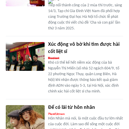
Tiếp nối thành công của 2 mùa thi trước, sáng
14/3, Tạp chí Gia Đình Việt Nam đã phối hợp
cùng Trường Đại học Hà Nội tổ chức lễ phát
động cuộc thi viết chủ đề 'Cha và con gái' lần
thứ 3 năm 2025.
Xúc động vô bờ khi tìm được hài
cốt liệt sĩ
Khó có thể kể hết niềm xúc động của bà
Nguyễn Thị Miến (số nhà 52 ngách 604/9, tổ
22 phường Ngọc Thụy, quận Long Biên, Hà
Nội) khi nhận được thông báo kết quả giám
định ADN vào ngày 5-3, tại Hà Nội, xác định
chính xác hài cốt liệt sĩ cha mình.
Để có lãi từ hôn nhân
Hôn Nhân mà nói, là một cuộc đầu tư lớn nhất
của cuộc đời. Làm sao để sống một cuộc đời