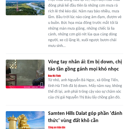
đông phải kể đầu tiên là những cơn mưa rả
rích lê thê kéo dài. Năm nay bão nhiều, mưa
lắm. Bầu trời lúc nào cũng ảm đạm, đượm vẻ
u buồn. Bức họa mùa đông trước mắt tôi là
những màn mưa giăng, những chiếc lá lìa
cành, những cơn gió rét lùa qua cùng dòng
người, xe cộ lặng lẽ, xuôi ngược bươn chải
mưu sinh…
Vòng tay nhân ái: Em bị down, chị
tảo tần gồng gánh mọi khó nhọc
Từ nhỏ, anh Nguyễn Bá Ngọc, xã Đồng Tiến,
tỉnh Hà Tĩnh đã bị down. Mấy năm nay, không
thể đi lại, anh phải trông cậy vào sự chăm sóc
của chị gái Nguyễn Thị Báu lấy chồng gần đó.
Samten Hills Dalat góp phần 'đánh
thức' vùng đất khô cằn