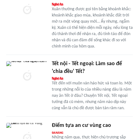
Xuân thường được gọi tên bằng khoảnh khắc:
khoảnh khắc giao mùa, khoảnh khắc đất trời
mở ra một vòng quay mới… Ấy nhưng, ngẫm
kỹ, Xuân có thể hiện diện mỗi ngày, nếu lòng ta
đủ thảnh thơi để nhận ra, đủ tỉnh táo để đón
nhận và đủ can đảm để sống khác đi so với
chính mình của hôm qua.
Tết nội - Tết ngoại: Làm sao để
'chia đều' Tết?
Tết đến với muôn vàn háo hức và toan lo. Một
trong những nỗi lo của nhiều nàng dâu là năm
nay ăn Tết ở đâu? Chuyện Tết nội, Tết ngoại
tưởng đã cũ mèm, nhưng năm nào dịp này
cũng vẫn là chủ đề được bàn tán râm ran.
Điểm tựa an cư vùng cao
Những năm qua, thực hiện chủ trương sắp