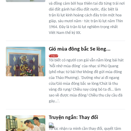
và đồng cảm bởi họa thiên tai đã từng trải nơi
dải đất gánh hai đầu đất nước, đặc biệt là
trận lũ lụt kinh hoàng cách đây tròn một hoa
giáp, sáu mươi năm - tức trận lũ lụt năm Thìn
1964. Đây là trận lũ lụt nghiêm trọng nhất
Viêt Nam thế kỷ XX.
Gió mùa đông bắc Se lòng...
Tôi biết có người con gái vẫn nằm lòng bài hát
'Nỗi nhớ mùa đông' của nhạc sĩ Phú Quang
(phổ nhạc từ bài thơ không đề gửi mùa đông
của Thảo Phương). 'Dường như ai đi ngang
cửa/Gió mùa đông bắc se lòng/Chút lá thu
vàng đã rụng/ Chiều nay cũng bỏ ta đi… làm
sao về được mùa đông/ Chiều thu cây cầu đã
gãy…'.
Truyện ngắn: Thay đổi
Từ lúc nhận ra mình cần thay đổi, quyết tâm