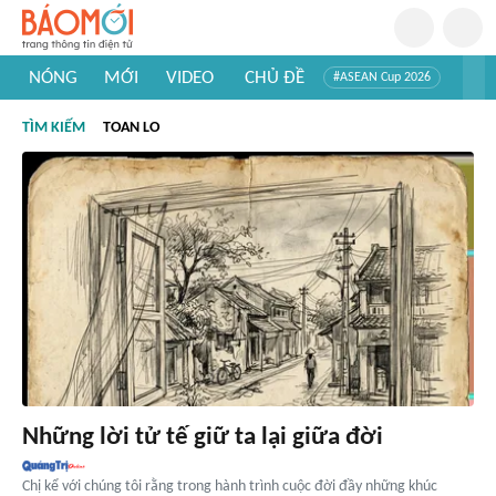
NÓNG
MỚI
VIDEO
CHỦ ĐỀ
#ASEAN Cup 2026
#Trí tuệ nhân tạo
#Mỹ - Iran
#Khám phá Việt Nam
TÌM KIẾM
TOAN LO
#Khám phá thế giới
Những lời tử tế giữ ta lại giữa đời
Chị kể với chúng tôi rằng trong hành trình cuộc đời đầy những khúc