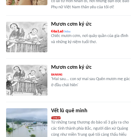
có lãi từ Hôn Nhân đi, hỡi những bạn đọc Báo
Phụ nữ Việt Nam thân yêu của tôi ơi!
Mươn cơm ký ức
Chiếc mươn cơm, nơi quây quần của gia đình
và những kỷ niệm tuổi thơ.
Mươn cơm ký ức
'Mai sau... con sợ mai sau Quên mươn mẹ gác
ở đầu chái hiên'
Vết lũ quê mình
Từ những tang thương do bão số 3 gây ra cho
các tỉnh thành phía Bắc, người dân xứ Quảng
cũng như miền Trung quê tôi càng thấu hiểu