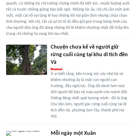
quanh, có những lúc chị tưởng chừng mình đã kiệt sức, muốn buông xuôi
tất cả trước những giông bão bất ngờ. Những lúc ấy, chị chỉ cần một ánh
mắt, một cái vỗ vai lặng lẽ hay những lời nói giản đơn nhưng chứa chan
tình thương. Với chị, tất cả sự tử tế ấy đều gói gọn trong bóng hình của
cha-người đàn ông đã dùng những lời lẽ khiêm nhường nhất để thắp lên
trong chị những hy vọng lớn lao nhất.
Chuyện chưa kể về người giữ
rừng cuối cùng tại khu di tích đền
Và
Ít ai biết rằng, bên trong sức vóc nhỏ bé và
khiêm nhường ấy là một con người can
trường, đầy nghị lực. Ông đã dành hơn nửa
đời người để bảo vệ màu xanh cho mảnh đất
thiêng liêng nhất quê hương mình - đó là ông
Chu Văn Sơn, người gác rừng cuối cùng tại di
tích đền Và, phường Sơn Tây, thành phố Hà
Nội.
Mỗi ngày một Xuân