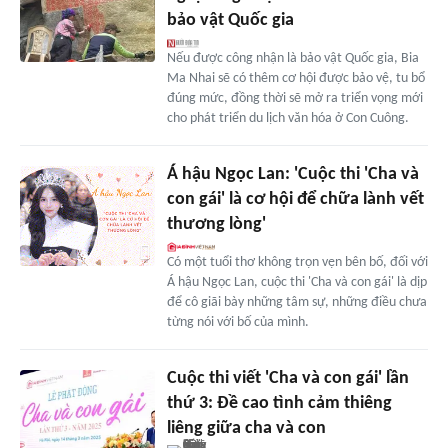
bảo vật Quốc gia
Nếu được công nhận là bảo vật Quốc gia, Bia
Ma Nhai sẽ có thêm cơ hội được bảo vệ, tu bổ
đúng mức, đồng thời sẽ mở ra triển vọng mới
cho phát triển du lịch văn hóa ở Con Cuông.
Á hậu Ngọc Lan: 'Cuộc thi 'Cha và
con gái' là cơ hội để chữa lành vết
thương lòng'
Có một tuổi thơ không trọn vẹn bên bố, đối với
Á hậu Ngọc Lan, cuộc thi 'Cha và con gái' là dịp
để cô giãi bày những tâm sự, những điều chưa
từng nói với bố của mình.
Cuộc thi viết 'Cha và con gái' lần
thứ 3: Đề cao tình cảm thiêng
liêng giữa cha và con