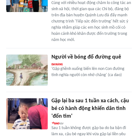
Cùng với nhiều hoạt động chăm lo công tác an
sinh xã hội, thời gian qua các Chi bộ, đảng bộ
trên địa bàn huyện Quỳnh Lưu đã đẩy mạnh
chương trình 'Tiếp sức đến trường' hết sức ý
nghĩa nhằm giúp các em học sinh mồ côi có
hoàn cảnh khó khăn được đến trường trong
năm học mới.
Người về bóng đổ đường quê
'Gập ghềnh xuống biển lên non Con đường
tình nghĩa người còn nhớ chăng' (ca dao)
Gặp lại ba sau 1 tuần xa cách, cậu
bé có hành động khiến dân tình
'đốn tim'
Sau 1 tuần không được gặp ba do ba bận đi
làm xa, cậu bé ngay khi vừa gặp lại liền yêu