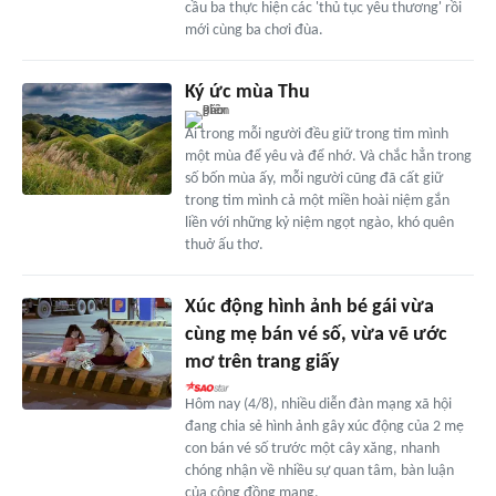
cầu ba thực hiện các 'thủ tục yêu thương' rồi
mới cùng ba chơi đùa.
Ký ức mùa Thu
Ai trong mỗi người đều giữ trong tim mình
một mùa để yêu và để nhớ. Và chắc hẳn trong
số bốn mùa ấy, mỗi người cũng đã cất giữ
trong tim mình cả một miền hoài niệm gắn
liền với những kỷ niệm ngọt ngào, khó quên
thuở ấu thơ.
Xúc động hình ảnh bé gái vừa
cùng mẹ bán vé số, vừa vẽ ước
mơ trên trang giấy
Hôm nay (4/8), nhiều diễn đàn mạng xã hội
đang chia sẻ hình ảnh gây xúc động của 2 mẹ
con bán vé số trước một cây xăng, nhanh
chóng nhận về nhiều sự quan tâm, bàn luận
của cộng đồng mạng.