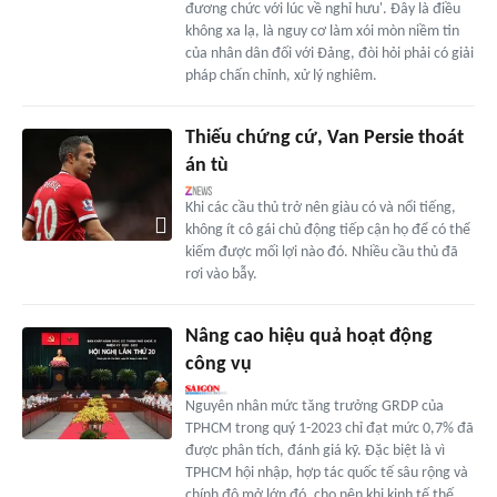
đương chức với lúc về nghỉ hưu'. Đây là điều
không xa lạ, là nguy cơ làm xói mòn niềm tin
của nhân dân đối với Đảng, đòi hỏi phải có giải
pháp chấn chỉnh, xử lý nghiêm.
Thiếu chứng cứ, Van Persie thoát
án tù
Khi các cầu thủ trở nên giàu có và nổi tiếng,
không ít cô gái chủ động tiếp cận họ để có thể
kiếm được mối lợi nào đó. Nhiều cầu thủ đã
rơi vào bẫy.
Nâng cao hiệu quả hoạt động
công vụ
Nguyên nhân mức tăng trưởng GRDP của
TPHCM trong quý 1-2023 chỉ đạt mức 0,7% đã
được phân tích, đánh giá kỹ. Đặc biệt là vì
TPHCM hội nhập, hợp tác quốc tế sâu rộng và
chính độ mở lớn đó, cho nên khi kinh tế thế