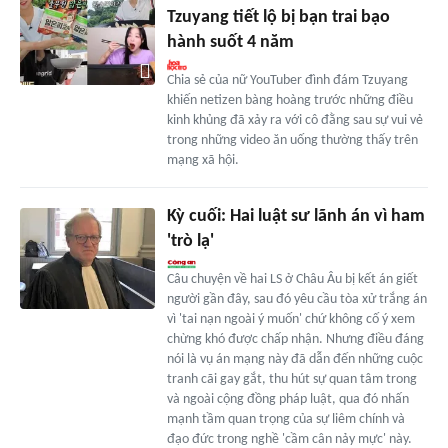
Tzuyang tiết lộ bị bạn trai bạo
hành suốt 4 năm
Chia sẻ của nữ YouTuber đình đám Tzuyang
khiến netizen bàng hoàng trước những điều
kinh khủng đã xảy ra với cô đằng sau sự vui vẻ
trong những video ăn uống thường thấy trên
mạng xã hội.
Kỳ cuối: Hai luật sư lãnh án vì ham
'trò lạ'
Câu chuyện về hai LS ở Châu Âu bị kết án giết
người gần đây, sau đó yêu cầu tòa xử trắng án
vì 'tai nạn ngoài ý muốn' chứ không cố ý xem
chừng khó được chấp nhận. Nhưng điều đáng
nói là vụ án mạng này đã dẫn đến những cuộc
tranh cãi gay gắt, thu hút sự quan tâm trong
và ngoài cộng đồng pháp luật, qua đó nhấn
mạnh tầm quan trọng của sự liêm chính và
đạo đức trong nghề 'cầm cân nảy mực' này.