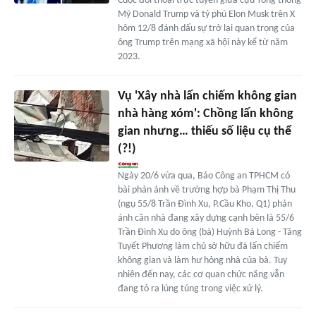
Cuộc đối thoại trực tuyến giữa cựu Tổng thống
Mỹ Donald Trump và tỷ phú Elon Musk trên X
hôm 12/8 đánh dấu sự trở lại quan trọng của
ông Trump trên mạng xã hội này kể từ năm
2023.
Vụ 'Xây nhà lấn chiếm không gian
nhà hàng xóm': Chồng lấn không
gian nhưng… thiếu số liệu cụ thể
(?!)
Ngày 20/6 vừa qua, Báo Công an TPHCM có
bài phản ánh về trường hợp bà Phạm Thị Thu
(ngụ 55/8 Trần Đình Xu, P.Cầu Kho, Q1) phản
ánh căn nhà đang xây dựng cạnh bên là 55/6
Trần Đình Xu do ông (bà) Huỳnh Bá Long - Tăng
Tuyết Phương làm chủ sở hữu đã lấn chiếm
không gian và làm hư hỏng nhà của bà. Tuy
nhiên đến nay, các cơ quan chức năng vẫn
đang tỏ ra lúng túng trong việc xử lý.