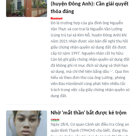
(huyện Đông Anh): Cần giải quyết
thỏa đáng
Đó là trường hợp của gia đình ông Nguyễn
Văn Thực và con trai là Nguyễn Văn Lưỡng
(cùng trú tại xã Kim Nỗ, huyện Đông Anh) khi
năm 2021 nhận được văn bản đề nghị thu hồi
giấy chứng nhận quyền sử dụng đất đã được
cấp từ năm 1997. Nguyên nhân rất hy hữu:
Cán bộ ghi giấy chứng nhận quyền sử dụng đất
đã không ghi rõ mục đích sử dụng và thời hạn
sử dụng, mà chỉ thể hiện bằng dấu '-'. Qua tìm
hiểu và theo đơn thư của ông Lưỡng, phóng
viên Báo Hànôịmới cũng phát hiện nhiều tắc
trách trong việc cấp giấy chứng nhận quyền sử
dụng đất.
Nhờ 'mắt thần' bắt được kẻ trộm
Ngày 28/6, Cơ quan Cảnh sát điều tra Công an
quận Bình Thạnh (TPHCM) cho biết, đang thụ