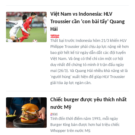
Việt Nam vs Indonesia: HLV
Troussier cần 'con bài tẩy' Quang
Hải
Thất bại trước Indonesia hôm 21/3 khiến HLV
Philippe Troussier phải chịu áp lực nặng nề hơn
bao giờ hết kể từ ngày dẫn dắt các đội tuyển
Việt Nam. Và ông có thể chỉ còn một cơ hội
duy nhất để chứng tỏ mình ở trận đấu ngày
mai (26/3). Và Quang Hải nhiều khả năng sẽ là
'người hùng' xuất hiện để giúp HLV Troussier
giải tỏa áp lực ngàn cân.
Chiếc burger được yêu thích nhất
nước Mỹ
Tính đến thời điểm năm 1993, mỗi ngày
Burger King bán được hơn hai triệu chiếc
Whopper trên nước Mỹ.