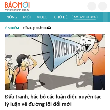
NÓNG
MỚI
VIDEO
CHỦ ĐỀ
#ASEAN Cup 2026
#Trí tuệ nhân tạo
#Mỹ - Iran
#Khám phá Việt Nam
TÌM KIẾM
TIỀN HẬU BẤT NHẤT
#Khám phá thế giới
Đấu tranh, bác bỏ các luận điệu xuyên tạc
lý luận về đường lối đổi mới