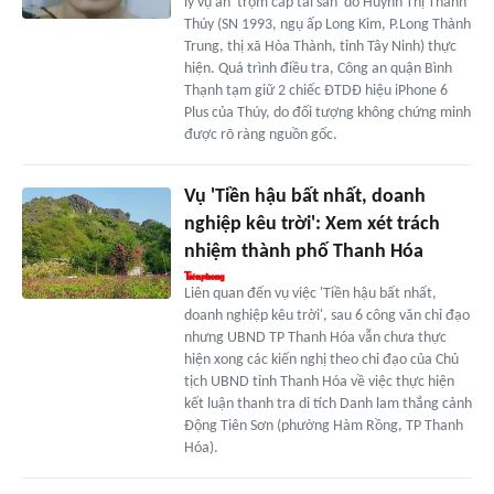
lý vụ án 'trộm cắp tài sản' do Huỳnh Thị Thanh
Thúy (SN 1993, ngụ ấp Long Kim, P.Long Thành
Trung, thị xã Hòa Thành, tỉnh Tây Ninh) thực
hiện. Quá trình điều tra, Công an quận Bình
Thạnh tạm giữ 2 chiếc ĐTDĐ hiệu iPhone 6
Plus của Thúy, do đối tượng không chứng minh
được rõ ràng nguồn gốc.
Vụ 'Tiền hậu bất nhất, doanh
nghiệp kêu trời': Xem xét trách
nhiệm thành phố Thanh Hóa
Liên quan đến vụ việc 'Tiền hậu bất nhất,
doanh nghiệp kêu trời', sau 6 công văn chỉ đạo
nhưng UBND TP Thanh Hóa vẫn chưa thực
hiện xong các kiến nghị theo chỉ đạo của Chủ
tịch UBND tỉnh Thanh Hóa về việc thực hiện
kết luận thanh tra di tích Danh lam thắng cảnh
Động Tiên Sơn (phường Hàm Rồng, TP Thanh
Hóa).