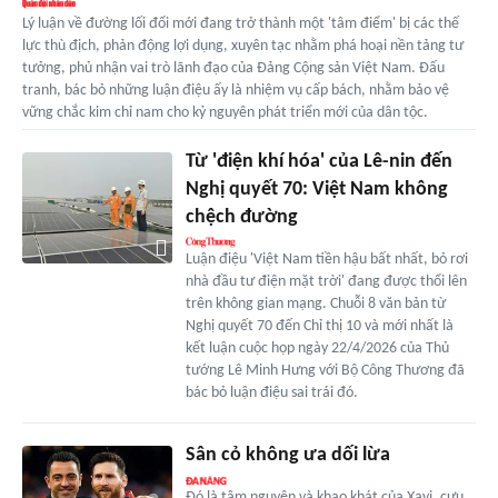
Lý luận về đường lối đổi mới đang trở thành một 'tâm điểm' bị các thế
lực thù địch, phản động lợi dụng, xuyên tạc nhằm phá hoại nền tảng tư
tưởng, phủ nhận vai trò lãnh đạo của Đảng Cộng sản Việt Nam. Đấu
tranh, bác bỏ những luận điệu ấy là nhiệm vụ cấp bách, nhằm bảo vệ
vững chắc kim chỉ nam cho kỷ nguyên phát triển mới của dân tộc.
Từ 'điện khí hóa' của Lê-nin đến
Nghị quyết 70: Việt Nam không
chệch đường
Luận điệu 'Việt Nam tiền hậu bất nhất, bỏ rơi
nhà đầu tư điện mặt trời' đang được thổi lên
trên không gian mạng. Chuỗi 8 văn bản từ
Nghị quyết 70 đến Chỉ thị 10 và mới nhất là
kết luận cuộc họp ngày 22/4/2026 của Thủ
tướng Lê Minh Hưng với Bộ Công Thương đã
bác bỏ luận điệu sai trái đó.
Sân cỏ không ưa dối lừa
Đó là tâm nguyện và khao khát của Xavi, cựu