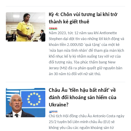
Kỳ 4: Chôn vùi tương lai khi trở
thành kẻ giết thuê
Năm 2023, tức 12 năm sau khi Antionette
Stephen dại dột tin vào những lời kích động và
khoản tiền 2.000USD 'quà tặng' của một kẻ
'nửa bạn nửa tình nhân' để tham gia màn kịch
khổ nhục kế ly kỳ nhằm xuống tay với vợ của
đối tượng này, Tòa phúc thẩm bang New
Jersey (Mỹ) đã ra phán quyết giữ nguyên bản
án 30 năm tù đối với nữ sát thủ.
Châu Âu 'tiền hậu bất nhất' về
đánh đổi khoáng sản hiếm của
Ukraine?
Chủ tịch Hội đồng châu Âu Antonio Costa ngày
25/2 tuyên bố Liên minh châu Âu (EU) sẽ
không yêu cầu các nguồn khoáng sản từ