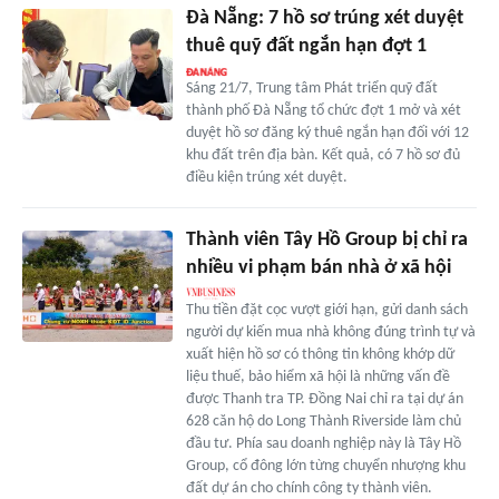
Đà Nẵng: 7 hồ sơ trúng xét duyệt
thuê quỹ đất ngắn hạn đợt 1
Sáng 21/7, Trung tâm Phát triển quỹ đất
thành phố Đà Nẵng tổ chức đợt 1 mở và xét
duyệt hồ sơ đăng ký thuê ngắn hạn đối với 12
khu đất trên địa bàn. Kết quả, có 7 hồ sơ đủ
điều kiện trúng xét duyệt.
Thành viên Tây Hồ Group bị chỉ ra
nhiều vi phạm bán nhà ở xã hội
Thu tiền đặt cọc vượt giới hạn, gửi danh sách
người dự kiến mua nhà không đúng trình tự và
xuất hiện hồ sơ có thông tin không khớp dữ
liệu thuế, bảo hiểm xã hội là những vấn đề
được Thanh tra TP. Đồng Nai chỉ ra tại dự án
628 căn hộ do Long Thành Riverside làm chủ
đầu tư. Phía sau doanh nghiệp này là Tây Hồ
Group, cổ đông lớn từng chuyển nhượng khu
đất dự án cho chính công ty thành viên.