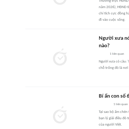
Thường trực HĐND t
năm 2026), HĐND tỉ
chí tích cực đồng h
đi vào cuộc sống.
Người xưa nói
nào?
1
liên quan
Người xưa có câu: '
chỗ trống đó là nơi
Bí ẩn con số 
1
liên quan
Tại sao bộ ấm chén t
bạn lý giải điều đó 
của người Việt.