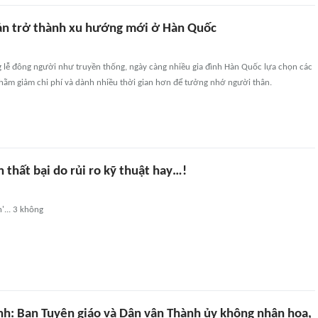
giản trở thành xu hướng mới ở Hàn Quốc
g lễ đông người như truyền thống, ngày càng nhiều gia đình Hàn Quốc lựa chọn các
ị nhằm giảm chi phí và dành nhiều thời gian hơn để tưởng nhớ người thân.
n thất bại do rủi ro kỹ thuật hay…!
'... 3 không
nh: Ban Tuyên giáo và Dân vận Thành ủy không nhận hoa,