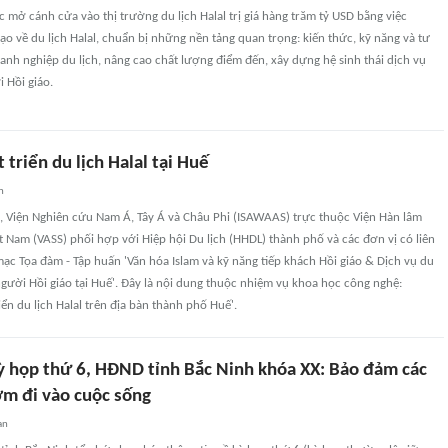
mở cánh cửa vào thị trường du lịch Halal trị giá hàng trăm tỷ USD bằng việc
ạo về du lịch Halal, chuẩn bị những nền tảng quan trọng: kiến thức, kỹ năng và tư
nh nghiệp du lịch, nâng cao chất lượng điểm đến, xây dựng hệ sinh thái dịch vụ
i Hồi giáo.
 triển du lịch Halal tại Huế
n
, Viện Nghiên cứu Nam Á, Tây Á và Châu Phi (ISAWAAS) trực thuộc Viện Hàn lâm
t Nam (VASS) phối hợp với Hiệp hội Du lịch (HHDL) thành phố và các đơn vị có liên
ạc Tọa đàm - Tập huấn 'Văn hóa Islam và kỹ năng tiếp khách Hồi giáo & Dịch vụ du
 người Hồi giáo tại Huế'. Đây là nội dung thuộc nhiệm vụ khoa học công nghệ:
iển du lịch Halal trên địa bàn thành phố Huế'.
ỳ họp thứ 6, HĐND tỉnh Bắc Ninh khóa XX: Bảo đảm các
ớm đi vào cuộc sống
an