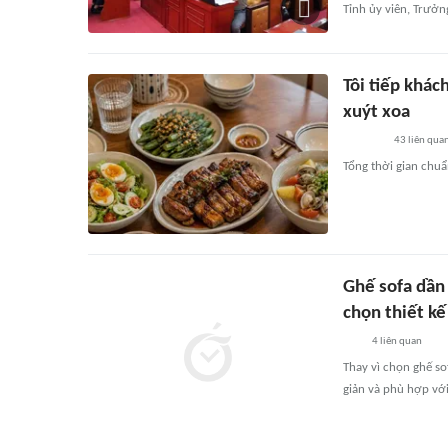
Tỉnh ủy viên, Trưởn
Tôi tiếp khá
xuýt xoa
43
liên qua
Tổng thời gian chu
Ghế sofa dần 
chọn thiết kế
4
liên quan
Thay vì chọn ghế so
giản và phù hợp với