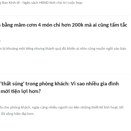
g Ban Kinh tế - Ngân sách HĐND tỉnh chủ trì cuộc họp.
ch bằng mâm cơm 4 món chỉ hơn 200k mà ai cũng tấm tắc
n
ẩn bị khoảng một tiếng nhưng thành quả đủ khiến ai nhìn cũng muốn ngồi vào bàn.
'thất sủng' trong phòng khách: Vì sao nhiều gia đình
 mới tiện lợi hơn?
fa cho phòng khách, ngày càng nhiều người ưu tiên những thiết kế linh hoạt, tối
 lối sống hiện đại hơn.