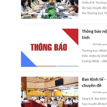
Chiều 6/8, Thường 
(kỳ họp chuyên đề) 
thư Thường trực Tỉn
Thông báo nộ
tỉnh
943
liên qua
Thường trực HĐND t
XVIII, nhiệm kỳ 202
trường HĐND - UBND 
Ban Kinh tế -
chuyên đề
943
liên qua
Sáng 6/8, Ban Kinh 
họp chuyên đề (kỳ 