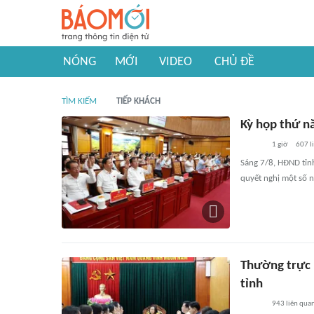
NÓNG
MỚI
VIDEO
CHỦ ĐỀ
TÌM KIẾM
TIẾP KHÁCH
Kỳ họp thứ n
1 giờ
607
l
Sáng 7/8, HĐND tỉn
quyết nghị một số n
Thường trực 
tỉnh
943
liên qua