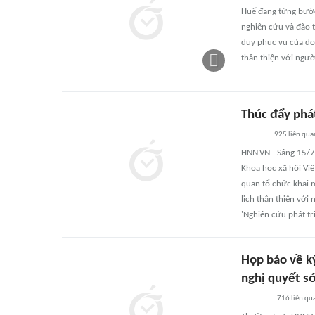
Huế đang từng bước 
nghiên cứu và đào t
duy phục vụ của doa
thân thiện với ngườ
Thúc đẩy phát
925
liên qua
HNN.VN - Sáng 15/7
Khoa học xã hội Việ
quan tổ chức khai m
lịch thân thiện với
'Nghiên cứu phát tr
Họp báo về k
nghị quyết s
716
liên qu