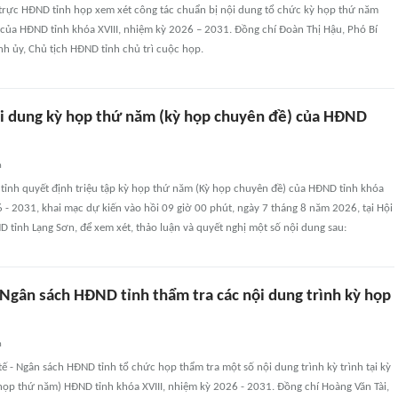
trực HĐND tỉnh họp xem xét công tác chuẩn bị nội dung tổ chức kỳ họp thứ năm
của HĐND tỉnh khóa XVIII, nhiệm kỳ 2026 – 2031. Đồng chí Đoàn Thị Hậu, Phó Bí
h ủy, Chủ tịch HĐND tỉnh chủ trì cuộc họp.
i dung kỳ họp thứ năm (kỳ họp chuyên đề) của HĐND
n
ỉnh quyết định triệu tập kỳ họp thứ năm (Kỳ họp chuyên đề) của HĐND tỉnh khóa
6 - 2031, khai mạc dự kiến vào hồi 09 giờ 00 phút, ngày 7 tháng 8 năm 2026, tại Hội
tỉnh Lạng Sơn, để xem xét, thảo luận và quyết nghị một số nội dung sau:
 Ngân sách HĐND tỉnh thẩm tra các nội dung trình kỳ họp
n
tế - Ngân sách HĐND tỉnh tổ chức họp thẩm tra một số nội dung trình kỳ trình tại kỳ
họp thứ năm) HĐND tỉnh khóa XVIII, nhiệm kỳ 2026 - 2031. Đồng chí Hoàng Văn Tài,