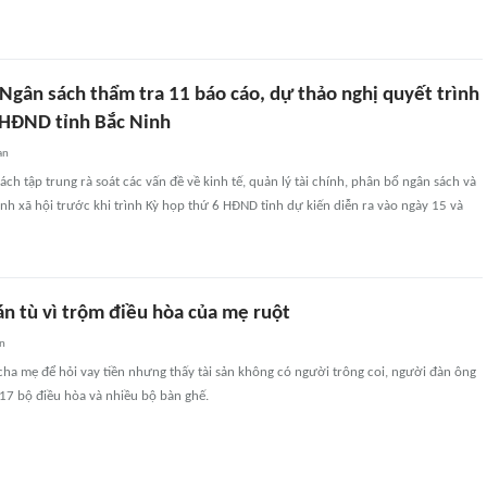
 Ngân sách thẩm tra 11 báo cáo, dự thảo nghị quyết trình
 HĐND tỉnh Bắc Ninh
an
ách tập trung rà soát các vấn đề về kinh tế, quản lý tài chính, phân bổ ngân sách và
inh xã hội trước khi trình Kỳ họp thứ 6 HĐND tỉnh dự kiến diễn ra vào ngày 15 và
 án tù vì trộm điều hòa của mẹ ruột
an
ha mẹ để hỏi vay tiền nhưng thấy tài sản không có người trông coi, người đàn ông
 17 bộ điều hòa và nhiều bộ bàn ghế.