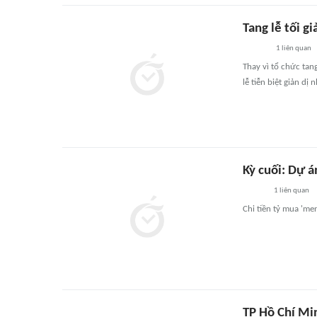
Tang lễ tối 
1
liên quan
Thay vì tổ chức tan
lễ tiễn biệt giản d
Kỳ cuối: Dự á
1
liên quan
Chi tiền tỷ mua 'men
TP Hồ Chí Mi