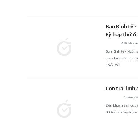
Ban Kinh tế -
Kỳ họp thứ 6
898
liên qu
Ban Kinh tế - Ngân s
các chính sách an s
16/7 tới.
Con trai lĩnh
1
liên qu
Đến khách sạn của c
38 tuổi đã lấy trộm