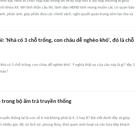
ỉnh Bắc Ninh tổ chức họp báo thông tin về kỳ họp thứ 6 (kỳ họp thường lệ giữa
nh khóa XX. Với tinh thần cầu thị, lãnh đạo HĐND tỉnh mong muốn các cơ quan báo
ành, phản ánh, góp phần đưa các chính sách, nghị quyết quan trọng sớm lan tỏa và
: 'Nhà có 3 chỗ trống, con cháu dễ nghèo khó', đó là chỗ
Nhà có 3 chỗ trống, con cháu dễ nghèo khó'. Ý nghĩa thật sự của câu này là gì? Vậy 3
 nào?
6 trong bộ ấm trà truyền thống
ruyền thống lại là con số 6 mà không phải là 4, 5 hay 8? Bài viết dưới đây sẽ giúp
từ nhiều góc độ, từ lịch sử, phong thủy, thói quen sinh hoạt và văn hóa tiếp khách