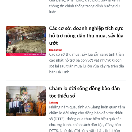
của Ðảng, Nhà nước, đặc biệt, đây là kênh
thông tin chính thống trong định hướng dư
luận.
Các cơ sở, doanh nghiệp tích cực
hỗ trợ nông dân thu mua, sấy lúa
ướt
Các cơ sở thu mua, sấy lúa sẵn sàng tinh thần
cao nhất hỗ trợ bà con vớt vát những gì còn
sót lại sau trận mưa lũ lớn vừa xảy ra trên địa
bàn Hà Tĩnh.
Chăm lo đời sống đồng bào dân
tộc thiểu số
Những năm qua, tỉnh An Giang luôn quan tâm
chăm lo đời sống cho đồng bào dân tộc thiểu
số (DTTS), thông qua thực hiện hiệu quả các
chương trình, chính sách dân tộc, đồng bào
DTTS. Nhờ đó, đời sống vật chất, tinh thần