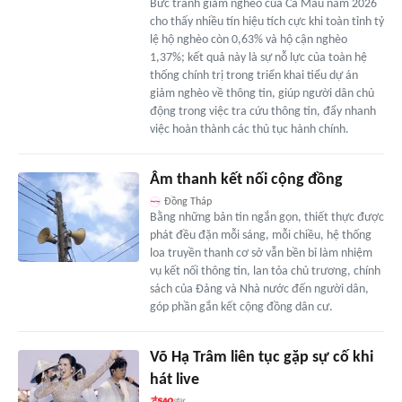
Bức tranh giảm nghèo của Cà Mau năm 2026
cho thấy nhiều tín hiệu tích cực khi toàn tỉnh tỷ
lệ hộ nghèo còn 0,63% và hộ cận nghèo
1,37%; kết quả này là sự nỗ lực của toàn hệ
thống chính trị trong triển khai tiểu dự án
giảm nghèo về thông tin, giúp người dân chủ
động trong việc tra cứu thông tin, đẩy nhanh
việc hoàn thành các thủ tục hành chính.
Âm thanh kết nối cộng đồng
Đồng Tháp
Bằng những bản tin ngắn gọn, thiết thực được
phát đều đặn mỗi sáng, mỗi chiều, hệ thống
loa truyền thanh cơ sở vẫn bền bỉ làm nhiệm
vụ kết nối thông tin, lan tỏa chủ trương, chính
sách của Đảng và Nhà nước đến người dân,
góp phần gắn kết cộng đồng dân cư.
Võ Hạ Trâm liên tục gặp sự cố khi
hát live