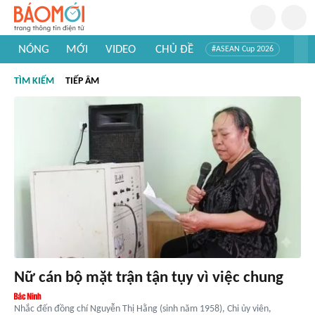
NÓNG
MỚI
VIDEO
CHỦ ĐỀ
#ASEAN Cup 2026
#Trí tuệ nhân tạo
#Mỹ - Iran
#Khám phá Việt Nam
TÌM KIẾM
TIẾP ÂM
#Khám phá thế giới
Nữ cán bộ mặt trận tận tụy vì việc chung
Nhắc đến đồng chí Nguyễn Thị Hằng (sinh năm 1958), Chi ủy viên,