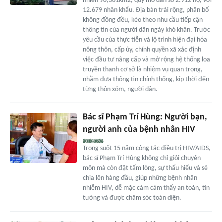
nhiên 90,361km2, quy mô dân số 2.912 hộ, với
12.679 nhân khẩu. Địa bàn trải rộng, phân bố
không đồng đều, kéo theo nhu cầu tiếp cận
thông tin của người dân ngày khó khăn. Trước
yêu cầu của thực tiễn và lộ trình hiện đại hóa
nông thôn, cấp ủy, chính quyền xã xác định
việc đầu tư nâng cấp và mở rộng hệ thống loa
truyền thanh cơ sở là nhiệm vụ quan trọng,
nhằm đưa thông tin chính thống, kịp thời đến
từng thôn xóm, người dân.
Bác sĩ Phạm Trí Hùng: Người bạn,
người anh của bệnh nhân HIV
Trong suốt 15 năm công tác điều trị HIV/AIDS,
bác sĩ Phạm Trí Hùng không chỉ giỏi chuyên
môn mà còn đặt tấm lòng, sự thấu hiểu và sẻ
chia lên hàng đầu, giúp những bệnh nhân
nhiễm HIV, dễ mặc cảm cảm thấy an toàn, tin
tưởng và được chăm sóc toàn diện.