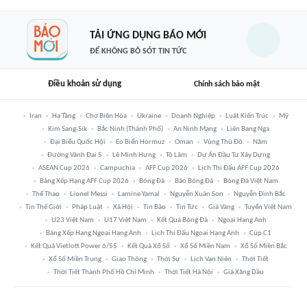
TẢI ỨNG DỤNG BÁO MỚI
ĐỂ KHÔNG BỎ SÓT TIN TỨC
Điều khoản sử dụng
Chính sách bảo mật
Iran
Hạ Tầng
Chợ Biên Hòa
Ukraine
Doanh Nghiệp
Luật Kiến Trúc
Mỹ
Kim Sang-Sik
Bắc Ninh (thành Phố)
An Ninh Mạng
Liên Bang Nga
Đại Biểu Quốc Hội
Eo Biển Hormuz
Oman
Vùng Thủ Đô
Năm
Đường Vành Đai 5
Lê Minh Hưng
Tô Lâm
Dự Án Đầu Tư Xây Dựng
ASEAN Cup 2026
Campuchia
AFF Cup 2026
Lịch Thi Đấu AFF Cup 2026
Bảng Xếp Hạng AFF Cup 2026
Bóng Đá
Báo Bóng Đá
Bóng Đá Việt Nam
Thể Thao
Lionel Messi
Lamine Yamal
Nguyễn Xuân Son
Nguyễn Đình Bắc
Tin Thế Giới
Pháp Luật
Xã Hội
Tin Bão
Tin Tức
Giá Vàng
Tuyển Việt Nam
U23 Việt Nam
U17 Việt Nam
Kết Quả Bóng Đá
Ngoại Hạng Anh
Bảng Xếp Hạng Ngoại Hạng Anh
Lịch Thi Đấu Ngoại Hạng Anh
Cúp C1
Kết Quả Vietlott Power 6/55
Kết Quả Xổ Số
Xổ Số Miền Nam
Xổ Số Miền Bắc
Xổ Số Miền Trung
Giao Thông
Thời Sự
Lịch Vạn Niên
Thời Tiết
Thời Tiết Thành Phố Hồ Chí Minh
Thời Tiết Hà Nội
Giá Xăng Dầu