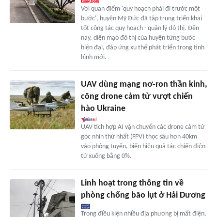
Với quan điểm 'quy hoạch phải đi trước một
bước', huyện Mỹ Đức đã tập trung triển khai
tốt công tác quy hoạch - quản lý đô thị. Đến
nay, diện mạo đô thị của huyện từng bước
hiện đại, đáp ứng xu thế phát triển trong tình
hình mới.
UAV dùng mạng nơ-ron thần kinh,
cõng drone cảm tử vượt chiến
hào Ukraine
UAV tích hợp AI vận chuyển các drone cảm tử
góc nhìn thứ nhất (FPV) thọc sâu hơn 40km
vào phòng tuyến, biến hiệu quả tác chiến điện
tử xuống bằng 0%.
Linh hoạt trong thông tin về
phòng chống bão lụt ở Hải Dương
Trong điều kiện nhiều địa phương bị mất điện,