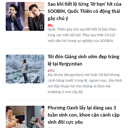
Sau khi tiết lộ từng 'lỡ hẹn' hit của
SOOBIN, Quốc Thiên có động thái
gây chú ý
Quốc Thiên gây xôn xao khi tiết lộ bản thân
từng vụt mất bài hát 'Phía Sau Một Cô Gái' -
một siêu hit trong sự nghiệp của SOOBIN.
Tôi đón Giáng sinh sớm đẹp tráng
lệ tại Kyrgyzstan
Ala Archa (Kyrgyzstan) mê hoặc tôi bởi khung
cảnh băng tuyết tráng lệ, ngoạn mục. Địa hình
nơi đây thuận lợi cho những ai đam mê
trekking ở mọi cấp độ.
Phương Oanh lấy lại dáng sau 3
tuần sinh con, khoe cận cảnh cặp
sinh đôi cực yêu