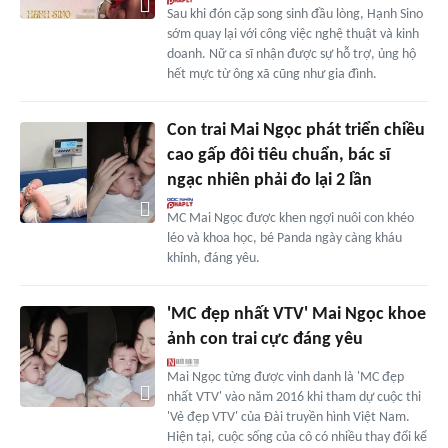
Sau khi đón cặp song sinh đầu lòng, Hạnh Sino
sớm quay lại với công việc nghệ thuật và kinh
doanh. Nữ ca sĩ nhận được sự hỗ trợ, ủng hộ
hết mực từ ông xã cũng như gia đình.
Con trai Mai Ngọc phát triển chiều
cao gấp đôi tiêu chuẩn, bác sĩ
ngạc nhiên phải đo lại 2 lần
MC Mai Ngọc được khen ngợi nuôi con khéo
léo và khoa học, bé Panda ngày càng kháu
khỉnh, đáng yêu.
'MC đẹp nhất VTV' Mai Ngọc khoe
ảnh con trai cực đáng yêu
Mai Ngọc từng được vinh danh là 'MC đẹp
nhất VTV' vào năm 2016 khi tham dự cuộc thi
'Vẻ đẹp VTV' của Đài truyền hình Việt Nam.
Hiện tại, cuộc sống của cô có nhiều thay đổi kể