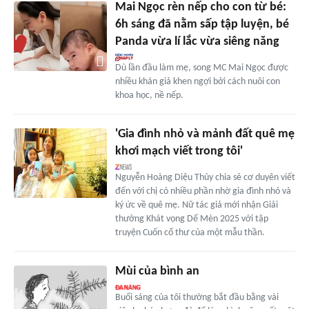
Mai Ngọc rèn nếp cho con từ bé:
6h sáng đã nằm sấp tập luyện, bé
Panda vừa lí lắc vừa siêng năng
Dù lần đầu làm mẹ, song MC Mai Ngọc được
nhiều khán giả khen ngợi bởi cách nuôi con
khoa học, nề nếp.
'Gia đình nhỏ và mảnh đất quê mẹ
khơi mạch viết trong tôi'
Nguyễn Hoàng Diệu Thủy chia sẻ cơ duyên viết
đến với chị có nhiều phần nhờ gia đình nhỏ và
ký ức về quê mẹ. Nữ tác giả mới nhận Giải
thưởng Khát vọng Dế Mèn 2025 với tập
truyện Cuốn cổ thư của một mẫu thần.
Mùi của bình an
Buổi sáng của tôi thường bắt đầu bằng vài