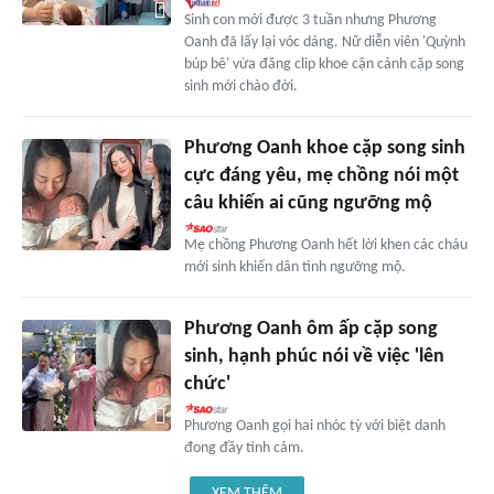
Sinh con mới được 3 tuần nhưng Phương
Oanh đã lấy lại vóc dáng. Nữ diễn viên 'Quỳnh
búp bê' vừa đăng clip khoe cận cảnh cặp song
sinh mới chào đời.
Phương Oanh khoe cặp song sinh
cực đáng yêu, mẹ chồng nói một
câu khiến ai cũng ngưỡng mộ
Mẹ chồng Phương Oanh hết lời khen các cháu
mới sinh khiến dân tình ngưỡng mộ.
Phương Oanh ôm ấp cặp song
sinh, hạnh phúc nói về việc 'lên
chức'
Phương Oanh gọi hai nhóc tỳ với biệt danh
đong đầy tình cảm.
XEM THÊM