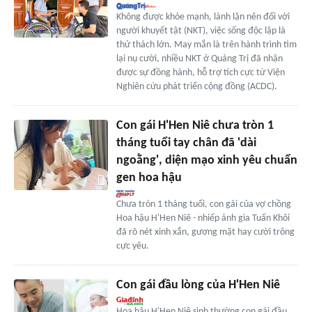
Không được khỏe mạnh, lành lặn nên đối với
người khuyết tật (NKT), việc sống độc lập là
thử thách lớn. May mắn là trên hành trình tìm
lại nụ cười, nhiều NKT ở Quảng Trị đã nhận
được sự đồng hành, hỗ trợ tích cực từ Viện
Nghiên cứu phát triển cộng đồng (ACDC).
Con gái H'Hen Niê chưa tròn 1
tháng tuổi tay chân đã 'dài
ngoằng', diện mạo xinh yêu chuẩn
gen hoa hậu
Chưa tròn 1 tháng tuổi, con gái của vợ chồng
Hoa hậu H'Hen Niê - nhiếp ảnh gia Tuấn Khôi
đã rõ nét xinh xắn, gương mặt hay cười trông
cực yêu.
Con gái đầu lòng của H'Hen Niê
Hoa hậu H'Hen Niê sinh thường con gái đầu