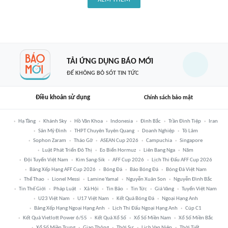
TẢI ỨNG DỤNG BÁO MỚI
ĐỂ KHÔNG BỎ SÓT TIN TỨC
Điều khoản sử dụng
Chính sách bảo mật
Hạ Tầng
Khánh Sky
Hồ Văn Khoa
Indonesia
Đình Bắc
Trần Đình Tiệp
Iran
Sân Mỹ Đình
THPT Chuyên Tuyên Quang
Doanh Nghiệp
Tô Lâm
Sophon Zaram
Tháo Gỡ
ASEAN Cup 2026
Campuchia
Singapore
Luật Phát Triển Đô Thị
Eo Biển Hormuz
Liên Bang Nga
Năm
Đội Tuyển Việt Nam
Kim Sang-Sik
AFF Cup 2026
Lịch Thi Đấu AFF Cup 2026
Bảng Xếp Hạng AFF Cup 2026
Bóng Đá
Báo Bóng Đá
Bóng Đá Việt Nam
Thể Thao
Lionel Messi
Lamine Yamal
Nguyễn Xuân Son
Nguyễn Đình Bắc
Tin Thế Giới
Pháp Luật
Xã Hội
Tin Bão
Tin Tức
Giá Vàng
Tuyển Việt Nam
U23 Việt Nam
U17 Việt Nam
Kết Quả Bóng Đá
Ngoại Hạng Anh
Bảng Xếp Hạng Ngoại Hạng Anh
Lịch Thi Đấu Ngoại Hạng Anh
Cúp C1
Kết Quả Vietlott Power 6/55
Kết Quả Xổ Số
Xổ Số Miền Nam
Xổ Số Miền Bắc
Xổ Số Miền Trung
Giao Thông
Thời Sự
Lịch Vạn Niên
Thời Tiết