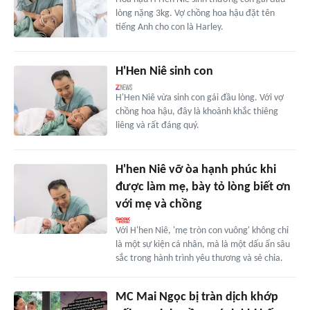
lòng nặng 3kg. Vợ chồng hoa hậu đặt tên
tiếng Anh cho con là Harley.
H'Hen Niê sinh con
H'Hen Niê vừa sinh con gái đầu lòng. Với vợ
chồng hoa hậu, đây là khoảnh khắc thiêng
liêng và rất đáng quý.
H'hen Niê vỡ òa hạnh phúc khi
được làm mẹ, bày tỏ lòng biết ơn
với mẹ và chồng
Với H'hen Niê, 'mẹ tròn con vuông' không chỉ
là một sự kiện cá nhân, mà là một dấu ấn sâu
sắc trong hành trình yêu thương và sẻ chia.
MC Mai Ngọc bị tràn dịch khớp