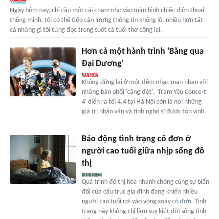
Ngày hôm nay, chỉ cần một cái chạm nhẹ vào màn hình chiếc điện thoại
thông minh, tôi có thể tiếp cận lượng thông tin khổng lồ, nhiều hơn tất
cả những gì tôi từng đọc trong suốt cả tuổi thơ cộng lại.
Hơn cả một hành trình 'Băng qua
Đại Dương'
Không dừng lại ở một đêm nhạc mãn nhãn với
những bản phối 'căng đét', 'Trạm Yêu Concert
4' diễn ra tối 4.4 tại Hà Nội còn là nơi những
giá trị nhân văn và tình nghệ sĩ được tôn vinh.
Báo động tình trạng cô đơn ở
người cao tuổi giữa nhịp sống đô
thị
Quá trình đô thị hóa nhanh chóng cùng sự biến
đổi của cấu trúc gia đình đang khiến nhiều
người cao tuổi rơi vào vòng xoáy cô đơn. Tình
trạng này không chỉ làm suy kiệt đời sống tinh