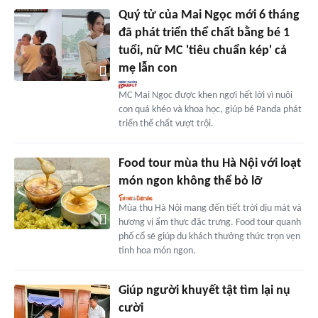
Quý tử của Mai Ngọc mới 6 tháng
đã phát triển thể chất bằng bé 1
tuổi, nữ MC 'tiêu chuẩn kép' cả
mẹ lẫn con
MC Mai Ngọc được khen ngợi hết lời vì nuôi
con quá khéo và khoa học, giúp bé Panda phát
triển thể chất vượt trội.
Food tour mùa thu Hà Nội với loạt
món ngon không thể bỏ lỡ
Mùa thu Hà Nội mang đến tiết trời dịu mát và
hương vị ẩm thực đặc trưng. Food tour quanh
phố cổ sẽ giúp du khách thưởng thức trọn vẹn
tinh hoa món ngon.
Giúp người khuyết tật tìm lại nụ
cười