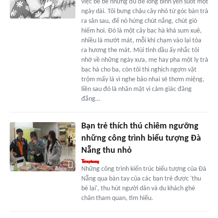
việc be bé nhưng đủ để lòng bình yên suốt một
ngày dài. Tôi bưng chậu cây nhỏ từ góc bàn trà
ra sân sau, để nó hứng chút nắng, chút gió
hiếm hoi. Đó là một cây bạc hà khá sum xuê,
nhiều lá mướt mát, mỗi khi chạm vào lại tỏa
ra hương the mát. Mùi tinh dầu ấy nhắc tôi
nhớ về những ngày xưa, mẹ hay pha một ly trà
bạc hà cho ba, còn tôi thì nghịch ngợm vặt
trộm mấy lá vì nghe bảo nhai sẽ thơm miệng,
liền sau đó là nhăn mặt vì cảm giác đăng
đắng…
Bạn trẻ thích thú chiêm ngưỡng
những công trình biểu tượng Đà
Nẵng thu nhỏ
Những công trình kiến trúc biểu tượng của Đà
Nẵng qua bàn tay của các bạn trẻ được 'thu
bé lại', thu hút người dân và du khách ghé
chân tham quan, tìm hiểu.