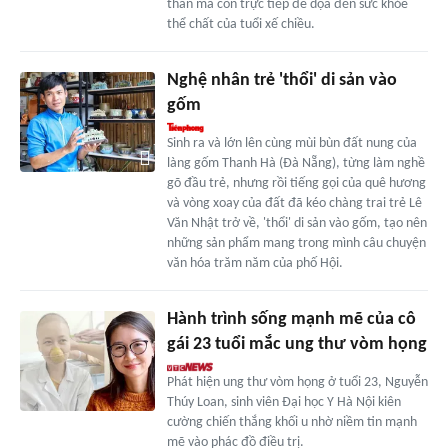
thần mà còn trực tiếp đe dọa đến sức khỏe
thể chất của tuổi xế chiều.
Nghệ nhân trẻ 'thổi' di sản vào
gốm
Sinh ra và lớn lên cùng mùi bùn đất nung của
làng gốm Thanh Hà (Đà Nẵng), từng làm nghề
gõ đầu trẻ, nhưng rồi tiếng gọi của quê hương
và vòng xoay của đất đã kéo chàng trai trẻ Lê
Văn Nhật trở về, 'thổi' di sản vào gốm, tạo nên
những sản phẩm mang trong mình câu chuyện
văn hóa trăm năm của phố Hội.
Hành trình sống mạnh mẽ của cô
gái 23 tuổi mắc ung thư vòm họng
Phát hiện ung thư vòm họng ở tuổi 23, Nguyễn
Thúy Loan, sinh viên Đại học Y Hà Nội kiên
cường chiến thắng khối u nhờ niềm tin mạnh
mẽ vào phác đồ điều trị.