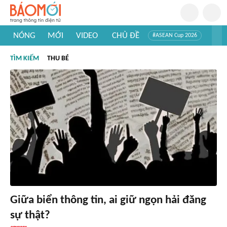
NÓNG
MỚI
VIDEO
CHỦ ĐỀ
#ASEAN Cup 2026
#Trí tuệ nhân tạo
#Mỹ - Iran
#Khám phá Việt Nam
TÌM KIẾM
THU BÉ
#Khám phá thế giới
Giữa biển thông tin, ai giữ ngọn hải đăng
sự thật?