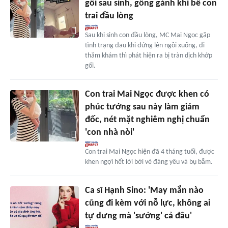
gối sau sinh, gồng gánh khi bế con
trai đầu lòng
Sau khi sinh con đầu lòng, MC Mai Ngọc gặp
tình trạng đau khi đứng lên ngồi xuống, đi
thăm khám thì phát hiện ra bị tràn dịch khớp
gối.
Con trai Mai Ngọc được khen có
phúc tướng sau này làm giám
đốc, nét mặt nghiêm nghị chuẩn
'con nhà nòi'
Con trai Mai Ngọc hiện đã 4 tháng tuổi, được
khen ngợi hết lời bởi vẻ đáng yêu và bụ bẫm.
Ca sĩ Hạnh Sino: 'May mắn nào
cũng đi kèm với nỗ lực, không ai
tự dưng mà 'sướng' cả đâu'