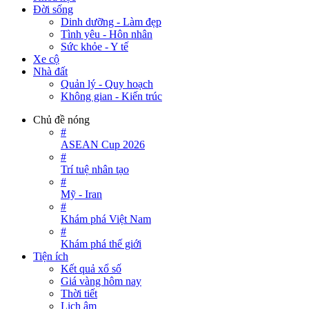
Đời sống
Dinh dưỡng - Làm đẹp
Tình yêu - Hôn nhân
Sức khỏe - Y tế
Xe cộ
Nhà đất
Quản lý - Quy hoạch
Không gian - Kiến trúc
Chủ đề nóng
#
ASEAN Cup 2026
#
Trí tuệ nhân tạo
#
Mỹ - Iran
#
Khám phá Việt Nam
#
Khám phá thế giới
Tiện ích
Kết quả xổ số
Giá vàng hôm nay
Thời tiết
Lịch âm