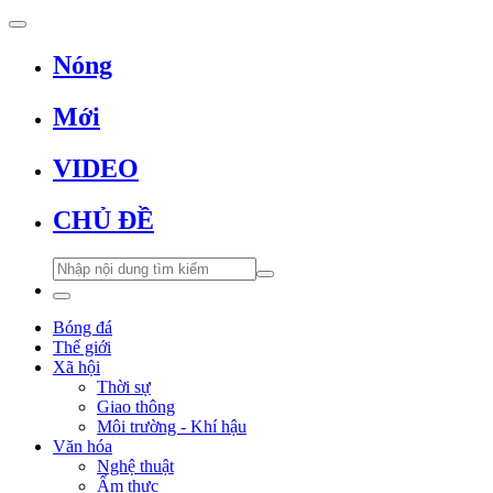
Nóng
Mới
VIDEO
CHỦ ĐỀ
Bóng đá
Thế giới
Xã hội
Thời sự
Giao thông
Môi trường - Khí hậu
Văn hóa
Nghệ thuật
Ẩm thực