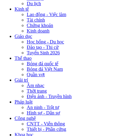
Du lịch
Kinh tế
Lao động - Việc làm
Tài chính
Chứng khoán
Kinh doanh
Giáo dục
Học bổng - Du học
Đào tạo - Thi cử
Tuyển Sinh 2026
Thể thao
Bóng đá quốc tế
Bóng đá Việt Nam
Quần vợt
Giải trí
Âm nhạc
Thời trang
Điện ảnh - Truyền hình
Pháp luật
An ninh - Trật tự
Hình sự - Dân sự
Công nghệ
CNTT - Viễn thông
Thiết bị - Phần cứng
Khoa học