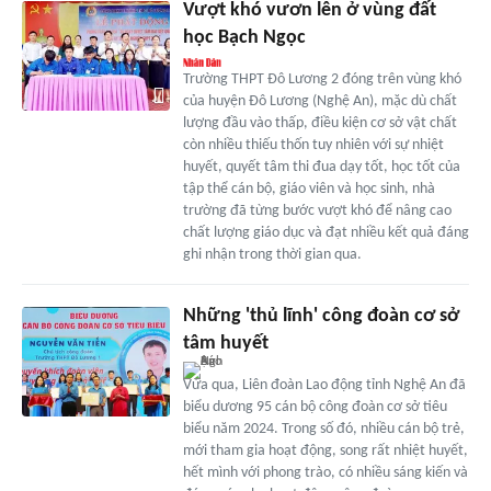
Vượt khó vươn lên ở vùng đất
học Bạch Ngọc
Trường THPT Đô Lương 2 đóng trên vùng khó
của huyện Đô Lương (Nghệ An), mặc dù chất
lượng đầu vào thấp, điều kiện cơ sở vật chất
còn nhiều thiếu thốn tuy nhiên với sự nhiệt
huyết, quyết tâm thi đua dạy tốt, học tốt của
tập thể cán bộ, giáo viên và học sinh, nhà
trường đã từng bước vượt khó để nâng cao
chất lượng giáo dục và đạt nhiều kết quả đáng
ghi nhận trong thời gian qua.
Những 'thủ lĩnh' công đoàn cơ sở
tâm huyết
Vừa qua, Liên đoàn Lao động tỉnh Nghệ An đã
biểu dương 95 cán bộ công đoàn cơ sở tiêu
biểu năm 2024. Trong số đó, nhiều cán bộ trẻ,
mới tham gia hoạt động, song rất nhiệt huyết,
hết mình với phong trào, có nhiều sáng kiến và