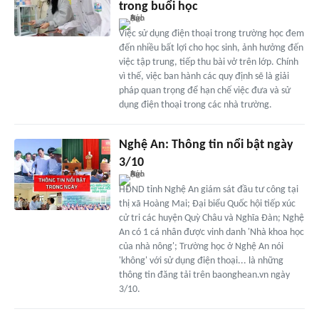
trong buổi học
Việc sử dụng điện thoại trong trường học đem
đến nhiều bất lợi cho học sinh, ảnh hưởng đến
việc tập trung, tiếp thu bài vở trên lớp. Chính
vì thế, việc ban hành các quy định sẽ là giải
pháp quan trọng để hạn chế việc đưa và sử
dụng điện thoại trong các nhà trường.
Nghệ An: Thông tin nổi bật ngày
3/10
HĐND tỉnh Nghệ An giám sát đầu tư công tại
thị xã Hoàng Mai; Đại biểu Quốc hội tiếp xúc
cử tri các huyện Quỳ Châu và Nghĩa Đàn; Nghệ
An có 1 cá nhân được vinh danh 'Nhà khoa học
của nhà nông'; Trường học ở Nghệ An nói
'không' với sử dụng điện thoại... là những
thông tin đăng tải trên baonghean.vn ngày
3/10.