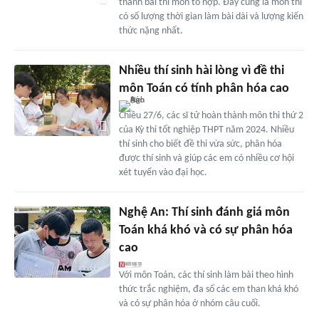
thành bài thi môn tổ hợp. Đây cũng là môn thi
có số lượng thời gian làm bài dài và lượng kiến
thức nặng nhất.
Nhiều thí sinh hài lòng vì đề thi
môn Toán có tính phân hóa cao
Chiều 27/6, các sĩ tử hoàn thành môn thi thứ 2
của Kỳ thi tốt nghiệp THPT năm 2024. Nhiều
thí sinh cho biết đề thi vừa sức, phân hóa
được thí sinh và giúp các em có nhiều cơ hội
xét tuyển vào đại học.
Nghệ An: Thí sinh đánh giá môn
Toán khá khó và có sự phân hóa
cao
Với môn Toán, các thí sinh làm bài theo hình
thức trắc nghiệm, đa số các em than khá khó
và có sự phân hóa ở nhóm câu cuối.