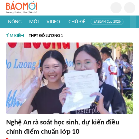
NÓNG
MỚI
VIDEO
CHỦ ĐỀ
#ASEAN Cup 2026
#Trí tuệ nhân tạo
#Mỹ - Iran
#Khám phá Việt Nam
TÌM KIẾM
THPT ĐÔ LƯƠNG 1
#Khám phá thế giới
Nghệ An rà soát học sinh, dự kiến điều
chỉnh điểm chuẩn lớp 10