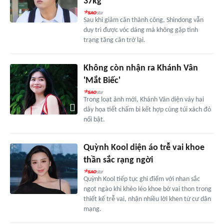
37kg
Sau khi giảm cân thành công, Shindong vẫn
duy trì được vóc dáng mà không gặp tình
trạng tăng cân trở lại.
Không còn nhận ra Khánh Vân
'Mắt Biếc'
Trong loạt ảnh mới, Khánh Vân diện váy hai
dây họa tiết chấm bi kết hợp cùng túi xách đỏ
nổi bật.
Quỳnh Kool diện áo trễ vai khoe
thần sắc rạng ngời
Quỳnh Kool tiếp tục ghi điểm với nhan sắc
ngọt ngào khi khéo léo khoe bờ vai thon trong
thiết kế trễ vai, nhận nhiều lời khen từ cư dân
mạng.