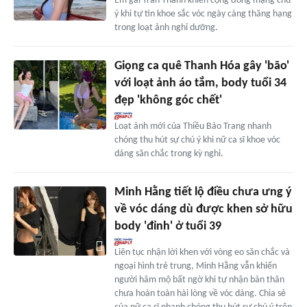
Em gái Trấn Thành khiến cộng đồng mạng chú
ý khi tự tin khoe sắc vóc ngày càng thăng hạng
trong loạt ảnh nghỉ dưỡng.
Giọng ca quê Thanh Hóa gây 'bão'
với loạt ảnh áo tắm, body tuổi 34
đẹp 'không góc chết'
Loạt ảnh mới của Thiều Bảo Trang nhanh
chóng thu hút sự chú ý khi nữ ca sĩ khoe vóc
dáng săn chắc trong kỳ nghỉ.
Minh Hằng tiết lộ điều chưa ưng ý
về vóc dáng dù được khen sở hữu
body 'đỉnh' ở tuổi 39
Liên tục nhận lời khen với vòng eo săn chắc và
ngoại hình trẻ trung, Minh Hằng vẫn khiến
người hâm mộ bất ngờ khi tự nhận bản thân
chưa hoàn toàn hài lòng về vóc dáng. Chia sẻ