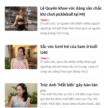
Lệ Quyên khoe vóc dáng săn chắc
khi chơi pickleball tại Mỹ
Ở tuổi U50, Lệ Quyên vẫn khiến nhiều người
ngưỡng mộ bởi thân hình thon gọn và nguồn
năng lượng trẻ trung.
Sắc vóc tươi trẻ của Sam ở tuổi
U40
Ở tuổi U40, Sam vẫn khiến nhiều khán giả
ngưỡng mộ bởi nhan sắc trẻ trung, rạng rỡ
cùng vóc dáng thon gọn đáng chú ý.
Trúc Anh 'Mắt biếc' gây bàn tán
Trúc Anh thu hút sự chú ý với diện mạo thon
gọn khi dự đám cưới diễn viên Lan Thy. Nữ
chính 'Mắt biếc' được khen thanh thoát, dần