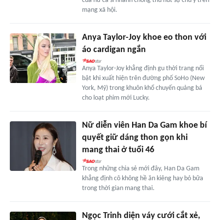
của nữ ca sĩ nhanh chóng thu hút sự chú ý trên
mạng xã hội.
Anya Taylor-Joy khoe eo thon với
áo cardigan ngắn
Anya Taylor-Joy khẳng định gu thời trang nổi
bật khi xuất hiện trên đường phố SoHo (New
York, Mỹ) trong khuôn khổ chuyến quảng bá
cho loạt phim mới Lucky.
Nữ diễn viên Han Da Gam khoe bí
quyết giữ dáng thon gọn khi
mang thai ở tuổi 46
Trong những chia sẻ mới đây, Han Da Gam
khẳng định cô không hề ăn kiêng hay bỏ bữa
trong thời gian mang thai.
Ngọc Trinh diện váy cưới cắt xẻ,