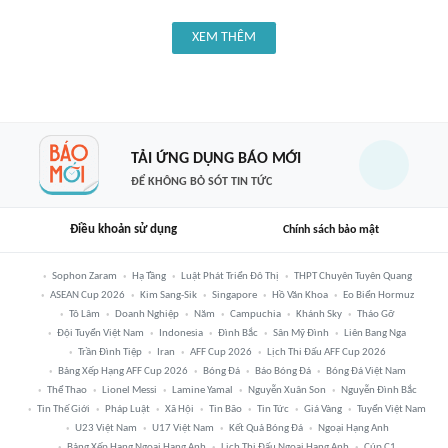
XEM THÊM
TẢI ỨNG DỤNG BÁO MỚI
ĐỂ KHÔNG BỎ SÓT TIN TỨC
Điều khoản sử dụng
Chính sách bảo mật
Sophon Zaram
Hạ Tầng
Luật Phát Triển Đô Thị
THPT Chuyên Tuyên Quang
ASEAN Cup 2026
Kim Sang-Sik
Singapore
Hồ Văn Khoa
Eo Biển Hormuz
Tô Lâm
Doanh Nghiệp
Năm
Campuchia
Khánh Sky
Tháo Gỡ
Đội Tuyển Việt Nam
Indonesia
Đình Bắc
Sân Mỹ Đình
Liên Bang Nga
Trần Đình Tiệp
Iran
AFF Cup 2026
Lịch Thi Đấu AFF Cup 2026
Bảng Xếp Hạng AFF Cup 2026
Bóng Đá
Báo Bóng Đá
Bóng Đá Việt Nam
Thể Thao
Lionel Messi
Lamine Yamal
Nguyễn Xuân Son
Nguyễn Đình Bắc
Tin Thế Giới
Pháp Luật
Xã Hội
Tin Bão
Tin Tức
Giá Vàng
Tuyển Việt Nam
U23 Việt Nam
U17 Việt Nam
Kết Quả Bóng Đá
Ngoại Hạng Anh
Bảng Xếp Hạng Ngoại Hạng Anh
Lịch Thi Đấu Ngoại Hạng Anh
Cúp C1