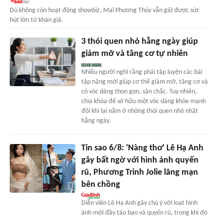
Dù không còn hoạt động showbiz, Mai Phương Thúy vẫn giữ được sức
hút lớn từ khán giả.
3 thói quen nhỏ hằng ngày giúp
giảm mỡ và tăng cơ tự nhiên
Nhiều người nghĩ rằng phải tập luyện các bài
tập nặng mới giúp cơ thể giảm mỡ, tăng cơ và
có vóc dáng thon gọn, săn chắc. Tuy nhiên,
chìa khóa để sở hữu một vóc dáng khỏe mạnh
đôi khi lại nằm ở những thói quen nhỏ nhặt
hằng ngày.
Tin sao 6/8: 'Nàng thơ' Lê Hạ Anh
gây bất ngờ với hình ảnh quyến
rũ, Phương Trinh Jolie lãng mạn
bên chồng
Diễn viên Lê Hạ Anh gây chú ý với loạt hình
ảnh mới đầy táo bạo và quyến rũ, trong khi đó