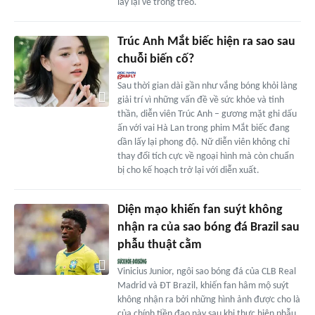
lấy lại vẻ trong trẻo.
Trúc Anh Mắt biếc hiện ra sao sau
chuỗi biến cố?
Sau thời gian dài gần như vắng bóng khỏi làng
giải trí vì những vấn đề về sức khỏe và tinh
thần, diễn viên Trúc Anh – gương mặt ghi dấu
ấn với vai Hà Lan trong phim Mắt biếc đang
dần lấy lại phong độ. Nữ diễn viên không chỉ
thay đổi tích cực về ngoại hình mà còn chuẩn
bị cho kế hoạch trở lại với diễn xuất.
Diện mạo khiến fan suýt không
nhận ra của sao bóng đá Brazil sau
phẫu thuật cằm
Vinicius Junior, ngôi sao bóng đá của CLB Real
Madrid và ĐT Brazil, khiến fan hâm mộ suýt
không nhận ra bởi những hình ảnh được cho là
của chính tiền đạo này sau khi thực hiện phẫu