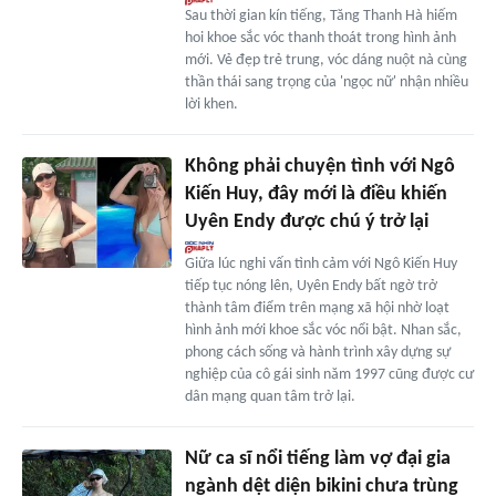
Sau thời gian kín tiếng, Tăng Thanh Hà hiếm
hoi khoe sắc vóc thanh thoát trong hình ảnh
mới. Vẻ đẹp trẻ trung, vóc dáng nuột nà cùng
thần thái sang trọng của 'ngọc nữ' nhận nhiều
lời khen.
Không phải chuyện tình với Ngô
Kiến Huy, đây mới là điều khiến
Uyên Endy được chú ý trở lại
Giữa lúc nghi vấn tình cảm với Ngô Kiến Huy
tiếp tục nóng lên, Uyên Endy bất ngờ trở
thành tâm điểm trên mạng xã hội nhờ loạt
hình ảnh mới khoe sắc vóc nổi bật. Nhan sắc,
phong cách sống và hành trình xây dựng sự
nghiệp của cô gái sinh năm 1997 cũng được cư
dân mạng quan tâm trở lại.
Nữ ca sĩ nổi tiếng làm vợ đại gia
ngành dệt diện bikini chưa trùng