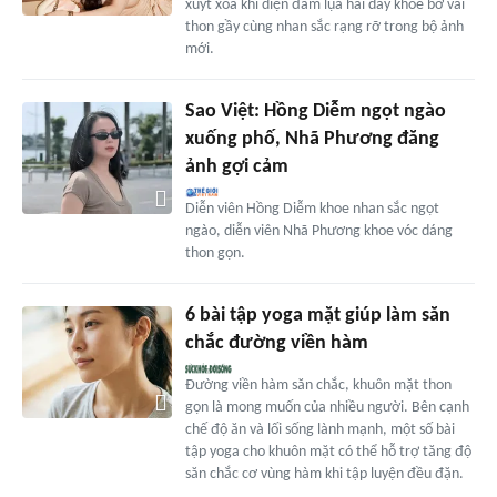
xuýt xoa khi diện đầm lụa hai dây khoe bờ vai
thon gầy cùng nhan sắc rạng rỡ trong bộ ảnh
mới.
Sao Việt: Hồng Diễm ngọt ngào
xuống phố, Nhã Phương đăng
ảnh gợi cảm
Diễn viên Hồng Diễm khoe nhan sắc ngọt
ngào, diễn viên Nhã Phương khoe vóc dáng
thon gọn.
6 bài tập yoga mặt giúp làm săn
chắc đường viền hàm
Đường viền hàm săn chắc, khuôn mặt thon
gọn là mong muốn của nhiều người. Bên cạnh
chế độ ăn và lối sống lành mạnh, một số bài
tập yoga cho khuôn mặt có thể hỗ trợ tăng độ
săn chắc cơ vùng hàm khi tập luyện đều đặn.