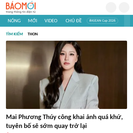
NÓNG
MỚI
VIDEO
CHỦ ĐỀ
#ASEAN Cup 2026
#Trí tuệ nhân tạo
#Mỹ - Iran
#Khám phá Việt Nam
TÌM KIẾM
THON
#Khám phá thế giới
Mai Phương Thúy công khai ảnh quá khứ,
tuyên bố sẽ sớm quay trở lại