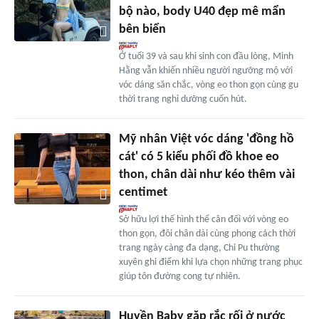
bộ nào, body U40 đẹp mê mẩn
bên biển
Ở tuổi 39 và sau khi sinh con đầu lòng, Minh
Hằng vẫn khiến nhiều người ngưỡng mộ với
vóc dáng săn chắc, vòng eo thon gọn cùng gu
thời trang nghỉ dưỡng cuốn hút.
Mỹ nhân Việt vóc dáng 'đồng hồ
cát' có 5 kiểu phối đồ khoe eo
thon, chân dài như kéo thêm vài
centimet
Sở hữu lợi thế hình thể cân đối với vòng eo
thon gọn, đôi chân dài cùng phong cách thời
trang ngày càng đa dạng, Chi Pu thường
xuyên ghi điểm khi lựa chọn những trang phục
giúp tôn đường cong tự nhiên.
Huyền Baby gặp rắc rối ở nước