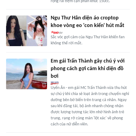
rộng rãi tiệm cận phân khúc 150cc.
Ngu Thư Hân diện áo croptop
khoe vòng eo 'con kiến' hút mắt
Sắc vóc gợi cảm của Ngu Thư Hân khiến fan
không thể rời mắt.
Em gái Trấn Thành gây chú ý với
phong cách gợi cảm khi diện đồ
bơi
Uyển Ân - em gái MC Trấn Thành vừa thu hút
sự chú ý khi chia sẻ loạt ảnh trong chuyến nghỉ
dưỡng bên bờ biển trên trang cá nhân. Ngay
sau khi đăng tải, bộ ảnh nhanh chóng nhận
được lượng tương tác lớn nhờ hình ảnh trẻ
trung, rạng rỡ cùng màn 'lột xác' về phong
cách của nữ diễn viên.