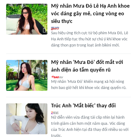
Mỹ nhân Mưa Đỏ Lê Hạ Anh khoe
vóc dáng gây mê, cùng vòng eo
siêu thực
Sau hiệu ứng tích cực từ bộ phim Mưa Đỏ, Lê
Hạ Anh tiếp tục thu hút sự chú ý khi khoe vóc
dáng thon gọn trong loạt ảnh bikini mới.
Mỹ nhân 'Mưa Đỏ' đốt mắt với
ảnh diện áo tắm quyến rũ
Mỹ nhân 'Mưa Đỏ' khiến mạng xã hội nóng
hơn bao giờ hết khi khoe vóc dáng quyến rũ.
Trúc Anh 'Mắt biếc' thay đổi
Nữ diễn viên vừa đăng tải clip nhìn lại hành
trình giảm cân hơn một năm qua. Vóc dáng
của Trúc Anh hiện tại đã thay đổi nhiều so với
trước.