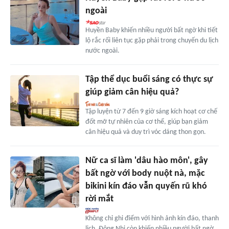
ngoài
Huyền Baby khiến nhiều người bất ngờ khi tiết
lộ rắc rối liên tục gặp phải trong chuyến du lịch
nước ngoài.
Tập thể dục buổi sáng có thực sự
giúp giảm cân hiệu quả?
Tập luyện từ 7 đến 9 giờ sáng kích hoạt cơ chế
đốt mỡ tự nhiên của cơ thể, giúp bạn giảm
cân hiệu quả và duy trì vóc dáng thon gọn.
Nữ ca sĩ làm 'dâu hào môn', gây
bất ngờ với body nuột nà, mặc
bikini kín đáo vẫn quyến rũ khó
rời mắt
Không chỉ ghi điểm với hình ảnh kín đáo, thanh
lịch, Đông Nhi còn khiến nhiều người bất ngờ