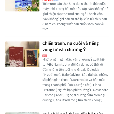
Tôi mượn câu thơ 'Ung dung thanh thản giữa
mây trời' trong bài mở đầu tập 'Vân không' để
giới thiệu tập thơ mới của Ngô Thanh Vân.
'Vân không' ghi dấu sự trở lại của nữ thi sĩ sau
8 năm chị không xuất bản cuốn sách nào về
thơ.
Chiến tranh, nụ cười và tiếng
vọng từ văn chương Ý
Những năm gần đây, văn chương Ý xuất hiện
tại Việt Nam tương đối đa dạng, có thể kể
đến những tên tuổi như Grazia Deledda
('Người mẹ'), Italo Calvino ('Lâu đài của những
số phận giao thoa', 'Marcovaldo và bốn mùa
trong thành phố', 'Bộ sưu tập cát'), Elena
Ferrante ('Người bạn phi thường'), Alessandro
Baricco ('Abel', 'Nghệ sĩ dương cầm trên đại
dương'), Ada D'Adamo ('Tựa thinh không')…