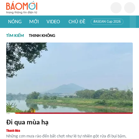
NÓNG
MỚI
VIDEO
CHỦ ĐỀ
#ASEAN Cup 2026
#Trí tuệ nhân tạo
#Mỹ - Iran
#Khám phá Việt Nam
TÌM KIẾM
THINH KHÔNG
#Khám phá thế giới
Đi qua mùa hạ
Những cơn mưa rào đến bất chợt như lẽ tự nhiên gột rửa đi bụi bặm,