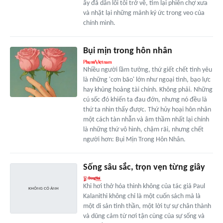
ấy đã dẫn lối tôi trở về, tìm lại phiên chợ xưa
và nhặt lại những mảnh ký ức trong veo của
chính mình.
Bụi mịn trong hôn nhân
Nhiều người lầm tưởng, thứ giết chết tình yêu
là những 'cơn bão' lớn như ngoại tình, bạo lực
hay khủng hoảng tài chính. Không phải. Những
cú sốc đó khiến ta đau đớn, nhưng nó đều là
thứ ta nhìn thấy được. Thứ hủy hoại hôn nhân
một cách tàn nhẫn và âm thầm nhất lại chính
là những thứ vô hình, chậm rãi, nhưng chết
người hơn: Bụi Mịn Trong Hôn Nhân.
Sống sâu sắc, trọn vẹn từng giây
Khi hơi thở hóa thinh không của tác giả Paul
Kalanithi không chỉ là một cuốn sách mà là
một di sản tinh thần, một lời tự sự chân thành
và dũng cảm từ nơi tận cùng của sự sống và