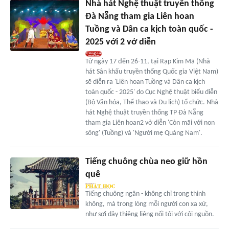
Nhà hát Nghệ thuật truyền thống
Đà Nẵng tham gia Liên hoan
Tuồng và Dân ca kịch toàn quốc -
2025 với 2 vở diễn
Từ ngày 17 đến 26-11, tại Rạp Kim Mã (Nhà
hát Sân khấu truyền thống Quốc gia Việt Nam)
sẽ diễn ra 'Liên hoan Tuồng và Dân ca kịch
toàn quốc - 2025' do Cục Nghệ thuật biểu diễn
(Bộ Văn hóa, Thể thao và Du lịch) tổ chức. Nhà
hát Nghệ thuật truyền thống TP Đà Nẵng
tham gia Liên hoan2 vở diễn 'Còn mãi với non
sông' (Tuồng) và 'Người mẹ Quảng Nam'.
Tiếng chuông chùa neo giữ hồn
quê
Tiếng chuông ngân - không chỉ trong thinh
không, mà trong lòng mỗi người con xa xứ,
như sợi dây thiêng liêng nối tôi với cội nguồn.