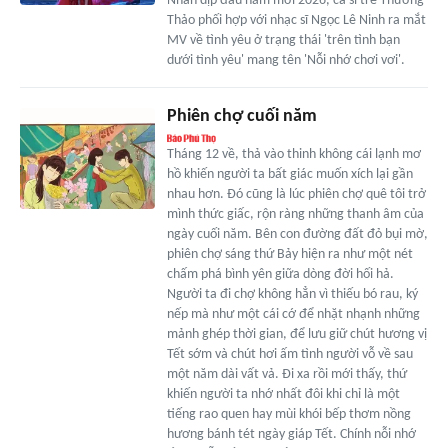
Nhân dịp đầu năm mới 2026, ca sĩ trẻ Thương
Thảo phối hợp với nhạc sĩ Ngọc Lê Ninh ra mắt
MV về tình yêu ở trạng thái 'trên tình bạn
dưới tình yêu' mang tên 'Nỗi nhớ chơi vơi'.
Phiên chợ cuối năm
Tháng 12 về, thả vào thinh không cái lạnh mơ
hồ khiến người ta bất giác muốn xích lại gần
nhau hơn. Đó cũng là lúc phiên chợ quê tôi trở
mình thức giấc, rộn ràng những thanh âm của
ngày cuối năm. Bên con đường đất đỏ bụi mờ,
phiên chợ sáng thứ Bảy hiện ra như một nét
chấm phá bình yên giữa dòng đời hối hả.
Người ta đi chợ không hẳn vì thiếu bó rau, ký
nếp mà như một cái cớ để nhặt nhạnh những
mảnh ghép thời gian, để lưu giữ chút hương vị
Tết sớm và chút hơi ấm tình người vỗ về sau
một năm dài vất vả. Đi xa rồi mới thấy, thứ
khiến người ta nhớ nhất đôi khi chỉ là một
tiếng rao quen hay mùi khói bếp thơm nồng
hương bánh tét ngày giáp Tết. Chính nỗi nhớ