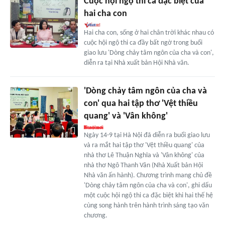
Cuộc hội ngộ thi ca đặc biệt của
hai cha con
Hai cha con, sống ở hai chân trời khác nhau có
cuộc hội ngộ thi ca đầy bất ngờ trong buổi
giao lưu 'Dòng chảy tâm ngôn của cha và con',
diễn ra tại Nhà xuất bản Hội Nhà văn.
'Dòng chảy tâm ngôn của cha và
con' qua hai tập thơ 'Vệt thiều
quang' và 'Vân không'
Ngày 14-9 tại Hà Nội đã diễn ra buổi giao lưu
và ra mắt hai tập thơ 'Vệt thiều quang' của
nhà thơ Lê Thuận Nghĩa và 'Vân không' của
nhà thơ Ngô Thanh Vân (Nhà Xuất bản Hội
Nhà văn ấn hành). Chương trình mang chủ đề
'Dòng chảy tâm ngôn của cha và con', ghi dấu
một cuộc hội ngộ thi ca đặc biệt khi hai thế hệ
cùng song hành trên hành trình sáng tạo văn
chương.