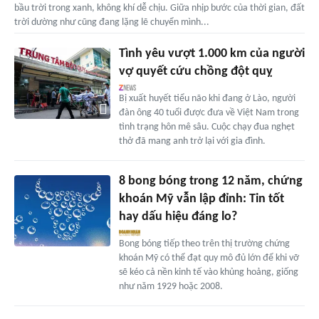
bầu trời trong xanh, không khí dễ chịu. Giữa nhịp bước của thời gian, đất
trời dường như cũng đang lặng lẽ chuyển mình...
Tình yêu vượt 1.000 km của người
vợ quyết cứu chồng đột quỵ
Bị xuất huyết tiểu não khi đang ở Lào, người
đàn ông 40 tuổi được đưa về Việt Nam trong
tình trạng hôn mê sâu. Cuộc chạy đua nghẹt
thở đã mang anh trở lại với gia đình.
8 bong bóng trong 12 năm, chứng
khoán Mỹ vẫn lập đỉnh: Tin tốt
hay dấu hiệu đáng lo?
Bong bóng tiếp theo trên thị trường chứng
khoán Mỹ có thể đạt quy mô đủ lớn để khi vỡ
sẽ kéo cả nền kinh tế vào khủng hoảng, giống
như năm 1929 hoặc 2008.