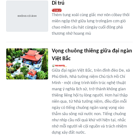
Di trú
Thèm tung xoãi cùng giấc mơ nõn cỏbay thôi
miên ngộp thở giữa lưng trơìngậm cơn gió
chao mềm câu hát cũngày cuối đông phả
thương nhớ hoang mù
Vọng chuông thiêng giữa đại ngàn
Việt Bắc
Giữa đại ngàn Việt Bắc, trên đỉnh đèo De, xã
Phú Đình, Nhà tưởng niệm Chủ tịch Hồ Chí
Minh - một công trình kiến trúc nghệ thuật
mang ý nghĩa lịch sử, trở thành không gian
thiêng liêng hội tụ lòng người. Hơn hai thập
niên qua, từ Nhà tưởng niệm, đều đặn mỗi
ngày có tiếng chuông ngân vang vọng vào
thẳm sâu sông núi nước non. Tiếng chuông
như nhịp cầu nối quá khứ với hiện tại, nhắc
nhớ mỗi người về cội nguồn và trách nhiệm
dựng xây đất nước.