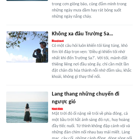
trong cơn giông bão, cũng đắm mình trong
những ngày mưa dầm hay rát bỏng suốt
những ngày nắng cháy.
Không xa đâu Trường Sa…
Có một câu hỏi luôn khiến tôi lúng túng, khó
tìm lời đáp trọn vẹn: 'Điều gì khiến tôi nhớ
nhất khi đến Trường Sa?'. Với tôi, mảnh đất
thiêng liêng nơi đầu sóng ấy, chỉ cần một lần
đặt chân đã hóa thành nỗi nhớ đằm sâu, khắc
khoải, không gì thay thế nổi.
Lang thang những chuyến đi
ngược gió
Mặt trời đỏ ối nặng nề trôi về phía đông, cả
một bầu trời hắt ánh sáng đỏ rực, huy hoàng
đầy tiếc nuối. Từ thinh không đập cánh vội vã
những đàn chim nối nhau bay mải miết. Làng
mạc, cây cối, những cánh đồng, dòng sông nối