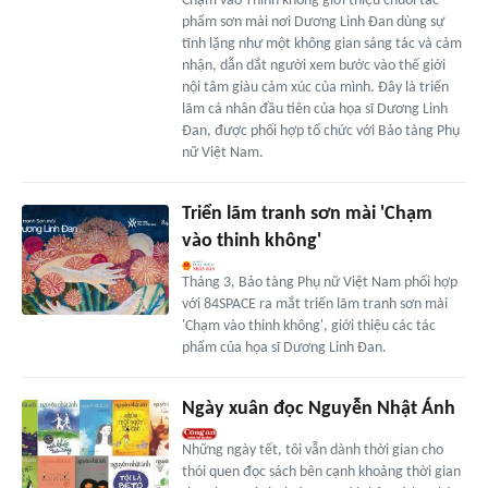
Chạm vào Thinh không giới thiệu chuỗi tác
phẩm sơn mài nơi Dương Linh Đan dùng sự
tĩnh lặng như một không gian sáng tác và cảm
nhận, dẫn dắt người xem bước vào thế giới
nội tâm giàu cảm xúc của mình. Đây là triển
lãm cá nhân đầu tiên của họa sĩ Dương Linh
Đan, được phối hợp tổ chức với Bảo tàng Phụ
nữ Việt Nam.
Triển lãm tranh sơn mài 'Chạm
vào thinh không'
Tháng 3, Bảo tàng Phụ nữ Việt Nam phối hợp
với 84SPACE ra mắt triển lãm tranh sơn mài
'Chạm vào thinh không', giới thiệu các tác
phẩm của họa sĩ Dương Linh Đan.
Ngày xuân đọc Nguyễn Nhật Ánh
Những ngày tết, tôi vẫn dành thời gian cho
thói quen đọc sách bên cạnh khoảng thời gian