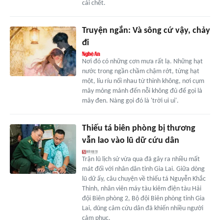
cái chết.
Truyện ngắn: Và sông cứ vậy, chảy
đi
Nơi đó có những cơn mưa rất lạ. Những hạt
nước trong ngần chầm chậm rớt, từng hạt
một, líu ríu nối nhau từ thinh không, nơi cụm
mây mỏng mảnh đến nỗi không đủ để gọi là
mây đen. Nàng gọi đó là 'trời ui ui'.
Thiếu tá biên phòng bị thương
vẫn lao vào lũ dữ cứu dân
Trận lũ lịch sử vừa qua đã gây ra nhiều mất
mát đối với nhân dân tỉnh Gia Lai. Giữa dòng
lũ dữ ấy, câu chuyện về thiếu tá Nguyễn Khắc
Thinh, nhân viên máy tàu kiêm điện tàu Hải
đội Biên phòng 2, Bộ đội Biên phòng tỉnh Gia
Lai, dũng cảm cứu dân đã khiến nhiều người
cảm phục.