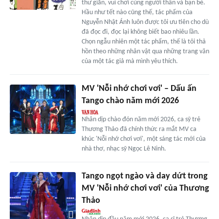
thư giãn, vui chơi cùng người thân và bạn bè.
Hầu như tết nào cũng thế, tác phẩm của
Nguyễn Nhật Ánh luôn được tôi ưu tiên cho dù
đã đọc đi, đọc lại không biết bao nhiêu lần.
Chọn ngẫu nhiên một tác phẩm, thế là tôi thả
hồn theo những nhân vật qua những trang văn
của một tác giả mà mình yêu thích.
MV 'Nỗi nhớ chơi vơi' – Dấu ấn
Tango chào năm mới 2026
Nhân dịp chào đón năm mới 2026, ca sỹ trẻ
Thương Thảo đã chính thức ra mắt MV ca
khúc 'Nỗi nhớ chơi vơi', một sáng tác mới của
nhà thơ, nhạc sỹ Ngọc Lê Ninh.
Tango ngọt ngào và day dứt trong
MV 'Nỗi nhớ chơi vơi' của Thương
Thảo