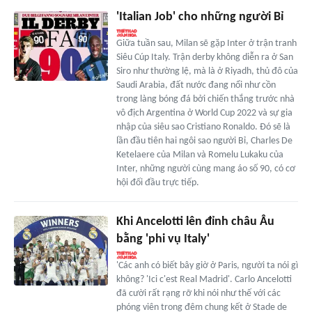
'Italian Job' cho những người Bỉ
Giữa tuần sau, Milan sẽ gặp Inter ở trận tranh
Siêu Cúp Italy. Trận derby không diễn ra ở San
Siro như thường lệ, mà là ở Riyadh, thủ đô của
Saudi Arabia, đất nước đang nổi như cồn
trong làng bóng đá bởi chiến thắng trước nhà
vô địch Argentina ở World Cup 2022 và sự gia
nhập của siêu sao Cristiano Ronaldo. Đó sẽ là
lần đầu tiên hai ngôi sao người Bỉ, Charles De
Ketelaere của Milan và Romelu Lukaku của
Inter, những người cùng mang áo số 90, có cơ
hội đối đầu trực tiếp.
Khi Ancelotti lên đỉnh châu Âu
bằng 'phi vụ Italy'
'Các anh có biết bây giờ ở Paris, người ta nói gì
không? 'Ici c'est Real Madrid'. Carlo Ancelotti
đã cười rất rạng rỡ khi nói như thế với các
phóng viên trong đêm chung kết ở Stade de