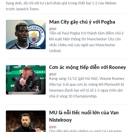
hạng Anh, dù chỉ với tư cách khán giả trong thất bại 1-2 của Wolves
trước Ipswich Town.
Man City gây chú ý với Pogba
Tiền vệ Paul Pogba trở thành tâm điểm chú ý
khi xuất hiện thông tin Manchester City cân
nhắc chiêu mộ cựu ngôi sao Manchester
United.
Cơn ác mộng tiếp diễn với Rooney
Rạng sáng 11/12 (giờ Hà Nội), Wayne Rooney
tiếp tục trải qua cơn ác mộng khi Plymouth bị
Swansea đánh bại với tỷ số 1-2 ngay trên sân
nhà ở vòng 20 Championship.
MU là nỗi tiếc nuối lớn của Van
Nistelrooy
Cho đến khi nhận nhiệm vụ mới tại Leicester