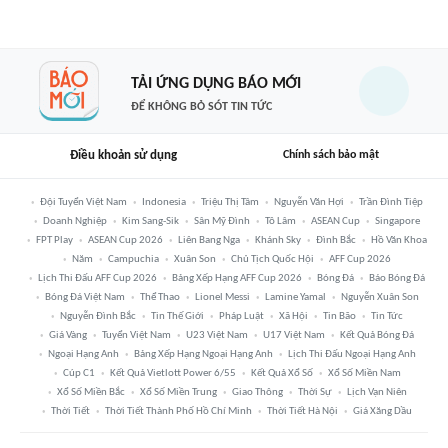
TẢI ỨNG DỤNG BÁO MỚI
ĐỂ KHÔNG BỎ SÓT TIN TỨC
Điều khoản sử dụng
Chính sách bảo mật
Đội Tuyển Việt Nam
Indonesia
Triệu Thị Tâm
Nguyễn Văn Hợi
Trần Đình Tiệp
Doanh Nghiệp
Kim Sang-Sik
Sân Mỹ Đình
Tô Lâm
ASEAN Cup
Singapore
FPT Play
ASEAN Cup 2026
Liên Bang Nga
Khánh Sky
Đình Bắc
Hồ Văn Khoa
Năm
Campuchia
Xuân Son
Chủ Tịch Quốc Hội
AFF Cup 2026
Lịch Thi Đấu AFF Cup 2026
Bảng Xếp Hạng AFF Cup 2026
Bóng Đá
Báo Bóng Đá
Bóng Đá Việt Nam
Thể Thao
Lionel Messi
Lamine Yamal
Nguyễn Xuân Son
Nguyễn Đình Bắc
Tin Thế Giới
Pháp Luật
Xã Hội
Tin Bão
Tin Tức
Giá Vàng
Tuyển Việt Nam
U23 Việt Nam
U17 Việt Nam
Kết Quả Bóng Đá
Ngoại Hạng Anh
Bảng Xếp Hạng Ngoại Hạng Anh
Lịch Thi Đấu Ngoại Hạng Anh
Cúp C1
Kết Quả Vietlott Power 6/55
Kết Quả Xổ Số
Xổ Số Miền Nam
Xổ Số Miền Bắc
Xổ Số Miền Trung
Giao Thông
Thời Sự
Lịch Vạn Niên
Thời Tiết
Thời Tiết Thành Phố Hồ Chí Minh
Thời Tiết Hà Nội
Giá Xăng Dầu