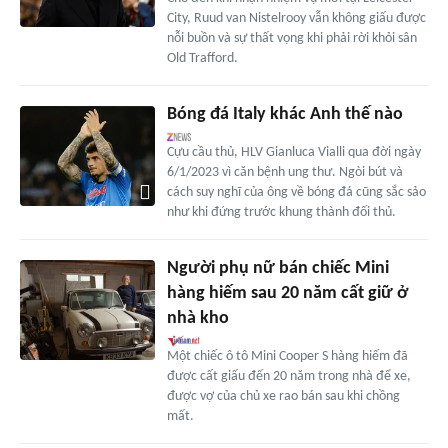
City, Ruud van Nistelrooy vẫn không giấu được
nỗi buồn và sự thất vọng khi phải rời khỏi sân
Old Trafford.
Bóng đá Italy khác Anh thế nào
Cựu cầu thủ, HLV Gianluca Vialli qua đời ngày
6/1/2023 vì căn bệnh ung thư. Ngòi bút và
cách suy nghĩ của ông về bóng đá cũng sắc sảo
như khi đứng trước khung thành đối thủ.
Người phụ nữ bán chiếc Mini
hàng hiếm sau 20 năm cất giữ ở
nhà kho
Một chiếc ô tô Mini Cooper S hàng hiếm đã
được cất giấu đến 20 năm trong nhà để xe,
được vợ của chủ xe rao bán sau khi chồng
mất.