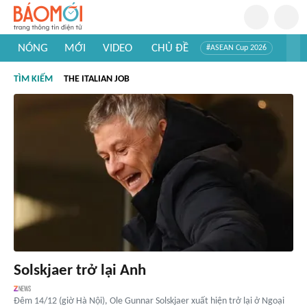
NÓNG
MỚI
VIDEO
CHỦ ĐỀ
#ASEAN Cup 2026
#Trí tuệ nhân tạo
#Mỹ - Iran
#Khám phá Việt Nam
TÌM KIẾM
THE ITALIAN JOB
#Khám phá thế giới
Solskjaer trở lại Anh
Đêm 14/12 (giờ Hà Nội), Ole Gunnar Solskjaer xuất hiện trở lại ở Ngoại