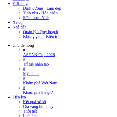
Đời sống
Dinh dưỡng - Làm đẹp
Tình yêu - Hôn nhân
Sức khỏe - Y tế
Xe cộ
Nhà đất
Quản lý - Quy hoạch
Không gian - Kiến trúc
Chủ đề nóng
#
ASEAN Cup 2026
#
Trí tuệ nhân tạo
#
Mỹ - Iran
#
Khám phá Việt Nam
#
Khám phá thế giới
Tiện ích
Kết quả xổ số
Giá vàng hôm nay
Thời tiết
Lịch âm