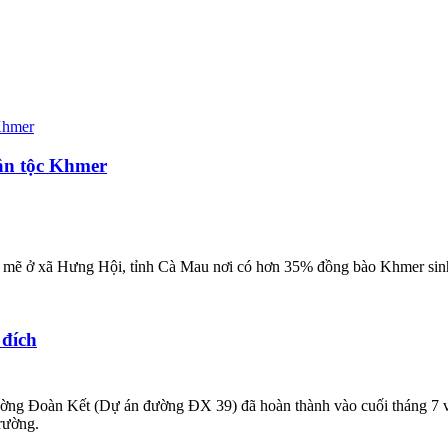
ân tộc Khmer
nh mẽ ở xã Hưng Hội, tỉnh Cà Mau nơi có hơn 35% đồng bào Khmer sinh 
 đích
ờng Đoàn Kết (Dự án đường ĐX 39) đã hoàn thành vào cuối tháng 7 vừ
rường.