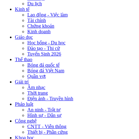
Du lịch
Kinh tế
Lao động - Việc làm
Tài chính
Chứng khoán
Kinh doanh
Giáo dục
Học bổng - Du học
Đào tạo - Thi cử
Tuyển Sinh 2026
Thể thao
Bóng đá quốc tế
Bóng đá Việt Nam
Quần vợt
Giải trí
Âm nhạc
Thời trang
Điện ảnh - Truyền hình
Pháp luật
An ninh - Trật tự
Hình sự - Dân sự
Công nghệ
CNTT - Viễn thông
Thiết bị - Phần cứng
Khoa học