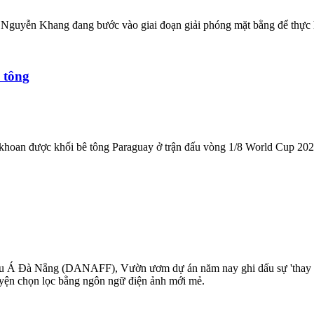
Nguyễn Khang đang bước vào giai đoạn giải phóng mặt bằng để thực h
 tông
hoan được khối bê tông Paraguay ở trận đấu vòng 1/8 World Cup 202
âu Á Đà Nẵng (DANAFF), Vườn ươm dự án năm nay ghi dấu sự 'thay da đ
uyện chọn lọc bằng ngôn ngữ điện ảnh mới mẻ.