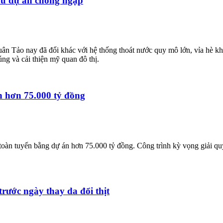
sau dự án chống ngập
ân Tảo nay đã đổi khác với hệ thống thoát nước quy mô lớn, vỉa hè k
úng và cải thiện mỹ quan đô thị.
án hơn 75.000 tỷ đồng
àn tuyến bằng dự án hơn 75.000 tỷ đồng. Công trình kỳ vọng giải quyế
ớc ngày thay da đổi thịt