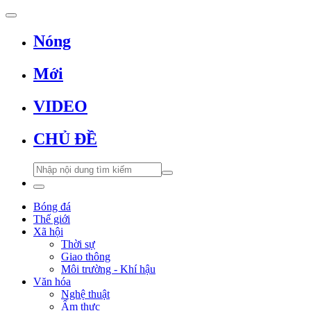
Nóng
Mới
VIDEO
CHỦ ĐỀ
Bóng đá
Thế giới
Xã hội
Thời sự
Giao thông
Môi trường - Khí hậu
Văn hóa
Nghệ thuật
Ẩm thực