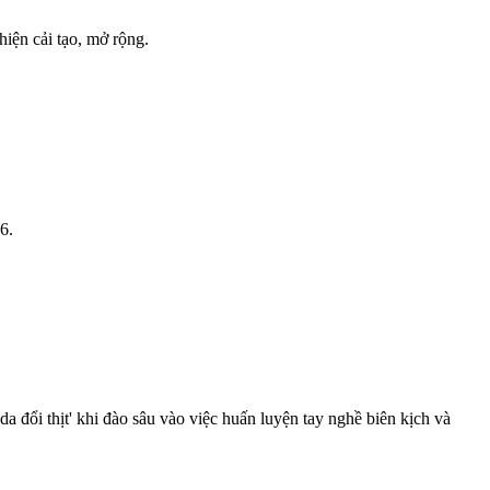
iện cải tạo, mở rộng.
6.
ổi thịt' khi đào sâu vào việc huấn luyện tay nghề biên kịch và