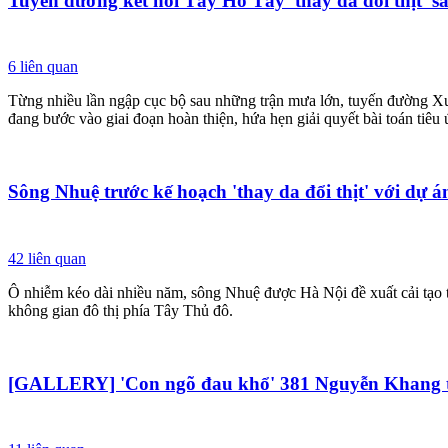
Tuyến đường kết nối Tây Hồ Tây 'thay da đổi thịt' 
6
liên quan
Từng nhiều lần ngập cục bộ sau những trận mưa lớn, tuyến đường Xu
đang bước vào giai đoạn hoàn thiện, hứa hẹn giải quyết bài toán tiêu 
Sông Nhuệ trước kế hoạch 'thay da đổi thịt' với dự 
42
liên quan
Ô nhiễm kéo dài nhiều năm, sông Nhuệ được Hà Nội đề xuất cải tạo to
không gian đô thị phía Tây Thủ đô.
[GALLERY] 'Con ngõ đau khổ' 381 Nguyễn Khang trư