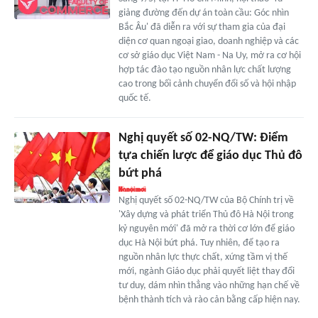
giảng đường đến dự án toàn cầu: Góc nhìn
Bắc Âu' đã diễn ra với sự tham gia của đại
diện cơ quan ngoại giao, doanh nghiệp và các
cơ sở giáo dục Việt Nam - Na Uy, mở ra cơ hội
hợp tác đào tạo nguồn nhân lực chất lượng
cao trong bối cảnh chuyển đổi số và hội nhập
quốc tế.
Nghị quyết số 02-NQ/TW: Điểm
tựa chiến lược để giáo dục Thủ đô
bứt phá
Nghị quyết số 02-NQ/TW của Bộ Chính trị về
'Xây dựng và phát triển Thủ đô Hà Nội trong
kỷ nguyên mới' đã mở ra thời cơ lớn để giáo
dục Hà Nội bứt phá. Tuy nhiên, để tạo ra
nguồn nhân lực thực chất, xứng tầm vị thế
mới, ngành Giáo dục phải quyết liệt thay đổi
tư duy, dám nhìn thẳng vào những hạn chế về
bệnh thành tích và rào cản bằng cấp hiện nay.