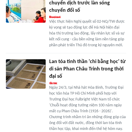
chuyển dịch trước làn sóng
chuyển đổi số
Việc thực hiện Nghị quyết số 02-NQ/TW được
kỳ vọng sẽ tạo động lực để Hà Nội hiện đại
hóa thị trường lao động, lấy nhân lực số và sự
kết nối cung - cầu bền vững làm nền tảng góp
phần phát triển Thủ đô trong kỷ nguyên mới.
Lan tỏa tinh thần 'chi bằng học' từ
di sản Phan Châu Trinh trong thời
đại số
Ngày 24/3, tại Nhà hát Hòa Bình, Trường Đại
học Văn hóa TP Hồ Chí Minh phối hợp với
Trường Đại học Fulbright Việt Nam tổ chức
'Chuỗi hoạt động tưởng niệm 100 năm ngày
mất cụ Phan Châu Trinh (1926 - 2026)'.
Chương trình nhằm tri ân những đóng góp của
ông đối với đất nước, đồng thời lan tỏa tinh
thần học tập, khai minh đến thế hệ hôm nay.