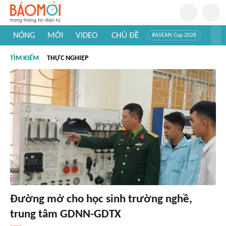
NÓNG
MỚI
VIDEO
CHỦ ĐỀ
#ASEAN Cup 2026
#Trí tuệ nhân tạo
#Mỹ - Iran
#Khám phá Việt Nam
TÌM KIẾM
THỰC NGHIỆP
#Khám phá thế giới
Đường mở cho học sinh trường nghề,
trung tâm GDNN-GDTX