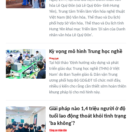
hóa Lê Quý Đôn (xã Lê Quý Đôn- tỉnh Hưng
Yên), Trung tâm Triển lãm Văn hóa nghệ thuật
Việt Nam (Bộ Văn hóa, Thể thao và Du lịch)
phối hợp Sở Văn hóa, Thể thao và Du lịch tỉnh
Hưng Yên khai mạc Triển lãm 'Di sản của Danh
nhân văn hóa Lê Quý Đôn'.
Kỳ vọng mô hình Trung học nghề
Tại hội thảo 'Định hướng xây dựng và phát
triển giáo dục Trung học nghề (THN) ở Việt
Nam' do Ban Tuyên giáo & Dân vận Trung
ương phối hợp Bộ GD&ĐT tổ chức mới đây,
nhiều ý kiến cho rằng cần thiết sớm hoàn thiện
khung pháp lý cho mô hình này.
Giải pháp nào 1,4 triệu người ở độ
tuổi lao động thoát khỏi tình trạng
'ba không'?