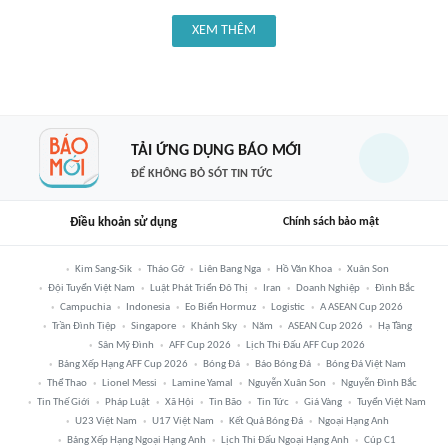
XEM THÊM
TẢI ỨNG DỤNG BÁO MỚI
ĐỂ KHÔNG BỎ SÓT TIN TỨC
Điều khoản sử dụng
Chính sách bảo mật
Kim Sang-Sik
Tháo Gỡ
Liên Bang Nga
Hồ Văn Khoa
Xuân Son
Đội Tuyển Việt Nam
Luật Phát Triển Đô Thị
Iran
Doanh Nghiệp
Đình Bắc
Campuchia
Indonesia
Eo Biển Hormuz
Logistic
A ASEAN Cup 2026
Trần Đình Tiệp
Singapore
Khánh Sky
Năm
ASEAN Cup 2026
Hạ Tầng
Sân Mỹ Đình
AFF Cup 2026
Lịch Thi Đấu AFF Cup 2026
Bảng Xếp Hạng AFF Cup 2026
Bóng Đá
Báo Bóng Đá
Bóng Đá Việt Nam
Thể Thao
Lionel Messi
Lamine Yamal
Nguyễn Xuân Son
Nguyễn Đình Bắc
Tin Thế Giới
Pháp Luật
Xã Hội
Tin Bão
Tin Tức
Giá Vàng
Tuyển Việt Nam
U23 Việt Nam
U17 Việt Nam
Kết Quả Bóng Đá
Ngoại Hạng Anh
Bảng Xếp Hạng Ngoại Hạng Anh
Lịch Thi Đấu Ngoại Hạng Anh
Cúp C1