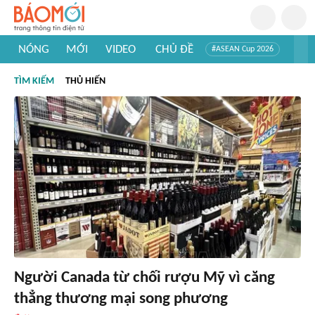
NÓNG
MỚI
VIDEO
CHỦ ĐỀ
#ASEAN Cup 2026
#Trí tuệ nhân tạo
#Mỹ - Iran
#Khám phá Việt Nam
TÌM KIẾM
THỦ HIẾN
#Khám phá thế giới
Người Canada từ chối rượu Mỹ vì căng
thẳng thương mại song phương