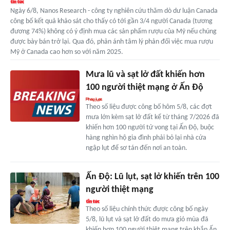
Ngày 6/8, Nanos Research - công ty nghiên cứu thăm dò dư luận Canada
công bố kết quả khảo sát cho thấy có tới gần 3/4 người Canada (tương
đương 74%) không có ý định mua các sản phẩm rượu của Mỹ nếu chúng
được bày bán trở lại. Qua đó, phản ánh tâm lý phản đối việc mua rượu
Mỹ ở Canada cao hơn so với năm 2025.
Mưa lũ và sạt lở đất khiến hơn
100 người thiệt mạng ở Ấn Độ
Theo số liệu được công bố hôm 5/8, các đợt
mưa lớn kèm sạt lở đất kể từ tháng 7/2026 đã
khiến hơn 100 người tử vong tại Ấn Độ, buộc
hàng nghìn hộ gia đình phải bỏ lại nhà cửa
ngập lụt để sơ tán đến nơi an toàn.
Ấn Độ: Lũ lụt, sạt lở khiến trên 100
người thiệt mạng
Theo số liệu chính thức được công bố ngày
5/8, lũ lụt và sạt lở đất do mưa gió mùa đã
khiến hơn 100 người thiệt mạng trên khắp Ấn