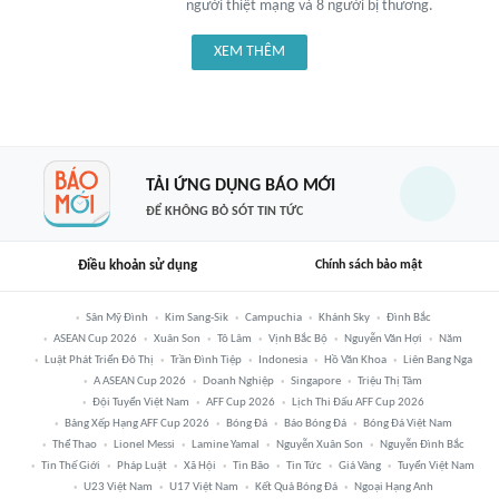
người thiệt mạng và 8 người bị thương.
XEM THÊM
TẢI ỨNG DỤNG BÁO MỚI
ĐỂ KHÔNG BỎ SÓT TIN TỨC
Điều khoản sử dụng
Chính sách bảo mật
Sân Mỹ Đình
Kim Sang-Sik
Campuchia
Khánh Sky
Đình Bắc
ASEAN Cup 2026
Xuân Son
Tô Lâm
Vịnh Bắc Bộ
Nguyễn Văn Hợi
Năm
Luật Phát Triển Đô Thị
Trần Đình Tiệp
Indonesia
Hồ Văn Khoa
Liên Bang Nga
A ASEAN Cup 2026
Doanh Nghiệp
Singapore
Triệu Thị Tâm
Đội Tuyển Việt Nam
AFF Cup 2026
Lịch Thi Đấu AFF Cup 2026
Bảng Xếp Hạng AFF Cup 2026
Bóng Đá
Báo Bóng Đá
Bóng Đá Việt Nam
Thể Thao
Lionel Messi
Lamine Yamal
Nguyễn Xuân Son
Nguyễn Đình Bắc
Tin Thế Giới
Pháp Luật
Xã Hội
Tin Bão
Tin Tức
Giá Vàng
Tuyển Việt Nam
U23 Việt Nam
U17 Việt Nam
Kết Quả Bóng Đá
Ngoại Hạng Anh