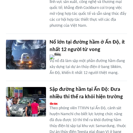
lĩnh vực sản xuất, công nghệ và thương mại
quốc tế; khẳng định Cockburn coi trọng việc
mở rộng hợp tác quốc tế và sẵn sàng thúc đẩy
các cơ hội hợp tác thiết thực với các địa
phương của Việt Nam.
Nổ lớn tại đường hầm ở Ấn Độ, ít
nhất 12 người tử vong
Vụ nổ đã làm sập một phần đường hầm đang
xây dựng tại dự án thủy điện ở bang Sikkim,
Ấn Độ, khiến ít nhất 12 người thiệt mạng.
Sập đường hầm tại Ấn Độ: Đưa
nhiều thi thể ra khỏi hiện trường
Theo phóng viên TTXVN tại Ấn Độ, cảnh sát
huyện Namchi cho biết lực lượng chức năng
đã đưa được 10 thi thể ra khỏi đường hầm
thủy điện bị sập tại khu vực Samardung, thuộc
Dự án thủy điện Teesta giai đoạn VI ở bang