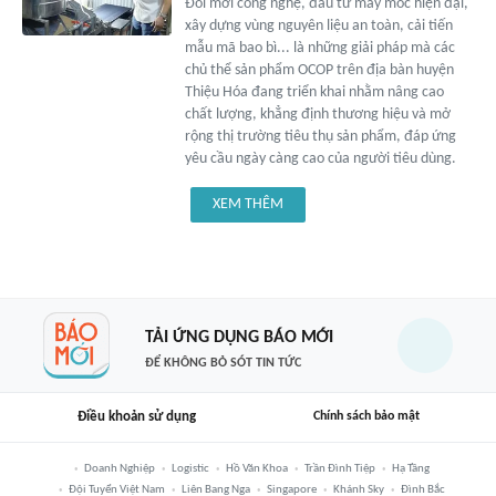
Đổi mới công nghệ, đầu tư máy móc hiện đại,
xây dựng vùng nguyên liệu an toàn, cải tiến
mẫu mã bao bì... là những giải pháp mà các
chủ thể sản phẩm OCOP trên địa bàn huyện
Thiệu Hóa đang triển khai nhằm nâng cao
chất lượng, khẳng định thương hiệu và mở
rộng thị trường tiêu thụ sản phẩm, đáp ứng
yêu cầu ngày càng cao của người tiêu dùng.
XEM THÊM
TẢI ỨNG DỤNG BÁO MỚI
ĐỂ KHÔNG BỎ SÓT TIN TỨC
Điều khoản sử dụng
Chính sách bảo mật
Doanh Nghiệp
Logistic
Hồ Văn Khoa
Trần Đình Tiệp
Hạ Tầng
Đội Tuyển Việt Nam
Liên Bang Nga
Singapore
Khánh Sky
Đình Bắc