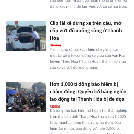
cho biết, đơn vị đã tiếp nhận thông tin trên và
đang xác minh, để làm việc với tài xế nói trên.
Clip tài xế dừng xe trên cầu, mở
cốp vứt đồ xuống sông ở Thanh
Hóa
Trên mạng xã hội xuất hiện clip ghi lại cảnh
một tài xế ô tô con dừng xe giữa cầu Vạn Hà,
huyện Thiệu Hóa (Thanh Hóa), thản nhiên mở
cốp xe và vứt đồ xuống sông.
Hơn 1.000 tỉ đồng bảo hiểm bị
chậm đóng: Quyền lợi hàng nghìn
lao động tại Thanh Hóa bị đe dọa
Dù tổng thu bảo hiểm xã hội, y tế, thất nghiệp
trên địa bàn tỉnh Thanh Hóa trong quý I.2025
tăng mạnh, nhưng tình trạng nợ đọng bảo
hiểm lại ở mức báo động với hơn 1.000 tỉ