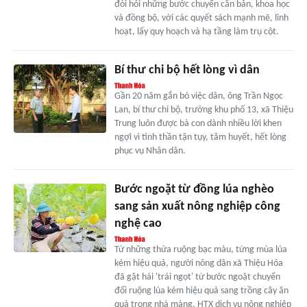
đòi hỏi những bước chuyển căn bản, khoa học
và đồng bộ, với các quyết sách mạnh mẽ, linh
hoạt, lấy quy hoạch và hạ tầng làm trụ cột.
Bí thư chi bộ hết lòng vì dân
Gần 20 năm gắn bó việc dân, ông Trần Ngọc
Lan, bí thư chi bộ, trưởng khu phố 13, xã Thiệu
Trung luôn được bà con dành nhiều lời khen
ngợi vì tinh thần tận tụy, tâm huyết, hết lòng
phục vụ Nhân dân.
Bước ngoặt từ đồng lúa nghèo
sang sản xuất nông nghiệp công
nghệ cao
Từ những thửa ruộng bạc màu, từng mùa lúa
kém hiệu quả, người nông dân xã Thiệu Hóa
đã gặt hái 'trái ngọt' từ bước ngoặt chuyển
đổi ruộng lúa kém hiệu quả sang trồng cây ăn
quả trong nhà màng. HTX dịch vụ nông nghiệp