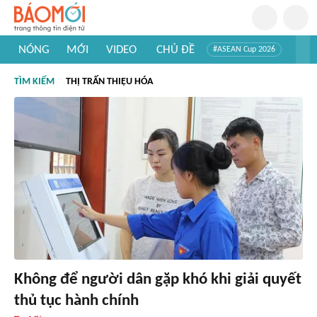
NÓNG
MỚI
VIDEO
CHỦ ĐỀ
#ASEAN Cup 2026
#Trí tuệ nhân tạo
#Mỹ - Iran
#Khám phá Việt Nam
TÌM KIẾM
THỊ TRẤN THIỆU HÓA
#Khám phá thế giới
Không để người dân gặp khó khi giải quyết
thủ tục hành chính