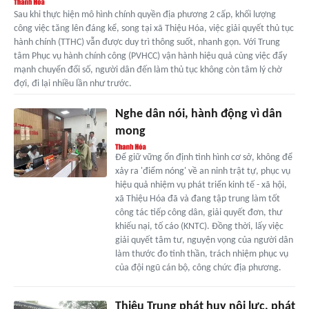
Sau khi thực hiện mô hình chính quyền địa phương 2 cấp, khối lượng
công việc tăng lên đáng kể, song tại xã Thiệu Hóa, việc giải quyết thủ tục
hành chính (TTHC) vẫn được duy trì thông suốt, nhanh gọn. Với Trung
tâm Phục vụ hành chính công (PVHCC) vận hành hiệu quả cùng việc đẩy
mạnh chuyển đổi số, người dân đến làm thủ tục không còn tâm lý chờ
đợi, đi lại nhiều lần như trước.
Nghe dân nói, hành động vì dân
mong
Để giữ vững ổn định tình hình cơ sở, không để
xảy ra 'điểm nóng' về an ninh trật tự, phục vụ
hiệu quả nhiệm vụ phát triển kinh tế - xã hội,
xã Thiệu Hóa đã và đang tập trung làm tốt
công tác tiếp công dân, giải quyết đơn, thư
khiếu nại, tố cáo (KNTC). Đồng thời, lấy việc
giải quyết tâm tư, nguyện vọng của người dân
làm thước đo tinh thần, trách nhiệm phục vụ
của đội ngũ cán bộ, công chức địa phương.
Thiệu Trung phát huy nội lực, phát