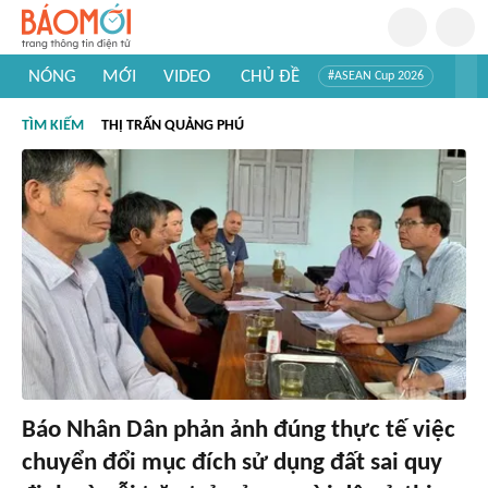
NÓNG
MỚI
VIDEO
CHỦ ĐỀ
#ASEAN Cup 2026
#Trí tuệ nhân tạo
#Mỹ - Iran
#Khám phá Việt Nam
TÌM KIẾM
THỊ TRẤN QUẢNG PHÚ
#Khám phá thế giới
Báo Nhân Dân phản ảnh đúng thực tế việc
chuyển đổi mục đích sử dụng đất sai quy