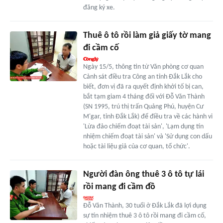
đăng ký xe.
Thuê ô tô rồi làm giả giấy tờ mang
đi cầm cố
Ngày 15/5, thông tin từ Văn phòng cơ quan
Cảnh sát điều tra Công an tỉnh Đắk Lắk cho
biết, đơn vị đã ra quyết định khởi tố bị can,
bắt tạm giam 4 tháng đối với Đỗ Văn Thành
(SN 1995, trú thị trấn Quảng Phú, huyện Cư
M'gar, tỉnh Đắk Lắk) để điều tra về các hành vi
'Lừa đảo chiếm đoạt tài sản', 'Lạm dụng tín
nhiệm chiếm đoạt tài sản' và 'Sử dụng con dấu
hoặc tài liệu giả của cơ quan, tổ chức'.
Người đàn ông thuê 3 ô tô tự lái
rồi mang đi cầm đồ
Đỗ Văn Thành, 30 tuổi ở Đắk Lắk đã lợi dụng
sự tín nhiệm thuê 3 ô tô rồi mang đi cầm cố,