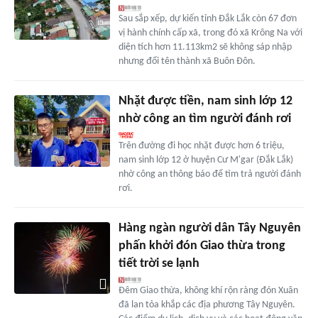
Sau sắp xếp, dự kiến tỉnh Đắk Lắk còn 67 đơn
vị hành chính cấp xã, trong đó xã Krông Na với
diện tích hơn 11.113km2 sẽ không sáp nhập
nhưng đổi tên thành xã Buôn Đôn.
Nhặt được tiền, nam sinh lớp 12
nhờ công an tìm người đánh rơi
Trên đường đi học nhặt được hơn 6 triệu,
nam sinh lớp 12 ở huyện Cư M'gar (Đắk Lắk)
nhờ công an thông báo để tìm trả người đánh
rơi.
Hàng ngàn người dân Tây Nguyên
phấn khởi đón Giao thừa trong
tiết trời se lạnh
Đêm Giao thừa, không khí rộn ràng đón Xuân
đã lan tỏa khắp các địa phương Tây Nguyên.