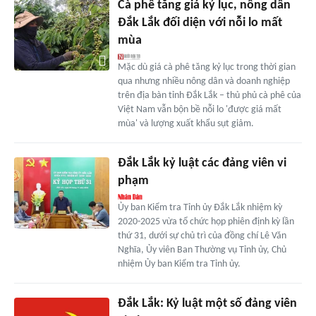
Cà phê tăng giá kỷ lục, nông dân
Đắk Lắk đối diện với nỗi lo mất
mùa
Mặc dù giá cà phê tăng kỷ lục trong thời gian
qua nhưng nhiều nông dân và doanh nghiệp
trên địa bàn tỉnh Đắk Lắk – thủ phủ cà phê của
Việt Nam vẫn bộn bề nỗi lo 'được giá mất
mùa' và lượng xuất khẩu sụt giảm.
Đắk Lắk kỷ luật các đảng viên vi
phạm
Ủy ban Kiểm tra Tỉnh ủy Đắk Lắk nhiệm kỳ
2020-2025 vừa tổ chức họp phiên định kỳ lần
thứ 31, dưới sự chủ trì của đồng chí Lê Văn
Nghĩa, Ủy viên Ban Thường vụ Tỉnh ủy, Chủ
nhiệm Ủy ban Kiểm tra Tỉnh ủy.
Đắk Lắk: Kỷ luật một số đảng viên