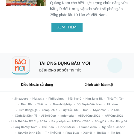
Quảng Nam cho biết, lực lượng chức năng vừa
bắt giữ đối tượng vận chuyển trái phép gần
25kg pháo lậu từ Lào về Việt Nam.
XEM THÊM
TẢI ỨNG DỤNG BÁO MỚI
ĐỂ KHÔNG BỎ SÓT TIN TỨC
Điều khoản sử dụng
Chính sách bảo mật
Singapore
Malaysia
Philippines
Mũi Nghê
Kim Sang-Sik
Triệu Thị Tâm
Đình Bắc
Thái Lan
Doanh Nghiệp
Đội Tuyển Việt Nam
Ukraine
Liên Bang Nga
Campuchia
Luật Dầu Khí
Iran
Myanmar
Tô Lâm
Cảnh Sát Kinh Tế
ASEAN Cup
Indonesia
ASEAN Cup 2026
AFF Cup 2026
Lịch Thi Đấu AFF Cup 2026
Bảng Xếp Hạng AFF Cup 2026
Bóng Đá
Báo Bóng Đá
Bóng Đá Việt Nam
Thể Thao
Lionel Messi
Lamine Yamal
Nguyễn Xuân Son
Nguyễn Đình Bắc
Tin Thế Giới
Pháp Luật
Xã Hội
Tin Bão
Tin Tức