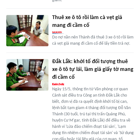
giam.
Thuê xe ô tô rồi làm cà vẹt giả
mang đi cầm cố
Do nợ nần nên Thành đã thuê 3 xe ô tô rồi làm
cà vẹt giả mang đi cầm cố để lấy tiền trả nợ.
Đắk Lắk: khởi tố đối tượng thuê
xe ô tô tự lái, làm giả giấy tờ mang
đi cầm cố
Ngày 15/5, thông tin từ Văn phòng cơ quan
Cảnh sát điều tra Công an tỉnh Đắk Lắk cho
biết, đơn vị đã ra quyết định khởi tố bị can,
lệnh bắt tạm giam 4 tháng đối tượng Đỗ Văn
Thành (30 tuổi, trú tại thị trấn Quảng Phú,
huyện Cư M'gar, tỉnh Đắk Lắk) để điều tra về
hành vi 'Lừa đảo chiếm đoạt tài sản', 'Lạm
dụng tín nhiệm chiếm đoạt tài sản' và 'Sử dụng
con dấu hoặc tài liệu giả của cơ quan, tổ