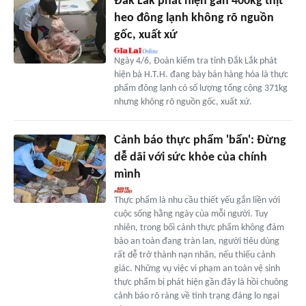
Đắk Lắk phát hiện gần 400kg thịt
heo đông lạnh không rõ nguồn
gốc, xuất xứ
Ngày 4/6, Đoàn kiểm tra tỉnh Đắk Lắk phát
hiện bà H.T.H. đang bày bán hàng hóa là thực
phẩm đông lạnh có số lượng tổng cộng 371kg
nhưng không rõ nguồn gốc, xuất xứ.
Cảnh báo thực phẩm 'bẩn': Đừng
dễ dãi với sức khỏe của chính
mình
Thực phẩm là nhu cầu thiết yếu gắn liền với
cuộc sống hằng ngày của mỗi người. Tuy
nhiên, trong bối cảnh thực phẩm không đảm
bảo an toàn đang tràn lan, người tiêu dùng
rất dễ trở thành nạn nhân, nếu thiếu cảnh
giác. Những vụ việc vi phạm an toàn vệ sinh
thực phẩm bị phát hiện gần đây là hồi chuông
cảnh báo rõ ràng về tình trạng đáng lo ngại