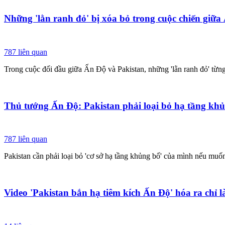
Những 'lằn ranh đỏ' bị xóa bỏ trong cuộc chiến giữa
787
liên quan
Trong cuộc đối đầu giữa Ấn Độ và Pakistan, những 'lằn ranh đỏ' từng 
Thủ tướng Ấn Độ: Pakistan phải loại bỏ hạ tầng kh
787
liên quan
Pakistan cần phải loại bỏ 'cơ sở hạ tầng khủng bố' của mình nếu muố
Video 'Pakistan bắn hạ tiêm kích Ấn Độ' hóa ra chỉ 