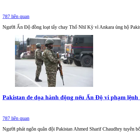
787
liên quan
Người Ấn Độ đồng loạt tẩy chay Thổ Nhĩ Kỳ vì Ankara ủng hộ Pakist
Pakistan đe dọa hành động nếu Ấn Độ vi phạm lệnh
787
liên quan
Người phát ngôn quân đội Pakistan Ahmed Sharif Chaudhry tuyên bố