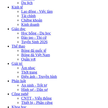
Du lịch
Kinh tế
Lao động - Việc làm
Tài chính
Chứng khoán
Kinh doanh
Giáo dục
Học bổng - Du học
Đào tạo - Thi cử
Tuyển Sinh 2026
Thể thao
Bóng đá quốc tế
Bóng đá Việt Nam
Quần vợt
Giải trí
Âm nhạc
Thời trang
Điện ảnh - Truyền hình
Pháp luật
An ninh - Trật tự
Hình sự - Dân sự
Công nghệ
CNTT - Viễn thông
Thiết bị - Phần cứng
Khoa học