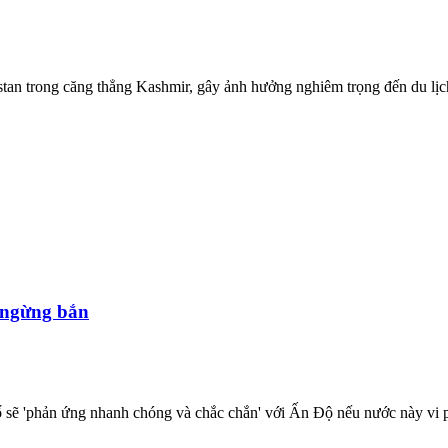
an trong căng thẳng Kashmir, gây ảnh hưởng nghiêm trọng đến du lịch
 ngừng bắn
 sẽ 'phản ứng nhanh chóng và chắc chắn' với Ấn Độ nếu nước này vi