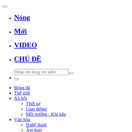
Nóng
Mới
VIDEO
CHỦ ĐỀ
Bóng đá
Thế giới
Xã hội
Thời sự
Giao thông
Môi trường - Khí hậu
Văn hóa
Nghệ thuật
Ẩm thực