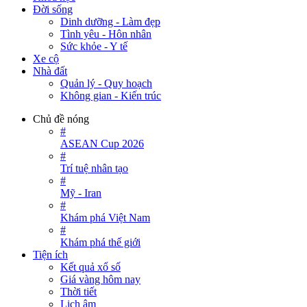
Đời sống
Dinh dưỡng - Làm đẹp
Tình yêu - Hôn nhân
Sức khỏe - Y tế
Xe cộ
Nhà đất
Quản lý - Quy hoạch
Không gian - Kiến trúc
Chủ đề nóng
#
ASEAN Cup 2026
#
Trí tuệ nhân tạo
#
Mỹ - Iran
#
Khám phá Việt Nam
#
Khám phá thế giới
Tiện ích
Kết quả xổ số
Giá vàng hôm nay
Thời tiết
Lịch âm