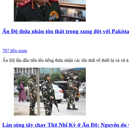
Ấn Độ thừa nhận tổn thất trong xung đột với Pakist
787
liên quan
Ấn Độ lần đầu tiên lên tiếng thừa nhận các tổn thất về thiết bị và vũ
Làn sóng tẩy chay Thổ Nhĩ Kỳ ở Ấn Độ: Nguyên do 