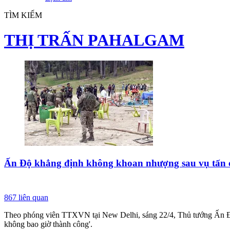
TÌM KIẾM
THỊ TRẤN PAHALGAM
Ấn Độ khẳng định không khoan nhượng sau vụ tấn
867
liên quan
Theo phóng viên TTXVN tại New Delhi, sáng 22/4, Thủ tướng Ấn Độ
không bao giờ thành công'.