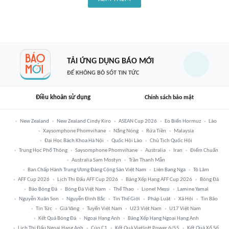
TẢI ỨNG DỤNG BÁO MỚI
ĐỂ KHÔNG BỎ SÓT TIN TỨC
Điều khoản sử dụng
Chính sách bảo mật
New Zealand
New Zealand Cindy Kiro
ASEAN Cup 2026
Eo Biển Hormuz
Lào
Xaysomphone Phomvihane
Nắng Nóng
Rửa Tiền
Malaysia
Đại Học Bách Khoa Hà Nội
Quốc Hội Lào
Chủ Tịch Quốc Hội
Trung Học Phổ Thông
Saysomphone Phomvihane
Australia
Iran
Điểm Chuẩn
Australia Sam Mostyn
Trần Thanh Mẫn
Ban Chấp Hành Trung Ương Đảng Cộng Sản Việt Nam
Liên Bang Nga
Tô Lâm
AFF Cup 2026
Lịch Thi Đấu AFF Cup 2026
Bảng Xếp Hạng AFF Cup 2026
Bóng Đá
Báo Bóng Đá
Bóng Đá Việt Nam
Thể Thao
Lionel Messi
Lamine Yamal
Nguyễn Xuân Son
Nguyễn Đình Bắc
Tin Thế Giới
Pháp Luật
Xã Hội
Tin Bão
Tin Tức
Giá Vàng
Tuyển Việt Nam
U23 Việt Nam
U17 Việt Nam
Kết Quả Bóng Đá
Ngoại Hạng Anh
Bảng Xếp Hạng Ngoại Hạng Anh
Lịch Thi Đấu Ngoại Hạng Anh
Cúp C1
Kết Quả Vietlott Power 6/55
Kết Quả Xổ Số