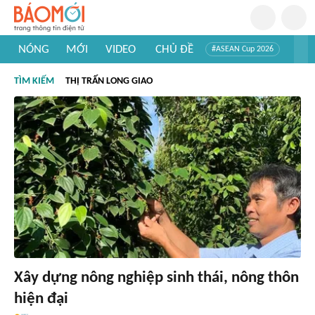
NÓNG
MỚI
VIDEO
CHỦ ĐỀ
#ASEAN Cup 2026
#Trí tuệ nhân tạo
#Mỹ - Iran
#Khám phá Việt Nam
TÌM KIẾM
THỊ TRẤN LONG GIAO
#Khám phá thế giới
Xây dựng nông nghiệp sinh thái, nông thôn
hiện đại