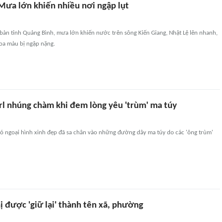
Mưa lớn khiến nhiều nơi ngập lụt
 bàn tỉnh Quảng Bình, mưa lớn khiến nước trên sông Kiến Giang, Nhật Lệ lên nhanh,
hoa màu bị ngập nặng.
rl nhúng chàm khi đem lòng yêu 'trùm' ma túy
 có ngoại hình xinh đẹp đã sa chân vào những đường dây ma túy do các 'ông trùm'
ị được 'giữ lại' thành tên xã, phường