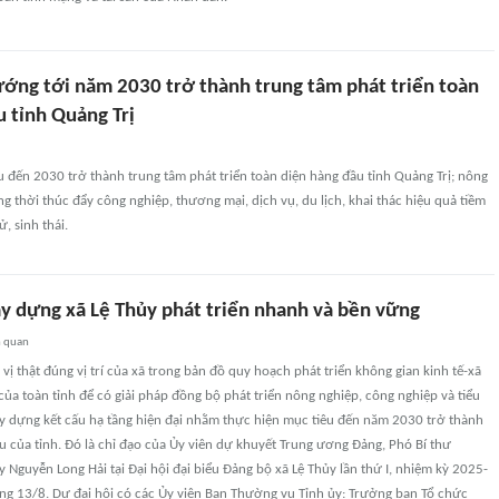
ướng tới năm 2030 trở thành trung tâm phát triển toàn
 tỉnh Quảng Trị
 đến 2030 trở thành trung tâm phát triển toàn diện hàng đầu tỉnh Quảng Trị; nông
ng thời thúc đẩy công nghiệp, thương mại, dịch vụ, du lịch, khai thác hiệu quả tiềm
ử, sinh thái.
y dựng xã Lệ Thủy phát triển nhanh và bền vững
n quan
 vị thật đúng vị trí của xã trong bản đồ quy hoạch phát triển không gian kinh tế-xã
của toàn tỉnh để có giải pháp đồng bộ phát triển nông nghiệp, công nghiệp và tiểu
ây dựng kết cấu hạ tầng hiện đại nhằm thực hiện mục tiêu đến năm 2030 trở thành
ầu của tỉnh. Đó là chỉ đạo của Ủy viên dự khuyết Trung ương Đảng, Phó Bí thư
 Nguyễn Long Hải tại Đại hội đại biểu Đảng bộ xã Lệ Thủy lần thứ I, nhiệm kỳ 2025-
ng 13/8. Dự đại hội có các Ủy viên Ban Thường vụ Tỉnh ủy: Trưởng ban Tổ chức