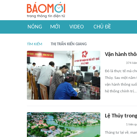
NÓNG
MỚI
VIDEO
CHỦ ĐỀ
TÌM KIẾM
THỊ TRẤN KIẾN GIANG
Vận hành thô
374
liê
Đó là thực tế mà ch
Thủy. Sau một năm 
vận hành thông suốt
hệ thống chính trị...
Lệ Thủy tron
1
liên q
Tháng tư lại về, ma