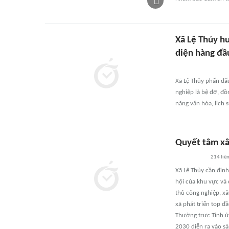
Xã Lệ Thủy h
diện hàng đầu
Xã Lệ Thủy phấn đấu
nghiệp là bệ đỡ, đồ
năng văn hóa, lịch s
Quyết tâm xâ
214
liê
Xã Lệ Thủy cần định
hội của khu vực và 
thủ công nghiệp, x
xã phát triển top đ
Thường trực Tỉnh ủy
2030 diễn ra vào sá