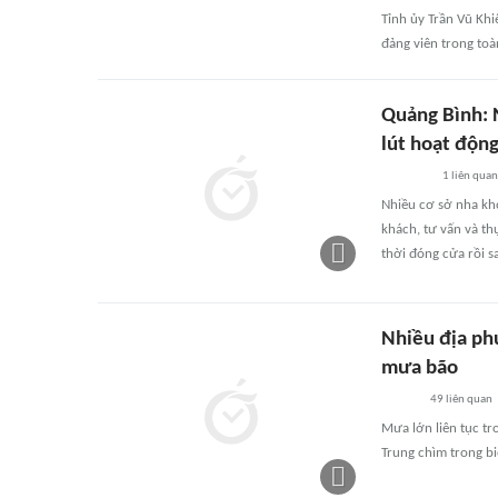
Tỉnh ủy Trần Vũ Kh
đảng viên trong toà
Quảng Bình: 
lút hoạt động
1
liên quan
Nhiều cơ sở nha k
khách, tư vấn và thự
thời đóng cửa rồi s
Nhiều địa ph
mưa bão
49
liên quan
Mưa lớn liên tục t
Trung chìm trong bi