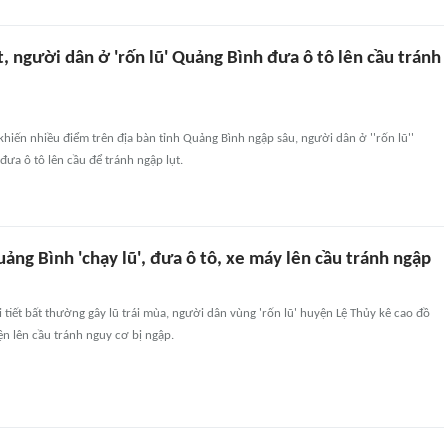
 người dân ở 'rốn lũ' Quảng Bình đưa ô tô lên cầu tránh
khiến nhiều điểm trên địa bàn tỉnh Quảng Bình ngập sâu, người dân ở ''rốn lũ''
đưa ô tô lên cầu để tránh ngập lụt.
ng Bình 'chạy lũ', đưa ô tô, xe máy lên cầu tránh ngập
i tiết bất thường gây lũ trái mùa, người dân vùng 'rốn lũ' huyện Lệ Thủy kê cao đồ
n lên cầu tránh nguy cơ bị ngập.