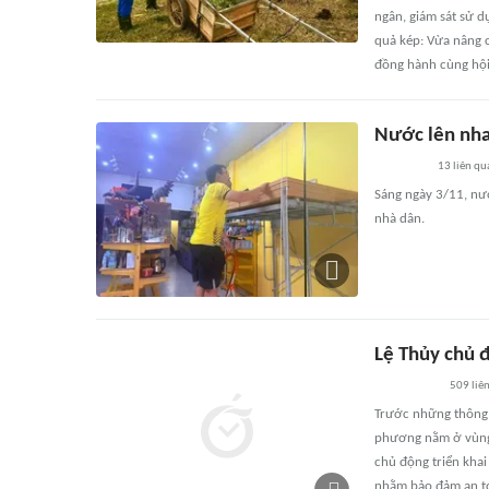
ngân, giám sát sử d
quả kép: Vừa nâng c
đồng hành cùng hội 
Nước lên nha
13
liên qu
Sáng ngày 3/11, nướ
nhà dân.
Lệ Thủy chủ 
509
liê
Trước những thông t
phương nằm ở vùng 
chủ động triển khai
nhằm bảo đảm an to