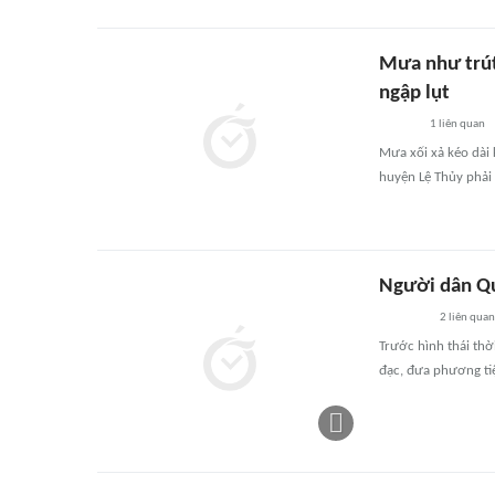
Mưa như trút,
ngập lụt
1
liên quan
Mưa xối xả kéo dài 
huyện Lệ Thủy phải 
Người dân Quả
2
liên quan
Trước hình thái thờ
đạc, đưa phương tiệ