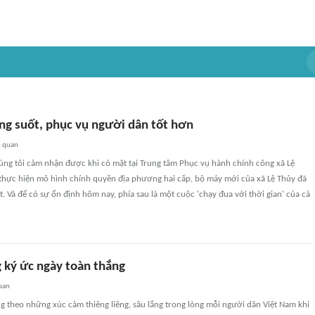
ng suốt, phục vụ người dân tốt hơn
n quan
úng tôi cảm nhận được khi có mặt tại Trung tâm Phục vụ hành chính công xã Lệ
thực hiện mô hình chính quyền địa phương hai cấp, bộ máy mới của xã Lệ Thủy đã
. Và để có sự ổn định hôm nay, phía sau là một cuộc 'chạy đua với thời gian' của cả
g ký ức ngày toàn thắng
uan
ng theo những xúc cảm thiêng liêng, sâu lắng trong lòng mỗi người dân Việt Nam khi