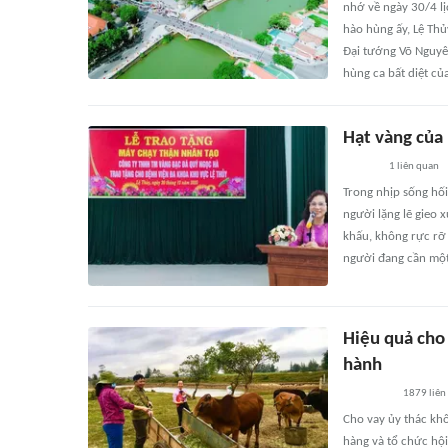
nhớ về ngày 30/4 l
hào hùng ấy, Lệ Thủ
Đại tướng Võ Nguyê
hùng ca bất diệt củ
Hạt vàng của 
1
liên quan
Trong nhịp sống hối 
người lặng lẽ gieo 
khấu, không rực rỡ 
người đang cần một 
Hiệu quả cho 
hành
1879
liên
Cho vay ủy thác khô
hàng và tổ chức hội