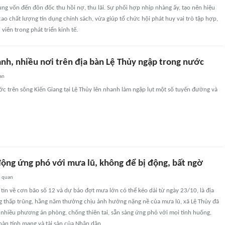
ụng vốn đến đôn đốc thu hồi nợ, thu lãi. Sự phối hợp nhịp nhàng ấy, tạo nên hiệu
ao chất lượng tín dụng chính sách, vừa giúp tổ chức hội phát huy vai trò tập hợp,
viên trong phát triển kinh tế.
nh, nhiều nơi trên địa bàn Lệ Thủy ngập trong nước
an
c trên sông Kiến Giang tại Lệ Thủy lên nhanh làm ngập lụt một số tuyến đường và
động ứng phó với mưa lũ, không để bị động, bất ngờ
n quan
in về cơn bão số 12 và dự báo đợt mưa lớn có thể kéo dài từ ngày 23/10, là địa
thấp trũng, hằng năm thường chịu ảnh hưởng nặng nề của mưa lũ, xã Lệ Thủy đã
 nhiều phương án phòng, chống thiên tai, sẵn sàng ứng phó với mọi tình huống,
àn tính mạng và tài sản của Nhân dân.