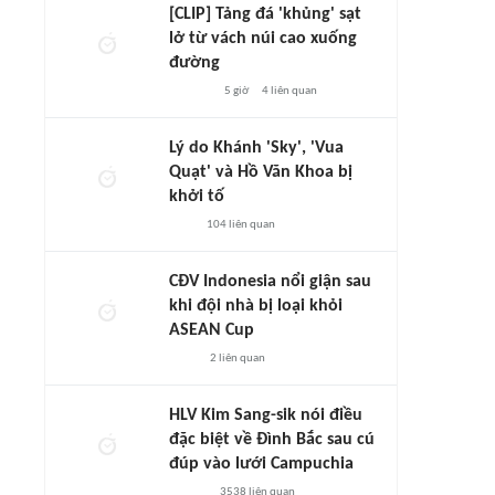
[CLIP] Tảng đá 'khủng' sạt
lở từ vách núi cao xuống
đường
5 giờ
4
liên quan
Lý do Khánh 'Sky', 'Vua
Quạt' và Hồ Văn Khoa bị
khởi tố
104
liên quan
CĐV Indonesia nổi giận sau
khi đội nhà bị loại khỏi
ASEAN Cup
2
liên quan
HLV Kim Sang-sik nói điều
đặc biệt về Đình Bắc sau cú
đúp vào lưới Campuchia
3538
liên quan