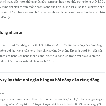
ịch sử-ngày đất nước thống nhất, Bắc-Nam sum họp một nhà. Trong dòng chảy ký ức
y-vùng đất giàu truyền thống cách mạng của tỉnh Quảng Trị, cũng là quê hương của
n Giáp-được nhắc đến với những dấu ấn không thể phai mờ, góp phần làm nên bản
a dân tộc.
lòng nhân ái
hả của thời đại, khi giá trị vật chất nhiều khi được đặt lên bàn cân, vẫn có những
xuống đời 'hạt vàng' của lòng nhân ái. Hạt vàng ấy không lấp lánh dưới ánh đèn sân
trên các bảng xếp hạng thành công, nhưng lại sáng lên trong trái tim của những
điểm tựa, một niềm tin để tiếp tục bước đi.
vay ủy thác: Khi ngân hàng và hội nông dân cùng đồng
 quan
ng chỉ đơn thuần là hình thức chuyển tải vốn, mà là sự kết hợp chặt chẽ giữa ngân
 trong toàn bộ quy trình, từ tuyên truyền chính sách, bình xét đối tượng vay, giải