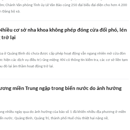
iêm; Chánh Văn phòng Tỉnh ủy Lê Văn Bảo cùng 250 đại biểu đại diện cho hơn 4.200
n Đảng bộ xã.
Nhiều cơ sở nha khoa không phép đóng cửa đối phó, lén
 trở lại
hoa ở Quảng Bình dù chưa được cấp phép hoạt động vẫn ngang nhiên mở cửa đón
c hiện các dịch vụ điều trị răng miệng. Khi có thông tin kiểm tra, các cơ sở liền tạm
au đó lại âm thầm hoạt động trở lại.
ương miền Trung ngập trong biển nước do ảnh hưởng
rong nhiều ngày qua do ảnh hưởng của bão số 1 đã khiến nhiều địa phương ở miền
ển nước. Quảng Bình, Quảng Trị, thành phố Huế chịu thiệt hại nặng nề,