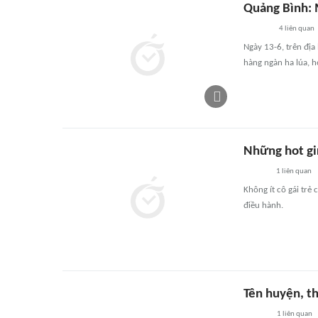
Quảng Bình: 
4
liên quan
Ngày 13-6, trên địa
hàng ngàn ha lúa, 
Những hot gi
1
liên quan
Không ít cô gái trẻ
điều hành.
Tên huyện, th
1
liên quan