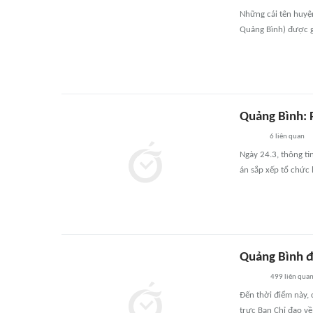
Những cái tên huyện
Quảng Bình) được gi
Quảng Bình: 
6
liên quan
Ngày 24.3, thông t
án sắp xếp tổ chức 
Quảng Bình đ
499
liên qua
Đến thời điểm này,
trực Ban Chỉ đạo về