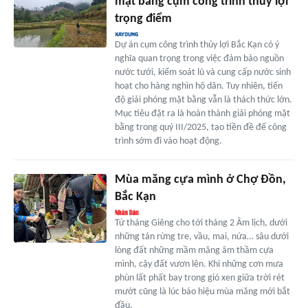
mặt bằng cụm công trình thủy lợi
trọng điểm
Dự án cụm công trình thủy lợi Bắc Kạn có ý
nghĩa quan trọng trong việc đảm bảo nguồn
nước tưới, kiểm soát lũ và cung cấp nước sinh
hoạt cho hàng nghìn hộ dân. Tuy nhiên, tiến
độ giải phóng mặt bằng vẫn là thách thức lớn.
Mục tiêu đặt ra là hoàn thành giải phóng mặt
bằng trong quý III/2025, tạo tiền đề để công
trình sớm đi vào hoạt động.
Mùa măng cựa mình ở Chợ Đồn,
Bắc Kạn
Từ tháng Giêng cho tới tháng 2 Âm lịch, dưới
những tán rừng tre, vầu, mai, nứa… sâu dưới
lòng đất những mầm măng âm thầm cựa
mình, cậy đất vươn lên. Khi những cơn mưa
phùn lất phất bay trong gió xen giữa trời rét
mướt cũng là lúc báo hiệu mùa măng mới bắt
đầu.