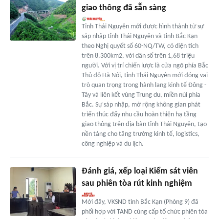
giao thông đã sẵn sàng
Tỉnh Thái Nguyên mới được hình thành từ sự
sáp nhập tỉnh Thái Nguyên và tỉnh Bắc Kạn
theo Nghị quyết số 60-NQ/TW, có diện tích
trên 8.300km2, với dân số trên 1,68 triệu
người. Với vị trí chiến lược là cửa ngõ phía Bắc
Thủ đô Hà Nội, tỉnh Thái Nguyên mới đóng vai
trò quan trọng trong hành lang kinh tế Đông -
Tây và liên kết vùng Trung du, miền núi phía
Bắc. Sự sáp nhập, mở rộng không gian phát
triển thúc đẩy nhu cầu hoàn thiện hạ tầng
giao thông trên địa bàn tỉnh Thái Nguyên, tạo
nền tảng cho tăng trưởng kinh tế, logistics,
công nghiệp và du lịch.
Đánh giá, xếp loại Kiểm sát viên
sau phiên tòa rút kinh nghiệm
Mới đây, VKSND tỉnh Bắc Kạn (Phòng 9) đã
phối hợp với TAND cùng cấp tổ chức phiên tòa