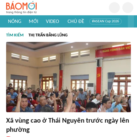
NÓNG
MỚI
VIDEO
CHỦ ĐỀ
#ASEAN Cup 2026
#Trí tuệ nhân tạo
#Mỹ - Iran
#Khám phá Việt Nam
TÌM KIẾM
THỊ TRẤN BẰNG LŨNG
#Khám phá thế giới
Xã vùng cao ở Thái Nguyên trước ngày lên
phường