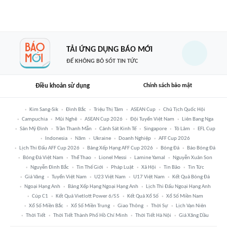
TẢI ỨNG DỤNG BÁO MỚI
ĐỂ KHÔNG BỎ SÓT TIN TỨC
Điều khoản sử dụng
Chính sách bảo mật
Kim Sang-Sik
Đình Bắc
Triệu Thị Tâm
ASEAN Cup
Chủ Tịch Quốc Hội
Campuchia
Mũi Nghê
ASEAN Cup 2026
Đội Tuyển Việt Nam
Liên Bang Nga
Sân Mỹ Đình
Trần Thanh Mẫn
Cảnh Sát Kinh Tế
Singapore
Tô Lâm
EFL Cup
Indonesia
Năm
Ukraine
Doanh Nghiệp
AFF Cup 2026
Lịch Thi Đấu AFF Cup 2026
Bảng Xếp Hạng AFF Cup 2026
Bóng Đá
Báo Bóng Đá
Bóng Đá Việt Nam
Thể Thao
Lionel Messi
Lamine Yamal
Nguyễn Xuân Son
Nguyễn Đình Bắc
Tin Thế Giới
Pháp Luật
Xã Hội
Tin Bão
Tin Tức
Giá Vàng
Tuyển Việt Nam
U23 Việt Nam
U17 Việt Nam
Kết Quả Bóng Đá
Ngoại Hạng Anh
Bảng Xếp Hạng Ngoại Hạng Anh
Lịch Thi Đấu Ngoại Hạng Anh
Cúp C1
Kết Quả Vietlott Power 6/55
Kết Quả Xổ Số
Xổ Số Miền Nam
Xổ Số Miền Bắc
Xổ Số Miền Trung
Giao Thông
Thời Sự
Lịch Vạn Niên
Thời Tiết
Thời Tiết Thành Phố Hồ Chí Minh
Thời Tiết Hà Nội
Giá Xăng Dầu