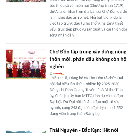
tộc thiểu số và miền núi (Chương trình 1719)
được triển khai trên địa bàn xã Chợ Đồn đã để
lại những dấu ấn rõ nét. Nổi bật trong đó là
việc tập trung đầu tư hệ thống hạ tầng thiết
yếu, trực tiếp phục vụ sản xuất và cải thiện đời
sống nhân dân.
Chợ Đồn tập trung xây dựng nông
thôn mới, phấn đấu không còn hộ
nghèo
Chiều 11-8, Đảng bộ xã Chợ Đồn tổ chức Đại
hội đại biểu lần thứ I, nhiệm kỳ 2025-2030.
Đồng chí Đinh Quang Tuyên, Phó Bí thư Tỉnh
ủy, Chủ tịch Ủy ban MTTQ tỉnh dự và chỉ đạo
Đại hội. Dự Đại hội có lãnh đạo một số sở,
ngành, cùng 243 đại biểu đại diện cho 1.552
đảng viên trong toàn Đảng bộ.
Thái Nguyên - Bắc Kạn: Kết nối