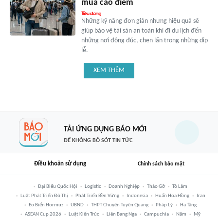
mùa cao điểm
Những kỹ năng đơn giản nhưng hiệu quả sẽ
giúp bảo vệ tài sản an toàn khi đi du lịch đến
những nơi đông đúc, chen lấn trong những dịp
lễ.
XEM THÊM
TẢI ỨNG DỤNG BÁO MỚI
ĐỂ KHÔNG BỎ SÓT TIN TỨC
Điều khoản sử dụng
Chính sách bảo mật
Đại Biểu Quốc Hội
Logistic
Doanh Nghiệp
Tháo Gỡ
Tô Lâm
Luật Phát Triển Đô Thị
Phát Triển Bền Vững
Indonesia
Huấn Hoa Hồng
Iran
Eo Biển Hormuz
UBND
THPT Chuyên Tuyên Quang
Pháp Lý
Hạ Tầng
ASEAN Cup 2026
Luật Kiến Trúc
Liên Bang Nga
Campuchia
Năm
Mỹ