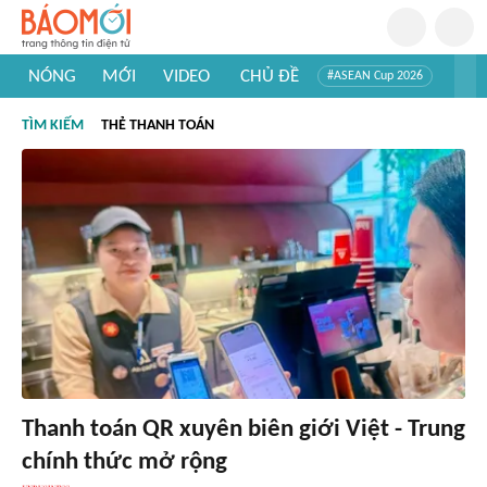
NÓNG
MỚI
VIDEO
CHỦ ĐỀ
#ASEAN Cup 2026
#Trí tuệ nhân tạo
#Mỹ - Iran
#Khám phá Việt Nam
TÌM KIẾM
THẺ THANH TOÁN
#Khám phá thế giới
Thanh toán QR xuyên biên giới Việt - Trung
chính thức mở rộng