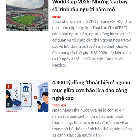
World Cup 2026: Những 'cái bẫy
số' rình rập người hâm mộ
Theo phóng viên TTXVN tại Bangkok, Đội Ứng
phó khẩn cấp máy tính Thái Lan (ThaiCERT)
cảnh báo người dân, người dùng internet, các
cơ quan và tổ chức cần thận trọng hơn trước
các vụ lừa đảo trực tuyến mạo danh Giải vô
địch bóng đá thế giới FIFA 2026, dự kiến diễn
ra từ ngày 11/6 - 19/7 tại Mỹ, Canada và
Mexico.
4.400 tỷ đồng 'thoát hiểm' ngoạn
mục giữa cơn bão lừa đảo công
nghệ cao
Ngân hàng Nhà nước vừa hé lộ con số 4,4
nghìn tỷ đồng suýt bị lừa đảo chiếm đoạt
thành công. Khối tài sản này được bảo vệ an
toàn nhờ hệ thống cảnh báo thông minh cùng
sự cảnh giác của người dân.