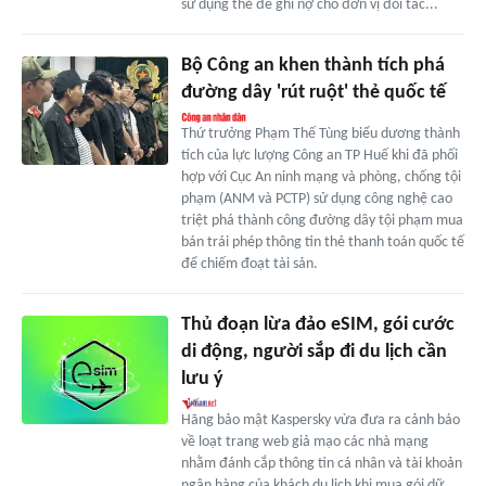
sử dụng thẻ để ghi nợ cho đơn vị đối tác...
Bộ Công an khen thành tích phá
đường dây 'rút ruột' thẻ quốc tế
Thứ trưởng Phạm Thế Tùng biểu dương thành
tích của lực lượng Công an TP Huế khi đã phối
hợp với Cục An ninh mạng và phòng, chống tội
phạm (ANM và PCTP) sử dụng công nghệ cao
triệt phá thành công đường dây tội phạm mua
bán trái phép thông tin thẻ thanh toán quốc tế
để chiếm đoạt tài sản.
Thủ đoạn lừa đảo eSIM, gói cước
di động, người sắp đi du lịch cần
lưu ý
Hãng bảo mật Kaspersky vừa đưa ra cảnh báo
về loạt trang web giả mạo các nhà mạng
nhằm đánh cắp thông tin cá nhân và tài khoản
ngân hàng của khách du lịch khi mua gói dữ