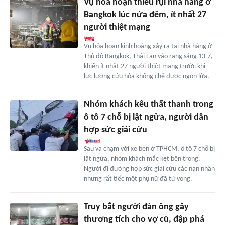
Vụ hỏa hoạn thiêu rụi nhà hàng ở
Bangkok lúc nửa đêm, ít nhất 27
người thiệt mạng
Vụ hỏa hoạn kinh hoàng xảy ra tại nhà hàng ở
Thủ đô Bangkok, Thái Lan vào rạng sáng 13-7,
khiến ít nhất 27 người thiệt mạng trước khi
lực lượng cứu hỏa khống chế được ngọn lửa.
Nhóm khách kêu thất thanh trong
ô tô 7 chỗ bị lật ngửa, người dân
hợp sức giải cứu
Sau va chạm với xe ben ở TPHCM, ô tô 7 chỗ bị
lật ngửa, nhóm khách mắc kẹt bên trong.
Người đi đường hợp sức giải cứu các nạn nhân
nhưng rất tiếc một phụ nữ đã tử vong.
Truy bắt người đàn ông gây
thương tích cho vợ cũ, đập phá