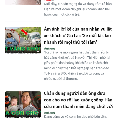
Mới đây, cư dân mạng đã và đang rôm rả bàn
luận về một đoạn clip ghi lại khoảnh khắc hài
hước của một cô gái trẻ.
Ám ảnh lời kể của nạn nhân vụ lật
xe khách ở Gia Lai: 'Xe mất lái, lao
nhanh rồi mọi thứ tối sầm'
'Tôi chỉ nghe mọi người hét thất thanh rồi bị
hất văng khỏi xe', bà Nguyễn Thị Hiền nhớ lại
giây phút kinh hoàng khi chiếc xe khách chở
mình đi chạy thận bất ngờ gặp nạn trên đèo
Tô Na sáng 8/5, khiến 3 người tử vong và
nhiều người bị thương.
Chân dung người đàn ông đưa
con cho vợ rồi lao xuống sông Hàn
cứu nam thanh niên đang chới với
Đang cùng vợ và con nhỏ dạo phố bên sông