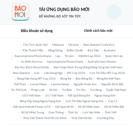
TẢI ỨNG DỤNG BÁO MỚI
ĐỂ KHÔNG BỎ SÓT TIN TỨC
Điều khoản sử dụng
Chính sách bảo mật
Chủ Tịch Quốc Hội
Malaysia
Ukraine
New Zealand Cindy Kiro
Trần Thanh Mẫn
Nắng Nóng
Điểm Chuẩn
Rửa Tiền
Australia
Xaysomphone Phomvihane
Lào
Tô Lâm
ASEAN Cup 2026
Quốc Hội Lào
Eo Biển Hormuz
Saysomphone Phomvihane
Australia Sam Mostyn
Đại Học Bách Khoa Hà Nội
Ban Chấp Hành Trung Ương Đảng Cộng Sản Việt Nam
New Zealand
Iran
Liên Bang Nga
AFF Cup 2026
Lịch Thi Đấu AFF Cup 2026
Bảng Xếp Hạng AFF Cup 2026
Bóng Đá
Báo Bóng Đá
Bóng Đá Việt Nam
Thể Thao
Lionel Messi
Lamine Yamal
Nguyễn Xuân Son
Nguyễn Đình Bắc
Tin Thế Giới
Pháp Luật
Xã Hội
Tin Bão
Tin Tức
Giá Vàng
Tuyển Việt Nam
U23 Việt Nam
U17 Việt Nam
Kết Quả Bóng Đá
Ngoại Hạng Anh
Bảng Xếp Hạng Ngoại Hạng Anh
Lịch Thi Đấu Ngoại Hạng Anh
Cúp C1
Kết Quả Vietlott Power 6/55
Kết Quả Xổ Số
Xổ Số Miền Nam
Xổ Số Miền Bắc
Xổ Số Miền Trung
Giao Thông
Thời Sự
Lịch Vạn Niên
Thời Tiết
Thời Tiết Thành Phố Hồ Chí Minh
Thời Tiết Hà Nội
Giá Xăng Dầu