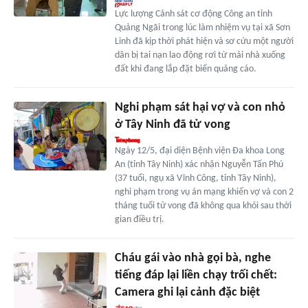
Lực lượng Cảnh sát cơ động Công an tỉnh
Quảng Ngãi trong lúc làm nhiệm vụ tại xã Sơn
Linh đã kịp thời phát hiện và sơ cứu một người
dân bị tai nạn lao động rơi từ mái nhà xuống
đất khi đang lắp đặt biển quảng cáo.
Nghi phạm sát hại vợ và con nhỏ
ở Tây Ninh đã tử vong
Ngày 12/5, đại diện Bệnh viện Đa khoa Long
An (tỉnh Tây Ninh) xác nhận Nguyễn Tấn Phú
(37 tuổi, ngụ xã Vĩnh Công, tỉnh Tây Ninh),
nghi phạm trong vụ án mạng khiến vợ và con 2
tháng tuổi tử vong đã không qua khỏi sau thời
gian điều trị.
Cháu gái vào nhà gọi bà, nghe
tiếng đáp lại liền chạy trối chết:
Camera ghi lại cảnh đặc biệt