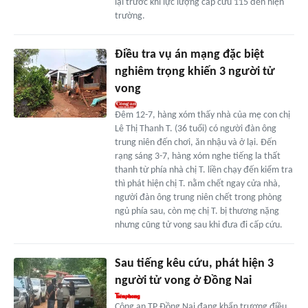
lại trước khi lực lượng cấp cứu 115 đến hiện
trường.
Điều tra vụ án mạng đặc biệt
nghiêm trọng khiến 3 người tử
vong
Đêm 12-7, hàng xóm thấy nhà của mẹ con chị
Lê Thị Thanh T. (36 tuổi) có người đàn ông
trung niên đến chơi, ăn nhậu và ở lại. Đến
rạng sáng 3-7, hàng xóm nghe tiếng la thất
thanh từ phía nhà chị T. liền chạy đến kiểm tra
thì phát hiện chị T. nằm chết ngay cửa nhà,
người đàn ông trung niên chết trong phòng
ngủ phía sau, còn mẹ chị T. bị thương nặng
nhưng cũng tử vong sau khi đưa đi cấp cứu.
Sau tiếng kêu cứu, phát hiện 3
người tử vong ở Đồng Nai
Công an TP Đồng Nai đang khẩn trương điều