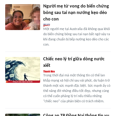
Người mẹ tử vong do biến chứng
bỏng sau tai nạn nướng kẹo dẻo
cho con
Một người mẹ tại Australia đã không qua khỏi
do biến chứng bỏng sau tai nạn bất ngờ xảy ra
khi đang chuẩn bị bếp nướng kẹo dẻo cho các
con.
Chiếc neo lý trí giữa dòng nước
xiết
Trong thời đại mà một thông tin có thể lan
khắp mạng xã hội chỉ sau vài phút, dư luận trở
thành một sức mạnh đặc biệt. Sức mạnh ấy có
thể nâng đỡ những điều tốt đẹp, nhưng cũng
có thể cuốn phăng lý trí nếu thiếu những
“chiếc neo” của phản biện có trách nhiệm.
Công an TP.Đồng Nai thông tin vụ