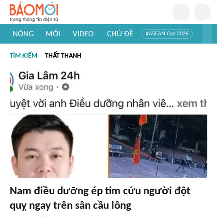
NÓNG
MỚI
VIDEO
CHỦ ĐỀ
#ASEAN Cup 2026
#Trí tuệ nhân tạo
#Mỹ - Iran
#Khám phá Việt Nam
TÌM KIẾM
THẤT THANH
#Khám phá thế giới
Nam điều dưỡng ép tim cứu người đột
quỵ ngay trên sân cầu lông