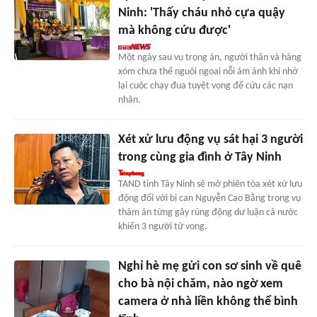
Ninh: 'Thấy cháu nhỏ cựa quậy
mà không cứu được'
Một ngày sau vụ trọng án, người thân và hàng
xóm chưa thể nguôi ngoai nỗi ám ảnh khi nhớ
lại cuộc chạy đua tuyệt vọng để cứu các nạn
nhân.
Xét xử lưu động vụ sát hại 3 người
trong cùng gia đình ở Tây Ninh
TAND tỉnh Tây Ninh sẽ mở phiên tòa xét xử lưu
động đối với bị can Nguyễn Cao Bằng trong vụ
thảm án từng gây rúng động dư luận cả nước
khiến 3 người tử vong.
Nghỉ hè mẹ gửi con sơ sinh về quê
cho bà nội chăm, nào ngờ xem
camera ở nhà liền không thể bình