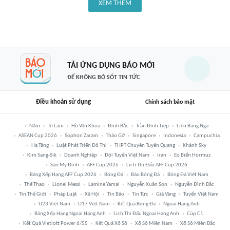
XEM THÊM
TẢI ỨNG DỤNG BÁO MỚI
ĐỂ KHÔNG BỎ SÓT TIN TỨC
Điều khoản sử dụng
Chính sách bảo mật
Năm
Tô Lâm
Hồ Văn Khoa
Đình Bắc
Trần Đình Tiệp
Liên Bang Nga
ASEAN Cup 2026
Sophon Zaram
Tháo Gỡ
Singapore
Indonesia
Campuchia
Hạ Tầng
Luật Phát Triển Đô Thị
THPT Chuyên Tuyên Quang
Khánh Sky
Kim Sang-Sik
Doanh Nghiệp
Đội Tuyển Việt Nam
Iran
Eo Biển Hormuz
Sân Mỹ Đình
AFF Cup 2026
Lịch Thi Đấu AFF Cup 2026
Bảng Xếp Hạng AFF Cup 2026
Bóng Đá
Báo Bóng Đá
Bóng Đá Việt Nam
Thể Thao
Lionel Messi
Lamine Yamal
Nguyễn Xuân Son
Nguyễn Đình Bắc
Tin Thế Giới
Pháp Luật
Xã Hội
Tin Bão
Tin Tức
Giá Vàng
Tuyển Việt Nam
U23 Việt Nam
U17 Việt Nam
Kết Quả Bóng Đá
Ngoại Hạng Anh
Bảng Xếp Hạng Ngoại Hạng Anh
Lịch Thi Đấu Ngoại Hạng Anh
Cúp C1
Kết Quả Vietlott Power 6/55
Kết Quả Xổ Số
Xổ Số Miền Nam
Xổ Số Miền Bắc