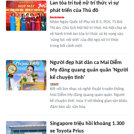
Lan tỏa trí tuệ nữ trí thức vì sự
phát triển của Thủ đô
Nhân Ngày Quốc tế Phụ nữ 8-3, PGS, TS Bùi
Thị An, Chủ tịch Hội Nữ trí thức Hà Nội chia sẻ
về hành trình lan tỏa tri thức và kỳ vọng vào
'năng lực nội sinh' của đội ngũ nữ trí thức
trong bối cảnh mới.
Người đẹp hát dân ca Mai Diễm
My đăng quang quán quân 'Người
kể chuyện tình'
Kết nối âm nhạc và nghệ thuật truyền thống,
Mai Diễm My đăng quang quán quân 'Người
kể chuyện tình' mùa 9 với không gian sân khấu
đậm bản sắc văn hóa.
Singapore triệu hồi khoảng 1.300
xe Toyota Prius