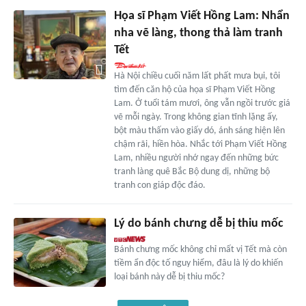
Họa sĩ Phạm Viết Hồng Lam: Nhẩn
nha vẽ làng, thong thả làm tranh
Tết
Hà Nội chiều cuối năm lất phất mưa bụi, tôi
tìm đến căn hộ của họa sĩ Phạm Viết Hồng
Lam. Ở tuổi tám mươi, ông vẫn ngồi trước giá
vẽ mỗi ngày. Trong không gian tĩnh lặng ấy,
bột màu thấm vào giấy dó, ánh sáng hiện lên
chậm rãi, hiền hòa. Nhắc tới Phạm Viết Hồng
Lam, nhiều người nhớ ngay đến những bức
tranh làng quê Bắc Bộ dung dị, những bộ
tranh con giáp độc đáo.
Lý do bánh chưng dễ bị thiu mốc
Bánh chưng mốc không chỉ mất vị Tết mà còn
tiềm ẩn độc tố nguy hiểm, đâu là lý do khiến
loại bánh này dễ bị thiu mốc?