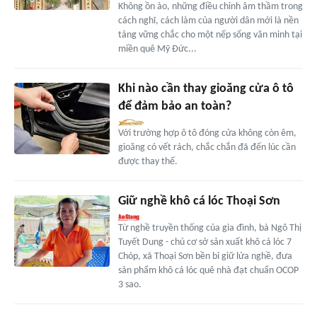
Không ồn ào, những điều chỉnh âm thầm trong
cách nghĩ, cách làm của người dân mới là nền
tảng vững chắc cho một nếp sống văn minh tại
miền quê Mỹ Đức...
Khi nào cần thay gioăng cửa ô tô
để đảm bảo an toàn?
Với trường hợp ô tô đóng cửa không còn êm,
gioăng có vết rách, chắc chắn đã đến lúc cần
được thay thế.
Giữ nghề khô cá lóc Thoại Sơn
Từ nghề truyền thống của gia đình, bà Ngô Thị
Tuyết Dung - chủ cơ sở sản xuất khô cá lóc 7
Chóp, xã Thoại Sơn bền bỉ giữ lửa nghề, đưa
sản phẩm khô cá lóc quê nhà đạt chuẩn OCOP
3 sao.