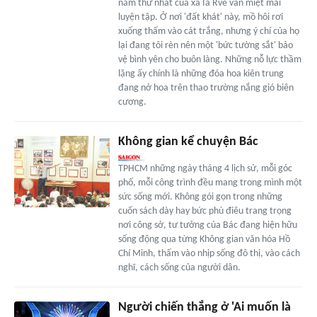
năm thứ nhất của xã Ia Rvê vẫn miệt mài
luyện tập. Ở nơi 'đất khát' này, mồ hôi rơi
xuống thấm vào cát trắng, nhưng ý chí của họ
lại đang tôi rèn nên một 'bức tường sắt' bảo
vệ bình yên cho buôn làng. Những nỗ lực thầm
lặng ấy chính là những đóa hoa kiên trung
đang nở hoa trên thao trường nắng gió biên
cương.
Không gian kể chuyện Bác
TPHCM những ngày tháng 4 lịch sử, mỗi góc
phố, mỗi công trình đều mang trong mình một
sức sống mới. Không gói gọn trong những
cuốn sách dày hay bức phù điêu trang trọng
nơi công sở, tư tưởng của Bác đang hiện hữu
sống động qua từng Không gian văn hóa Hồ
Chí Minh, thấm vào nhịp sống đô thị, vào cách
nghĩ, cách sống của người dân.
Người chiến thắng ở 'Ai muốn là