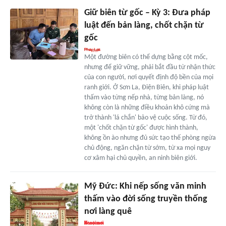
Giữ biên từ gốc – Kỳ 3: Đưa pháp
luật đến bản làng, chốt chặn từ
gốc
Một đường biên có thể dựng bằng cột mốc,
nhưng để giữ vững, phải bắt đầu từ nhận thức
của con người, nơi quyết định độ bền của mọi
ranh giới. Ở Sơn La, Điện Biên, khi pháp luật
thấm vào từng nếp nhà, từng bản làng, nó
không còn là những điều khoản khô cứng mà
trở thành 'lá chắn' bảo vệ cuộc sống. Từ đó,
một 'chốt chặn từ gốc' được hình thành,
không ồn ào nhưng đủ sức tạo thế phòng ngừa
chủ động, ngăn chặn từ sớm, từ xa mọi nguy
cơ xâm hại chủ quyền, an ninh biên giới.
Mỹ Đức: Khi nếp sống văn minh
thấm vào đời sống truyền thống
nơi làng quê