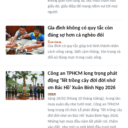
không gian tĩnh lặng ấy, bột màu thấm vào
giấy dó, giấy điệp để mang niềm vui tới mọi
người.
Gia đình không có quy tắc còn
đáng sợ hơn cả nghèo đói
Gia đình có quy tắc giúp trẻ hình thành nhân
cách vững vàng, biết cảm thông, tôn trọng và
đối xử đúng mực trong cuộc sống.
Công an TPHCM long trọng phát
động 'Tết trồng cây đời đời nhớ
ơn Bác Hồ' Xuân Bính Ngọ 2026
Sáng 26/02 (Mùng 10 tháng Giêng), trong làn
mưa xuân dịu nhẹ tưới mát, Công an TPHCM
long trọng tổ chức Lễ phát động 'Tết trồng cây
đời đời nhớ ơn Bác Hồ' Xuân Bính Ngọ 2026.
Những hạt mưa đầu năm lất phất rơi, thấm
vào đất, như mở ra một khởi đầu tươi mới,