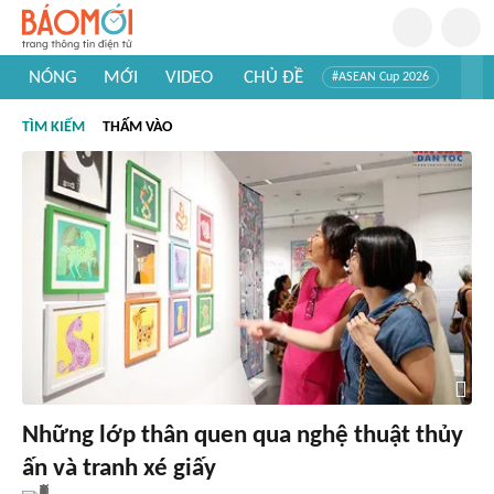
NÓNG
MỚI
VIDEO
CHỦ ĐỀ
#ASEAN Cup 2026
#Trí tuệ nhân tạo
#Mỹ - Iran
#Khám phá Việt Nam
TÌM KIẾM
THẤM VÀO
#Khám phá thế giới
Những lớp thân quen qua nghệ thuật thủy
ấn và tranh xé giấy