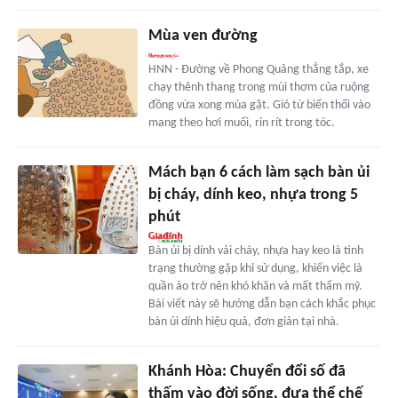
Mùa ven đường
HNN - Đường về Phong Quảng thẳng tắp, xe
chạy thênh thang trong mùi thơm của ruộng
đồng vừa xong mùa gặt. Gió từ biển thổi vào
mang theo hơi muối, rin rít trong tóc.
Mách bạn 6 cách làm sạch bàn ủi
bị cháy, dính keo, nhựa trong 5
phút
Bàn ủi bị dính vải cháy, nhựa hay keo là tình
trạng thường gặp khi sử dụng, khiến việc là
quần áo trở nên khó khăn và mất thẩm mỹ.
Bài viết này sẽ hướng dẫn bạn cách khắc phục
bàn ủi dính hiệu quả, đơn giản tại nhà.
Khánh Hòa: Chuyển đổi số đã
thấm vào đời sống, đưa thể chế