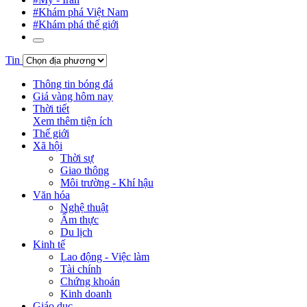
#Khám phá Việt Nam
#Khám phá thế giới
Tin
Thông tin bóng đá
Giá vàng hôm nay
Thời tiết
Xem thêm tiện ích
Thế giới
Xã hội
Thời sự
Giao thông
Môi trường - Khí hậu
Văn hóa
Nghệ thuật
Ẩm thực
Du lịch
Kinh tế
Lao động - Việc làm
Tài chính
Chứng khoán
Kinh doanh
Giáo dục