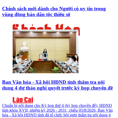
Chính sách mới dành cho Người có uy tín trong
vùng đồng bào dân tộc thiểu số
Ban Văn hóa - Xã hội HĐND tỉnh thẩm tra nội
dung 4 dự thảo nghị quyết trước kỳ họp chuyên đề
Chuẩn bị nội dung cho Kỳ họp thứ 4 (kỳ họp chuyên đề), HĐND
tỉnh khóa XVII, nhiệm kỳ 2026 - 2031, chiều 05/8/2026, Ban Văn
hóa - Xã hội HĐND tỉnh đã tổ chức hội nghị thẩm tra nội dung 4