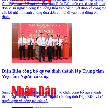
tâm Việc làm - Người có công tỉnh Điện Biên trên cơ sở sắp xếp hai
đơn vị sự nghiệp công lập, đồng thời trao các quyết định về công tác
cán bộ nhằm nhanh chóng đưa đơn vị mới đi vào hoạt động ổn
định.
Điện Biên công bố quyết định thành lập Trung tâm
Việc làm-Người có công
Sáng 27/7, Sở Nội vụ tỉnh Điện Biên tổ chức công bố quyết định
thành lập Trung tâm Việc làm-Người có công tỉnh Điện Biên và các
quyết định về công tác cán bộ.