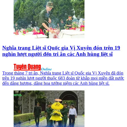
Nghĩa trang Liệt sĩ Quốc gia Vị Xuyên đón trên 19
nghìn lượt người đến tri ân các Anh hùng liệt sĩ
Trong tháng 7 tri ân, Nghĩa trang Liệt sĩ Quốc gia Vị Xuyên đã đón
trên 19 nghìn lượt người thuộc 683 đoàn từ khắp mọi miền đất nước
đến dâng hương, dâng hoa tưởng niệm các Anh hùng liệt sĩ.