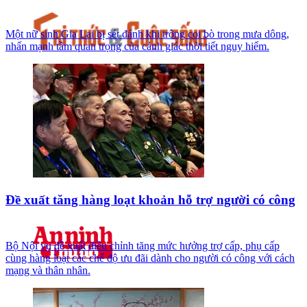
Một nữ sinh Gia Lai bị sét đánh khi trông coi bò trong mưa dông,
nhấn mạnh tầm quan trọng của cảnh giác thời tiết nguy hiểm.
Đề xuất tăng hàng loạt khoản hỗ trợ người có công
Bộ Nội vụ đề xuất điều chỉnh tăng mức hưởng trợ cấp, phụ cấp
cùng hàng loạt các chế độ ưu đãi dành cho người có công với cách
mạng và thân nhân.