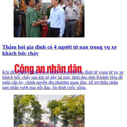
Thăm hỏi gia đình có 4 người tử nạn trong vụ xe
khách bốc cháy
Khi đến thăm viếng 4 nạn nhân trong một gia đình tử vong từ vụ xe
khách bốc cháy sau khi tự gây tai nạn, lãnh đạo tỉnh Khánh Hòa đề
nghị cấp ủy, chính quyền địa phương quan tâm, hỗ trợ thân nhân
nạn nhân vượt qua nỗi đau, ổn định cuộc sống.