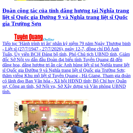
Đoàn công tác của tỉnh dâng hương tại Nghĩa trang
liệt sĩ Quốc gia Đường 9 và Nghĩa trang liệt sĩ Quốc
gia Trường Sơn
Tiếp tục 'Hành trình tri ân' nhân kỷ niệm 79 năm Ngày Thương binh
- Liệt sĩ (27/7/1947 - 27/7/2026), ngày 12-7, đồng chí Đỗ Anh
Tuấn, Ủy viên BCH Đảng bộ tỉnh, Phó Chủ tịch UBND tỉnh, Giám
đốc Sở Nội vụ dẫn đầu Đoàn đại biểu tỉnh Tuyên Quang đã đến
dâng hoa, dâng hương tri ân các Anh hùng liệt sĩ tại Nghĩa trang liệt
sĩ Quốc gia Đường 9 và Nghĩa trang liệt sĩ Quốc gia Trường Sơn;
thăm viếng Khu mộ liệt sĩ Tuyên Quang - Hà Giang. Tham gia đoàn
có lãnh đạo Ban Văn hóa - Xã hội HĐND tỉnh; Bộ Chỉ huy Quân
sự, Công an tỉnh, Sở Nội vụ, Sở Xây dựng và Văn phòng UBND
tỉnh.