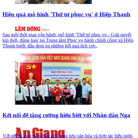
Hiệu quả mô hình 'Thứ tư phục vụ' ở Hiệp Thạnh
Sau một thời gian vận hành, mô hình 'Thứ tư phục vụ - Giải quyết
kịp thời, đúng hạn' tại Trung tâm Phục vụ hành chính công xã Hiệp
Thạnh bước đầu đem lại những kết quả tích cực.
Kết nối để tăng cường hiểu biết với Nhân dân Nga
Với nhiều hoạt động kết nối, giao lưu văn hóa và hợp tác hữu nghị,