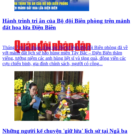
Hành trình tri ân của Bộ đội Biên phòng trên mảnh
đất hoa lửa Điện Biên
Tháng 7 tri ân, đoàn công tác Bộ tư lệnh Bộ đội Biên phòng đã về
với mảnh đất lịch sử hào hùng miền Tây Bắc – Điện Biên thăm
viếng, tưởng niệm các anh hùng liệt sĩ và tặng quà, động viên các
cựu chiến binh, gia đình chính sách, người có công...
Những người kể chuyện 'giữ lửa' lịch sử tại Ngã ba