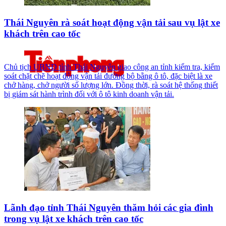
Thái Nguyên rà soát hoạt động vận tải sau vụ lật xe
khách trên cao tốc
Chủ tịch UBND tỉnh Thái Nguyên giao công an tỉnh kiểm tra, kiểm
soát chặt chẽ hoạt động vận tải đường bộ bằng ô tô, đặc biệt là xe
chở hàng, chở người số lượng lớn. Đồng thời, rà soát hệ thống thiết
bị giám sát hành trình đối với ô tô kinh doanh vận tải.
Lãnh đạo tỉnh Thái Nguyên thăm hỏi các gia đình
trong vụ lật xe khách trên cao tốc