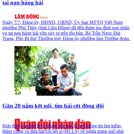
tai nạn hàng hải
Ngày 7/7, Đảng ủy, HĐND, UBND, Ủy ban MTTQ Việt Nam
phường Phú Thủy (tỉnh Lâm Đồng) đã đến thăm gia đình nạn nhân
vụ tai nạn hàng hải vừa xảy ra trên địa bàn. Bà Trần Ngọc Đài
Trang, Phó Bí thư Thường trực Đảng ủy phường làm Trưởng đoàn.
Gần 20 năm kết nối, tìm hài cốt đồng đội
Hơn 800 gia đình liệt sĩ được kết nối, hỗ trợ thông tin tìm kiếm,
thăm viếng và đưa hài cốt liệt sĩ (HCLS) về nghĩa trang quê nhà;