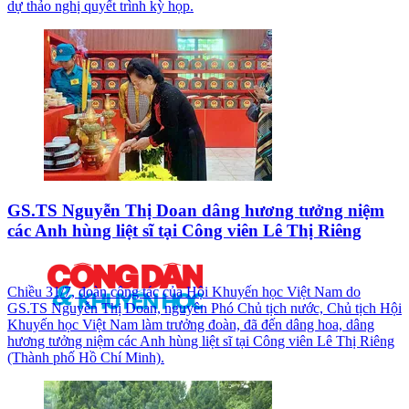
dự thảo nghị quyết trình kỳ họp.
GS.TS Nguyễn Thị Doan dâng hương tưởng niệm
các Anh hùng liệt sĩ tại Công viên Lê Thị Riêng
Chiều 31/7, đoàn công tác của Hội Khuyến học Việt Nam do
GS.TS Nguyễn Thị Doan, nguyên Phó Chủ tịch nước, Chủ tịch Hội
Khuyến học Việt Nam làm trưởng đoàn, đã đến dâng hoa, dâng
hương tưởng niệm các Anh hùng liệt sĩ tại Công viên Lê Thị Riêng
(Thành phố Hồ Chí Minh).