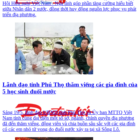
Hội Hữu nghị Việt Nam - Nga tỉnh góp phần tăng cường hiểu biết
giữa Nhân dân 2 nước, đồng thời huy động nguồn lực phục vụ phát
triển địa phương.
Lãnh đạo tỉnh Phú Thọ thăm viếng các gia đình của
5 học sinh đuối nước
Sáng 19/5, lãnh đạo UBND tỉnh Phú Thọ và Ủy ban MTTQ Việt
Nam tỉnh cùng đại diện một số sở, ngành, chính quyền địa phương
đã đến thăm viếng, động viên và chia buồn sâu sắc với các gia đình
có các em nhỏ tử vong do đuối nước xảy ra tại xã Sông Lô.