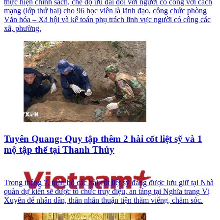
thực hiện chính sách, chế độ ưu đãi đối với người có công với cách
mạng (lớp thứ hai) cho 96 học viên là lãnh đạo, công chức phòng
Văn hóa – Xã hội và kế toán phụ trách lĩnh vực người có công các
xã, phường.
Tuyên Quang: Quy tập thêm 2 hài cốt liệt sỹ và 1
mộ tập thể tại Thanh Thủy
Trong tháng 7, toàn bộ các hài cốt liệt sỹ đang được lưu giữ tại Nhà
quàn dự kiến sẽ được tổ chức truy điệu, an táng tại Nghĩa trang Vị
Xuyên để nhân dân, thân nhân thuận tiện thăm viếng, chăm sóc.