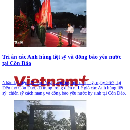
Tri ân các Anh hùng liệt sỹ và đồng bào yêu nước
tại Côn Đảo
Nhân kỷ niệm 79 năm Ngày Thương binh-Liệt sỹ, ngày 26/7, tại
Đền thờ Côn Đảo, đã trang trọng diễn ra Lễ giỗ các Anh hùng liệt
sỹ, chiến sỹ cách mạng và đồng bào yêu nước hy sinh tại Côn Đảo.