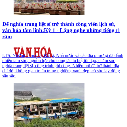
Để nghĩa trang liệt sĩ trở thành công viên lịch sử,
văn hóa tâm linh:Kỳ 1 - Lặng nghe những tiếng rì
rầm
LTS: Những năm qua, Đảng, Nhà nước và các địa phương đã dành
nhiều tâm sức, nguồn lực cho công tác tu bổ, tôn tạo, chăm sóc
nghĩa trang liệt sĩ, công trình ghi công. Nhiều nơi đã trở thành địa
chỉ đỏ, không gian tri ân trang nghiêm, xanh đẹp, có sức lay động
sâu sắc.