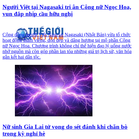
Người Việt tại Nagasaki tri ân Công nữ Ngọc Hoa,
vun đắp nhịp cầu hữu nghị
Cộng đồng người Việt Nam tại Nagasaki (Nhật Bản) vừa tổ chức
hoạt động thăm viếng, dọn dẹp và dâng hương tại mộ phần Công
nữ Ngọc Hoa. Chương trình không chỉ thể hiện đạo lý uống nước
nhớ nguồn mà còn góp phần lan tỏa những giá trị lịch sử, văn hóa
gắn kết hai dân tộc.
Nữ sinh Gia Lai tử vong do sét đánh khi chăn bò
trong kỳ nghỉ hè