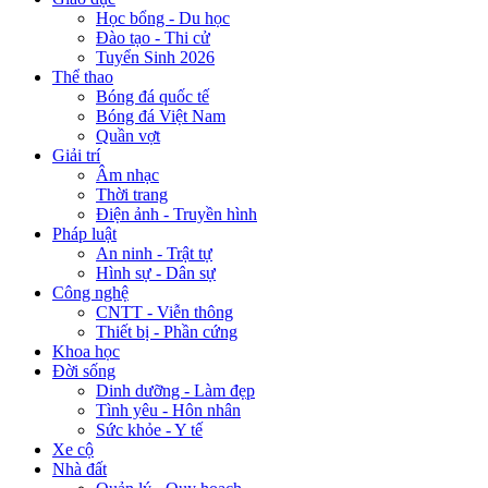
Học bổng - Du học
Đào tạo - Thi cử
Tuyển Sinh 2026
Thể thao
Bóng đá quốc tế
Bóng đá Việt Nam
Quần vợt
Giải trí
Âm nhạc
Thời trang
Điện ảnh - Truyền hình
Pháp luật
An ninh - Trật tự
Hình sự - Dân sự
Công nghệ
CNTT - Viễn thông
Thiết bị - Phần cứng
Khoa học
Đời sống
Dinh dưỡng - Làm đẹp
Tình yêu - Hôn nhân
Sức khỏe - Y tế
Xe cộ
Nhà đất