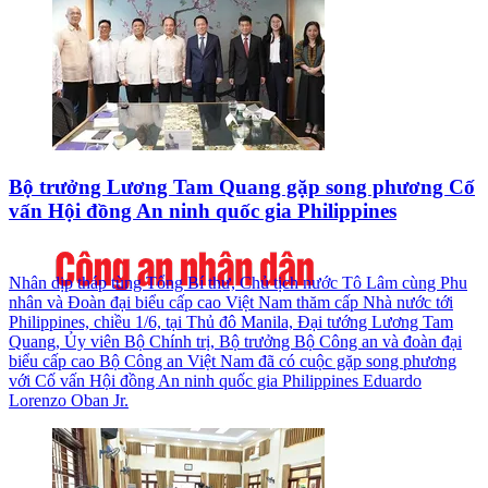
Bộ trưởng Lương Tam Quang gặp song phương Cố
vấn Hội đồng An ninh quốc gia Philippines
Nhân dịp tháp tùng Tổng Bí thư, Chủ tịch nước Tô Lâm cùng Phu
nhân và Đoàn đại biểu cấp cao Việt Nam thăm cấp Nhà nước tới
Philippines, chiều 1/6, tại Thủ đô Manila, Đại tướng Lương Tam
Quang, Ủy viên Bộ Chính trị, Bộ trưởng Bộ Công an và đoàn đại
biểu cấp cao Bộ Công an Việt Nam đã có cuộc gặp song phương
với Cố vấn Hội đồng An ninh quốc gia Philippines Eduardo
Lorenzo Oban Jr.