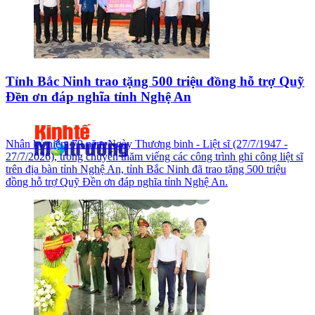
Tỉnh Bắc Ninh trao tặng 500 triệu đồng hỗ trợ Quỹ
Đền ơn đáp nghĩa tỉnh Nghệ An
Nhân kỷ niệm 79 năm Ngày Thương binh - Liệt sĩ (27/7/1947 -
27/7/2026), trong chuyến thăm viếng các công trình ghi công liệt sĩ
trên địa bàn tỉnh Nghệ An, tỉnh Bắc Ninh đã trao tặng 500 triệu
đồng hỗ trợ Quỹ Đền ơn đáp nghĩa tỉnh Nghệ An.