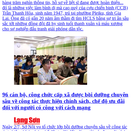
hàng trăm nghìn thông tin, hồ sơ về liệt sĩ đang được hoàn thiện...
đó là những việc làm bình dị mà cao quý của cựu chiến binh (CCB)
Trần Thanh Hòa, sinh năm 1947, trú tại phường Pleiku, tỉnh Gia
Lai. Ông đã có gần 20 năm âm thầm đi tìm HCLS bằng sự tri ân sâu
sắc tới những đồng đội đã hy sinh tuổi thanh xuân và máu xương
cho sự nghiệp đấu tranh giải phóng dân tộc.
96 cán bộ, công chức cấp xã được bồi dưỡng chuyên
sâu về công tác thực hiện chính sách, chế độ ưu đãi
đối với người có công với cách mạng
Ngày 2/7, Sở Nội vụ tổ chức lớp bồi dưỡng chuyên sâu về công tác