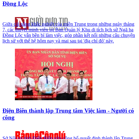
Đồng Lộc
Giữa cái nắng khắc nghiệt của miền Trung trong những ngày tháng
7, các thuyết minh viên tại Ban Quản lý Khu di tích lịch sử Ngã ba
Đồng Lộc vẫn bền bỉ làm việc, góp phần kết nối những câu chuyện
lịch sử với thế hệ hôm nay và mai sau tại 'địa chỉ đỏ' này.
Điện Biên thành lập Trung tâm Việc làm - Người có
công
Sở Nội vụ tỉnh Điện Biên vừa công bố quyết định thành lập Trung