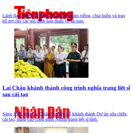
Lãnh đạo tỉnh Thái Nguyên đã đến thăm viếng, chia buồn và trao
hỗ trợ cho các gia đình nạn nhân vụ tai nạn.
Lai Châu khánh thành công trình nghĩa trang liệt sĩ
sau cải tạo
Sáng 16/7, tỉnh Lai Châu tổ chức Lễ khánh thành Dự án sửa chữa,
cải tạo, nâng cấp công trình Nghĩa trang liệt sĩ tỉnh.