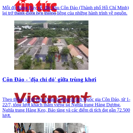
Mỗi độ tháng Bảy về, đặc khu Côn Đảo (Thành phố Hồ Chí Minh)
lại trở thành điểm hẹn thiêng liêng của những hành trình về nguồn.
Côn Đảo - 'địa chỉ đỏ' giữa trùng khơi
Theo thống kê từ Ban Quản lý Khu di tích Quốc gia Côn Đảo, từ 1-
22/7, tổng lượt khách thăm viếng tại Nghĩa trang Hàng Dương,
Nghĩa trang Hàng Keo, Bảo tàng và các điểm di tích đạt gần 72.500
lượt.