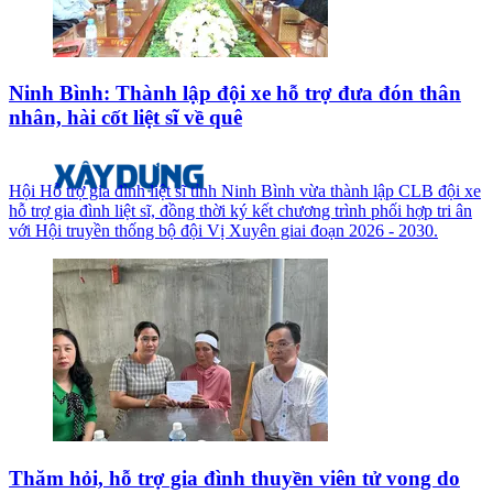
Ninh Bình: Thành lập đội xe hỗ trợ đưa đón thân
nhân, hài cốt liệt sĩ về quê
Hội Hỗ trợ gia đình liệt sĩ tỉnh Ninh Bình vừa thành lập CLB đội xe
hỗ trợ gia đình liệt sĩ, đồng thời ký kết chương trình phối hợp tri ân
với Hội truyền thống bộ đội Vị Xuyên giai đoạn 2026 - 2030.
Thăm hỏi, hỗ trợ gia đình thuyền viên tử vong do