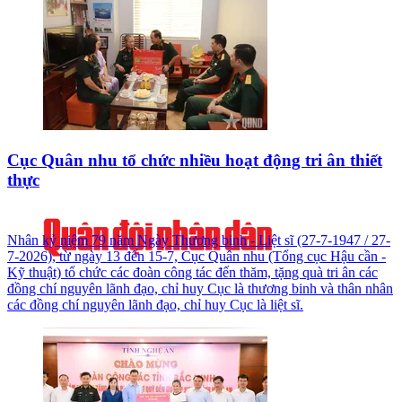
Cục Quân nhu tổ chức nhiều hoạt động tri ân thiết
thực
Nhân kỷ niệm 79 năm Ngày Thương binh - Liệt sĩ (27-7-1947 / 27-
7-2026), từ ngày 13 đến 15-7, Cục Quân nhu (Tổng cục Hậu cần -
Kỹ thuật) tổ chức các đoàn công tác đến thăm, tặng quà tri ân các
đồng chí nguyên lãnh đạo, chỉ huy Cục là thương binh và thân nhân
các đồng chí nguyên lãnh đạo, chỉ huy Cục là liệt sĩ.