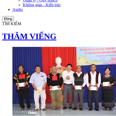
Quản lý - Quy hoạch
Không gian - Kiến trúc
Audio
Đóng
TÌM KIẾM
THĂM VIẾNG