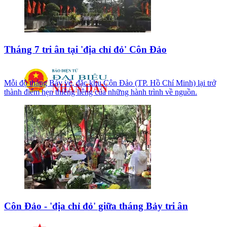
Tháng 7 tri ân tại 'địa chỉ đỏ' Côn Đảo
Mỗi độ tháng Bảy về, đặc khu Côn Đảo (TP. Hồ Chí Minh) lại trở
thành điểm hẹn thiêng liêng của những hành trình về nguồn.
Côn Đảo - 'địa chỉ đỏ' giữa tháng Bảy tri ân