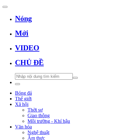
Nóng
Mới
VIDEO
CHỦ ĐỀ
Bóng đá
Thế giới
Xã hội
Thời sự
Giao thông
Môi trường - Khí hậu
Văn hóa
Nghệ thuật
Ẩm thực