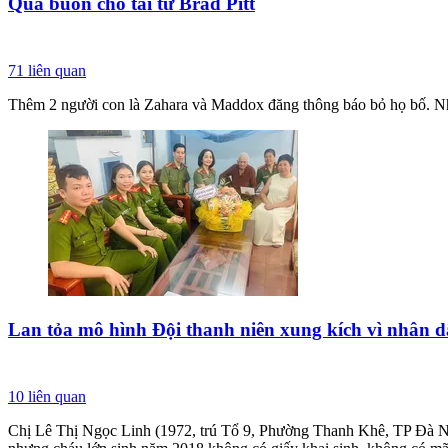
Quá buồn cho tài tử Brad Pitt
71
liên quan
Thêm 2 người con là Zahara và Maddox đăng thông báo bỏ họ bố. Như 
Lan tỏa mô hình Đội thanh niên xung kích vì nhân 
10
liên quan
Chị Lê Thị Ngọc Linh (1972, trú Tổ 9, Phường Thanh Khê, TP Đà Nẵ