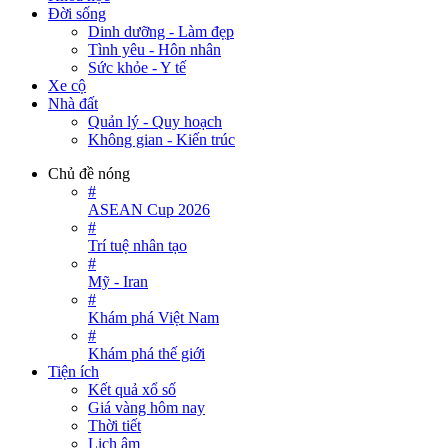
Đời sống
Dinh dưỡng - Làm đẹp
Tình yêu - Hôn nhân
Sức khỏe - Y tế
Xe cộ
Nhà đất
Quản lý - Quy hoạch
Không gian - Kiến trúc
Chủ đề nóng
#
ASEAN Cup 2026
#
Trí tuệ nhân tạo
#
Mỹ - Iran
#
Khám phá Việt Nam
#
Khám phá thế giới
Tiện ích
Kết quả xổ số
Giá vàng hôm nay
Thời tiết
Lịch âm