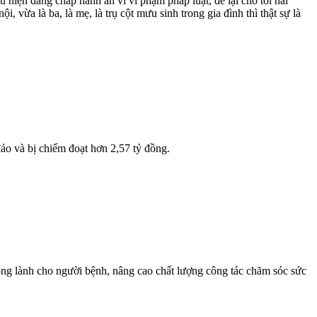
 hiện đang chấp hành án vì vi phạm pháp luật, để lại cho tôi hai
 vừa là ba, là mẹ, là trụ cột mưu sinh trong gia đình thì thật sự là
đảo và bị chiếm đoạt hơn 2,57 tỷ đồng.
ong lành cho người bệnh, nâng cao chất lượng công tác chăm sóc sức