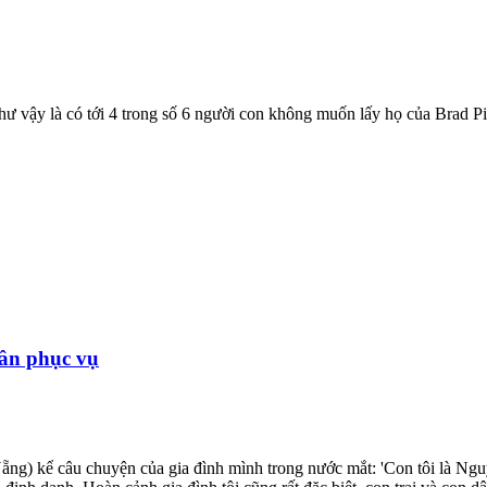
vậy là có tới 4 trong số 6 người con không muốn lấy họ của Brad Pit
dân phục vụ
ng) kể câu chuyện của gia đình mình trong nước mắt: 'Con tôi là Ng