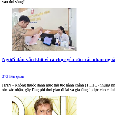
vào đời sống?
Người dân vẫn khổ vì cả chục yêu cầu xác nhận ngo
373
liên quan
HNN - Không thuộc danh mục thủ tục hành chính (TTHC) nhưng nhiều 
xin xác nhận, gây lãng phí thời gian đi lại và gia tăng áp lực cho chí