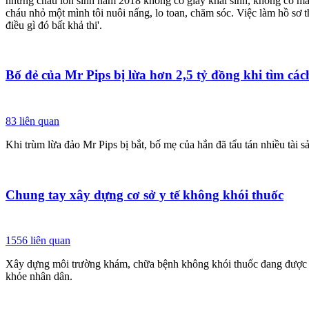
nhưng cháu lớn sinh năm 2018 không có giấy khai sinh, không có mã đị
cháu nhỏ một mình tôi nuôi nấng, lo toan, chăm sóc. Việc làm hồ sơ th
điều gì đó bất khả thi'.
Bố đẻ của Mr Pips bị lừa hơn 2,5 tỷ đồng khi tìm các
83
liên quan
Khi trùm lừa đảo Mr Pips bị bắt, bố mẹ của hắn đã tẩu tán nhiều tài 
Chung tay xây dựng cơ sở y tế không khói thuốc
1556
liên quan
Xây dựng môi trường khám, chữa bệnh không khói thuốc đang được ngà
khỏe nhân dân.