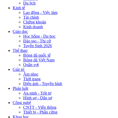
Du lịch
Kinh tế
Lao động - Việc làm
Tài chính
Chứng khoán
Kinh doanh
Giáo dục
Học bổng - Du học
Đào tạo - Thi cử
Tuyển Sinh 2026
Thể thao
Bóng đá quốc tế
Bóng đá Việt Nam
Quần vợt
Giải trí
Âm nhạc
Thời trang
Điện ảnh - Truyền hình
Pháp luật
An ninh - Trật tự
Hình sự - Dân sự
Công nghệ
CNTT - Viễn thông
Thiết bị - Phần cứng
Khoa học