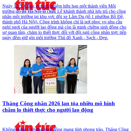
Ngày 12/5, Công ty trách nhiệm hữu hạn một thành viên Môi
trường đô thị Hà Nội tổ chức Lễ khánh thành nhà lưu trú cho công
nhân môi trường tại khu vực đội xe Lâm Du (tổ 1 phường Bồ Đề,
thành phố Hà Nội). Công trình không chỉ là nơi phục vụ nhu cầu
nghỉ ngơi của người lao động mà còn là minh chứng sinh động cho
sự quan tâm, chăm lo thiết thực đối với đội ngũ công nhân trực tiếp
ngày đêm giữ gìn môi trường Thủ đô Xanh - Sạch - Đẹp.
Tháng Công nhân 2026 lan tỏa nhiều mô hình
chăm lo thiết thực cho người lao động
Không dừng ở những hoạt động mang tính phong trào, Tháng Công