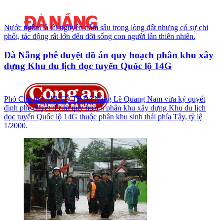
Nước ngầm là tài nguyên nằm sâu trong lòng đất nhưng có sự chi
phối, tác động rất lớn đến đời sống con người lẫn thiên nhiên.
Đà Nẵng phê duyệt đồ án quy hoạch phân khu xây
dựng Khu du lịch dọc tuyến Quốc lộ 14G
Phó Chủ tịch UBND TP Đà Nẵng Lê Quang Nam vừa ký quyết
định phê duyệt đồ án quy hoạch phân khu xây dựng Khu du lịch
dọc tuyến Quốc lộ 14G thuộc phân khu sinh thái phía Tây, tỷ lệ
1/2000.