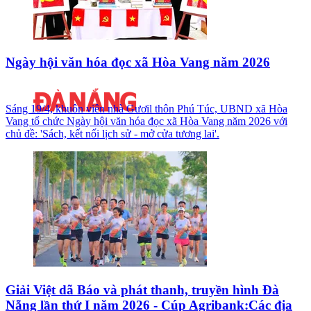
Ngày hội văn hóa đọc xã Hòa Vang năm 2026
Sáng 19/4, khuôn viên nhà Gươil thôn Phú Túc, UBND xã Hòa
Vang tổ chức Ngày hội văn hóa đọc xã Hòa Vang năm 2026 với
chủ đề: 'Sách, kết nối lịch sử - mở cửa tương lai'.
Giải Việt dã Báo và phát thanh, truyền hình Đà
Nẵng lần thứ I năm 2026 - Cúp Agribank:Các địa