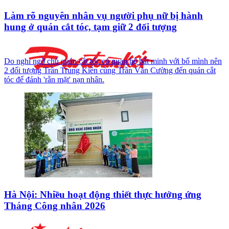
Làm rõ nguyên nhân vụ người phụ nữ bị hành
hung ở quán cắt tóc, tạm giữ 2 đối tượng
Do nghi ngờ chủ quán cắt tóc có quan hệ bất minh với bố mình nên
2 đối tượng Trần Trung Kiên cùng Trần Văn Cường đến quán cắt
tóc để đánh 'rằn mặt' nạn nhân.
Hà Nội: Nhiều hoạt động thiết thực hưởng ứng
Tháng Công nhân 2026