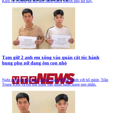
Kiên và Cường đã tìm đến hành hung người phụ nữ này.
Tạm giữ 2 anh em xông vào quán cắt tóc hành
hung phụ nữ đang ôm con nhỏ
Nghi ngờ nữ chủ quán cắt tóc quan hệ bất chính với bố mình, Trần
Trung Kiên và em trai xông vào quán hành hung nạn nhân.