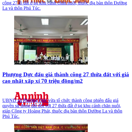
công 27 lô đất ở tại khu cánh chăn nuôi, thuộc địa bàn thôn Đường
La và thôn Phú Túc.
Phượng Dực đấu giá thành công 27 thửa đất với giá
cao nhất xấp xỉ 70 triệu đồng/m2
UBND xã Phượng Dực vừa tổ chức thành công phiên đấu giá
quyền sử dụng đất đối với 27 thửa đất ở tại khu cánh chăn nuôi,
giáp Công ty Hoàng Phát, thuộc địa bàn thôn Đường La và thôn
Phú Túc.