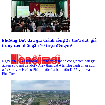
Phượng Dực đấu giá thành công 27 thửa đất, giá
trúng cao nhất gần 70 triệu đồng/m²
Ngày 20-12, xã Phượng Dực tổ chức thành công phiên đấu giá
quyền sử dụng đất đối với 27 thửa đất ở tại khu cánh chăn nuôi,
giáp Công ty Hoàng Phát, thuộc địa bàn thôn Đường La và thôn
Phú Túc.