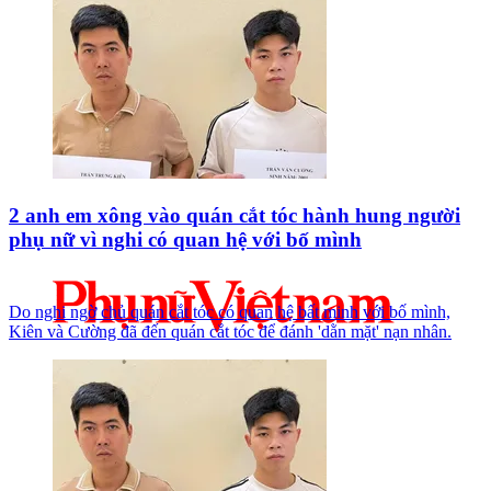
2 anh em xông vào quán cắt tóc hành hung người
phụ nữ vì nghi có quan hệ với bố mình
Do nghi ngờ chủ quán cắt tóc có quan hệ bất minh với bố mình,
Kiên và Cường đã đến quán cắt tóc để đánh 'dằn mặt' nạn nhân.