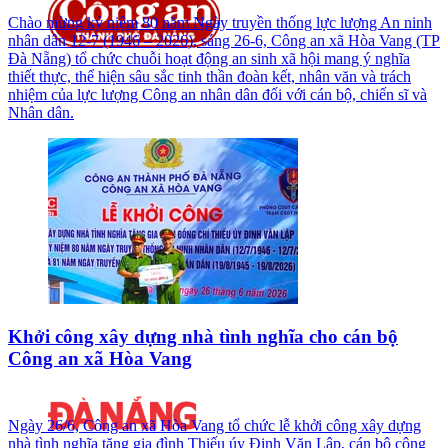
Chào mừng kỷ niệm 80 năm Ngày truyền thống lực lượng An ninh
nhân dân 12-7 (1946 – 2026), sáng 26-6, Công an xã Hòa Vang (TP
Đà Nẵng) tổ chức chuỗi hoạt động an sinh xã hội mang ý nghĩa
thiết thực, thể hiện sâu sắc tinh thần đoàn kết, nhân văn và trách
nhiệm của lực lượng Công an nhân dân đối với cán bộ, chiến sĩ và
Nhân dân.
Khởi công xây dựng nhà tình nghĩa cho cán bộ
Công an xã Hòa Vang
Ngày 26/6, Công an xã Hòa Vang tổ chức lễ khởi công xây dựng
nhà tình nghĩa tặng gia đình Thiếu úy Đinh Văn Lập, cán bộ công