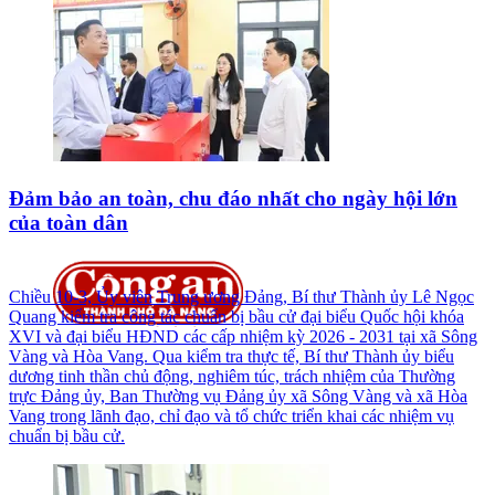
Đảm bảo an toàn, chu đáo nhất cho ngày hội lớn
của toàn dân
Chiều 10-3, Ủy viên Trung ương Đảng, Bí thư Thành ủy Lê Ngọc
Quang kiểm tra công tác chuẩn bị bầu cử đại biểu Quốc hội khóa
XVI và đại biểu HĐND các cấp nhiệm kỳ 2026 - 2031 tại xã Sông
Vàng và Hòa Vang. Qua kiểm tra thực tế, Bí thư Thành ủy biểu
dương tinh thần chủ động, nghiêm túc, trách nhiệm của Thường
trực Đảng ủy, Ban Thường vụ Đảng ủy xã Sông Vàng và xã Hòa
Vang trong lãnh đạo, chỉ đạo và tổ chức triển khai các nhiệm vụ
chuẩn bị bầu cử.