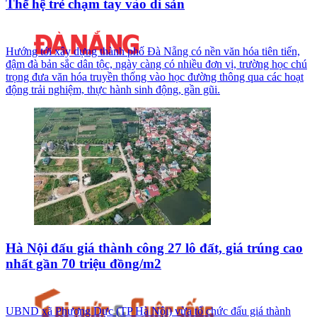
Thế hệ trẻ chạm tay vào di sản
Hướng tới xây dựng thành phố Đà Nẵng có nền văn hóa tiên tiến,
đậm đà bản sắc dân tộc, ngày càng có nhiều đơn vị, trường học chú
trọng đưa văn hóa truyền thống vào học đường thông qua các hoạt
động trải nghiệm, thực hành sinh động, gần gũi.
Hà Nội đấu giá thành công 27 lô đất, giá trúng cao
nhất gần 70 triệu đồng/m2
UBND xã Phượng Dực (TP Hà Nội) vừa tổ chức đấu giá thành