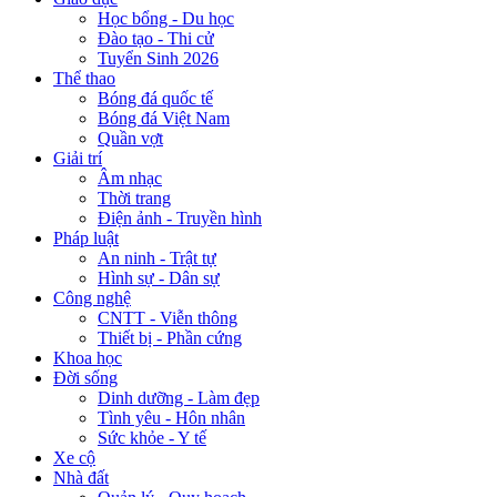
Học bổng - Du học
Đào tạo - Thi cử
Tuyển Sinh 2026
Thể thao
Bóng đá quốc tế
Bóng đá Việt Nam
Quần vợt
Giải trí
Âm nhạc
Thời trang
Điện ảnh - Truyền hình
Pháp luật
An ninh - Trật tự
Hình sự - Dân sự
Công nghệ
CNTT - Viễn thông
Thiết bị - Phần cứng
Khoa học
Đời sống
Dinh dưỡng - Làm đẹp
Tình yêu - Hôn nhân
Sức khỏe - Y tế
Xe cộ
Nhà đất