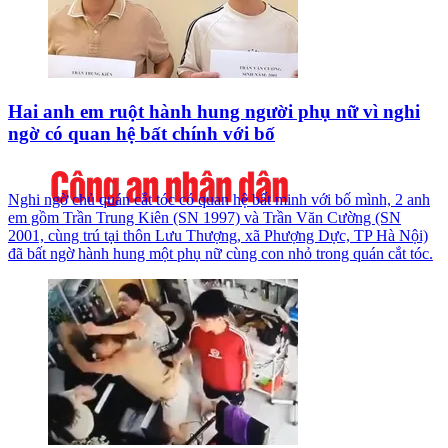
Hai anh em ruột hành hung người phụ nữ vì nghi
ngờ có quan hệ bất chính với bố
Nghi ngờ chủ quán cắt tóc có quan hệ bất minh với bố mình, 2 anh
em gồm Trần Trung Kiên (SN 1997) và Trần Văn Cường (SN
2001, cùng trú tại thôn Lưu Thượng, xã Phượng Dực, TP Hà Nội)
đã bất ngờ hành hung một phụ nữ cùng con nhỏ trong quán cắt tóc.