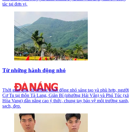
tác tại đơn vị.
Từ những hành động nhỏ
Thời gian qua, từ những hành động nhỏ sáng tạo và phù hợp, người
Cơ Tu tại thôn Tà Lang, Giàn Bí (phường Hải Vân) và Phú Túc (xã
Hòa Vang) dần nâng cao ý thức, chung tay bảo vệ môi trường xanh,
sạch, đẹp.