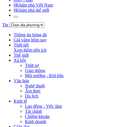
#Khám phá Việt Nam
#Khám phá thế giới
Tin
Thông tin bóng đá
Giá vàng hôm nay
Thời tiết
Xem thêm tiện ích
Thế giới
Xã hội
Thời sự
Giao thông
Môi trường - Khí hậu
Văn hóa
Nghệ thuật
Ẩm thực
Du lịch
Kinh tế
Lao động - Việc làm
Tài chính
Chứng khoán
Kinh doanh
Giáo dục