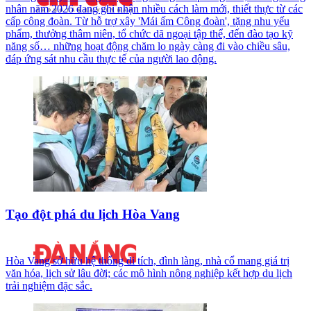
nhân năm 2026 đang ghi nhận nhiều cách làm mới, thiết thực từ các
cấp công đoàn. Từ hỗ trợ xây 'Mái ấm Công đoàn', tặng nhu yếu
phẩm, thưởng thâm niên, tổ chức dã ngoại tập thể, đến đào tạo kỹ
năng số… những hoạt động chăm lo ngày càng đi vào chiều sâu,
đáp ứng sát nhu cầu thực tế của người lao động.
Tạo đột phá du lịch Hòa Vang
Hòa Vang sở hữu hệ thống di tích, đình làng, nhà cổ mang giá trị
văn hóa, lịch sử lâu đời; các mô hình nông nghiệp kết hợp du lịch
trải nghiệm đặc sắc.