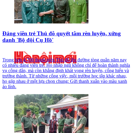
Đảng viên trẻ Thủ đô quyết tâm rèn luyện, xứng
danh 'Bộ đội Cụ Hồ'
Trong hơn 4.700 thanh niên Thủ đô lên đường tòng quân năm nay
có nhiều đảng viên trẻ. Họ nhập ngũ không chỉ để hoàn thành nghĩa
vụ công dân, mà còn khẳng định khát vọng rèn luyện, cống hiến và
trưởng thành. Từ những công việc, môi trường học tập khác nhau,
họ gặp nhau ở một lựa chọn chung: Gửi thanh xuân vào màu xanh
áo lính.