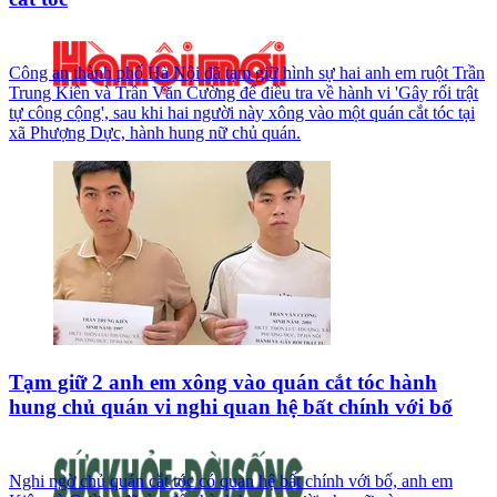
Công an thành phố Hà Nội đã tạm giữ hình sự hai anh em ruột Trần
Trung Kiên và Trần Văn Cường để điều tra về hành vi 'Gây rối trật
tự công cộng', sau khi hai người này xông vào một quán cắt tóc tại
xã Phượng Dực, hành hung nữ chủ quán.
Tạm giữ 2 anh em xông vào quán cắt tóc hành
hung chủ quán vi nghi quan hệ bất chính với bố
Nghi ngờ chủ quán cắt tóc có quan hệ bất chính với bố, anh em