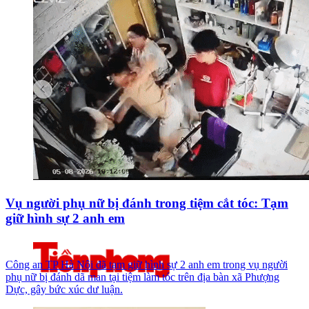
Vụ người phụ nữ bị đánh trong tiệm cắt tóc: Tạm
giữ hình sự 2 anh em
Công an TP Hà Nội đã tạm giữ hình sự 2 anh em trong vụ người
phụ nữ bị đánh dã man tại tiệm làm tóc trên địa bàn xã Phượng
Dực, gây bức xúc dư luận.