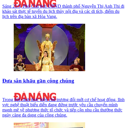
Sáng 21/3, Phó Chủ tịch UBND thành phố Nguyễn Thị Anh Thi đi
khảo sát thực tế tuyến du lịch thủy nội địa và các di tích, điểm du
lịch trên địa bàn xã Hòa Vang.
Đưa sân khấu gần công chúng
Trong bối cảnh thực hiện chủ trương đổi mới cơ chế hoạt động, lĩnh
vực nghệ thuật biểu diễn đang đứng trước yêu cầu chuyển mình
mạnh mẽ về phương thức tổ chức và tiếp cận nhu cầu thưởng thức
ngày càng đa dạng của công chúng.