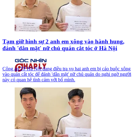
Tạm giữ hình sự 2 anh em xông vào hành hung,
đánh 'dằn mặt' nữ chủ quán cắt tóc ở Hà Nội
Công an TP Hà Nội đang điều tra vụ hai anh em bị cáo buộc xông
vào quán cắt tóc để đánh 'dằn mặt' nữ chủ quán do nghi ngờ người
này có quan hệ tình cảm với bố mình.