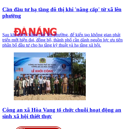
Cần đầu tư hạ tầng đô thị khi 'nâng cấp' từ xã lên
phường
Sau khi được 'nâng cấp' lên phường, để kiến tạo không gian phát
triển mới hiện đại, đồng bộ, thành phố cần dành nguồn lực ưu tiên
phân bổ đầu tư cho hạ tầng kỹ thuật và hạ tầng xã hội.
Công an xã Hòa Vang tổ chức chuỗi hoạt động an
sinh xã hội thiết thực