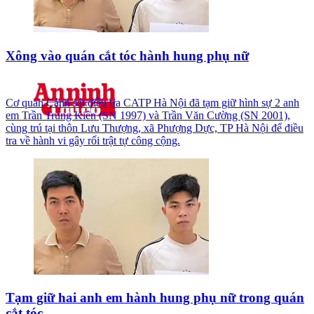
Xông vào quán cắt tóc hành hung phụ nữ
Cơ quan Cảnh sát điều tra CATP Hà Nội đã tạm giữ hình sự 2 anh
em Trần Trung Kiên (SN 1997) và Trần Văn Cường (SN 2001),
cùng trú tại thôn Lưu Thượng, xã Phượng Dực, TP Hà Nội để điều
tra về hành vi gây rối trật tự công cộng.
Tạm giữ hai anh em hành hung phụ nữ trong quán
cắt tóc