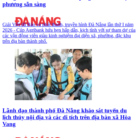
phương sẵn sàng
Giải Việt dã Báo và phát thanh, truyền hình Đà Nẵng lần thứ I năm
2026 - Cúp Agribank hứa hẹn hấp dẫn, kịch tính với sự tham dự của
các vận động viên giàu kinh nghiệm đại diện xã, phường, đặc khu
trên địa bàn thành phố.
Lãnh đạo thành phố Đà Nẵng khảo sát tuyến du
lịch thủy nội địa và các di tích trên địa bàn xã Hòa
Vang