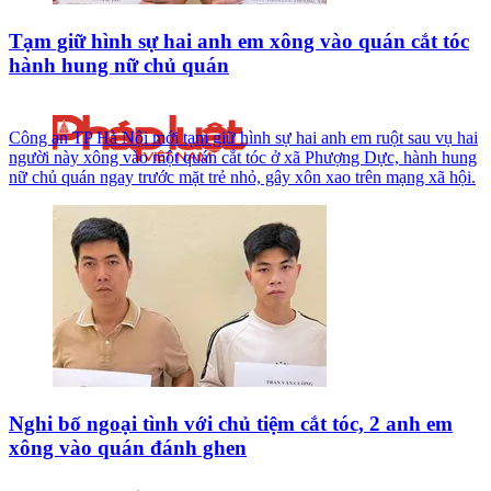
Tạm giữ hình sự hai anh em xông vào quán cắt tóc
hành hung nữ chủ quán
Công an TP Hà Nội mới tạm giữ hình sự hai anh em ruột sau vụ hai
người này xông vào một quán cắt tóc ở xã Phượng Dực, hành hung
nữ chủ quán ngay trước mặt trẻ nhỏ, gây xôn xao trên mạng xã hội.
Nghi bố ngoại tình với chủ tiệm cắt tóc, 2 anh em
xông vào quán đánh ghen