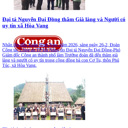
Đại tá Nguyễn Đại Đồng thăm Già làng và Người có
uy tín xã Hòa Vang
Nhân dịp đầu Xuân Bính Ngọ, năm 2026, sáng ngày 26-2, Đoàn
Công tác Công an TP Đà Nẵng do Đại tá Nguyễn Đại Đồng-Phó
Giám đốc Công an thành phố làm Trưởng đoàn đã đến thăm già
làng và người có uy tín trong cộng đồng bà con Cơ Tu, thôn Phú
Túc, xã Hòa Vang.