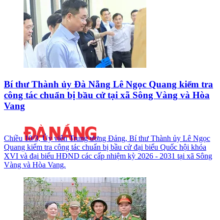
Bí thư Thành ủy Đà Nẵng Lê Ngọc Quang kiểm tra
công tác chuẩn bị bầu cử tại xã Sông Vàng và Hòa
Vang
Chiều 10/3, Ủy viên Trung ương Đảng, Bí thư Thành ủy Lê Ngọc
Quang kiểm tra công tác chuẩn bị bầu cử đại biểu Quốc hội khóa
XVI và đại biểu HĐND các cấp nhiệm kỳ 2026 - 2031 tại xã Sông
Vàng và Hòa Vang.