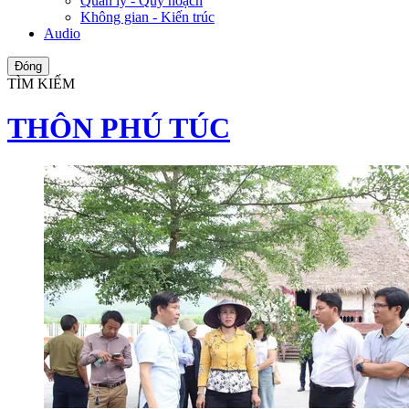
Quản lý - Quy hoạch
Không gian - Kiến trúc
Audio
Đóng
TÌM KIẾM
THÔN PHÚ TÚC