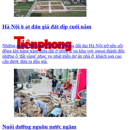
Hà Nội ồ ạt đấu giá đất dịp cuối năm
Những ngày cuối năm 2025, thị trường đất đai Hà Nội trở nên sôi
động khi hàng trăm thửa đất ở riêng lẻ tại khu vực ngoại thành đến
những ô 'đất vàng' phục vụ phát triển dự án nhà ở, khách sạn cao
cấp được đưa ra đấu giá.
Nuôi dưỡng nguồn nước ngầm