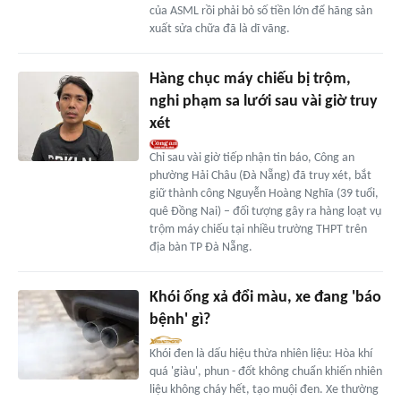
của ASML rồi phải bỏ số tiền lớn để hãng sản
xuất sửa chữa đã là dĩ vãng.
Hàng chục máy chiếu bị trộm,
nghi phạm sa lưới sau vài giờ truy
xét
Chỉ sau vài giờ tiếp nhận tin báo, Công an
phường Hải Châu (Đà Nẵng) đã truy xét, bắt
giữ thành công Nguyễn Hoàng Nghĩa (39 tuổi,
quê Đồng Nai) – đối tượng gây ra hàng loạt vụ
trộm máy chiếu tại nhiều trường THPT trên
địa bàn TP Đà Nẵng.
Khói ống xả đổi màu, xe đang 'báo
bệnh' gì?
Khói đen là dấu hiệu thừa nhiên liệu: Hòa khí
quá 'giàu', phun - đốt không chuẩn khiến nhiên
liệu không cháy hết, tạo muội đen. Xe thường