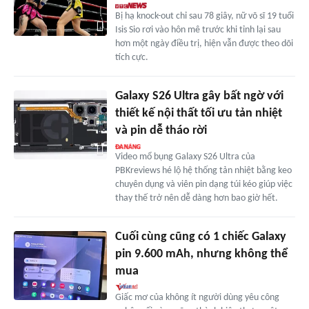
Bị hạ knock-out chỉ sau 78 giây, nữ võ sĩ 19 tuổi
Isis Sio rơi vào hôn mê trước khi tỉnh lại sau
hơn một ngày điều trị, hiện vẫn được theo dõi
tích cực.
Galaxy S26 Ultra gây bất ngờ với
thiết kế nội thất tối ưu tản nhiệt
và pin dễ tháo rời
Video mổ bụng Galaxy S26 Ultra của
PBKreviews hé lộ hệ thống tản nhiệt bằng keo
chuyên dụng và viên pin dạng túi kéo giúp việc
thay thế trở nên dễ dàng hơn bao giờ hết.
Cuối cùng cũng có 1 chiếc Galaxy
pin 9.600 mAh, nhưng không thể
mua
Giấc mơ của không ít người dùng yêu công