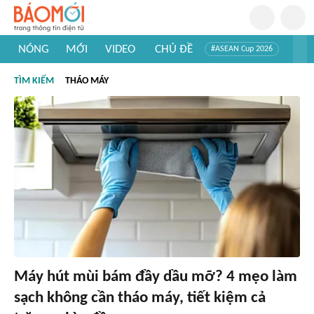
NÓNG
MỚI
VIDEO
CHỦ ĐỀ
#ASEAN Cup 2026
#Trí tuệ nhân tạo
#Mỹ - Iran
#Khám phá Việt Nam
TÌM KIẾM
THÁO MÁY
#Khám phá thế giới
Máy hút mùi bám đầy dầu mỡ? 4 mẹo làm
sạch không cần tháo máy, tiết kiệm cả