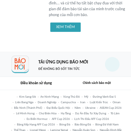
đình... và cứ thế họ tất bật chạy đua với thời
gian để đảm bảo tài sản của mình trước cuồng
phong của mỗi cơn bão.
XEM THÊM
TẢI ỨNG DỤNG BÁO MỚI
ĐỂ KHÔNG BỎ SÓT TIN TỨC
Điều khoản sử dụng
Chính sách bảo mật
Kim Sang-Sik
An Ninh Mạng
Vùng Thủ Đô
Mỹ
Đường Vành Đai 5
Liên Bang Nga
Doanh Nghiệp
Campuchia
Iran
Luật Kiến Trúc
Oman
Bắc Ninh (thành Phố)
Đại Biểu Quốc Hội
Năm
Ukraine
ASEAN Cup 2026
Lê Minh Hưng
Chợ Biên Hòa
Hạ Tầng
Dự Án Đầu Tư Xây Dựng
Tô Lâm
Eo Biển Hormuz
AFF Cup 2026
Lịch Thi Đấu AFF Cup 2026
Bảng Xếp Hạng AFF Cup 2026
Bóng Đá
Báo Bóng Đá
Bóng Đá Việt Nam
Thể Thao
Lionel Messi
Lamine Yamal
Nguyễn Xuân Son
Nguyễn Đình Bắc