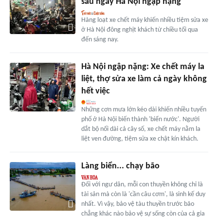
sau ngày Hà Nội ngập nặng
Hàng loạt xe chết máy khiến nhiều tiệm sửa xe
ở Hà Nội đông nghịt khách từ chiều tối qua
đến sáng nay.
Hà Nội ngập nặng: Xe chết máy la
liệt, thợ sửa xe làm cả ngày không
hết việc
Những cơn mưa lớn kéo dài khiến nhiều tuyến
phố ở Hà Nội biến thành 'biển nước'. Người
dắt bộ nối dài cả cây số, xe chết máy nằm la
liệt ven đường, tiệm sửa xe chật kín khách.
Làng biển... chạy bão
Đối với ngư dân, mỗi con thuyền không chỉ là
tài sản mà còn là 'cần câu cơm', là sinh kế duy
nhất. Vì vậy, bảo vệ tàu thuyền trước bão
chẳng khác nào bảo vệ sự sống còn của cả gia