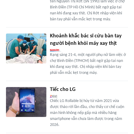
tên Nguyễn Thị Rớt (SN 1990) làm việc ở chợ
Bình Điền (TP Hồ Chí Minh) bất ngờ gặp tai
nạn khi đang xay thịt. Chị Rớt nhập viện khi
bàn tay phải vẫn mắc kẹt trong máy.
Khoảnh khắc bác sĩ cứu bàn tay
người bệnh khỏi máy xay thịt
Rạng sáng 21-4, một người phụ nữ làm việc ở
chợ Bình Điền (TPHCM) bất ngờ gặp tai nạn
khi đang xay thịt. Chị nhập viện khi bàn tay
phải vẫn mắc kẹt trong máy.
Tiếc cho LG
Chiếc LG Rollable bị hủy từ năm 2021 vừa
được tháo rời lần đầu, cho thấy cơ chế cuộn
màn hình không nếp gấp mà nhiều hãng
smartphone vẫn chưa làm được trong năm
2026.