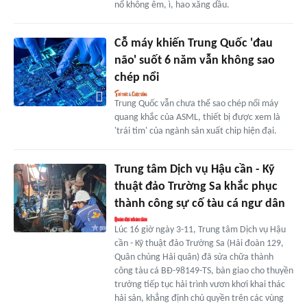
nổ không êm, ì, hao xăng dầu.
Cỗ máy khiến Trung Quốc 'đau
não' suốt 6 năm vẫn không sao
chép nổi
Trung Quốc vẫn chưa thể sao chép nổi máy
quang khắc của ASML, thiết bị được xem là
'trái tim' của ngành sản xuất chip hiện đại.
Trung tâm Dịch vụ Hậu cần - Kỹ
thuật đảo Trường Sa khắc phục
thành công sự cố tàu cá ngư dân
Lúc 16 giờ ngày 3-11, Trung tâm Dịch vụ Hậu
cần - Kỹ thuật đảo Trường Sa (Hải đoàn 129,
Quân chủng Hải quân) đã sửa chữa thành
công tàu cá BĐ-98149-TS, bàn giao cho thuyền
trưởng tiếp tục hải trình vươn khơi khai thác
hải sản, khẳng định chủ quyền trên các vùng