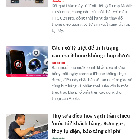
Kết quả tháo máy từ iFixit tiết lộ Trump Mobile
T1 sử dụng chung cấu trúc nội thất với mẫu
HTC U24 Pro, đồng thời hãng đã thay đổi
thông điệp quảng bá từ sản xuất sang lắp ráp
tại Mỹ.
Cách xử lý triệt để tình trạng
camera iPhone không chụp được
Bạn muốn lưu giữ khoảnh khắc đẹp nhưng
bỗng một ngày camera iPhone không chụp
được, điều này chắc hẳn sẽ tạo ra cảm giác vô
cùng hụt hẫng và phiền toái. Đây vốn là một
trục trặc khá phổ biến trên các dòng điện
thoại của Apple.
Thợ sửa điều hòa vạch trần chiêu
'móc túi' khách hàng: Bơm gas,
thay tụ điện, báo tăng chi phí