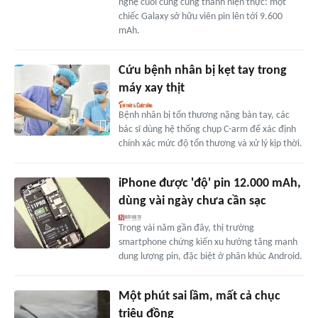
nghệ cuối cùng cũng thành hiện thực: một
chiếc Galaxy sở hữu viên pin lên tới 9.600
mAh.
Cứu bệnh nhân bị kẹt tay trong
máy xay thịt
Bệnh nhân bị tổn thương nặng bàn tay, các
bác sĩ dùng hệ thống chụp C-arm để xác định
chính xác mức độ tổn thương và xử lý kịp thời.
iPhone được 'độ' pin 12.000 mAh,
dùng vài ngày chưa cần sạc
Trong vài năm gần đây, thị trường
smartphone chứng kiến xu hướng tăng mạnh
dung lượng pin, đặc biệt ở phân khúc Android.
Một phút sai lầm, mất cả chục
triệu đồng