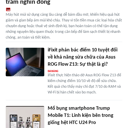
trăm nghìn đồng
Máy hút mùi sử dụng càng lâu càng dễ bám dầu mỡ, khiến hiệu quả hút
giảm và gian bếp ám mùi khó chịu. Thay vì tốn tiền mua các loại hóa chất
chuyên dụng hoặc thuê vệ sinh định kỳ, bạn hoàn toàn có thể tận dụng
những nguyên liệu quen thuộc trong căn bếp để làm sạch thiết bị nhanh
chóng, an toàn và tiết kiệm.
iFixit phản bác điểm 10 tuyệt đối
về khả năng sửa chữa của Asus
ROG Flow Z13: Sự thật là gì?
iFixit thực hiện tháo dỡ Asus ROG Flow Z13 để
kiểm chứng điểm 10/10 về độ dễ sửa chữa.
Kết quả cho thấy máy chỉ đạt 7/10 do RAM và
Wi-Fi bị hàn chết vào bo mạch.
Mổ bụng smartphone Trump
Mobile T1: Linh kiện bên trong
giống hệt HTC U24 Pro