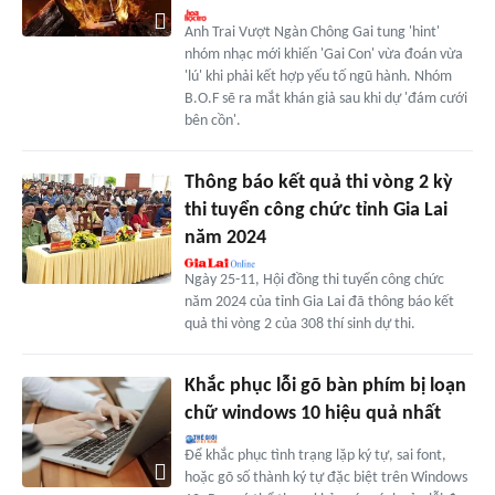
Anh Trai Vượt Ngàn Chông Gai tung 'hint'
nhóm nhạc mới khiến 'Gai Con' vừa đoán vừa
'lú' khi phải kết hợp yếu tố ngũ hành. Nhóm
B.O.F sẽ ra mắt khán giả sau khi dự 'đám cưới
bên cồn'.
Thông báo kết quả thi vòng 2 kỳ
thi tuyển công chức tỉnh Gia Lai
năm 2024
Ngày 25-11, Hội đồng thi tuyển công chức
năm 2024 của tỉnh Gia Lai đã thông báo kết
quả thi vòng 2 của 308 thí sinh dự thi.
Khắc phục lỗi gõ bàn phím bị loạn
chữ windows 10 hiệu quả nhất
Để khắc phục tình trạng lặp ký tự, sai font,
hoặc gõ số thành ký tự đặc biệt trên Windows