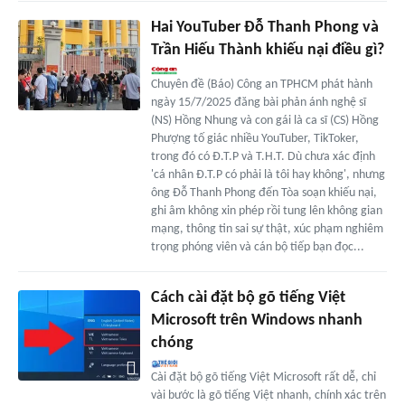
Hai YouTuber Đỗ Thanh Phong và
Trần Hiếu Thành khiếu nại điều gì?
Chuyên đề (Báo) Công an TPHCM phát hành
ngày 15/7/2025 đăng bài phản ánh nghệ sĩ
(NS) Hồng Nhung và con gái là ca sĩ (CS) Hồng
Phượng tố giác nhiều YouTuber, TikToker,
trong đó có Đ.T.P và T.H.T. Dù chưa xác định
'cá nhân Đ.T.P có phải là tôi hay không', nhưng
ông Đỗ Thanh Phong đến Tòa soạn khiếu nại,
ghi âm không xin phép rồi tung lên không gian
mạng, thông tin sai sự thật, xúc phạm nghiêm
trọng phóng viên và cán bộ tiếp bạn đọc...
Cách cài đặt bộ gõ tiếng Việt
Microsoft trên Windows nhanh
chóng
Cài đặt bộ gõ tiếng Việt Microsoft rất dễ, chỉ
vài bước là gõ tiếng Việt nhanh, chính xác trên