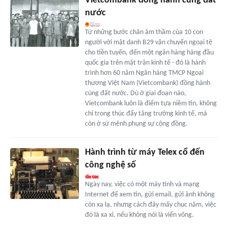
Vietcombank đồng hành cùng đất
nước
Từ những bước chân âm thầm của 10 con
người với mật danh B29 vận chuyển ngoại tệ
cho tiền tuyến, đến một ngân hàng hàng đầu
quốc gia trên mặt trận kinh tế - đó là hành
trình hơn 60 năm Ngân hàng TMCP Ngoại
thương Việt Nam (Vietcombank) đồng hành
cùng đất nước. Dù ở giai đoạn nào,
Vietcombank luôn là điểm tựa niềm tin, không
chỉ trong thúc đẩy tăng trưởng kinh tế, mà
còn ở sứ mệnh phụng sự cộng đồng.
Hành trình từ máy Telex cổ đến
công nghệ số
Ngày nay, việc có một máy tính và mạng
Internet để xem tin, gửi email, gửi ảnh không
còn xa lạ, nhưng cách đây mấy chục năm, việc
đó là xa xỉ, nếu không nói là viển vông.