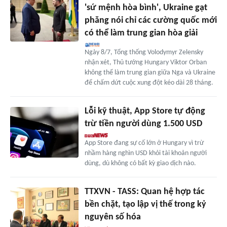
'sứ mệnh hòa bình', Ukraine gạt
phăng nói chỉ các cường quốc mới
có thể làm trung gian hòa giải
Ngày 8/7, Tổng thống Volodymyr Zelensky
nhận xét, Thủ tướng Hungary Viktor Orban
không thể làm trung gian giữa Nga và Ukraine
để chấm dứt cuộc xung đột kéo dài 28 tháng.
Lỗi kỹ thuật, App Store tự động
trừ tiền người dùng 1.500 USD
App Store đang sự cố lớn ở Hungary vì trừ
nhầm hàng nghìn USD khỏi tài khoản người
dùng, dù không có bất kỳ giao dịch nào.
TTXVN - TASS: Quan hệ hợp tác
bền chặt, tạo lập vị thế trong kỷ
nguyên số hóa