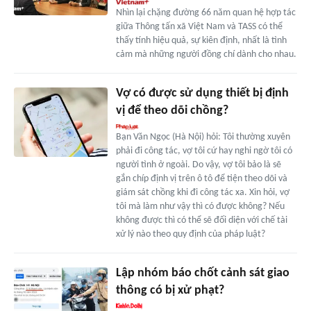
Nhìn lại chặng đường 66 năm quan hệ hợp tác
giữa Thông tấn xã Việt Nam và TASS có thể
thấy tính hiệu quả, sự kiên định, nhất là tình
cảm mà những người đồng chí dành cho nhau.
Vợ có được sử dụng thiết bị định
vị để theo dõi chồng?
Bạn Văn Ngọc (Hà Nội) hỏi: Tôi thường xuyên
phải đi công tác, vợ tôi cứ hay nghi ngờ tôi có
người tình ở ngoài. Do vậy, vợ tôi bảo là sẽ
gắn chíp định vị trên ô tô để tiện theo dõi và
giám sát chồng khi đi công tác xa. Xin hỏi, vợ
tôi mà làm như vậy thì có được không? Nếu
không được thì có thể sẽ đối diện với chế tài
xử lý nào theo quy định của pháp luật?
Lập nhóm báo chốt cảnh sát giao
thông có bị xử phạt?