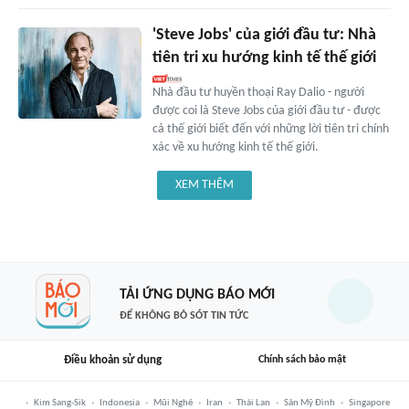
'Steve Jobs' của giới đầu tư: Nhà
tiên tri xu hướng kinh tế thế giới
Nhà đầu tư huyền thoại Ray Dalio - người
được coi là Steve Jobs của giới đầu tư - được
cả thế giới biết đến với những lời tiên tri chính
xác về xu hướng kinh tế thế giới.
XEM THÊM
TẢI ỨNG DỤNG BÁO MỚI
ĐỂ KHÔNG BỎ SÓT TIN TỨC
Điều khoản sử dụng
Chính sách bảo mật
Kim Sang-Sik
Indonesia
Mũi Nghê
Iran
Thái Lan
Sân Mỹ Đình
Singapore