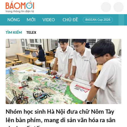
NÓNG
MỚI
VIDEO
CHỦ ĐỀ
#ASEAN Cup 2026
#Trí tuệ nhân tạo
#Mỹ - Iran
#Khám phá Việt Nam
TÌM KIẾM
TELEX
#Khám phá thế giới
Nhóm học sinh Hà Nội đưa chữ Nôm Tày
lên bàn phím, mang di sản văn hóa ra sân