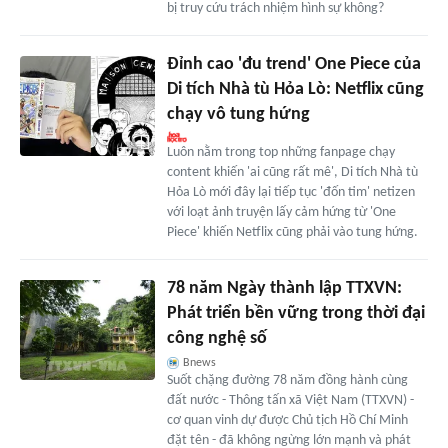
bị truy cứu trách nhiệm hình sự không?
Đỉnh cao 'đu trend' One Piece của
Di tích Nhà tù Hỏa Lò: Netflix cũng
chạy vô tung hứng
Luôn nằm trong top những fanpage chạy
content khiến 'ai cũng rất mê', Di tích Nhà tù
Hỏa Lò mới đây lại tiếp tục 'đốn tim' netizen
với loạt ảnh truyện lấy cảm hứng từ 'One
Piece' khiến Netflix cũng phải vào tung hứng.
78 năm Ngày thành lập TTXVN:
Phát triển bền vững trong thời đại
công nghệ số
Bnews
Suốt chặng đường 78 năm đồng hành cùng
đất nước - Thông tấn xã Việt Nam (TTXVN) -
cơ quan vinh dự được Chủ tịch Hồ Chí Minh
đặt tên - đã không ngừng lớn mạnh và phát