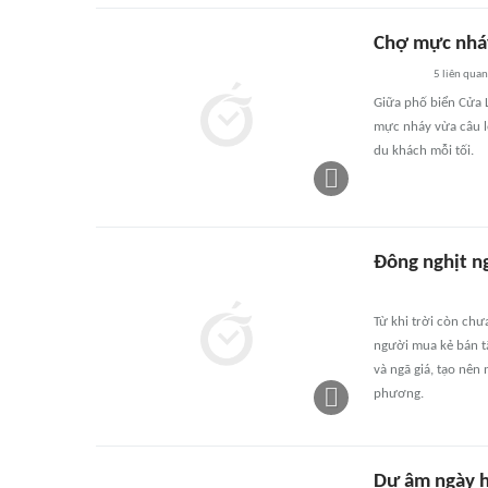
Chợ mực nhá
5
liên quan
Giữa phố biển Cửa 
mực nháy vừa câu lê
du khách mỗi tối.
Đông nghịt ng
Từ khi trời còn chư
người mua kẻ bán t
và ngã giá, tạo nên
phương.
Dư âm ngày h