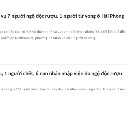
vụ 7 người ngộ độc rượu, 1 người tử vong ở Hải Phòng
vừa có báo cáo gửi UBND thành phố và Cục An toàn thực phẩm (Bộ Y tế) kết quả điều
c phẩm do Methanol tại phường Tứ Minh khiến 1 người tử vong.
u, 1 người chết, 6 nạn nhân nhập viện do ngộ độc rượu
g uống rượu ngâm nhiều loại củ, cây đã phải nhập viện vì ngộ độc, trong đó 1 nạn