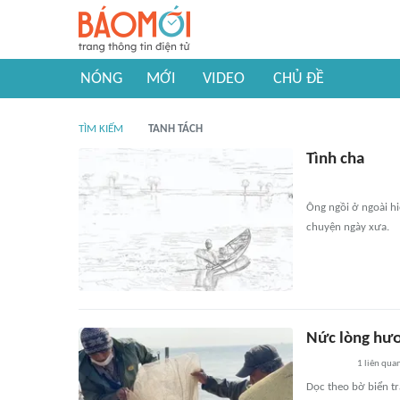
NÓNG
MỚI
VIDEO
CHỦ ĐỀ
TÌM KIẾM
TANH TÁCH
Tình cha
Ông ngồi ở ngoài hi
chuyện ngày xưa.
Nức lòng hươ
1
liên qua
Dọc theo bờ biển tr