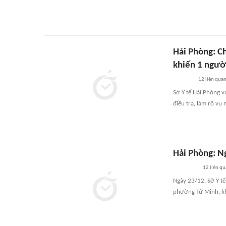
Hải Phòng: C
khiến 1 ngườ
12
liên qua
Sở Y tế Hải Phòng v
điều tra, làm rõ vụ
Hải Phòng: N
12
liên q
Ngày 23/12, Sở Y tế
phường Tứ Minh, kh