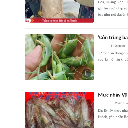
Hòa, Quảng Bình, Ti
gắn liền với nhịp s
tựa như nét duyên 
'Côn trùng ba
1
liên quan
Từ món ăn đồng quê
cao, là món ăn kho
Mực nhảy Vũng
2
liên qu
Dịp lễ này, mực nhả
khách, góp phần làm