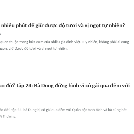
 nhiêu phút để giữ được độ tươi và vị ngọt tự nhiên?
n
quen thuộc trong bữa cơm của nhiều gia đình Việt. Tuy nhiên, không phải ai cũng
ngon, giữ được độ tươi và vị ngọt tự nhiên.
o đời' tập 24: Bà Dung đứng hình vì cô gái qua đêm với
o đời' tập 24, bà Dung bị cô gái qua đêm với Quân bật tanh tách và bà cũng bắt
ới Thương.