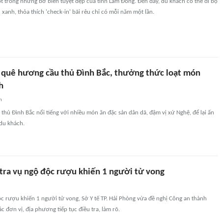
t trong những bờ biển tuyệt đẹp của tỉnh Lâm Đồng. Đến đây, du khách có thể đi bộ
 xanh, thỏa thích 'check-in' bãi rêu chỉ có mỗi năm một lần.
quê hương cầu thủ Đình Bắc, thưởng thức loạt món
h
n
hủ Đình Bắc nổi tiếng với nhiều món ăn đặc sản dân dã, đậm vị xứ Nghệ, để lại ấn
du khách.
 tra vụ ngộ độc rượu khiến 1 người tử vong
c rượu khiến 1 người tử vong, Sở Y tế TP. Hải Phòng vừa đề nghị Công an thành
c đơn vị, địa phương tiếp tục điều tra, làm rõ.