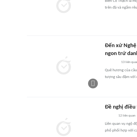
Biển Cổ Thạch là mộ
trên đá và ngắm rêu
Đến xứ Nghệ 
ngon trứ dan
13
liên qua
Quê hương của cầu t
tượng sâu đậm với 
Đề nghị điều
12
liên quan
Liên quan vụ ngộ độ
phố phối hợp với cá