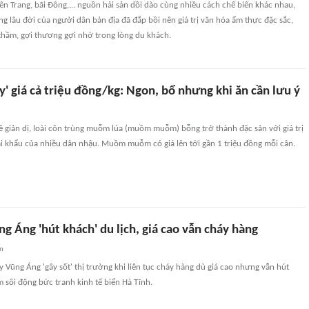
ên Trang, bãi Đông,... nguồn hải sản dồi dào cùng nhiều cách chế biến khác nhau,
ống lâu đời của người dân bản địa đã đắp bồi nên giá trị văn hóa ẩm thực đặc sắc,
thầm, gợi thương gợi nhớ trong lòng du khách.
y' giá cả triệu đồng/kg: Ngon, bổ nhưng khi ăn cần lưu ý
 giản dị, loài côn trùng muỗm lúa (muồm muỗm) bỗng trở thành đặc sản với giá trị
ái khẩu của nhiều dân nhậu. Muồm muỗm có giá lên tới gần 1 triệu đồng mỗi cân.
 Áng 'hút khách' du lịch, giá cao vẫn cháy hàng
an
y Vũng Áng 'gây sốt' thị trường khi liên tục cháy hàng dù giá cao nhưng vẫn hút
 sôi động bức tranh kinh tế biển Hà Tĩnh.