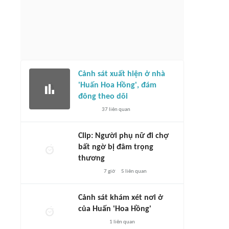
Cảnh sát xuất hiện ở nhà
'Huấn Hoa Hồng', đám
đông theo dõi
37
liên quan
Clip: Người phụ nữ đi chợ
bất ngờ bị đâm trọng
thương
7 giờ
5
liên quan
Cảnh sát khám xét nơi ở
của Huấn 'Hoa Hồng'
1
liên quan