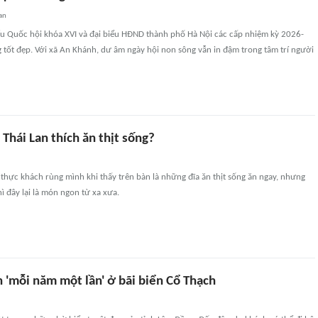
an
ểu Quốc hội khóa XVI và đại biểu HĐND thành phố Hà Nội các cấp nhiệm kỳ 2026-
tốt đẹp. Với xã An Khánh, dư âm ngày hội non sông vẫn in đậm trong tâm trí người
 Thái Lan thích ăn thịt sống?
 thực khách rùng mình khi thấy trên bàn là những đĩa ăn thịt sống ăn ngay, nhưng
ì đây lại là món ngon từ xa xưa.
 'mỗi năm một lần' ở bãi biển Cổ Thạch