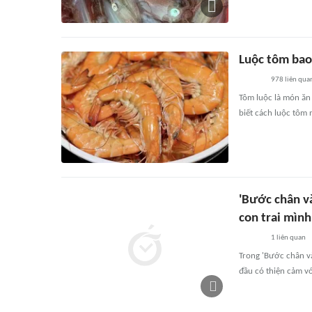
Luộc tôm bao
978
liên qua
Tôm luộc là món ăn 
biết cách luộc tôm 
'Bước chân và
con trai mình
1
liên quan
Trong 'Bước chân và
đầu có thiện cảm v