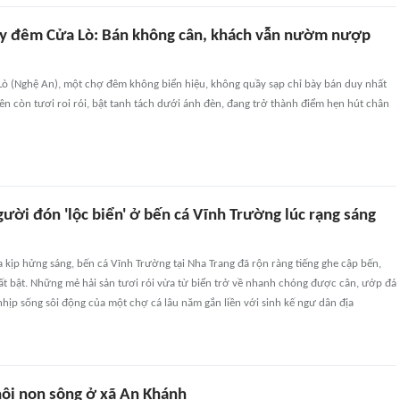
y đêm Cửa Lò: Bán không cân, khách vẫn nườm nượp
Lò (Nghệ An), một chợ đêm không biển hiệu, không quầy sạp chỉ bày bán duy nhất
n còn tươi roi rói, bật tanh tách dưới ánh đèn, đang trở thành điểm hẹn hút chân
ười đón 'lộc biển' ở bến cá Vĩnh Trường lúc rạng sáng
a kịp hửng sáng, bến cá Vĩnh Trường tại Nha Trang đã rộn ràng tiếng ghe cập bến,
ất bật. Những mẻ hải sản tươi rói vừa từ biển trở về nhanh chóng được cân, ướp đá
 nhịp sống sôi động của một chợ cá lâu năm gắn liền với sinh kế ngư dân địa
ội non sông ở xã An Khánh