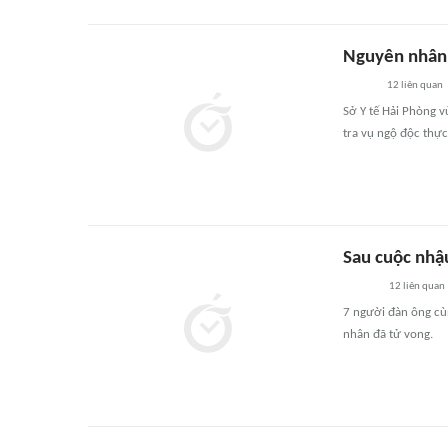
Nguyên nhân 
12
liên quan
Sở Y tế Hải Phòng 
tra vụ ngộ độc thự
Sau cuộc nhậ
12
liên quan
7 người đàn ông cùn
nhân đã tử vong.