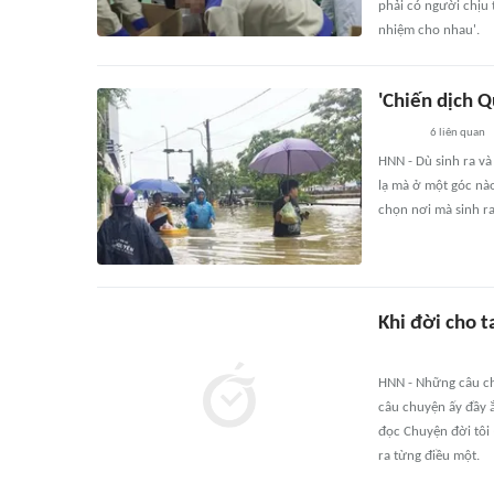
phải có người chịu 
nhiệm cho nhau'.
'Chiến dịch 
6
liên quan
HNN - Dù sinh ra và 
lạ mà ở một góc nà
chọn nơi mà sinh ra
Khi đời cho t
HNN - Những câu ch
câu chuyện ấy đầy ắ
đọc Chuyện đời tôi 
ra từng điều một.