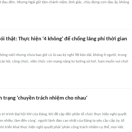
t đau đớn. Nhưng Ngài giữ tâm chánh niệm, tỉnh giác, chịu đựng cơn đau ấy, không
i thật: Thực hiện '4 không' để chống lãng phí thời gian
hông mới nhưng chưa bao giờ cũ là sau kỳ nghỉ Tết kéo dài, không ít người, trong
cán bộ, công chức, viên chức còn mang nặng tư tưởng xả hơi, ham muốn vui chơi
h trạng 'chuyền trách nhiệm cho nhau'
 trị trình Đại hội XIV của Đảng, khi đề cập đến phần tổ chức thực hiện nghị quyết
 làm nhiều, làm đến cùng', người lãnh đạo cao nhất của Đảng ta yêu cầu cấp ủy, tổ
hi triển khai thực hiện nghị quyết phải 'phân công trách nhiệm cụ thể, mọi việc