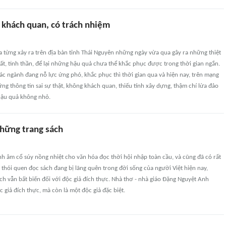
 khách quan, có trách nhiệm
a từng xảy ra trên địa bàn tỉnh Thái Nguyên những ngày vừa qua gây ra những thiệt
chất, tinh thần, để lại những hậu quả chưa thể khắc phục được trong thời gian ngắn.
các ngành đang nỗ lực ứng phó, khắc phục thì thời gian qua và hiện nay, trên mạng
ững thông tin sai sự thật, không khách quan, thiếu tính xây dựng, thậm chí lừa đảo
 hậu quả không nhỏ.
những trang sách
nh âm cổ súy nồng nhiệt cho văn hóa đọc thời hội nhập toàn cầu, và cũng đã có rất
ề thói quen đọc sách đang bị lãng quên trong đời sống của người Việt hiện nay,
ách vẫn bất biến đối với độc giả đích thực. Nhà thơ - nhà giáo Đặng Nguyệt Anh
c giả đích thực, mà còn là một độc giả đặc biệt.