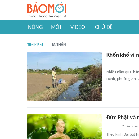
NÓNG
MỚI
VIDEO
CHỦ ĐỀ
TÌM KIẾM
TA THÁN
Khốn khổ vì 
Nhiều năm qua, hà
Danh, phường An Nh
Đức Phật và 
2
liên quan
Theo kinh Đại bát N