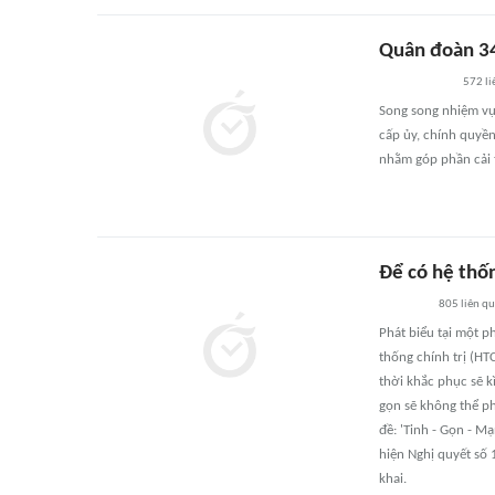
Quân đoàn 34
572
li
Song song nhiệm vụ
cấp ủy, chính quyền
nhằm góp phần cải t
Để có hệ thốn
805
liên q
Phát biểu tại một p
thống chính trị (HT
thời khắc phục sẽ 
gọn sẽ không thể phá
đề: 'Tinh - Gọn - M
hiện Nghị quyết số 
khai.