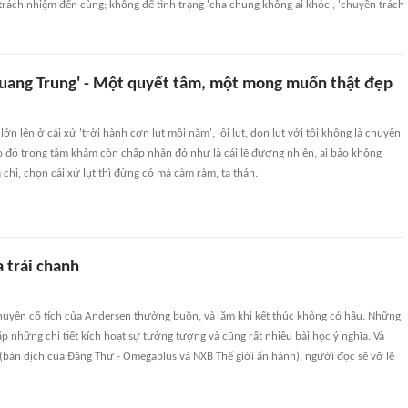
trách nhiệm đến cùng; không để tình trạng 'cha chung không ai khóc', 'chuyền trách
Quang Trung' - Một quyết tâm, một mong muốn thật đẹp
lớn lên ở cái xứ 'trời hành cơn lụt mỗi năm', lội lụt, dọn lụt với tôi không là chuyện
o đó trong tâm khảm còn chấp nhận đó như là cái lẽ đương nhiên, ai bảo không
 chi, chọn cái xứ lụt thì đừng có mà càm ràm, ta thán.
a trái chanh
uyện cổ tích của Andersen thường buồn, và lắm khi kết thúc không có hậu. Những
p những chi tiết kích hoạt sự tưởng tượng và cũng rất nhiều bài học ý nghĩa. Và
(bản dịch của Đăng Thư - Omegaplus và NXB Thế giới ấn hành), người đọc sẽ vỡ lẽ