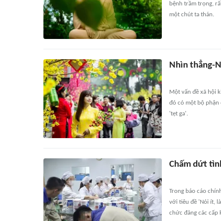
bệnh trầm trọng, rấ
một chút ta thán.
Nhìn thẳng-Nó
Một vấn đề xã hội k
đó có một bộ phận 
'tẹt ga'.
Chấm dứt tìn
Trong báo cáo chính
với tiêu đề 'Nói ít,
chức đảng các cấp k