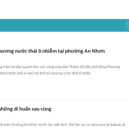
mương nước thải ô nhiễm tại phường An Nhơn
ng trăm hộ dân quanh khu vực vòng xoay Bàn Thành (tổ dân phố Đông Phương
ơn) khốn khổ vì mùi hôi thối từ mương nước thải lộ thiên.
những di huấn sau cùng
iết-bàn (Trường bộ kinh), trước lúc viên tịch, Thế Tôn an cư mùa mưa tại Baluvā, bị