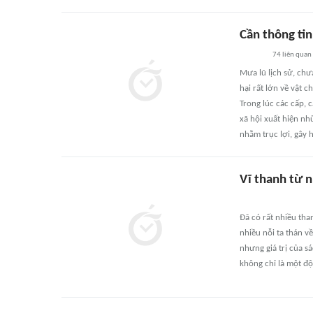
Cần thông tin
74
liên quan
Mưa lũ lịch sử, chư
hại rất lớn về vật 
Trong lúc các cấp, 
xã hội xuất hiện nh
nhằm trục lợi, gây
Vĩ thanh từ 
Đã có rất nhiều tha
nhiều nỗi ta thán v
nhưng giá trị của s
không chỉ là một độ