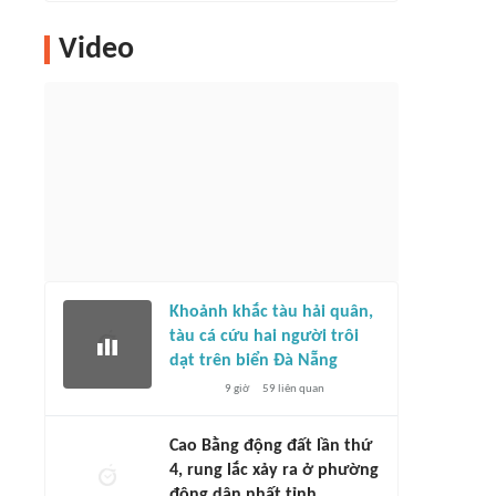
Video
Khoảnh khắc tàu hải quân,
tàu cá cứu hai người trôi
dạt trên biển Đà Nẵng
9 giờ
59
liên quan
Cao Bằng động đất lần thứ
4, rung lắc xảy ra ở phường
đông dân nhất tỉnh