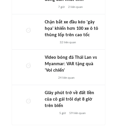
7 giờ
2
liên quan
Chặn bắt xe đầu kéo 'gây
họa' khiến hơn 100 xe ô tô
thủng lốp trên cao tốc
32
liên quan
Video bóng đá Thái Lan vs
Myanmar: VAR tặng quà
'Voi chiến'
24
liên quan
Giây phút trở về đất liền
của cô gái trôi dạt 8 giờ
trên biển
5 giờ
59
liên quan