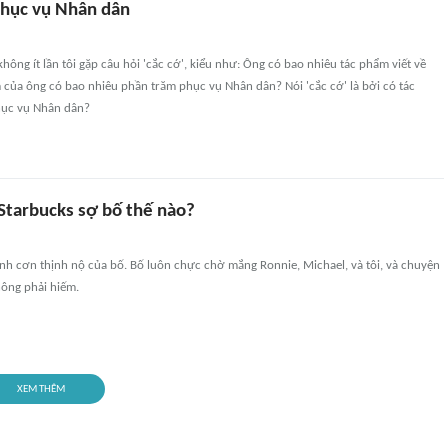
phục vụ Nhân dân
không ít lần tôi gặp câu hỏi 'cắc cớ', kiểu như: Ông có bao nhiêu tác phẩm viết về
 của ông có bao nhiêu phần trăm phục vụ Nhân dân? Nói 'cắc cớ' là bởi có tác
ục vụ Nhân dân?
 Starbucks sợ bố thế nào?
ánh cơn thịnh nộ của bố. Bố luôn chực chờ mắng Ronnie, Michael, và tôi, và chuyện
hông phải hiếm.
XEM THÊM