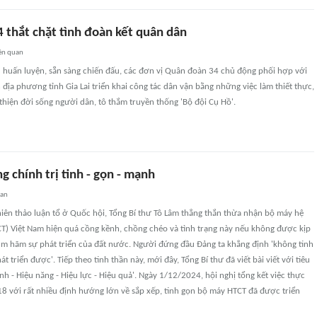
 thắt chặt tình đoàn kết quân dân
ên quan
 huấn luyện, sẵn sàng chiến đấu, các đơn vị Quân đoàn 34 chủ động phối hợp với
 địa phương tỉnh Gia Lai triển khai công tác dân vận bằng những việc làm thiết thực,
hiện đời sống người dân, tô thắm truyền thống 'Bộ đội Cụ Hồ'.
g chính trị tinh - gọn - mạnh
uan
hiên thảo luận tổ ở Quốc hội, Tổng Bí thư Tô Lâm thẳng thắn thừa nhận bộ máy hệ
CT) Việt Nam hiện quá cồng kềnh, chồng chéo và tình trạng này nếu không được kịp
kìm hãm sự phát triển của đất nước. Người đứng đầu Đảng ta khẳng định 'không tinh
t triển được'. Tiếp theo tinh thần này, mới đây, Tổng Bí thư đã viết bài viết với tiêu
ạnh - Hiệu năng - Hiệu lực - Hiệu quả'. Ngày 1/12/2024, hội nghị tổng kết việc thực
18 với rất nhiều định hướng lớn về sắp xếp, tinh gọn bộ máy HTCT đã được triển