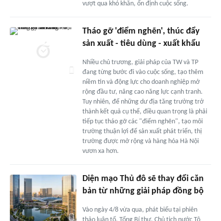
vượt qua khó khăn, ổn định cuộc sống.
Tháo gỡ 'điểm nghẽn', thúc đẩy
sản xuất - tiêu dùng - xuất khẩu
Nhiều chủ trương, giải pháp của TW và TP
đang từng bước đi vào cuộc sống, tạo thêm
niềm tin và động lực cho doanh nghiệp mở
rộng đầu tư, nâng cao năng lực cạnh tranh.
Tuy nhiên, để những dư địa tăng trưởng trở
thành kết quả cụ thể, điều quan trọng là phải
tiếp tục tháo gỡ các "điểm nghẽn", tạo môi
trường thuận lợi để sản xuất phát triển, thị
trường được mở rộng và hàng hóa Hà Nội
vươn xa hơn.
Diện mạo Thủ đô sẽ thay đổi căn
bản từ những giải pháp đồng bộ
Vào ngày 4/8 vừa qua, phát biểu tại phiên
thảo luận tổ, Tổng Bí thư, Chủ tịch nước Tô