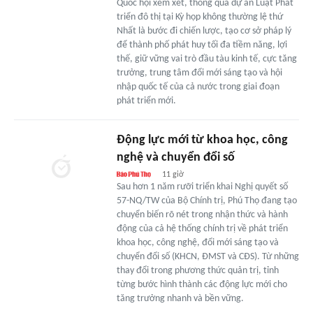
Quốc hội xem xét, thông qua dự án Luật Phát
triển đô thị tại Kỳ họp không thường lệ thứ
Nhất là bước đi chiến lược, tạo cơ sở pháp lý
để thành phố phát huy tối đa tiềm năng, lợi
thế, giữ vững vai trò đầu tàu kinh tế, cực tăng
trưởng, trung tâm đổi mới sáng tạo và hội
nhập quốc tế của cả nước trong giai đoạn
phát triển mới.
Động lực mới từ khoa học, công
nghệ và chuyển đổi số
11 giờ
Sau hơn 1 năm rưỡi triển khai Nghị quyết số
57-NQ/TW của Bộ Chính trị, Phú Thọ đang tạo
chuyển biến rõ nét trong nhận thức và hành
động của cả hệ thống chính trị về phát triển
khoa học, công nghệ, đổi mới sáng tạo và
chuyển đổi số (KHCN, ĐMST và CĐS). Từ những
thay đổi trong phương thức quản trị, tỉnh
từng bước hình thành các động lực mới cho
tăng trưởng nhanh và bền vững.