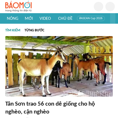
NÓNG
MỚI
VIDEO
CHỦ ĐỀ
#ASEAN Cup 2026
#Tuyển sinh đại học 2026
#Trí tuệ nhân tạo
#Mỹ - Iran
TÌM KIẾM
TỪNG BƯỚC
#Khám phá Việt Nam
#Khám phá thế giới
Tân Sơn trao 56 con dê giống cho hộ
nghèo, cận nghèo