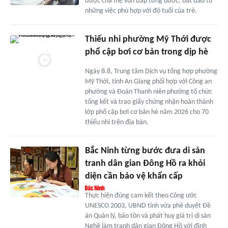
được cha mẹ vun đắp từng bước, bắt đầu từ
những việc phù hợp với độ tuổi của trẻ.
Thiếu nhi phường Mỹ Thới được
phổ cập bơi cơ bản trong dịp hè
Ngày 8.8, Trung tâm Dịch vụ tổng hợp phường
Mỹ Thới, tỉnh An Giang phối hợp với Công an
phường và Đoàn Thanh niên phường tổ chức
tổng kết và trao giấy chứng nhận hoàn thành
lớp phổ cập bơi cơ bản hè năm 2026 cho 70
thiếu nhi trên địa bàn.
Bắc Ninh từng bước đưa di sản
tranh dân gian Đông Hồ ra khỏi
diện cần bảo vệ khẩn cấp
Thực hiện đúng cam kết theo Công ước
UNESCO 2003, UBND tỉnh vừa phê duyệt Đề
án Quản lý, bảo tồn và phát huy giá trị di sản
Nghề làm tranh dân gian Đông Hồ với định