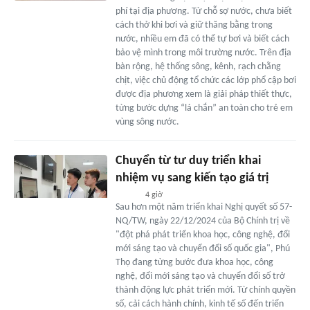
phí tại địa phương. Từ chỗ sợ nước, chưa biết
cách thở khi bơi và giữ thăng bằng trong
nước, nhiều em đã có thể tự bơi và biết cách
bảo vệ mình trong môi trường nước. Trên địa
bàn rộng, hệ thống sông, kênh, rạch chằng
chịt, việc chủ động tổ chức các lớp phổ cập bơi
được địa phương xem là giải pháp thiết thực,
từng bước dựng “lá chắn” an toàn cho trẻ em
vùng sông nước.
Chuyển từ tư duy triển khai
nhiệm vụ sang kiến tạo giá trị
4 giờ
Sau hơn một năm triển khai Nghị quyết số 57-
NQ/TW, ngày 22/12/2024 của Bộ Chính trị về
"đột phá phát triển khoa học, công nghệ, đổi
mới sáng tạo và chuyển đổi số quốc gia", Phú
Thọ đang từng bước đưa khoa học, công
nghệ, đổi mới sáng tạo và chuyển đổi số trở
thành động lực phát triển mới. Từ chính quyền
số, cải cách hành chính, kinh tế số đến triển