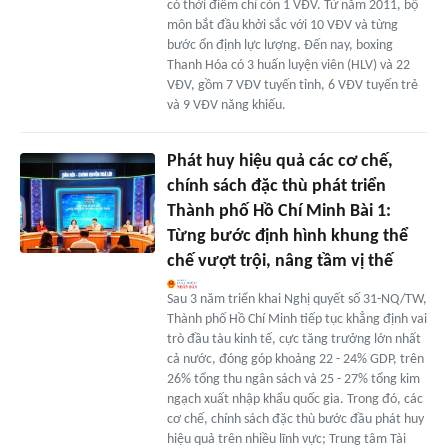
có thời điểm chỉ còn 1 VĐV. Từ năm 2011, bộ
môn bắt đầu khởi sắc với 10 VĐV và từng
bước ổn định lực lượng. Đến nay, boxing
Thanh Hóa có 3 huấn luyện viên (HLV) và 22
VĐV, gồm 7 VĐV tuyến tỉnh, 6 VĐV tuyến trẻ
và 9 VĐV năng khiếu.
Phát huy hiệu quả các cơ chế,
chính sách đặc thù phát triển
Thành phố Hồ Chí Minh Bài 1:
Từng bước định hình khung thể
chế vượt trội, nâng tầm vị thế
Sau 3 năm triển khai Nghị quyết số 31-NQ/TW,
Thành phố Hồ Chí Minh tiếp tục khẳng định vai
trò đầu tàu kinh tế, cực tăng trưởng lớn nhất
cả nước, đóng góp khoảng 22 - 24% GDP, trên
26% tổng thu ngân sách và 25 - 27% tổng kim
ngạch xuất nhập khẩu quốc gia. Trong đó, các
cơ chế, chính sách đặc thù bước đầu phát huy
hiệu quả trên nhiều lĩnh vực; Trung tâm Tài