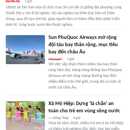
1 giờ
UBND xã Tân Sơn vừa tổ chức trao 56 con dê cỏ giống địa phương cùng
thuốc thú y cho 8 hộ nghèo, hộ cận nghèo tại thôn Dụt Dàn và thôn
Dùng, qua đó tạo sinh kế, giúp người dân có thêm điều kiện phát triển
kinh tế, từng bước vươn lên thoát nghèo.
Sun PhuQuoc Airways mở rộng
đội tàu bay thân rộng, mục tiêu
bay đến châu Âu
3 giờ
Với việc sắp nhận thêm nhiều tàu bay thân
rộng hiện đại, Hãng hàng không Sun PhuQuoc
Airways sẽ mở rộng mạng đường bay đến
nhiều điểm trên thế giới, trong đó có một số
nước tại châu Âu.
Xã Mỹ Hiệp: Dựng 'lá chắn' an
toàn cho trẻ em vùng sông nước
Đồng Tháp
4 giờ
Mùa hè năm 2026, nhiều trẻ em ở xã Mỹ Hiệp
có thêm trải nghiệm đặc biệt: Học bơi miễn