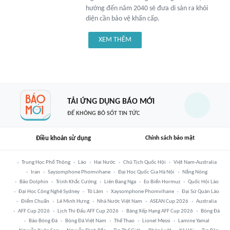
hướng đến năm 2040 sẽ đưa di sản ra khỏi
diện cần bảo vệ khẩn cấp.
XEM THÊM
TẢI ỨNG DỤNG BÁO MỚI
ĐỂ KHÔNG BỎ SÓT TIN TỨC
Điều khoản sử dụng
Chính sách bảo mật
Trung Học Phổ Thông
Lào
Hai Nước
Chủ Tịch Quốc Hội
Việt Nam-Australia
Iran
Saysomphone Phomvihane
Đại Học Quốc Gia Hà Nội
Nắng Nóng
Bão Dolphin
Trịnh Khắc Cường
Liên Bang Nga
Eo Biển Hormuz
Quốc Hội Lào
Đại Học Công Nghệ Sydney
Tô Lâm
Xaysomphone Phomvihane
Đại Sứ Quán Lào
Điểm Chuẩn
Lê Minh Hưng
Nhà Nước Việt Nam
ASEAN Cup 2026
Australia
AFF Cup 2026
Lịch Thi Đấu AFF Cup 2026
Bảng Xếp Hạng AFF Cup 2026
Bóng Đá
Báo Bóng Đá
Bóng Đá Việt Nam
Thể Thao
Lionel Messi
Lamine Yamal