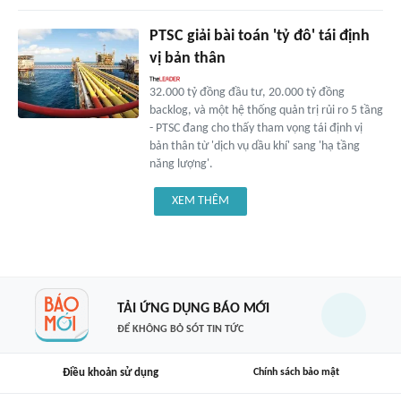
PTSC giải bài toán 'tỷ đô' tái định
vị bản thân
32.000 tỷ đồng đầu tư, 20.000 tỷ đồng
backlog, và một hệ thống quản trị rủi ro 5 tầng
- PTSC đang cho thấy tham vọng tái định vị
bản thân từ 'dịch vụ dầu khí' sang 'hạ tầng
năng lượng'.
XEM THÊM
TẢI ỨNG DỤNG BÁO MỚI
ĐỂ KHÔNG BỎ SÓT TIN TỨC
Điều khoản sử dụng
Chính sách bảo mật