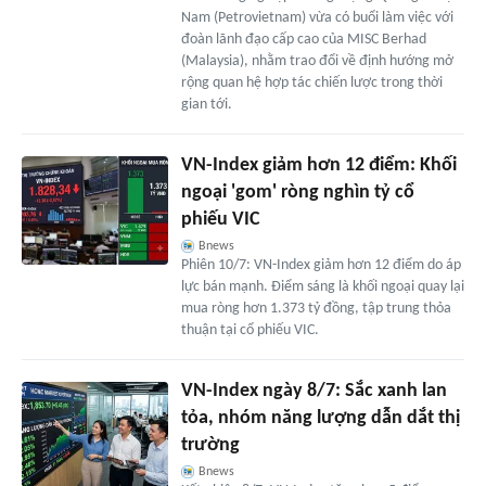
Nam (Petrovietnam) vừa có buổi làm việc với
đoàn lãnh đạo cấp cao của MISC Berhad
(Malaysia), nhằm trao đổi về định hướng mở
rộng quan hệ hợp tác chiến lược trong thời
gian tới.
VN-Index giảm hơn 12 điểm: Khối
ngoại 'gom' ròng nghìn tỷ cổ
phiếu VIC
Bnews
Phiên 10/7: VN-Index giảm hơn 12 điểm do áp
lực bán mạnh. Điểm sáng là khối ngoại quay lại
mua ròng hơn 1.373 tỷ đồng, tập trung thỏa
thuận tại cổ phiếu VIC.
VN-Index ngày 8/7: Sắc xanh lan
tỏa, nhóm năng lượng dẫn dắt thị
trường
Bnews