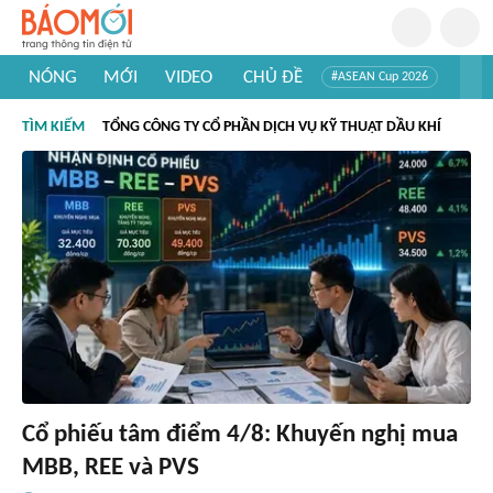
NÓNG
MỚI
VIDEO
CHỦ ĐỀ
#ASEAN Cup 2026
#Trí tuệ nhân tạo
#Mỹ - Iran
#Khám phá Việt Nam
TÌM KIẾM
TỔNG CÔNG TY CỔ PHẦN DỊCH VỤ KỸ THUẬT DẦU KHÍ
#Khám phá thế giới
Cổ phiếu tâm điểm 4/8: Khuyến nghị mua
MBB, REE và PVS