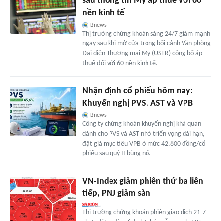
sau thông tin Mỹ áp thuế với 60
nền kinh tế
Bnews
Thị trường chứng khoán sáng 24/7 giảm mạnh
ngay sau khi mở cửa trong bối cảnh Văn phòng
Đại diện Thương mại Mỹ (USTR) công bố áp
thuế đối với 60 nền kinh tế.
Nhận định cổ phiếu hôm nay:
Khuyến nghị PVS, AST và VPB
Bnews
Công ty chứng khoán khuyến nghị khả quan
dành cho PVS và AST nhờ triển vọng dài hạn,
đặt giá mục tiêu VPB ở mức 42.800 đồng/cổ
phiếu sau quý II bùng nổ.
VN-Index giảm phiên thứ ba liên
tiếp, PNJ giảm sàn
Thị trường chứng khoán phiên giao dịch 21-7