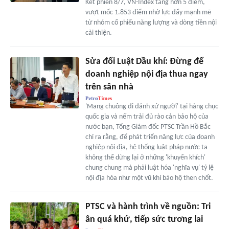
Kết phiên 8/7, VN-Index tăng hơn 5 điểm,
vượt mốc 1.853 điểm nhờ lực đẩy mạnh mẽ
từ nhóm cổ phiếu năng lượng và dòng tiền nội
cải thiện.
Sửa đổi Luật Dầu khí: Đừng để
doanh nghiệp nội địa thua ngay
trên sân nhà
'Mang chuông đi đánh xứ người' tại hàng chục
quốc gia và nếm trải đủ rào cản bảo hộ của
nước bạn, Tổng Giám đốc PTSC Trần Hồ Bắc
chỉ ra rằng, để phát triển năng lực của doanh
nghiệp nội địa, hệ thống luật pháp nước ta
không thể dừng lại ở những 'khuyến khích'
chung chung mà phải luật hóa 'nghĩa vụ' tỷ lệ
nội địa hóa như một vũ khí bảo hộ then chốt.
PTSC và hành trình về nguồn: Tri
ân quá khứ, tiếp sức tương lai