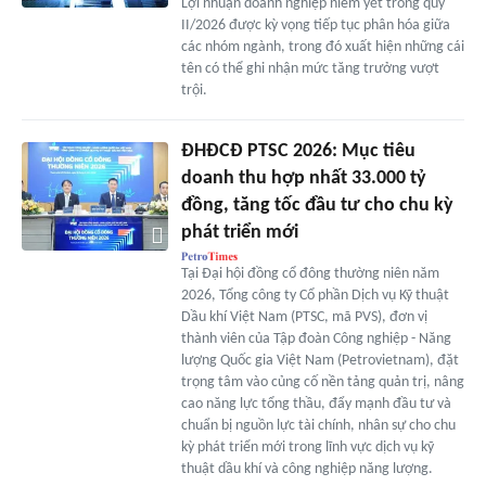
Lợi nhuận doanh nghiệp niêm yết trong quý
II/2026 được kỳ vọng tiếp tục phân hóa giữa
các nhóm ngành, trong đó xuất hiện những cái
tên có thể ghi nhận mức tăng trưởng vượt
trội.
ĐHĐCĐ PTSC 2026: Mục tiêu
doanh thu hợp nhất 33.000 tỷ
đồng, tăng tốc đầu tư cho chu kỳ
phát triển mới
Tại Đại hội đồng cổ đông thường niên năm
2026, Tổng công ty Cổ phần Dịch vụ Kỹ thuật
Dầu khí Việt Nam (PTSC, mã PVS), đơn vị
thành viên của Tập đoàn Công nghiệp - Năng
lượng Quốc gia Việt Nam (Petrovietnam), đặt
trọng tâm vào củng cố nền tảng quản trị, nâng
cao năng lực tổng thầu, đẩy mạnh đầu tư và
chuẩn bị nguồn lực tài chính, nhân sự cho chu
kỳ phát triển mới trong lĩnh vực dịch vụ kỹ
thuật dầu khí và công nghiệp năng lượng.