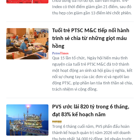
chưa dừng đà rơi do lực bán vẫn mạnh. VN-
Index có thời điểm giảm gần 21 điểm, sau đó
thu hẹp còn giảm gần 13 điểm khi chốt phiên.
Tuổi trẻ PTSC M&C tiếp nối hành
trình sẻ chia từ những giọt máu
hồng
Qua 15 lần tổ chức, Ngày hội hiến máu tình
nguyện của tuổi trẻ PTSC M&C đã trở thành
một hoạt động an sinh xã hội giàu ý nghĩa, kết
nối sự chung tay của các đơn vị và người lao
động PTSC, góp phần lan tỏa tinh thần sẻ chia,
trách nhiệm vì cộng đồng.
PVS ước lãi 820 tỷ trong 6 tháng,
đạt 83% kế hoạch năm
Trong 6 tháng cuối năm, PVS phấn đấu hoàn
thành kế hoạch quản trị năm 2026 với doanh
thu hợp nhất 34.000 tỷ đồng, lợi nhuận trước