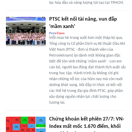
lọc hóa dầu và năng lượng tái tạo tại TPHCM.
PTSC kết nối tài năng, vun đắp
'mầm xanh'
Mỗi mùa hè trong suốt hơn một thập kỷ qua,
Tổng công ty Cổ phần Dịch vụ Kỹ thuật Dầu khí
Việt Nam (PTSC - đơn vị thành viên của
Petrovietnam) lại dành một không gian đặc
biệt để tôn vinh những 'mầm xanh' - con em
cán bộ, người lao động đạt thành tích xuất sắc
trong học tập. Hành trình ấy không chỉ ghi
nhận những nỗ lực của hôm nay mà còn nuôi
dưỡng khát vọng, bồi đắp tri thức và kết nối
các thế hệ trong đại gia đình PTSC, góp phần
xây dựng nguồn nhân lực chất lượng cho
tương lai.
Chứng khoán kết phiên 27/7: VN-
Index mất mốc 1.670 điểm, khối