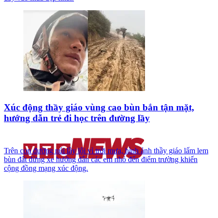
Xúc động thầy giáo vùng cao bùn bắn tận mặt,
hướng dẫn trẻ đi học trên đường lầy
Trên con đường núi lầy lội vì trời mưa, hình ảnh thầy giáo lấm lem
bùn đất dừng xe hướng dẫn các em nhỏ đến điểm trường khiến
cộng đồng mạng xúc động.