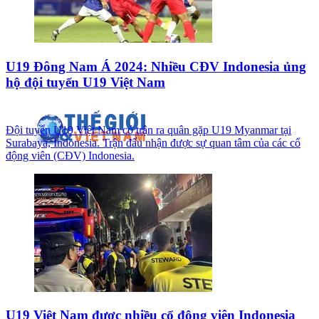
U19 Đông Nam Á 2024: Nhiều CĐV Indonesia ủng
hộ đội tuyển U19 Việt Nam
Đội tuyển U19 Việt Nam có trận ra quân gặp U19 Myanmar tại
Surabaya, Indonesia. Trận đấu nhận được sự quan tâm của các cổ
động viên (CĐV) Indonesia.
U19 Việt Nam được nhiều cổ động viên Indonesia