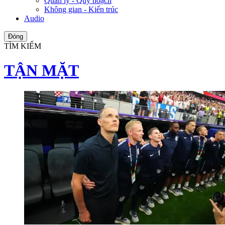
Quản lý - Quy hoạch
Không gian - Kiến trúc
Audio
Đóng
TÌM KIẾM
TẬN MẶT