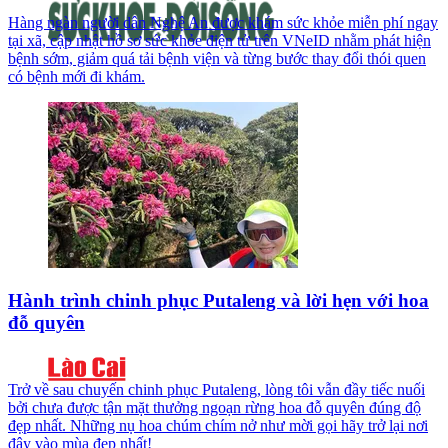
Hàng ngàn người dân Nghệ An được khám sức khỏe miễn phí ngay
tại xã, cập nhật hồ sơ sức khỏe điện tử trên VNeID nhằm phát hiện
bệnh sớm, giảm quá tải bệnh viện và từng bước thay đổi thói quen
có bệnh mới đi khám.
Hành trình chinh phục Putaleng và lời hẹn với hoa
đỗ quyên
Trở về sau chuyến chinh phục Putaleng, lòng tôi vẫn đầy tiếc nuối
bởi chưa được tận mặt thưởng ngoạn rừng hoa đỗ quyên đúng độ
đẹp nhất. Những nụ hoa chúm chím nở như mời gọi hãy trở lại nơi
đây vào mùa đẹp nhất!