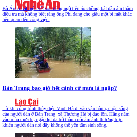
Bà Ánh phát hiện vết son đáng ngờ trên áo chồng, bắt đầu âm thầm
điều tra mà không biết rằng ông Phi đang che giấu một bí mật khác
liên quan đến công việc.
Bản Trang bao giờ hết cảnh cứ mưa là ngập?
Từ khi công trình thủy điện Vĩnh Hà đi vào vận hành, cuộc sống
của người dân ở Bản Trang, xã Thượng Hà bị đảo lộn. Hằng năm,
vào mùa mưa lũ, ngập lụt đã trở thành nỗi ám ảnh thường trực,
khiến người dân nơi đây không thể yên tâm sinh sống.