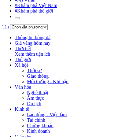
#Khám phá Việt Nam
#Khám phá thế giới
Tin
Thông tin bóng đá
Giá vàng hôm nay
Thời tiết
Xem thêm tiện ích
Thế giới
Xã hội
Thời sự
Giao thông
Môi trường - Khí hậu
Văn hóa
Nghệ thuật
Ẩm thực
Du lịch
Kinh tế
Lao động - Việc làm
Tài chính
Chứng khoán
Kinh doanh
Giáo dục