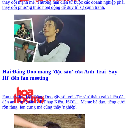
thay đổi mạnh mẽ. Thương mại điện tử buộc các doanh nghiệp phải
thay đổi phương thức hoạt động để duy trì sự cạnh tranh.
Hải Đăng Doo mang 'đặc sản' của Anh Trai 'Say
Hi' đến fan meeting
Fan meeting Hải Đăng Doo gây sốt với 'đặc sản' thảm gai 'chiêu đãi'
dàn anh em Quân A.P, Pháp Kiều, JSOL... Meme bá đạo, tiếng cười
rộn ràng, fan cưng mà cũng thấy 'nghiệp'.