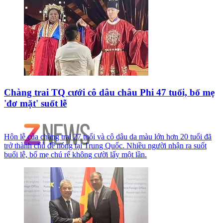
Chàng trai TQ cưới cô dâu châu Phi 47 tuổi, bố mẹ
'đơ mặt' suốt lễ
Hôn lễ của chàng trai 27 tuổi và cô dâu da màu lớn hơn 20 tuổi đã
trở thành chủ đề nóng tại Trung Quốc. Nhiều người nhận ra suốt
buổi lễ, bố mẹ chú rể không cười lấy một lần.