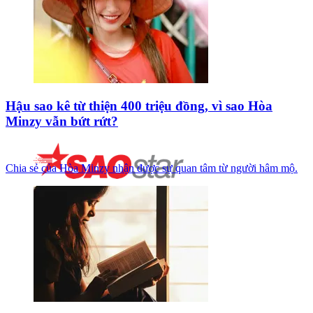
Hậu sao kê từ thiện 400 triệu đồng, vì sao Hòa
Minzy vẫn bứt rứt?
Chia sẻ của Hòa Minzy nhận được sự quan tâm từ người hâm mộ.