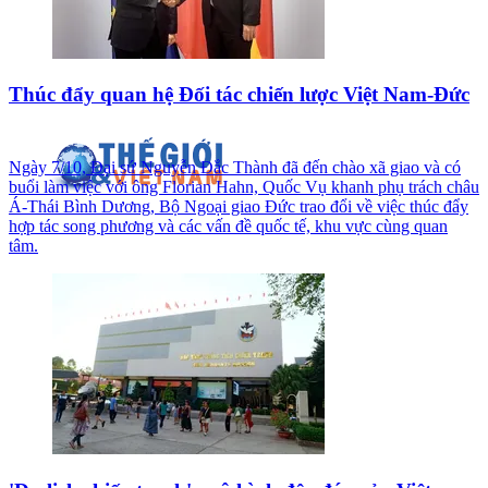
Thúc đẩy quan hệ Đối tác chiến lược Việt Nam-Đức
Ngày 7/10, Đại sứ Nguyễn Đắc Thành đã đến chào xã giao và có
buổi làm việc với ông Florian Hahn, Quốc Vụ khanh phụ trách châu
Á-Thái Bình Dương, Bộ Ngoại giao Đức trao đổi về việc thúc đẩy
hợp tác song phương và các vấn đề quốc tế, khu vực cùng quan
tâm.