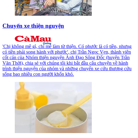
Chuyến xe thiện nguyện
'Chị không mê gì, chỉ mê làm từ thiện. Có phước là có tiền, nhưng
có tiền phải song hành với phước', chị Trần Ngọc Vẹn, thành viên
cốt cán của Nhóm thiện nguyện Ánh Ðạo Sông Ðốc (huyện Trần
Văn Thời), chia sẻ với chúng tôi khi bắt đầu câu chuyện về hành
trình thiện nguyện của nhóm và những chuyến xe cứu thương cứu
sống bao nhiêu con người khốn khó.