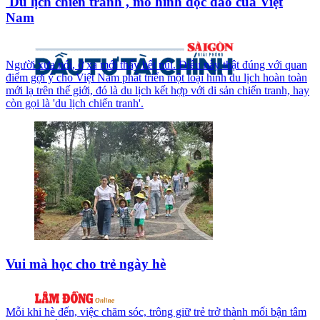
'Du lịch chiến tranh', mô hình độc đáo của Việt
Nam
Người xưa nói, ở xa mới thấy hết núi. Điều này thật đúng với quan
điểm gợi ý cho Việt Nam phát triển một loại hình du lịch hoàn toàn
mới lạ trên thế giới, đó là du lịch kết hợp với di sản chiến tranh, hay
còn gọi là 'du lịch chiến tranh'.
Vui mà học cho trẻ ngày hè
Mỗi khi hè đến, việc chăm sóc, trông giữ trẻ trở thành mối bận tâm