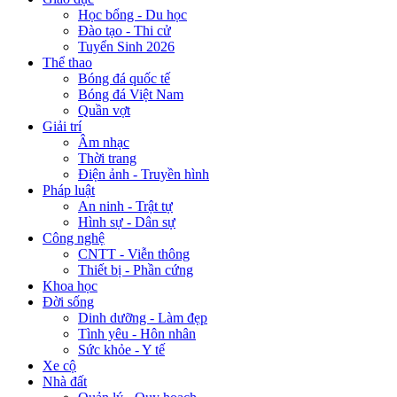
Học bổng - Du học
Đào tạo - Thi cử
Tuyển Sinh 2026
Thể thao
Bóng đá quốc tế
Bóng đá Việt Nam
Quần vợt
Giải trí
Âm nhạc
Thời trang
Điện ảnh - Truyền hình
Pháp luật
An ninh - Trật tự
Hình sự - Dân sự
Công nghệ
CNTT - Viễn thông
Thiết bị - Phần cứng
Khoa học
Đời sống
Dinh dưỡng - Làm đẹp
Tình yêu - Hôn nhân
Sức khỏe - Y tế
Xe cộ
Nhà đất