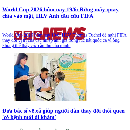
World Cup 2026 hôm nay 19/6: Rừng máy quay
chĩa vào mặt, HLV Anh cầu cứu FIFA
World Cup 2026 hôm nay 19/6: HLV Thomas Tuchel đề nghị FIFA
thay đổi vị trí của các nhiếp ảnh gia trong lúc hát quốc ca vì ông
không thể thấy các cầu thủ của mình.
Đưa bác sĩ về xã giúp người dân thay đổi thói quen
'có bệnh mới đi khám'