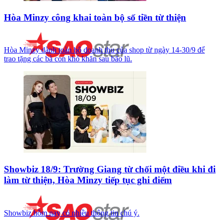
Hòa Minzy công khai toàn bộ số tiền từ thiện
Hòa Minzy dành toàn bộ doanh thu của shop từ ngày 14-30/9 để
trao tặng các bà con khó khăn sau bão lũ.
Showbiz 18/9: Trường Giang từ chối một điều khi đi
làm từ thiện, Hòa Minzy tiếp tục ghi điểm
Showbiz hôm nay có nhiều thông tin chú ý.