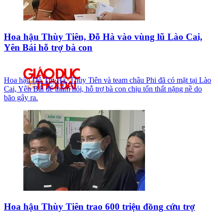
Hoa hậu Thùy Tiên, Đỗ Hà vào vùng lũ Lào Cai,
Yên Bái hỗ trợ bà con
Hoa hậu Đỗ Thị Hà, Thùy Tiên và team châu Phi đã có mặt tại Lào
Cai, Yên Bái để thăm hỏi, hỗ trợ bà con chịu tổn thất nặng nề do
bão gây ra.
Hoa hậu Thùy Tiên trao 600 triệu đồng cứu trợ