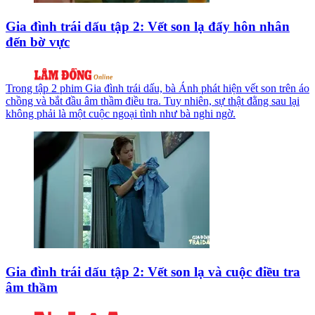
Gia đình trái dấu tập 2: Vết son lạ đẩy hôn nhân
đến bờ vực
Trong tập 2 phim Gia đình trái dấu, bà Ánh phát hiện vết son trên áo
chồng và bắt đầu âm thầm điều tra. Tuy nhiên, sự thật đằng sau lại
không phải là một cuộc ngoại tình như bà nghi ngờ.
Gia đình trái dấu tập 2: Vết son lạ và cuộc điều tra
âm thầm