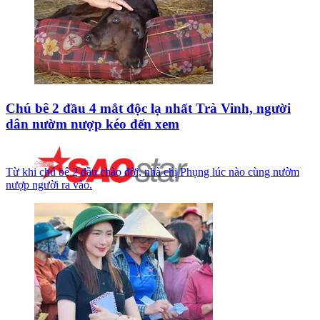
Chú bê 2 đầu 4 mắt độc lạ nhất Trà Vinh, người
dân nườm nượp kéo đến xem
Từ khi chú bê 2 đầu chào đời, nhà chị Phụng lúc nào cùng nườm
nượp người ra vào.