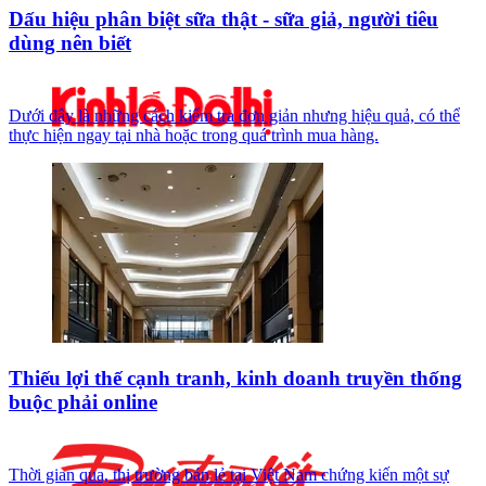
Dấu hiệu phân biệt sữa thật - sữa giả, người tiêu
dùng nên biết
Dưới đây là những cách kiểm tra đơn giản nhưng hiệu quả, có thể
thực hiện ngay tại nhà hoặc trong quá trình mua hàng.
Thiếu lợi thế cạnh tranh, kinh doanh truyền thống
buộc phải online
Thời gian qua, thị trường bán lẻ tại Việt Nam chứng kiến một sự