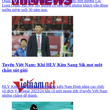
Quán bánh rán mặn này nằm trong con ngõ nhỏ trên đường Lạc
Long Quân, Hà Nội, tuy không có biển hiệu nhưng khách vẫn đông
nườm nượp suốt 30 năm qua.
Tuyển Việt Nam: Khi HLV Kim Sang Sik mơ một
chân sút giỏi
HLV Kim Sang Sik sau khi chứng kiến Nam Định nâng cao chức
vô địch V-League 2023/24 hẳn có một mong ước ở tuyển Việt Nam
nhưng chẳng dễ thành.