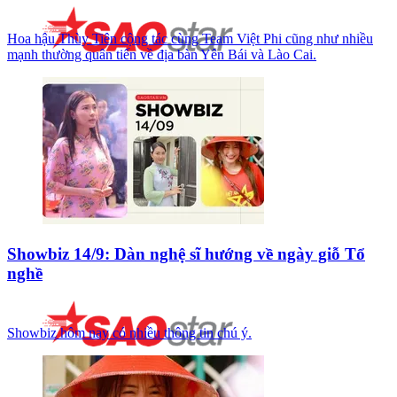
Hoa hậu Thùy Tiên cộng tác cùng Team Việt Phi cũng như nhiều
mạnh thường quân tiến về địa bàn Yên Bái và Lào Cai.
Showbiz 14/9: Dàn nghệ sĩ hướng về ngày giỗ Tổ
nghề
Showbiz hôm nay có nhiều thông tin chú ý.