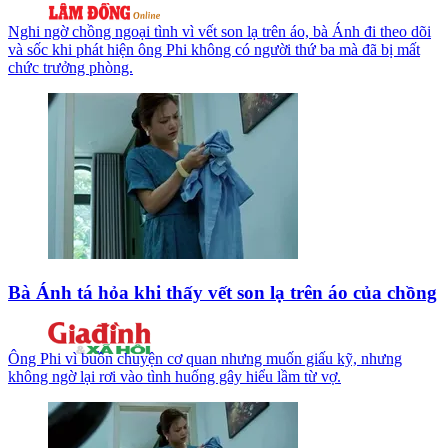
Nghi ngờ chồng ngoại tình vì vết son lạ trên áo, bà Ánh đi theo dõi
và sốc khi phát hiện ông Phi không có người thứ ba mà đã bị mất
chức trưởng phòng.
Bà Ánh tá hỏa khi thấy vết son lạ trên áo của chồng
Ông Phi vì buồn chuyện cơ quan nhưng muốn giấu kỹ, nhưng
không ngờ lại rơi vào tình huống gây hiểu lầm từ vợ.