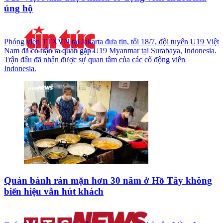
ủng hộ
Phóng viên TTXVN tại Jakarta đưa tin, tối 18/7, đội tuyển U19 Việt
Nam đã có trận ra quân gặp U19 Myanmar tại Surabaya, Indonesia.
Trận đấu đã nhận được sự quan tâm của các cổ động viên
Indonesia.
Quán bánh rán mặn hơn 30 năm ở Hồ Tây không
biển hiệu vẫn hút khách