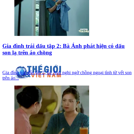
Gia đình trái dấu tập 2: Bà Ánh phát hiện có dấu
son lạ trên áo chồng
Gia đình trái dấu tập 2, bà Ánh nghi ngờ chồng ngoại tình từ vết son
trên áo...