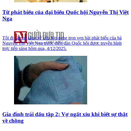
Từ phát biểu của đại biểu Quốc hội Nguyễn Thị Việt
Nga
Tôi đi cà phê sáng về vừa kịp nghe trọn vẹn bài phát biểu của bà
Nguyễn Thị Việt Nga trước diễn đàn Quốc hội được truyền hình
trực tiếp sáng hôm qua, 4/12/2025.
Gia đình trái dấu tập 2: Vợ ngất xỉu khi biết sự thật
về chồng