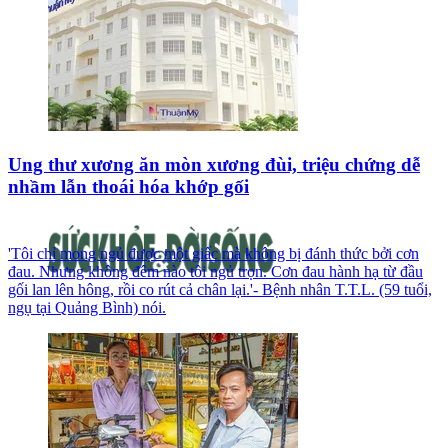
Ung thư xương ăn mòn xương đùi, triệu chứng dễ
nhầm lẫn thoái hóa khớp gối
'Tôi chỉ mong ngủ được một giấc mà không bị đánh thức bởi cơn
đau. Nhưng không đêm nào tôi ngủ trọn. Cơn đau hành hạ từ đầu
gối lan lên hông, rồi co rút cả chân lại.'- Bệnh nhân T.T.L. (59 tuổi,
ngụ tại Quảng Bình) nói.