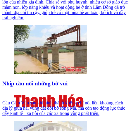
lớn của nhiều gia đình. Chia sẻ với phụ huynh, nhiều cơ sở giáo dục
mầm non, lớp năng khiếu và hoạt động hè ở tỉnh Lâm Đồng đã trở
thành địa chỉ tin cậy, giúp trẻ có một mùa hè an toàn, bổ ích và đầy
trải nghiệm.
Nhịp cầu nối những bờ vui
Cầu Cẩm Vân sau khi hình thành không chỉ nối liền khoảng cách
địa lý giữa hai vùng đất đôi bờ sông Mã, mà còn tạo động lực thúc
đẩy kinh tế - xã hội của các xã trong vùng phát triển.