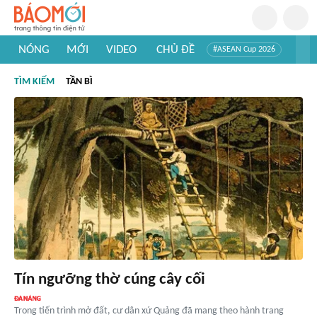
NÓNG
MỚI
VIDEO
CHỦ ĐỀ
#ASEAN Cup 2026
#Trí tuệ nhân tạo
#Mỹ - Iran
#Khám phá Việt Nam
TÌM KIẾM
TẦN BÌ
#Khám phá thế giới
Tín ngưỡng thờ cúng cây cối
Trong tiến trình mở đất, cư dân xứ Quảng đã mang theo hành trang