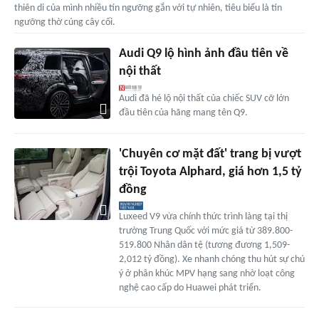
thiên di của mình nhiều tín ngưỡng gắn với tự nhiên, tiêu biểu là tín
ngưỡng thờ cúng cây cối.
Audi Q9 lộ hình ảnh đầu tiên về
nội thất
Audi đã hé lộ nội thất của chiếc SUV cỡ lớn
đầu tiên của hãng mang tên Q9.
'Chuyên cơ mặt đất' trang bị vượt
trội Toyota Alphard, giá hơn 1,5 tỷ
đồng
Luxeed V9 vừa chính thức trình làng tại thị
trường Trung Quốc với mức giá từ 389.800-
519.800 Nhân dân tệ (tương đương 1,509-
2,012 tỷ đồng). Xe nhanh chóng thu hút sự chú
ý ở phân khúc MPV hạng sang nhờ loạt công
nghệ cao cấp do Huawei phát triển.