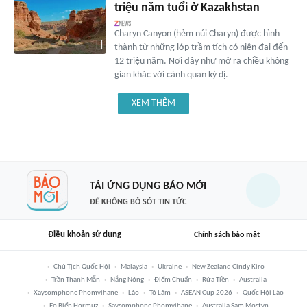
triệu năm tuổi ở Kazakhstan
Charyn Canyon (hẻm núi Charyn) được hình
thành từ những lớp trầm tích có niên đại đến
12 triệu năm. Nơi đây như mở ra chiều không
gian khác với cảnh quan kỳ dị.
XEM THÊM
TẢI ỨNG DỤNG BÁO MỚI
ĐỂ KHÔNG BỎ SÓT TIN TỨC
Điều khoản sử dụng
Chính sách bảo mật
Chủ Tịch Quốc Hội
Malaysia
Ukraine
New Zealand Cindy Kiro
Trần Thanh Mẫn
Nắng Nóng
Điểm Chuẩn
Rửa Tiền
Australia
Xaysomphone Phomvihane
Lào
Tô Lâm
ASEAN Cup 2026
Quốc Hội Lào
Eo Biển Hormuz
Saysomphone Phomvihane
Australia Sam Mostyn