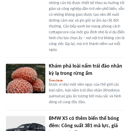
những căn hộ được thiết kế theo xu hướng tối
giản và công nghiệp dần trở nên phổ biến, vẫn
có những không gian được tạo nên để nuôi
dưỡng cảm xúc và gìn giữ sự ấm áp rất đời
thường. Căn bếp xanh bơ mang phong cách
cottagecore của một gia đình nhỏ là ví dụ điển
hình cho lựa chọn ấy – nơi nội trợ không còn là
công việc lặp lại, mà trở thành niềm vui mỗi
ngày.
Khám phá loài nấm trái đào nhăn
kỳ lạ trong rừng ẩm
Được ví như một viên ngọc của thế giới các
loài nấm, loài nấm trái đào nhăn (Rhodotus
palmatus) gây ấn tượng bởi màu sắc và hình
dáng vô cùng độc đáo.
BMW X5 có thêm biến thể bóng
đêm: Công suất 381 mã lực, giá