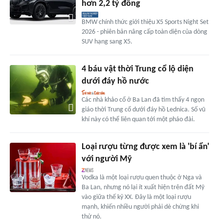
hơn 2,2 tỷ đồng
BMW chính thức giới thiệu X5 Sports Night Set
2026 - phiên bản nâng cấp toàn diện của dòng
SUV hạng sang X5.
4 báu vật thời Trung cổ lộ diện
dưới đáy hồ nước
Các nhà khảo cổ ở Ba Lan đã tìm thấy 4 ngọn
giáo thời Trung cổ dưới đáy hồ Lednica. Số vũ
khí này có thể liên quan tới một pháo đài.
Loại rượu từng được xem là 'bí ẩn'
với người Mỹ
Vodka là một loại rượu quen thuộc ở Nga và
Ba Lan, nhưng nó lại ít xuất hiện trên đất Mỹ
vào giữa thế kỷ XX. Đây là một loại rượu
mạnh, khiến nhiều người phải dè chừng khi
thử nó.