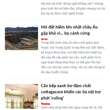
hội mê nội thất 'đứng ngồi không yên'! Không
gian toát lên vẻ hiện đại, tối giản nhưng cực kỳ
ấm áp và đậm chất nghệ thuật.
Mỏ đất hiếm lớn nhất châu Âu
gặp khó vì… bọ cánh cứng
Trong bối cảnh châu Âu tìm cách giảm phụ
thuộc vào Trung Quốc trong lĩnh vực đất hiếm,
kế hoạch khai thác mỏ đất hiếm lớn nhất lục
địa này đã vấp phải rào cản, xuất phát từ lo
ngại hoạt động khai thác có thể gây tổn hại
đến các loài bọ cánh cứng, rêu và nấm đang bị
đe dọa tuyệt chủng.
Căn bếp xanh bơ đậm chất
cottagecore khiến các bà nội trợ
phát 'cuồng'
Giữa nhịp sống hiện đại ngày càng vội vã, khi