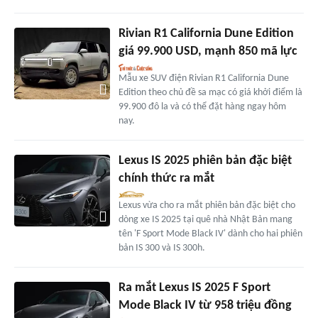
Rivian R1 California Dune Edition
giá 99.900 USD, mạnh 850 mã lực
Mẫu xe SUV điện Rivian R1 California Dune
Edition theo chủ đề sa mạc có giá khởi điểm là
99.900 đô la và có thể đặt hàng ngay hôm
nay.
Lexus IS 2025 phiên bản đặc biệt
chính thức ra mắt
Lexus vừa cho ra mắt phiên bản đặc biệt cho
dòng xe IS 2025 tại quê nhà Nhật Bản mang
tên 'F Sport Mode Black IV' dành cho hai phiên
bản IS 300 và IS 300h.
Ra mắt Lexus IS 2025 F Sport
Mode Black IV từ 958 triệu đồng