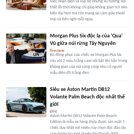
Việc nhận diện và loại bỏ những xu hướng nội
thất lỗi thời không chỉ giúp không gian trở nên
hiện đại hơn mà còn mang lại cảm giác thoải
mái và tiện nghi mỗi ngày.
Morgan Plus Six độc lạ của 'Qua'
Vũ giữa núi rừng Tây Nguyên
Bộ đồng phục của chiếc xe Morgan Plus Six
này với 2 màu trắng cam nổi bật lên hẳn trong
không gian của núi rừng cũng như cô người
mẫu diện đồ trắng-đen.
Siêu xe Aston Martin DB12
Volante Palm Beach độc nhất thế
giới
Aston Martin DB12 Volante Palm Beach
Edition là mẫu xe hàng thửa được sản xuất 1
chiếc duy nhất với nhiều tùy chọn độc đáo lấy
cảm hứng từ vùng duyên hải Florida (Mỹ).