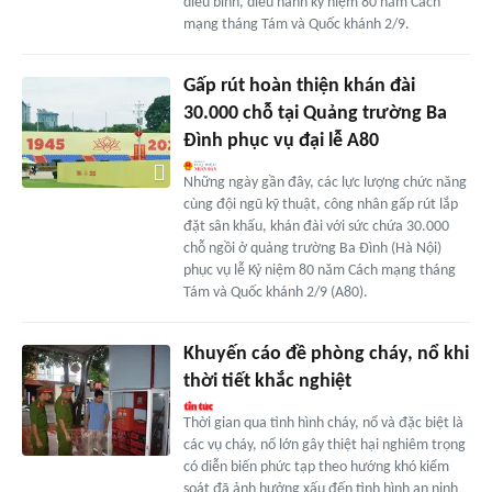
diễu binh, diễu hành kỷ niệm 80 năm Cách
mạng tháng Tám và Quốc khánh 2/9.
Gấp rút hoàn thiện khán đài
30.000 chỗ tại Quảng trường Ba
Đình phục vụ đại lễ A80
Những ngày gần đây, các lực lượng chức năng
cùng đội ngũ kỹ thuật, công nhân gấp rút lắp
đặt sân khấu, khán đài với sức chứa 30.000
chỗ ngồi ở quảng trường Ba Đình (Hà Nội)
phục vụ lễ Kỷ niệm 80 năm Cách mạng tháng
Tám và Quốc khánh 2/9 (A80).
Khuyến cáo đề phòng cháy, nổ khi
thời tiết khắc nghiệt
Thời gian qua tình hình cháy, nổ và đặc biệt là
các vụ cháy, nổ lớn gây thiệt hại nghiêm trọng
có diễn biến phức tạp theo hướng khó kiểm
soát đã ảnh hưởng xấu đến tình hình an ninh