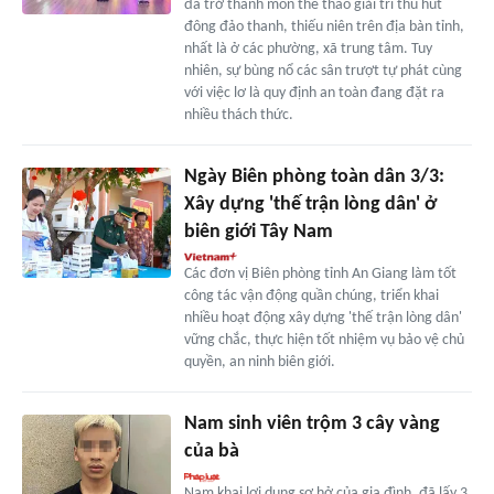
đã trở thành môn thể thao giải trí thu hút
đông đảo thanh, thiếu niên trên địa bàn tỉnh,
nhất là ở các phường, xã trung tâm. Tuy
nhiên, sự bùng nổ các sân trượt tự phát cùng
với việc lơ là quy định an toàn đang đặt ra
nhiều thách thức.
Ngày Biên phòng toàn dân 3/3:
Xây dựng 'thế trận lòng dân' ở
biên giới Tây Nam
Các đơn vị Biên phòng tỉnh An Giang làm tốt
công tác vận động quần chúng, triển khai
nhiều hoạt động xây dựng 'thế trận lòng dân'
vững chắc, thực hiện tốt nhiệm vụ bảo vệ chủ
quyền, an ninh biên giới.
Nam sinh viên trộm 3 cây vàng
của bà
Nam khai lợi dụng sơ hở của gia đình, đã lấy 3