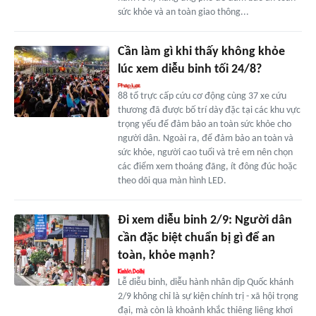
sức khỏe và an toàn giao thông...
Cần làm gì khi thấy không khỏe
lúc xem diễu binh tối 24/8?
88 tổ trực cấp cứu cơ động cùng 37 xe cứu
thương đã được bố trí dày đặc tại các khu vực
trọng yếu để đảm bảo an toàn sức khỏe cho
người dân. Ngoài ra, để đảm bảo an toàn và
sức khỏe, người cao tuổi và trẻ em nên chọn
các điểm xem thoáng đãng, ít đông đúc hoặc
theo dõi qua màn hình LED.
Đi xem diễu binh 2/9: Người dân
cần đặc biệt chuẩn bị gì để an
toàn, khỏe mạnh?
Lễ diễu binh, diễu hành nhân dịp Quốc khánh
2/9 không chỉ là sự kiện chính trị - xã hội trọng
đại, mà còn là khoảnh khắc thiêng liêng khơi