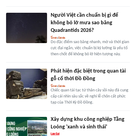
Người Việt cần chuẩn bị gì để
không bỏ lỡ mưa sao băng
Quadrantids 2026?
Do đặc điểm sao băng nhanh, mờ và thời gian
cực đại ngắn, việc chuẩn bị kỹ lưỡng là yếu tố
then chốt để không bỏ lỡ hiện tượng này.
Phát hiện đặc biệt trong quan tài
gỗ cổ thời Đồ Đồng
Chiếc quan tài tạc từ thân cây sồi này đã cung
cấp cái nhìn sâu sắc về nghi lễ chôn cất phức
tạp của Thời Kỳ Đồ Đồng.
Xây dựng khu công nghiệp Tằng
Loỏng 'xanh và sinh thái'