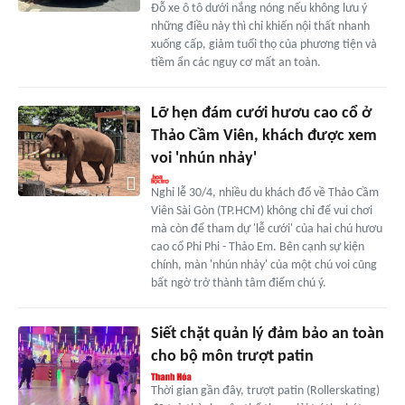
Đỗ xe ô tô dưới nắng nóng nếu không lưu ý
những điều này thì chỉ khiến nội thất nhanh
xuống cấp, giảm tuổi thọ của phương tiện và
tiềm ẩn các nguy cơ mất an toàn.
Lỡ hẹn đám cưới hươu cao cổ ở
Thảo Cầm Viên, khách được xem
voi 'nhún nhảy'
Nghỉ lễ 30/4, nhiều du khách đổ về Thảo Cầm
Viên Sài Gòn (TP.HCM) không chỉ để vui chơi
mà còn để tham dự 'lễ cưới' của hai chú hươu
cao cổ Phi Phi - Thảo Em. Bên cạnh sự kiện
chính, màn 'nhún nhảy' của một chú voi cũng
bất ngờ trở thành tâm điểm chú ý.
Siết chặt quản lý đảm bảo an toàn
cho bộ môn trượt patin
Thời gian gần đây, trượt patin (Rollerskating)