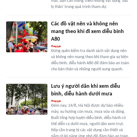
mái, bạn cần mang theo những vật dụng 'bất
ly thân' trong quá trình tham dự.
Các đồ vật nên và không nên
mang theo khi đi xem diễu binh
A80
Đừng quên kiểm tra danh sách vật dụng nên
và không nên mang theo khi tham gia sự kiện
diễu binh, diễu hành A80 để đảm bảo an toàn
cho bản thân và những người xung quanh.
Lưu ý người dân khi xem diễu
binh, diễu hành dưới mưa
Đêm nay, 24/8, Hà Nội được dự báo nhiều
mây, xu hướng còn mưa, mưa vừa và dông.
Buổi tổng hợp luyện diễu binh, diễu hành có
thể diễn ra dưới mưa, người dân xem trực
tiếp cần trang bị các vật dụng cần thiết và
nắm rõ kỹ năng ứng phó để đảm bảo an toàn