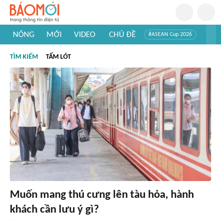
NÓNG
MỚI
VIDEO
CHỦ ĐỀ
#ASEAN Cup 2026
#Trí tuệ nhân tạo
#Mỹ - Iran
#Khám phá Việt Nam
TÌM KIẾM
TẤM LÓT
#Khám phá thế giới
Muốn mang thú cưng lên tàu hỏa, hành
khách cần lưu ý gì?