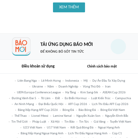
XEM THÊM
TẢI ỨNG DỤNG BÁO MỚI
ĐỂ KHÔNG BỎ SÓT TIN TỨC
Điều khoản sử dụng
Chính sách bảo mật
Liên Bang Nga
Lê Minh Hưng
Indonesia
Mỹ
Dự Án Đầu Tư Xây Dựng
Ukraine
Năm
Doanh Nghiệp
Vùng Thủ Đô
Iran
UEFA Europa Conference League
Hạ Tầng
Kim Sang-Sik
ASEAN Cup 2026
Đường Vành Đai 5
Tô Lâm
Đất
Eo Biển Hormuz
Luật Kiến Trúc
Campuchia
An Ninh Mạng
Đại Biểu Quốc Hội
AFF Cup 2026
Lịch Thi Đấu AFF Cup 2026
Bảng Xếp Hạng AFF Cup 2026
Bóng Đá
Báo Bóng Đá
Bóng Đá Việt Nam
Thể Thao
Lionel Messi
Lamine Yamal
Nguyễn Xuân Son
Nguyễn Đình Bắc
Tin Thế Giới
Pháp Luật
Xã Hội
Tin Bão
Tin Tức
Giá Vàng
Tuyển Việt Nam
U23 Việt Nam
U17 Việt Nam
Kết Quả Bóng Đá
Ngoại Hạng Anh
Bảng Xếp Hạng Ngoại Hạng Anh
Lịch Thi Đấu Ngoại Hạng Anh
Cúp C1