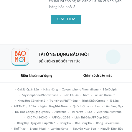
thuận lợi cho người dân đi lại và vận chuyển
hàng hóa nhỏ lẻ.
XEM THÊM
TẢI ỨNG DỤNG BÁO MỚI
ĐỂ KHÔNG BỎ SÓT TIN TỨC
Điều khoản sử dụng
Chính sách bảo mật
Đại Sứ Quán Lào
Nắng Nóng
Xaysomphone Phomvihane
Bão Dolphin
Saysomphone Phomvihane
Điểm Chuẩn
Năm
Eo Biển Hormuz
Khoa Học Công Nghệ
Trung Học Phổ Thông
Trịnh Khắc Cường
Tô Lâm
ASEAN Cup 2026
Ngân Hàng Nhà Nước
Quốc Hội Lào
Iran
Liên Bang Nga
Đại Học Công Nghệ Sydney
Australia
Hai Nước
Lào
Việt Nam-Australia
Chủ Tịch HĐND
AFF Cup 2026
Lịch Thi Đấu AFF Cup 2026
Bảng Xếp Hạng AFF Cup 2026
Bóng Đá
Báo Bóng Đá
Bóng Đá Việt Nam
Thể Thao
Lionel Messi
Lamine Yamal
Nguyễn Xuân Son
Nguyễn Đình Bắc