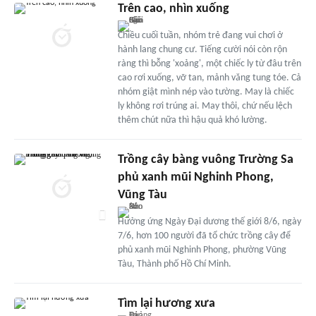
Trên cao, nhìn xuống
Chiều cuối tuần, nhóm trẻ đang vui chơi ở
hành lang chung cư. Tiếng cười nói còn rộn
ràng thì bỗng 'xoảng', một chiếc ly từ đâu trên
cao rơi xuống, vỡ tan, mảnh văng tung tóe. Cả
nhóm giật mình nép vào tường. May là chiếc
ly không rơi trúng ai. May thôi, chứ nếu lệch
thêm chút nữa thì hậu quả khó lường.
Trồng cây bàng vuông Trường Sa
phủ xanh mũi Nghinh Phong,
Vũng Tàu
Hưởng ứng Ngày Đại dương thế giới 8/6, ngày
7/6, hơn 100 người đã tổ chức trồng cây để
phủ xanh mũi Nghinh Phong, phường Vũng
Tàu, Thành phố Hồ Chí Minh.
Tìm lại hương xưa