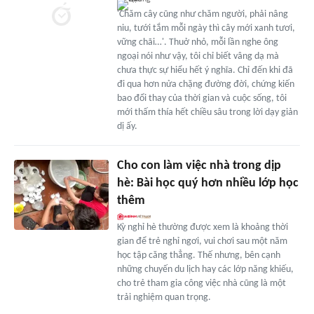
'Chăm cây cũng như chăm người, phải nâng
niu, tưới tắm mỗi ngày thì cây mới xanh tươi,
vững chãi…'. Thuở nhỏ, mỗi lần nghe ông
ngoại nói như vậy, tôi chỉ biết vâng dạ mà
chưa thực sự hiểu hết ý nghĩa. Chỉ đến khi đã
đi qua hơn nửa chặng đường đời, chứng kiến
bao đổi thay của thời gian và cuộc sống, tôi
mới thấm thía hết chiều sâu trong lời dạy giản
dị ấy.
Cho con làm việc nhà trong dịp
hè: Bài học quý hơn nhiều lớp học
thêm
Kỳ nghỉ hè thường được xem là khoảng thời
gian để trẻ nghỉ ngơi, vui chơi sau một năm
học tập căng thẳng. Thế nhưng, bên cạnh
những chuyến du lịch hay các lớp năng khiếu,
cho trẻ tham gia công việc nhà cũng là một
trải nghiệm quan trọng.