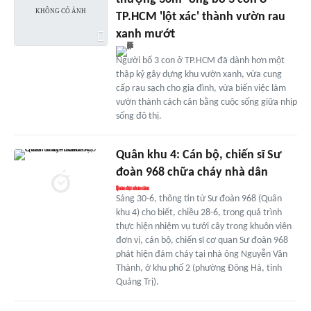
TP.HCM 'lột xác' thành vườn rau
xanh mướt
Người bố 3 con ở TP.HCM đã dành hơn một
thập kỷ gây dựng khu vườn xanh, vừa cung
cấp rau sạch cho gia đình, vừa biến việc làm
vườn thành cách cân bằng cuộc sống giữa nhịp
sống đô thị.
Quân khu 4: Cán bộ, chiến sĩ Sư
đoàn 968 chữa cháy nhà dân
Sáng 30-6, thông tin từ Sư đoàn 968 (Quân
khu 4) cho biết, chiều 28-6, trong quá trình
thực hiện nhiệm vụ tưới cây trong khuôn viên
đơn vị, cán bộ, chiến sĩ cơ quan Sư đoàn 968
phát hiện đám cháy tại nhà ông Nguyễn Văn
Thành, ở khu phố 2 (phường Đông Hà, tỉnh
Quảng Trị).