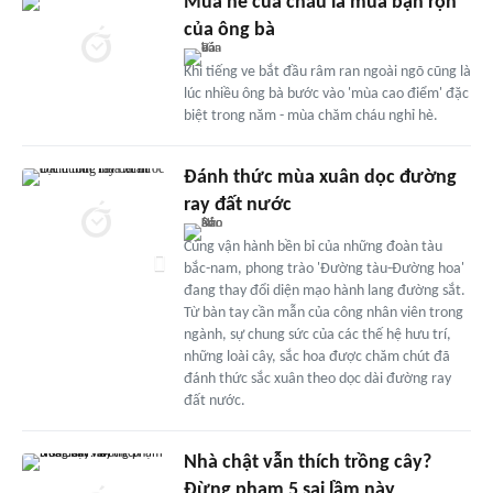
Mùa hè của cháu là mùa bận rộn
của ông bà
Khi tiếng ve bắt đầu râm ran ngoài ngõ cũng là
lúc nhiều ông bà bước vào 'mùa cao điểm' đặc
biệt trong năm - mùa chăm cháu nghỉ hè.
Đánh thức mùa xuân dọc đường
ray đất nước
Cùng vận hành bền bỉ của những đoàn tàu
bắc-nam, phong trào 'Đường tàu-Đường hoa'
đang thay đổi diện mạo hành lang đường sắt.
Từ bàn tay cần mẫn của công nhân viên trong
ngành, sự chung sức của các thế hệ hưu trí,
những loài cây, sắc hoa được chăm chút đã
đánh thức sắc xuân theo dọc dài đường ray
đất nước.
Nhà chật vẫn thích trồng cây?
Đừng phạm 5 sai lầm này