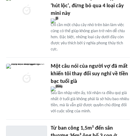
'hút lộc', đừng bỏ qua 4 loại cây
mini này
Chỉ cần một chậu cây nhỏ trên bàn làm việc
cũng có thể giúp không gian trở nên dễ chịu
hơn. Đặc biệt, những loại cây dưới đây còn
được yêu thích bởi ý nghĩa phong thủy tích
cực.
Một câu nói của người vợ đã mất
khiến tôi thay đổi suy nghĩ về tiền
bạc tuổi già
Sau lần nhập viện ấy, tôi nhận ra điều quý giá
nhất ở tuổi già không phải là sở hữu bao nhiêu
tiền, mà là vẫn giữ được quyền chủ động đối
với cuộc sống của mình.
Từ ban công 1,5m² đến sân
thượng 36m² ông bố 3 con ở