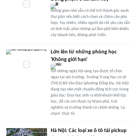
Không gian nhỏ vẫn có thể trở thành góc xanh
thư giãn nếu biết cách chọn và chăm cây phù
hợp. Tuy nhiên, nhiều người dù rất yêu cây vẫn
vô tình mắc phải những sai lầm phổ biến khiến
cây nhanh héo, không phát triển.
Lớn lên từ những phòng học
'Không giới hạn'
Với những ngày hội sáng tạo được tổ chức
ngay tại sân trường, Trường Trung học cơ sở
(THCS) Bế Văn Đàn (phường Đống Đa, Hà Nội)
đang tạo nên một chuyển động tích cực trong
giáo dục: Đưa học sinh ra khỏi khuôn khổ lớp
học, để các em được tự khám phá, trải
nghiệm và trưởng thành từ chính những 'cú
chạm' thực tế.
Hà Nội: Các loại xe ô tô tải pickup