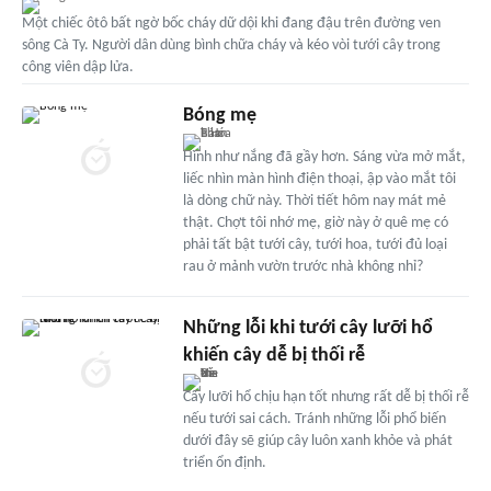
Một chiếc ôtô bất ngờ bốc cháy dữ dội khi đang đậu trên đường ven
sông Cà Ty. Người dân dùng bình chữa cháy và kéo vòi tưới cây trong
công viên dập lửa.
Bóng mẹ
Hình như nắng đã gầy hơn. Sáng vừa mở mắt,
liếc nhìn màn hình điện thoại, ập vào mắt tôi
là dòng chữ này. Thời tiết hôm nay mát mẻ
thật. Chợt tôi nhớ mẹ, giờ này ở quê mẹ có
phải tất bật tưới cây, tưới hoa, tưới đủ loại
rau ở mảnh vườn trước nhà không nhỉ?
Những lỗi khi tưới cây lưỡi hổ
khiến cây dễ bị thối rễ
Cây lưỡi hổ chịu hạn tốt nhưng rất dễ bị thối rễ
nếu tưới sai cách. Tránh những lỗi phổ biến
dưới đây sẽ giúp cây luôn xanh khỏe và phát
triển ổn định.