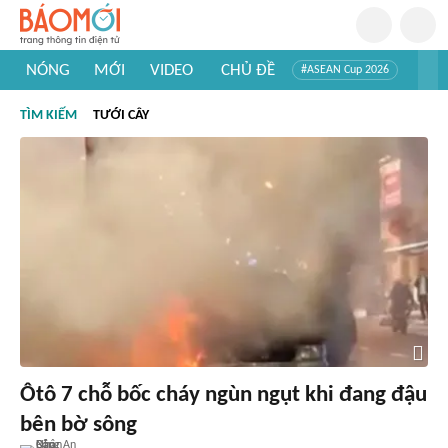
NÓNG
MỚI
VIDEO
CHỦ ĐỀ
#ASEAN Cup 2026
#Tuyển sinh đại học 2026
#Trí tuệ nhân tạo
#Mỹ - Iran
TÌM KIẾM
TƯỚI CÂY
#Khám phá Việt Nam
#Khám phá thế giới
Ôtô 7 chỗ bốc cháy ngùn ngụt khi đang đậu
bên bờ sông