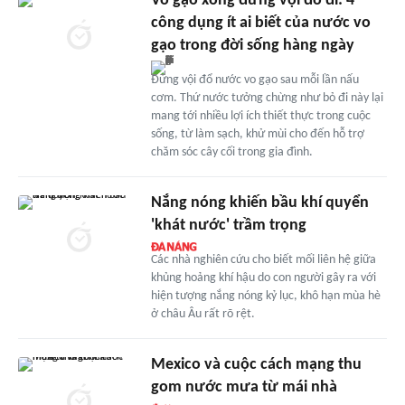
Vo gạo xong đừng vội đổ đi: 4
công dụng ít ai biết của nước vo
gạo trong đời sống hàng ngày
Đừng vội đổ nước vo gạo sau mỗi lần nấu
cơm. Thứ nước tưởng chừng như bỏ đi này lại
mang tới nhiều lợi ích thiết thực trong cuộc
sống, từ làm sạch, khử mùi cho đến hỗ trợ
chăm sóc cây cối trong gia đình.
Nắng nóng khiến bầu khí quyển
'khát nước' trầm trọng
Các nhà nghiên cứu cho biết mối liên hệ giữa
khủng hoảng khí hậu do con người gây ra với
hiện tượng nắng nóng kỷ lục, khô hạn mùa hè
ở châu Âu rất rõ rệt.
Mexico và cuộc cách mạng thu
gom nước mưa từ mái nhà