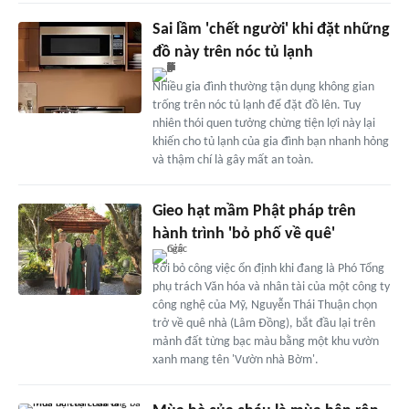
Sai lầm 'chết người' khi đặt những
đồ này trên nóc tủ lạnh
Nhiều gia đình thường tận dụng không gian
trống trên nóc tủ lạnh để đặt đồ lên. Tuy
nhiên thói quen tưởng chừng tiện lợi này lại
khiến cho tủ lạnh của gia đình bạn nhanh hỏng
và thậm chí là gây mất an toàn.
Gieo hạt mầm Phật pháp trên
hành trình 'bỏ phố về quê'
Rời bỏ công việc ổn định khi đang là Phó Tổng
phụ trách Văn hóa và nhân tài của một công ty
công nghệ của Mỹ, Nguyễn Thái Thuận chọn
trở về quê nhà (Lâm Đồng), bắt đầu lại trên
mảnh đất từng bạc màu bằng một khu vườn
xanh mang tên 'Vườn nhà Bờm'.