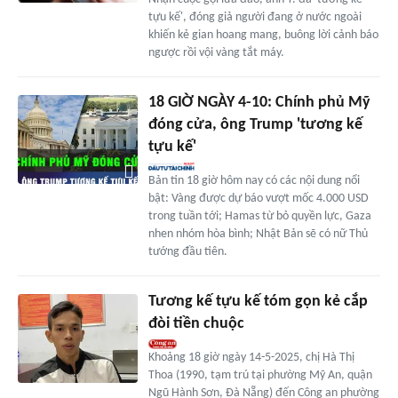
tựu kế', đóng giả người đang ở nước ngoài
khiến kẻ gian hoang mang, buông lời cảnh báo
ngược rồi vội vàng tắt máy.
18 GIỜ NGÀY 4-10: Chính phủ Mỹ
đóng cửa, ông Trump 'tương kế
tựu kế'
Bản tin 18 giờ hôm nay có các nội dung nổi
bật: Vàng được dự báo vượt mốc 4.000 USD
trong tuần tới; Hamas từ bỏ quyền lực, Gaza
nhen nhóm hòa bình; Nhật Bản sẽ có nữ Thủ
tướng đầu tiên.
Tương kế tựu kế tóm gọn kẻ cắp
đòi tiền chuộc
Khoảng 18 giờ ngày 14-5-2025, chị Hà Thị
Thoa (1990, tạm trú tại phường Mỹ An, quận
Ngũ Hành Sơn, Đà Nẵng) đến Công an phường