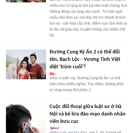
Miếu Hai Cô lặng lẽ tồn tại như một chứng tích
thiêng liêng của lòng yêu nước. Từ một ngôi
miếu nhỏ đơn sơ, nơi đây đã trở thành di tích
lịch sử - văn hóa cấp tỉnh, điểm tựa tâm linh và
là địa chỉ giáo dục truyền thống cho nhiều thế
hệ.
Đường Cung Kỳ Án 2 có thể đổi
tên, Bạch Lộc - Vương Tinh Việt
diệt 'trùm cuối'?
After credit của 'Đường Cung Kỳ Án' có thể
hiểu theo nhiều nghĩa. Tuy nhiên, không phải
ai cũng mong đợi phần 2.
Cuộc đối thoại giữa luật sư ở Hà
Nội và kẻ lừa đảo mạo danh nhân
viên bưu cục
Nhận cuộc gọi lừa đảo, anh T. đã 'tương kế