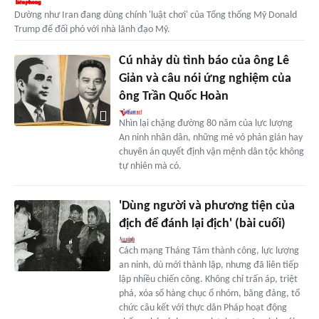
Dường như Iran đang dùng chính 'luật chơi' của Tổng thống Mỹ Donald
Trump để đối phó với nhà lãnh đạo Mỹ.
Cú nhảy dù tình báo của ông Lê
Giản và câu nói ứng nghiệm của
ông Trần Quốc Hoàn
Nhìn lại chặng đường 80 năm của lực lượng
An ninh nhân dân, những mẻ vó phản gián hay
chuyên án quyết định vận mệnh dân tộc không
tự nhiên mà có.
'Dùng người và phương tiện của
địch để đánh lại địch' (bài cuối)
Cách mạng Tháng Tám thành công, lực lượng
an ninh, dù mới thành lập, nhưng đã liên tiếp
lập nhiều chiến công. Không chỉ trấn áp, triệt
phá, xóa sổ hàng chục ổ nhóm, băng đảng, tổ
chức câu kết với thực dân Pháp hoạt động