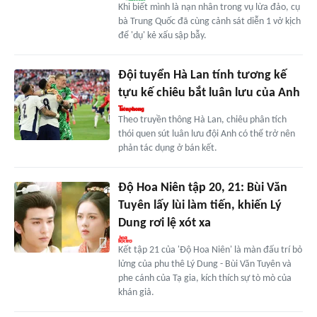
Khi biết mình là nạn nhân trong vụ lừa đảo, cụ
bà Trung Quốc đã cùng cảnh sát diễn 1 vở kịch
để 'dụ' kẻ xấu sập bẫy.
Đội tuyển Hà Lan tính tương kế
tựu kế chiêu bắt luân lưu của Anh
Theo truyền thông Hà Lan, chiêu phân tích
thói quen sút luân lưu đội Anh có thể trở nên
phản tác dụng ở bán kết.
Độ Hoa Niên tập 20, 21: Bùi Văn
Tuyên lấy lùi làm tiến, khiến Lý
Dung rơi lệ xót xa
Kết tập 21 của 'Độ Hoa Niên' là màn đấu trí bỏ
lửng của phu thê Lý Dung - Bùi Văn Tuyên và
phe cánh của Tạ gia, kích thích sự tò mò của
khán giả.