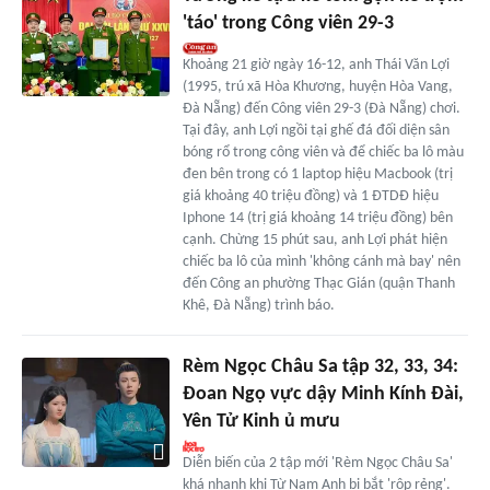
'táo' trong Công viên 29-3
Khoảng 21 giờ ngày 16-12, anh Thái Văn Lợi
(1995, trú xã Hòa Khương, huyện Hòa Vang,
Đà Nẵng) đến Công viên 29-3 (Đà Nẵng) chơi.
Tại đây, anh Lợi ngồi tại ghế đá đối diện sân
bóng rổ trong công viên và để chiếc ba lô màu
đen bên trong có 1 laptop hiệu Macbook (trị
giá khoảng 40 triệu đồng) và 1 ĐTDĐ hiệu
Iphone 14 (trị giá khoảng 14 triệu đồng) bên
cạnh. Chừng 15 phút sau, anh Lợi phát hiện
chiếc ba lô của mình 'không cánh mà bay' nên
đến Công an phường Thạc Gián (quận Thanh
Khê, Đà Nẵng) trình báo.
Rèm Ngọc Châu Sa tập 32, 33, 34:
Đoan Ngọ vực dậy Minh Kính Đài,
Yên Tử Kinh ủ mưu
Diễn biến của 2 tập mới 'Rèm Ngọc Châu Sa'
khá nhanh khi Từ Nam Anh bị bắt 'rộp rẻng'.