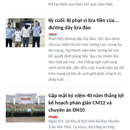
khi tạo hình của nhân vật quá chân thật.
Kỳ cuối: Bị phạt vì lừa tiền của...
đường dây lừa đảo
Phát hiện đường dây lừa đảo 'việc làm dành
cho các nhân tài với mức lương cao' trong lúc
lên mạng, hai thanh niên bèn 'tương kế tựu
kế' quyết định giăng bẫy 'dạy cho nhóm lừa
đảo một bài học', mà chẳng ngờ cuối cùng
mình lại bị bắt, dẫn đến cuộc tranh luận sôi nổi
trên mạng xã hội về ranh giới giữa công lý và
pháp luật.
Gặp mặt kỷ niệm 40 năm thắng lợi
kế hoạch phản gián CM12 và
chuyên án ĐN10
Ngày 9/9, tại Khu di tích Hòn Đá Bạc (huyện
Trần Văn Thời, Cà Mau), Bộ Công an long