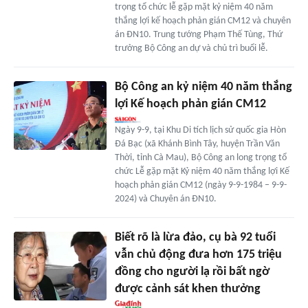
trọng tổ chức lễ gặp mặt kỷ niệm 40 năm
thắng lợi kế hoạch phản gián CM12 và chuyên
án ĐN10. Trung tướng Phạm Thế Tùng, Thứ
trưởng Bộ Công an dự và chủ trì buổi lễ.
Bộ Công an kỷ niệm 40 năm thắng
lợi Kế hoạch phản gián CM12
Ngày 9-9, tại Khu Di tích lịch sử quốc gia Hòn
Đá Bạc (xã Khánh Bình Tây, huyện Trần Văn
Thời, tỉnh Cà Mau), Bộ Công an long trọng tổ
chức Lễ gặp mặt Kỷ niệm 40 năm thắng lợi Kế
hoạch phản gián CM12 (ngày 9-9-1984 – 9-9-
2024) và Chuyên án ĐN10.
Biết rõ là lừa đảo, cụ bà 92 tuổi
vẫn chủ động đưa hơn 175 triệu
đồng cho người lạ rồi bất ngờ
được cảnh sát khen thưởng