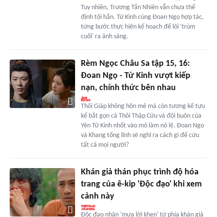
Tuy nhiên, Trương Tấn Nhiên vẫn chưa thể
định tội hắn. Tử Kinh cùng Đoan Ngọ hợp tác,
từng bước thực hiện kế hoạch để lôi 'trùm
cuối' ra ánh sáng.
Rèm Ngọc Châu Sa tập 15, 16:
Đoan Ngọ - Tử Kinh vượt kiếp
nạn, chính thức bên nhau
Thôi Giáp không hôn mê mà còn tương kế tựu
kế bắt gọn cả Thôi Thập Cửu và đội buôn của
Yên Tử Kinh nhốt vào mỏ làm nô lệ. Đoan Ngọ
và Khang tổng lĩnh sẽ nghĩ ra cách gì để cứu
tất cả mọi người?
Khán giả thán phục trình độ hóa
trang của ê-kip 'Độc đạo' khi xem
cảnh này
Độc đạo nhận 'mưa lời khen' từ phía khán giả