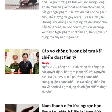
* Sau 4 giờ 'tương kế tựu kế', lực lượng Công
an đã mưu trí giải thoát an toàn cho cháu bé,
bắt giữ nghi phạm.* Trước khi bắt cóc bé gái 9
tuổi, đối tượng đã gây rối tại TP Chí Linh (Hải
Dương) rồi khống chế một người dân buộc chở
hắn tẩu thoát, sau đó còn thực hiện vụ cướp
xe máy.* Nghi phạm có 3 tiền án, tiền sự và sử
dụng ma túy nên 'ngáo đá'.
Cặp vợ chồng 'tương kế tựu kế'
chiếm đoạt tiền tỷ
Ngày 20/2, Công an TP. Đà Nẵng đã tống đạt
các quyết định, bắt tạm giam đối với Nguyễn
Mai Hà (SN 1977, trú phường Thanh Khê
Đông, quận Thanh Khê, TP. Đà Nẵng) để điều
tra về hành vi 'Lạm dụng tín nhiệm chiếm đoạt
tài sản'.
Nam thanh niên lừa ngược bọn