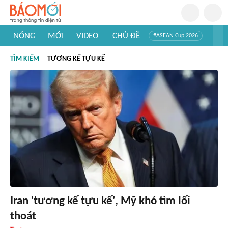
NÓNG
MỚI
VIDEO
CHỦ ĐỀ
#ASEAN Cup 2026
#Trí tuệ nhân tạo
#Mỹ - Iran
#Khám phá Việt Nam
TÌM KIẾM
TƯƠNG KẾ TỰU KẾ
#Khám phá thế giới
Iran 'tương kế tựu kế', Mỹ khó tìm lối
thoát