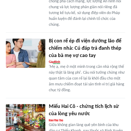
chống phá cách mạng, lực lượng An ninh nói
chung và lực lượng phản gián nói riêng đã
tương kế tựu kế, sử dụng điệp viên do Pháp
huấn luyện để đánh lại chính tổ chức của
chúng.
Bị con rể ép đi viện dưỡng lão để
chiếm nhà: Cú đáp trả đanh thép
của bà mẹ vợ cao tay
'Mẹ ạ, mẹ ở một mình trong căn nhà rộng thế
này thật là lãng phí'. Câu nói tưởng chừng như
quan tâm của con rể lại là khởi đầu cho một
âm mưu chiếm đoạt tài sản tinh vi trị giá hàng
chục tỷ đồng.
Miếu Hai Cô - chứng tích lịch sử
của lòng yêu nước
Giữa không gian làng quê yên bình của khu
dân cư Thiếu Khanh, nay thuộc xã Bình Xuyên,