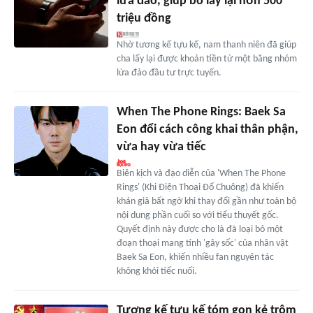
lừa đảo, giúp bố lấy lại hơn 500
triệu đồng
Nhờ tương kế tựu kế, nam thanh niên đã giúp
cha lấy lại được khoản tiền từ một băng nhóm
lừa đảo đầu tư trực tuyến.
When The Phone Rings: Baek Sa
Eon đổi cách công khai thân phận,
vừa hay vừa tiếc
Biên kịch và đạo diễn của 'When The Phone
Rings' (Khi Điện Thoại Đổ Chuông) đã khiến
khán giả bất ngờ khi thay đổi gần như toàn bộ
nội dung phần cuối so với tiểu thuyết gốc.
Quyết định này được cho là đã loại bỏ một
đoạn thoại mang tính 'gây sốc' của nhân vật
Baek Sa Eon, khiến nhiều fan nguyên tác
không khỏi tiếc nuối.
Tương kế tựu kế tóm gọn kẻ trộm