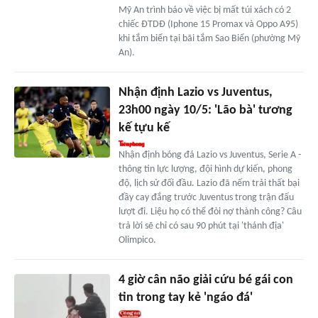
Mỹ An trình báo về việc bị mất túi xách có 2
chiếc ĐTDĐ (Iphone 15 Promax và Oppo A95)
khi tắm biển tại bãi tắm Sao Biển (phường Mỹ
An).
Nhận định Lazio vs Juventus,
23h00 ngày 10/5: 'Lão bà' tương
kế tựu kế
Nhận định bóng đá Lazio vs Juventus, Serie A -
thông tin lực lượng, đội hình dự kiến, phong
độ, lịch sử đối đầu. Lazio đã nếm trải thất bại
đầy cay đắng trước Juventus trong trận đấu
lượt đi. Liệu họ có thể đòi nợ thành công? Câu
trả lời sẽ chỉ có sau 90 phút tại 'thánh địa'
Olimpico.
4 giờ cân não giải cứu bé gái con
tin trong tay kẻ 'ngáo đá'