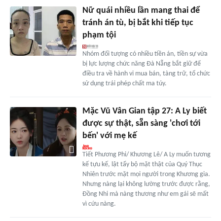
Nữ quái nhiều lần mang thai để
tránh án tù, bị bắt khi tiếp tục
phạm tội
Nhóm đối tượng có nhiều tiền án, tiền sự vừa
bị lực lượng chức năng Đà Nẵng bắt giữ để
điều tra về hành vi mua bán, tàng trữ, tổ chức
sử dụng trái phép chất ma túy.
Mặc Vũ Vân Gian tập 27: A Ly biết
được sự thật, sẵn sàng 'chơi tới
bến' với mẹ kế
Tiết Phương Phi/ Khương Lê/ A Ly muốn tương
kế tựu kế, lật tẩy bộ mặt thật của Quý Thục
Nhiên trước mặt mọi người trong Khương gia.
Nhưng nàng lại không lường trước được rằng,
Đồng Nhi mà nàng thương như em gái sẽ mất
vì cứu nàng.