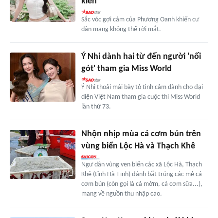
kiến
Sắc vóc gợi cảm của Phương Oanh khiến cư
dân mạng không thể rời mắt.
Ý Nhi dành hai từ đến người 'nối
gót' tham gia Miss World
Ý Nhi thoải mái bày tỏ tình cảm dành cho đại
diện Việt Nam tham gia cuộc thi Miss World
lần thứ 73.
Nhộn nhịp mùa cá cơm bún trên
vùng biển Lộc Hà và Thạch Khê
Ngư dân vùng ven biển các xã Lộc Hà, Thạch
Khê (tỉnh Hà Tĩnh) đánh bắt trúng các mẻ cá
cơm bún (còn gọi là cá mờm, cá cơm sữa...),
mang về nguồn thu nhập cao.