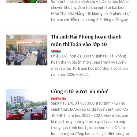
Sớm tinh mơ, gia đình chị Hà Oanh háo hức di
chuyển khoảng 2km từ khu nghỉ tới bãi biển
Mân Thái (Đà Nẵng) để không bỏ lỡ phiên chợ
hải sản chỉ diễn ra khoảng 2-3 tiếng mỗi ngày.
Thí sinh Hải Phòng hoàn thành
môn thi Toán vào lớp 10
Chiều 1/6, hơn 61.000 thí sinh tại Hải Phòng
hoàn thành bài thi môn Toán trong kỳ tuyển
sinh vào lớp 10 Trung học phổ thông công lập
năm học 2026 – 2027.
Cùng sĩ tử vượt 'vũ môn'
Sáng nay 1/6, gần 57.000 sĩ tử tỉnh Phú Thọ
chính thức bước vào kỳ thi tuyển sinh vào lớp
10 THPT năm học 2026 - 2027. Đây được xem
là một trong những bước ngoặt quan trọng
trong quá trình học tập của học sinh. Dù áp
lực, nhưng sự đồng hành của gia đình cùng sự