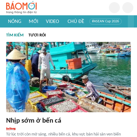
NÓNG
MỚI
VIDEO
CHỦ ĐỀ
#ASEAN Cup 2026
#Trí tuệ nhân tạo
#Mỹ - Iran
#Khám phá Việt Nam
TÌM KIẾM
TƯƠI RÓI
#Khám phá thế giới
Nhịp sớm ở bến cá
Từ lúc trời còn mờ sáng, nhiều bến cá, khu vực bán hải sản ven biển