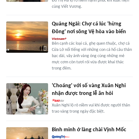
Đỗ Thị Hà lộ rõ niềm hạnh phúc khi xuất hiện
cùng Viết Vương.
Quảng Ngãi: Chợ cá lúc 'hừng
Đông' nơi sông Vệ hòa vào biển
Bên cạnh các loại cá, ghẹ quen thuộc, chợ cá
Cửa Lở nổi tiếng với những con cá hố câu thân
bạc dài, vây ánh vàng óng cùng những mẻ
mực cơm còn tươi rói vừa được khai thác
trong đêm.
'Choáng' với số vàng Xuân Nghi
nhận được trong lễ ăn hỏi
Xuân Nghi lộ rõ niềm vui khi được người thân
trao vàng trong ngày đặc biệt.
Bình minh ở làng chài Vịnh Mốc