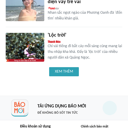
diện váy trễ vai
Nhan sắc ngọt ngào của Phương Oanh đã 'đốn
tim' nhiều khán giả.
'Lộc trời'
Chỉ vài tiếng đi bắt cáy mỗi sáng cũng mang lại
thu nhập kha khá. Đấy là 'lộc trời' của nhiều
người dân xã Quảng Ngọc.
XEM THÊM
TẢI ỨNG DỤNG BÁO MỚI
ĐỂ KHÔNG BỎ SÓT TIN TỨC
Điều khoản sử dụng
Chính sách bảo mật