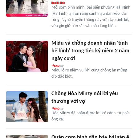
Mỗi sớm bình minh, bãi biển phường Hải Ninh
(Hà Tĩnh) lại rộn ràng cảnh ngư dân kéo lưới
rùng. Nghề truyền thống này vừa tạo sinh kế,
vừa gìn giữ bản sắc văn hóa làng biển.
Midu và chồng doanh nhân 'tình
bể bình' trong tiệc kỷ niệm 2 năm
ngày cưới
Midu lộ rõ niềm vui khi cùng chồng ăn mừng
dịp đặc biệt.
Chồng Hòa Minzy nói lời yêu
thương với vợ
Hòa Minzy đã nhận được lời 'có cánh' từ phía
ông xã.
Quán cơm bình dân bày hải sản ê