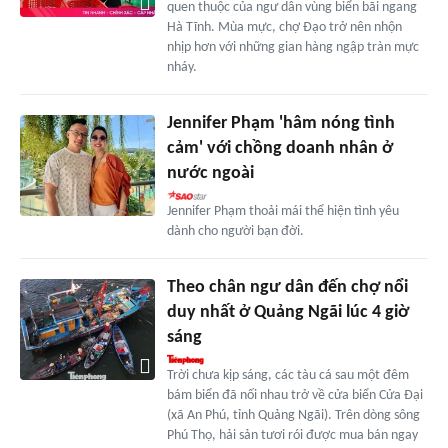
quen thuộc của ngư dân vùng biển bãi ngang
Hà Tĩnh. Mùa mực, chợ Đạo trở nên nhộn
nhịp hơn với những gian hàng ngập tràn mực
nháy.
Jennifer Phạm 'hâm nóng tình
cảm' với chồng doanh nhân ở
nước ngoài
Jennifer Phạm thoải mái thể hiện tình yêu
dành cho người bạn đời.
Theo chân ngư dân đến chợ nổi
duy nhất ở Quảng Ngãi lúc 4 giờ
sáng
Trời chưa kịp sáng, các tàu cá sau một đêm
bám biển đã nối nhau trở về cửa biển Cửa Đại
(xã An Phú, tỉnh Quảng Ngãi). Trên dòng sông
Phú Thọ, hải sản tươi rói được mua bán ngay