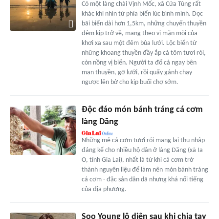
Có một làng chài Vịnh Mốc, xã Cửa Tùng rất
khác khi nhìn từ phía biển lúc bình minh. Dọc
bãi biển dài hơn 1,5km, những chuyến thuyền
đêm kịp trở về, mang theo vị mặn mòi của
khơi xa sau một đêm bủa lưới. Lộc biển từ
những khoang thuyền đầy ắp cá tôm tươi rói,
còn nồng vị biển. Người ta đổ cá ngay bên
mạn thuyền, gỡ lưới, rồi quẩy gánh chạy
ngược lên bờ cho kịp buổi chợ sớm.
Độc đáo món bánh tráng cá cơm
làng Dăng
Những mẻ cá cơm tươi rói mang lại thu nhập
đáng kể cho nhiều hộ dân ở làng Dăng (xã Ia
O, tỉnh Gia Lai), nhất là từ khi cá cơm trở
thành nguyên liệu để làm nên món bánh tráng
cá cơm - đặc sản dân dã nhưng khá nổi tiếng
của địa phương.
Soo Young lộ diện sau khi chia tay