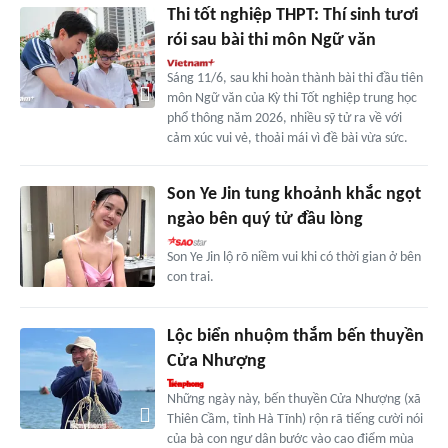
Thi tốt nghiệp THPT: Thí sinh tươi
rói sau bài thi môn Ngữ văn
Sáng 11/6, sau khi hoàn thành bài thi đầu tiên
môn Ngữ văn của Kỳ thi Tốt nghiệp trung học
phổ thông năm 2026, nhiều sỹ tử ra về với
cảm xúc vui vẻ, thoải mái vì đề bài vừa sức.
Son Ye Jin tung khoảnh khắc ngọt
ngào bên quý tử đầu lòng
Son Ye Jin lộ rõ niềm vui khi có thời gian ở bên
con trai.
Lộc biển nhuộm thắm bến thuyền
Cửa Nhượng
Những ngày này, bến thuyền Cửa Nhượng (xã
Thiên Cầm, tỉnh Hà Tĩnh) rộn rã tiếng cười nói
của bà con ngư dân bước vào cao điểm mùa