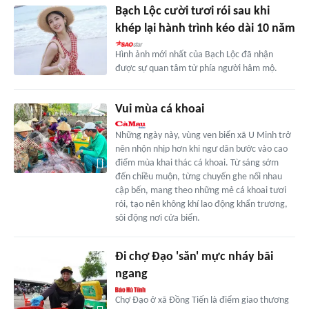
Bạch Lộc cười tươi rói sau khi
khép lại hành trình kéo dài 10 năm
Hình ảnh mới nhất của Bạch Lộc đã nhận
được sự quan tâm từ phía người hâm mộ.
Vui mùa cá khoai
Những ngày này, vùng ven biển xã U Minh trở
nên nhộn nhịp hơn khi ngư dân bước vào cao
điểm mùa khai thác cá khoai. Từ sáng sớm
đến chiều muộn, từng chuyến ghe nối nhau
cập bến, mang theo những mẻ cá khoai tươi
rói, tạo nên không khí lao động khẩn trương,
sôi động nơi cửa biển.
Đi chợ Đạo 'săn' mực nháy bãi
ngang
Chợ Đạo ở xã Đồng Tiến là điểm giao thương