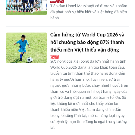
Tiền đạo Lionel Messi suýt có được siêu phẩm
đá phạt nhờ sự hiểu biết về luật bóng đá hiện
hành.
Cảm hứng từ World Cup 2026 và
hồi chuông báo động 87% thanh
thiếu niên Việt thiếu vận động
Sức nóng của giải bóng đá lớn nhất hành tinh
World Cup 2026 đang lan tỏa khắp toàn cầu,
truyền tải tinh thần thể thao năng động đến
hàng tỷ người hâm mộ. Tuy nhiên, sự trái
ngược giữa những bước chạy nhiệt huyết trên
thảm cỏ và thói quen sinh hoạt hàng ngày của
giới trẻ đang đặt ra một bài toán y tế lớn. Số
liệu thống kê mới nhất cho thấy phần lớn
thanh thiếu niên Việt Nam đang chìm đắm
trong lối sống tĩnh tại, mở ra hàng loạt nguy
cơ bệnh lý mạn tính đáng lo ngại trong tương
lai.