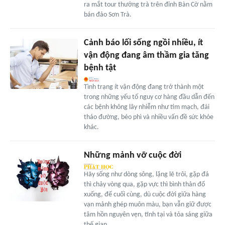
ra mắt tour thưởng trà trên đỉnh Bàn Cờ nằm
bán đảo Sơn Trà.
Cảnh báo lối sống ngồi nhiều, ít
vận động đang âm thầm gia tăng
bệnh tật
Tình trạng ít vận động đang trở thành một
trong những yếu tố nguy cơ hàng đầu dẫn đến
các bệnh không lây nhiễm như tim mạch, đái
tháo đường, béo phì và nhiều vấn đề sức khỏe
khác.
Những mảnh vỡ cuộc đời
Hãy sống như dòng sông, lặng lẽ trôi, gặp đá
thì chảy vòng qua, gặp vực thì bình thản đổ
xuống, để cuối cùng, dù cuộc đời giữa hàng
vạn mảnh ghép muôn màu, bạn vẫn giữ được
tâm hồn nguyên vẹn, tĩnh tại và tỏa sáng giữa
thế gian.