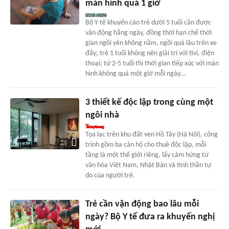
màn hình quá 1 giờ
Bộ Y tế khuyến cáo trẻ dưới 5 tuổi cần được
vận động hằng ngày, đồng thời hạn chế thời
gian ngồi yên không nằm, ngồi quá lâu trên xe
đẩy; trẻ 1 tuổi không nên giải trí với tivi, điện
thoại; từ 2-5 tuổi thì thời gian tiếp xúc với màn
hình không quá một giờ mỗi ngày...
3 thiết kế độc lập trong cùng một
ngôi nhà
Tọa lạc trên khu đất ven Hồ Tây (Hà Nội), công
trình gồm ba căn hộ cho thuê độc lập, mỗi
tầng là một thế giới riêng, lấy cảm hứng từ
văn hóa Việt Nam, Nhật Bản và tinh thần tự
do của người trẻ.
Trẻ cần vận động bao lâu mỗi
ngày? Bộ Y tế đưa ra khuyến nghị