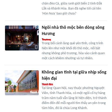
chân đèo Cả, giữa ranh giới biển 2 tỉnh Đắk
Lắk và Khánh Hòa. Bạn đã nghe tới cái tên
'Hòn Nưa' bao giờ chưa?
Ngôi nhà thô mộc bên dòng sông
Hương
Trong bối cảnh làng quê yên tĩnh, công trình
hiện lên như một khối đỏ thô mộc, nổi bật
nhưng không phô trương, hòa vào cảnh quan
một cách khiêm nhường và tự nhiên.
Không gian tĩnh tại giữa nhịp sống
hiện đại
Tại làng Quan Nội, nay thuộc phường Nguyệt
Viên, tỉnh Thanh Hóa, có một ngôi cổ tự hàng
trăm năm tuổi vẫn lặng lẽ hiện diện, trở thành
điểm đến để mỗi người tìm thấy an yên trong
tâm hồn, đó là chùa Long Khánh.