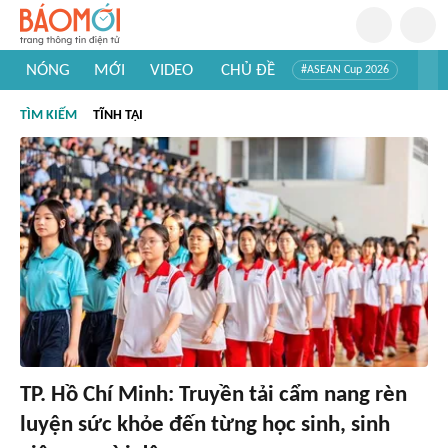
NÓNG
MỚI
VIDEO
CHỦ ĐỀ
#ASEAN Cup 2026
#Trí tuệ nhân tạo
#Mỹ - Iran
#Khám phá Việt Nam
TÌM KIẾM
TĨNH TẠI
#Khám phá thế giới
TP. Hồ Chí Minh: Truyền tải cẩm nang rèn
luyện sức khỏe đến từng học sinh, sinh