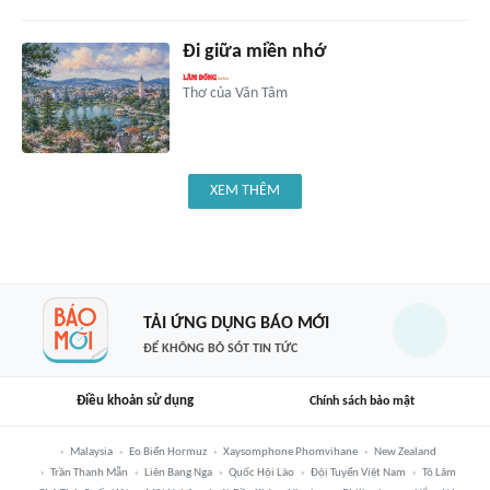
Đi giữa miền nhớ
Thơ của Văn Tâm
XEM THÊM
TẢI ỨNG DỤNG BÁO MỚI
ĐỂ KHÔNG BỎ SÓT TIN TỨC
Điều khoản sử dụng
Chính sách bảo mật
Malaysia
Eo Biển Hormuz
Xaysomphone Phomvihane
New Zealand
Trần Thanh Mẫn
Liên Bang Nga
Quốc Hội Lào
Đội Tuyển Việt Nam
Tô Lâm