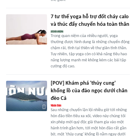
7 tư thế yoga hỗ trợ đốt cháy calo
và thúc đẩy chuyển hóa toàn thân
Trong quan niệm của nhiều người, yoga
thường được hình dung là những chuyển động
chậm rãi, tĩnh tại thiên về thư giãn tinh thần.
Tuy nhiên, tập yoga còn có khả năng tiêu hao
năng lượng mạnh mẽ không kém các bài tập
cường độ cao.
[POV] Khám phá 'thủy cung'
khổng lồ của đảo ngọc dưới chân
đèo Cả
Sau những chuyến lặn lội nhiều giờ tới những
hòn đảo tiền tiêu xa xôi, video này chúng tôi
xin phép mời quý độc giả tham gia vào một
hành trình gần hơn, tới một hòn đảo rất gần
bờ, một 'thủy cung' khổng lồ nằm ngay dưới