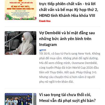
trực tiếp phiên chất vấn - trả lời
chất vấn và bế mạc Kỳ họp thứ 2,
HĐND tỉnh Khánh Hòa khóa VIII
Vợ Dembélé và bí mật đằng sau
những bức ảnh yên bình trên
Instagram
Tối 30/6, cô bay từ Paris sang New York. Không
phải để mua sắm. Không phải để nghỉ dưỡng.
Mà để xem chồng mình, Ousmane Dembélé,
cùng tuyển Pháp đá trận World Cup 2026 đầu
tiên với Thụy Điển. Kết quả: Pháp thắng 3-0.
Nhưng câu chuyện thú vị hơn nằm ở người
phụ nữ ngồi trên khán đài.
Vì sao trọng tài chưa thổi còi,
Messi vẫn đá phạt suýt ghi bàn?