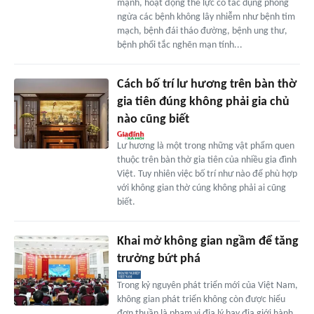
mạnh, hoạt động thể lực có tác dụng phòng
ngừa các bệnh không lây nhiễm như bệnh tim
mạch, bệnh đái tháo đường, bệnh ung thư,
bệnh phổi tắc nghẽn mạn tính...
Cách bố trí lư hương trên bàn thờ
gia tiên đúng không phải gia chủ
nào cũng biết
Lư hương là một trong những vật phẩm quen
thuộc trên bàn thờ gia tiên của nhiều gia đình
Việt. Tuy nhiên việc bố trí như nào để phù hợp
với không gian thờ cúng không phải ai cũng
biết.
Khai mở không gian ngầm để tăng
trưởng bứt phá
Trong kỷ nguyên phát triển mới của Việt Nam,
không gian phát triển không còn được hiểu
đơn thuần là phạm vi địa lý hay địa giới hành