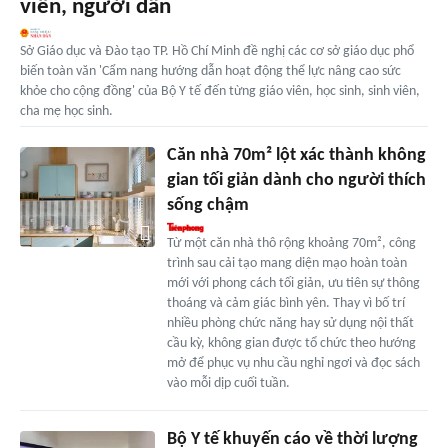
viên, người dân
Sở Giáo dục và Đào tạo TP. Hồ Chí Minh đề nghị các cơ sở giáo dục phổ
biến toàn văn 'Cẩm nang hướng dẫn hoạt động thể lực nâng cao sức
khỏe cho cộng đồng' của Bộ Y tế đến từng giáo viên, học sinh, sinh viên,
cha mẹ học sinh.
Căn nhà 70m² lột xác thành không
gian tối giản dành cho người thích
sống chậm
Từ một căn nhà thô rộng khoảng 70m², công
trình sau cải tạo mang diện mạo hoàn toàn
mới với phong cách tối giản, ưu tiên sự thông
thoáng và cảm giác bình yên. Thay vì bố trí
nhiều phòng chức năng hay sử dụng nội thất
cầu kỳ, không gian được tổ chức theo hướng
mở để phục vụ nhu cầu nghỉ ngơi và đọc sách
vào mỗi dịp cuối tuần.
Bộ Y tế khuyến cáo về thời lượng