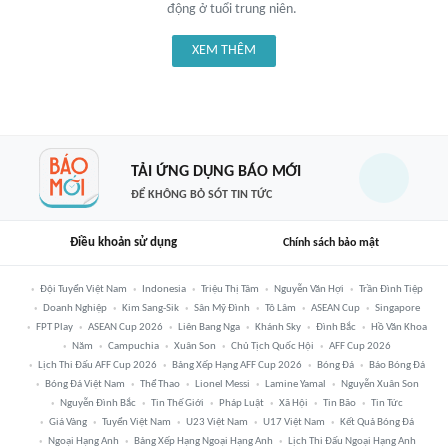
động ở tuổi trung niên.
XEM THÊM
TẢI ỨNG DỤNG BÁO MỚI
ĐỂ KHÔNG BỎ SÓT TIN TỨC
Điều khoản sử dụng
Chính sách bảo mật
Đội Tuyển Việt Nam
Indonesia
Triệu Thị Tâm
Nguyễn Văn Hợi
Trần Đình Tiệp
Doanh Nghiệp
Kim Sang-Sik
Sân Mỹ Đình
Tô Lâm
ASEAN Cup
Singapore
FPT Play
ASEAN Cup 2026
Liên Bang Nga
Khánh Sky
Đình Bắc
Hồ Văn Khoa
Năm
Campuchia
Xuân Son
Chủ Tịch Quốc Hội
AFF Cup 2026
Lịch Thi Đấu AFF Cup 2026
Bảng Xếp Hạng AFF Cup 2026
Bóng Đá
Báo Bóng Đá
Bóng Đá Việt Nam
Thể Thao
Lionel Messi
Lamine Yamal
Nguyễn Xuân Son
Nguyễn Đình Bắc
Tin Thế Giới
Pháp Luật
Xã Hội
Tin Bão
Tin Tức
Giá Vàng
Tuyển Việt Nam
U23 Việt Nam
U17 Việt Nam
Kết Quả Bóng Đá
Ngoại Hạng Anh
Bảng Xếp Hạng Ngoại Hạng Anh
Lịch Thi Đấu Ngoại Hạng Anh