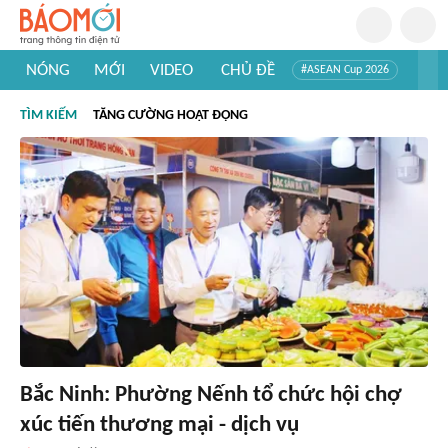
NÓNG
MỚI
VIDEO
CHỦ ĐỀ
#ASEAN Cup 2026
#Trí tuệ nhân tạo
#Mỹ - Iran
#Khám phá Việt Nam
TÌM KIẾM
TĂNG CƯỜNG HOẠT ĐỘNG
#Khám phá thế giới
Bắc Ninh: Phường Nếnh tổ chức hội chợ
xúc tiến thương mại - dịch vụ