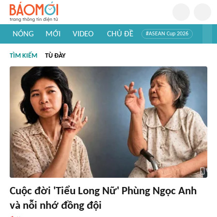
NÓNG
MỚI
VIDEO
CHỦ ĐỀ
#ASEAN Cup 2026
#Trí tuệ nhân tạo
#Mỹ - Iran
#Khám phá Việt Nam
TÌM KIẾM
TÙ ĐÀY
#Khám phá thế giới
Cuộc đời 'Tiểu Long Nữ' Phùng Ngọc Anh
và nỗi nhớ đồng đội