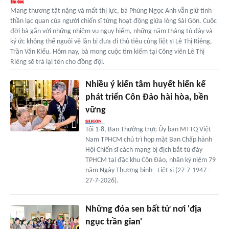
Mang thương tật nặng và mất thị lực, bà Phùng Ngọc Anh vẫn giữ tinh
thần lạc quan của người chiến sĩ từng hoạt động giữa lòng Sài Gòn. Cuộc
đời bà gắn với những nhiệm vụ nguy hiểm, những năm tháng tù đày và
ký ức không thể nguôi về lần bị đưa đi thủ tiêu cùng liệt sĩ Lê Thị Riêng,
Trần Văn Kiểu. Hôm nay, bà mong cuộc tìm kiếm tại Công viên Lê Thị
Riêng sẽ trả lại tên cho đồng đội.
Nhiều ý kiến tâm huyết hiến kế
phát triển Côn Đảo hài hòa, bền
vững
Tối 1-8, Ban Thường trực Ủy ban MTTQ Việt
Nam TPHCM chủ trì họp mặt Ban Chấp hành
Hội Chiến sĩ cách mạng bị địch bắt tù đày
TPHCM tại đặc khu Côn Đảo, nhân kỷ niệm 79
năm Ngày Thương binh - Liệt sĩ (27-7-1947 -
27-7-2026).
Những đóa sen bất tử nơi 'địa
ngục trần gian'