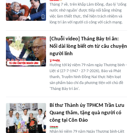
Tháng 7 về, trên khắp Lâm Đồng, đạo lý 'Uống
nước nhớ nguồn' được tiếp nối bằng những
việc làm thiết thực, thể hiện trách nhiệm và
lòng tri ân với người có công với cách mạng.
[Chuỗi video] Tháng Bảy tri ân:
Nối dài lòng biết ơn từ câu chuyện
người lính
Hướng tới kỷ niệm 79 năm ngày Thương binh -
Liệt sĩ (27-7-1947 - 27-7-2026), Báo và Phát
thanh, Truyền hình Đồng Nai thực hiện loạt
sản phẩm báo chí đa phương tiện với chủ đề
'Tháng Bảy tri ân'.
Bí thư Thành ủy TPHCM Trần Lưu
Quang thăm, tặng quà người có
công tại Côn Đảo
Nhân kỷ niệm 79 năm Ngày Thương binh-Liệt