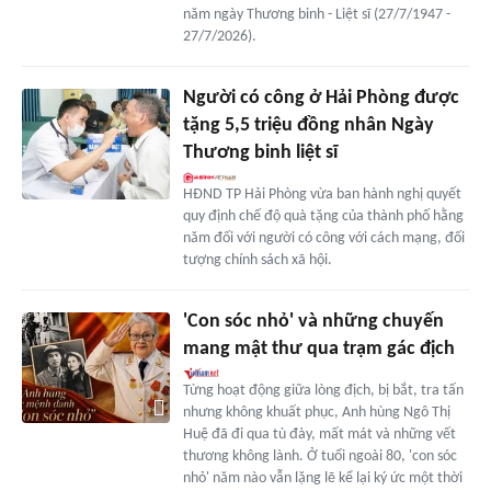
năm ngày Thương binh - Liệt sĩ (27/7/1947 -
27/7/2026).
Người có công ở Hải Phòng được
tặng 5,5 triệu đồng nhân Ngày
Thương binh liệt sĩ
HĐND TP Hải Phòng vừa ban hành nghị quyết
quy định chế độ quà tặng của thành phố hằng
năm đối với người có công với cách mạng, đối
tượng chính sách xã hội.
'Con sóc nhỏ' và những chuyến
mang mật thư qua trạm gác địch
Từng hoạt động giữa lòng địch, bị bắt, tra tấn
nhưng không khuất phục, Anh hùng Ngô Thị
Huệ đã đi qua tù đày, mất mát và những vết
thương không lành. Ở tuổi ngoài 80, 'con sóc
nhỏ' năm nào vẫn lặng lẽ kể lại ký ức một thời