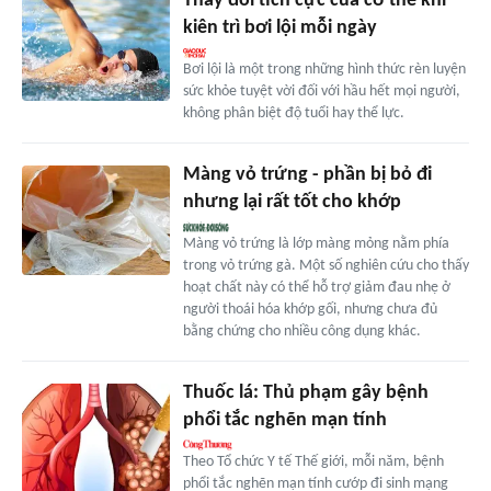
Thay đổi tích cực của cơ thể khi
kiên trì bơi lội mỗi ngày
Bơi lội là một trong những hình thức rèn luyện
sức khỏe tuyệt vời đối với hầu hết mọi người,
không phân biệt độ tuổi hay thể lực.
Màng vỏ trứng - phần bị bỏ đi
nhưng lại rất tốt cho khớp
Màng vỏ trứng là lớp màng mỏng nằm phía
trong vỏ trứng gà. Một số nghiên cứu cho thấy
hoạt chất này có thể hỗ trợ giảm đau nhẹ ở
người thoái hóa khớp gối, nhưng chưa đủ
bằng chứng cho nhiều công dụng khác.
Thuốc lá: Thủ phạm gây bệnh
phổi tắc nghẽn mạn tính
Theo Tổ chức Y tế Thế giới, mỗi năm, bệnh
phổi tắc nghẽn mạn tính cướp đi sinh mạng