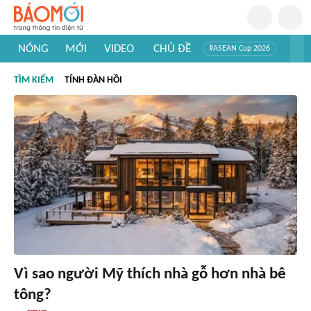
NÓNG
MỚI
VIDEO
CHỦ ĐỀ
#ASEAN Cup 2026
#Trí tuệ nhân tạo
#Mỹ - Iran
#Khám phá Việt Nam
TÌM KIẾM
TÍNH ĐÀN HỒI
#Khám phá thế giới
Vì sao người Mỹ thích nhà gỗ hơn nhà bê
tông?