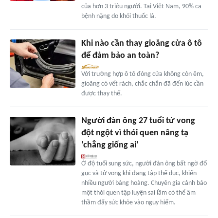
của hơn 3 triệu người. Tại Việt Nam, 90% ca
bệnh nặng do khói thuốc lá.
Khi nào cần thay gioăng cửa ô tô
để đảm bảo an toàn?
Với trường hợp ô tô đóng cửa không còn êm,
gioăng có vết rách, chắc chắn đã đến lúc cần
được thay thế.
Người đàn ông 27 tuổi tử vong
đột ngột vì thói quen nâng tạ
'chẳng giống ai'
Ở độ tuổi sung sức, người đàn ông bất ngờ đổ
gục và tử vong khi đang tập thể dục, khiến
nhiều người bàng hoàng. Chuyên gia cảnh báo
một thói quen tập luyện sai lầm có thể âm
thầm đẩy sức khỏe vào nguy hiểm.