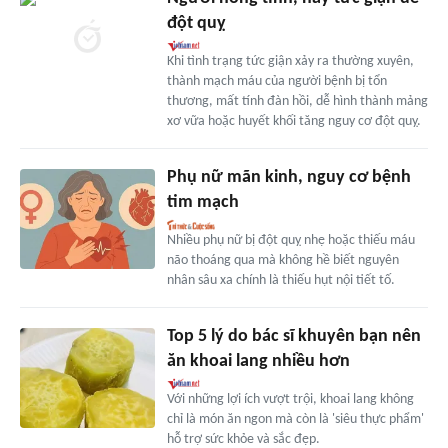
đột quỵ
Khi tình trạng tức giận xảy ra thường xuyên,
thành mạch máu của người bệnh bị tổn
thương, mất tính đàn hồi, dễ hình thành mảng
xơ vữa hoặc huyết khối tăng nguy cơ đột quỵ.
Phụ nữ mãn kinh, nguy cơ bệnh
tim mạch
Nhiều phụ nữ bị đột quỵ nhẹ hoặc thiếu máu
não thoáng qua mà không hề biết nguyên
nhân sâu xa chính là thiếu hụt nội tiết tố.
Top 5 lý do bác sĩ khuyên bạn nên
ăn khoai lang nhiều hơn
Với những lợi ích vượt trội, khoai lang không
chỉ là món ăn ngon mà còn là 'siêu thực phẩm'
hỗ trợ sức khỏe và sắc đẹp.