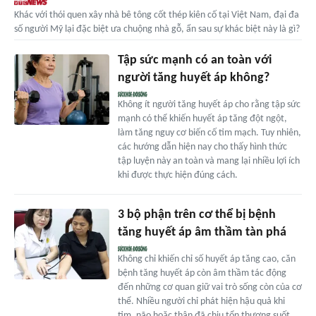
Khác với thói quen xây nhà bê tông cốt thép kiên cố tại Việt Nam, đại đa
số người Mỹ lại đặc biệt ưa chuộng nhà gỗ, ẩn sau sự khác biệt này là gì?
Tập sức mạnh có an toàn với
người tăng huyết áp không?
Không ít người tăng huyết áp cho rằng tập sức
mạnh có thể khiến huyết áp tăng đột ngột,
làm tăng nguy cơ biến cố tim mạch. Tuy nhiên,
các hướng dẫn hiện nay cho thấy hình thức
tập luyện này an toàn và mang lại nhiều lợi ích
khi được thực hiện đúng cách.
3 bộ phận trên cơ thể bị bệnh
tăng huyết áp âm thầm tàn phá
Không chỉ khiến chỉ số huyết áp tăng cao, căn
bệnh tăng huyết áp còn âm thầm tác động
đến những cơ quan giữ vai trò sống còn của cơ
thể. Nhiều người chỉ phát hiện hậu quả khi
tim, não hoặc thận đã chịu tổn thương suốt