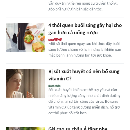
vẫn duy trì nghề rèn nông cụ truyền thống,
góp phần giữ gìn bản sắc dân tộc.
4 thói quen buổi sáng gây hại cho
gan hơn cả uống rượu
Một số thói quen ngay sau khi thức dậy buổi
sáng tưởng chừng vô hại nhưng lại khiến gan
mắc bệnh, ảnh hưởng lớn tới sức khỏe.
Bị sốt xuất huyết có nên bổ sung
vitamin C?
Sốt xuất huyết khiến cơ thể suy yếu và cần
nhiều năng lượng cũng như chất dinh dưỡng
để chống lại sự tấn công của virus. Bổ sung
vitamin C giúp tăng cường miễn dịch, hỗ trợ
cơ thể phục hồi tốt hơn...
Giá cao su châu Á tăng nhẹ,