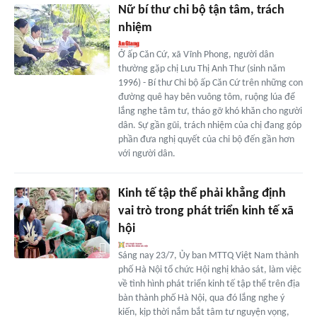
Nữ bí thư chi bộ tận tâm, trách
nhiệm
Ở ấp Căn Cứ, xã Vĩnh Phong, người dân
thường gặp chị Lưu Thị Anh Thư (sinh năm
1996) - Bí thư Chi bộ ấp Căn Cứ trên những con
đường quê hay bên vuông tôm, ruộng lúa để
lắng nghe tâm tư, tháo gỡ khó khăn cho người
dân. Sự gần gũi, trách nhiệm của chị đang góp
phần đưa nghị quyết của chi bộ đến gần hơn
với người dân.
Kinh tế tập thể phải khẳng định
vai trò trong phát triển kinh tế xã
hội
Sáng nay 23/7, Ủy ban MTTQ Việt Nam thành
phố Hà Nội tổ chức Hội nghị khảo sát, làm việc
về tình hình phát triển kinh tế tập thể trên địa
bàn thành phố Hà Nội, qua đó lắng nghe ý
kiến, kịp thời nắm bắt tâm tư nguyện vọng,