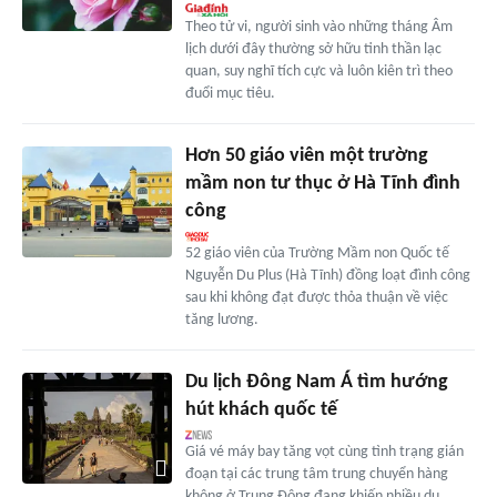
Theo tử vi, người sinh vào những tháng Âm
lịch dưới đây thường sở hữu tinh thần lạc
quan, suy nghĩ tích cực và luôn kiên trì theo
đuổi mục tiêu.
Hơn 50 giáo viên một trường
mầm non tư thục ở Hà Tĩnh đình
công
52 giáo viên của Trường Mầm non Quốc tế
Nguyễn Du Plus (Hà Tĩnh) đồng loạt đình công
sau khi không đạt được thỏa thuận về việc
tăng lương.
Du lịch Đông Nam Á tìm hướng
hút khách quốc tế
Giá vé máy bay tăng vọt cùng tình trạng gián
đoạn tại các trung tâm trung chuyển hàng
không ở Trung Đông đang khiến nhiều du