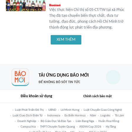
Việc thực hiện Chỉ thị số 05-CT/TW tại xã Phúc
Thọ đã tạo chuyển biến thực chất, đưa tư
tưởng, đạo đức, phong cách Hồ Chí Minh trở
thành động lực phát triển địa phương.
XEM THÊM
TẢI ỨNG DỤNG BÁO MỚI
ĐỂ KHÔNG BỎ SÓT TIN TỨC
Điều khoản sử dụng
Chính sách bảo mật
Luật Phát Triển Đô Thị
UBND
Lê Minh Hưng
Luật Chuyển Giao Công Nghệ
Luật Giao Dịch Điện Tử
Indonesia
Eo Biển Hormuz
Năm
Logistic
Tô Lâm
Doanh Nghiệp
Bộ Giáo Dục Và Đào Tạo
Liên Bang Nga
Huấn Hoa Hồng
Campuchia
THPT Chuyên Tuyên Quang
ASEAN Cup 2026
Hạ Tầng