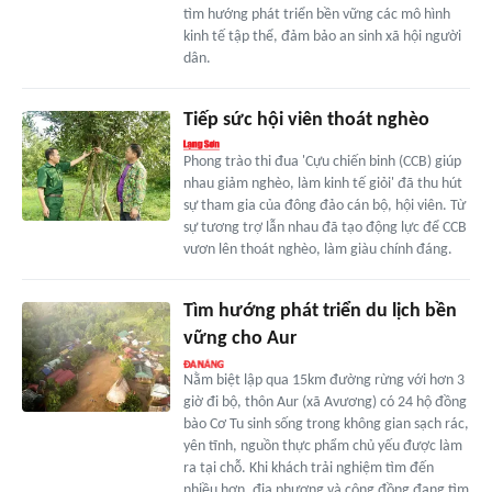
tìm hướng phát triển bền vững các mô hình
kinh tế tập thể, đảm bảo an sinh xã hội người
dân.
Tiếp sức hội viên thoát nghèo
Phong trào thi đua 'Cựu chiến binh (CCB) giúp
nhau giảm nghèo, làm kinh tế giỏi' đã thu hút
sự tham gia của đông đảo cán bộ, hội viên. Từ
sự tương trợ lẫn nhau đã tạo động lực để CCB
vươn lên thoát nghèo, làm giàu chính đáng.
Tìm hướng phát triển du lịch bền
vững cho Aur
Nằm biệt lập qua 15km đường rừng với hơn 3
giờ đi bộ, thôn Aur (xã Avương) có 24 hộ đồng
bào Cơ Tu sinh sống trong không gian sạch rác,
yên tĩnh, nguồn thực phẩm chủ yếu được làm
ra tại chỗ. Khi khách trải nghiệm tìm đến
nhiều hơn, địa phương và cộng đồng đang tìm