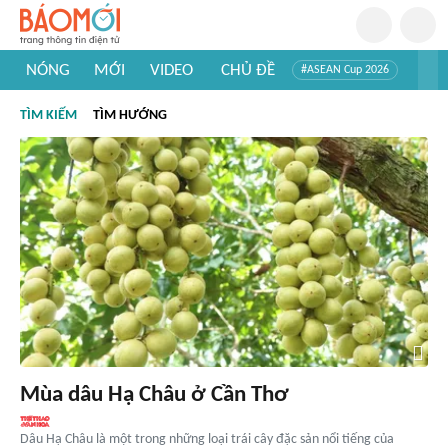
NÓNG
MỚI
VIDEO
CHỦ ĐỀ
#ASEAN Cup 2026
#Trí tuệ nhân tạo
#Mỹ - Iran
#Khám phá Việt Nam
TÌM KIẾM
TÌM HƯỚNG
#Khám phá thế giới
Mùa dâu Hạ Châu ở Cần Thơ
Dâu Hạ Châu là một trong những loại trái cây đặc sản nổi tiếng của