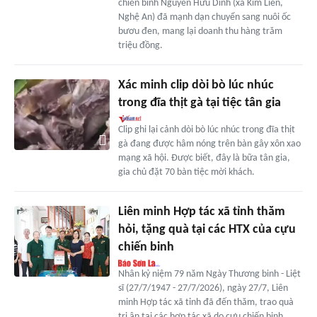
chiến binh Nguyễn Hữu Dinh (xã Kim Liên,
Nghệ An) đã mạnh dạn chuyển sang nuôi ốc
bươu đen, mang lại doanh thu hàng trăm
triệu đồng.
Xác minh clip dòi bò lúc nhúc
trong đĩa thịt gà tại tiệc tân gia
Clip ghi lại cảnh dòi bò lúc nhúc trong đĩa thịt
gà đang được hâm nóng trên bàn gây xôn xao
mạng xã hội. Được biết, đây là bữa tân gia,
gia chủ đặt 70 bàn tiệc mời khách.
Liên minh Hợp tác xã tỉnh thăm
hỏi, tặng quà tại các HTX của cựu
chiến binh
Nhân kỷ niệm 79 năm Ngày Thương binh - Liệt
sĩ (27/7/1947 - 27/7/2026), ngày 27/7, Liên
minh Hợp tác xã tỉnh đã đến thăm, trao quà
tri ân tại các hợp tác xã do cựu chiến binh