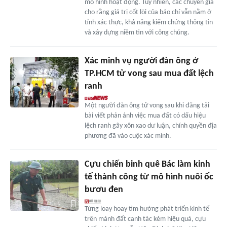
mô hình hoạt động. Tuy nhiên, các chuyên gia
cho rằng giá trị cốt lõi của báo chí vẫn nằm ở
tính xác thực, khả năng kiểm chứng thông tin
và xây dựng niềm tin với công chúng.
Xác minh vụ người đàn ông ở
TP.HCM tử vong sau mua đất lệch
ranh
Một người đàn ông tử vong sau khi đăng tải
bài viết phản ánh việc mua đất có dấu hiệu
lệch ranh gây xôn xao dư luận, chính quyền địa
phương đã vào cuộc xác minh.
Cựu chiến binh quê Bác làm kinh
tế thành công từ mô hình nuôi ốc
bươu đen
Từng loay hoay tìm hướng phát triển kinh tế
trên mảnh đất canh tác kém hiệu quả, cựu