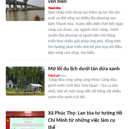
ven biển
Xâm nhập mặn đang tạo thêm áp lực lên sản
xuất và đời sống tại nhiều địa phương ven
biển Thanh Hóa. Trước diễn biến thời tiết ngày
càng cực đoan, các ngành chức năng, chính
quyền địa phương và người dân chủ động
triển khai nhiều giải pháp ứng phó, đồng thời
tìm hướng phát triển sinh kế phù hợp với điều
kiện vùng cửa sông, ven biển.
Mở lối du lịch dưới tán dừa xanh
'Công đâu công uổng công thừa/ Công đâu
gánh nước tưới dừa Tam Quan'. Câu ca dao
nhắc nhớ về một vùng đất nổi tiếng với nhiều
vườn dừa xanh trải dài.
Xã Phúc Thọ: Lan tỏa tư tưởng Hồ
Chí Minh từ những việc làm cụ
thể