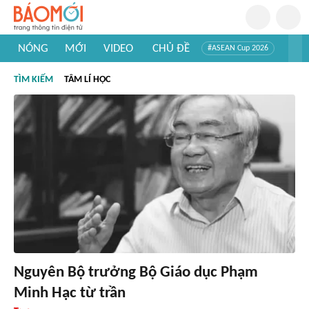
NÓNG
MỚI
VIDEO
CHỦ ĐỀ
#ASEAN Cup 2026
#Trí tuệ nhân tạo
#Mỹ - Iran
#Khám phá Việt Nam
TÌM KIẾM
TÂM LÍ HỌC
#Khám phá thế giới
Nguyên Bộ trưởng Bộ Giáo dục Phạm
Minh Hạc từ trần