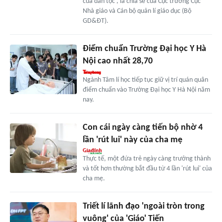
của dân tộc', là chia sẻ của Cục trưởng Cục
Nhà giáo và Cán bộ quản lí giáo dục (Bộ
GD&ĐT).
Điểm chuẩn Trường Đại học Y Hà
Nội cao nhất 28,70
Ngành Tâm lí học tiếp tục giữ vị trí quán quân
điểm chuẩn vào Trường Đại học Y Hà Nội năm
nay.
Con cái ngày càng tiến bộ nhờ 4
lần 'rút lui' này của cha mẹ
Thực tế, một đứa trẻ ngày càng trưởng thành
và tốt hơn thường bắt đầu từ 4 lần 'rút lui' của
cha mẹ.
Triết lí lãnh đạo 'ngoài tròn trong
vuông' của 'Giáo' Tiến