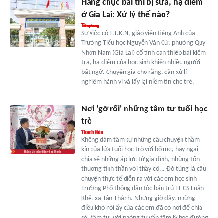
Hàng chục bài thi bị sửa, hạ điểm
ở Gia Lai: Xử lý thế nào?
Sự việc cô T.T.K.N, giáo viên tiếng Anh của
Trường Tiểu học Nguyễn Văn Cừ, phường Quy
Nhơn Nam (Gia Lai) cố tình can thiệp bài kiểm
tra, hạ điểm của học sinh khiến nhiều người
bất ngờ. Chuyên gia cho rằng, cần xử lí
nghiêm hành vi và lấy lại niềm tin cho trẻ.
Nơi 'gỡ rối' những tâm tư tuổi học
trò
Không dám tâm sự những câu chuyện thầm
kín của lứa tuổi học trò với bố mẹ, hay ngại
chia sẻ những áp lực từ gia đình, những tổn
thương tinh thần với thầy cô... Đó từng là câu
chuyện thực tế diễn ra với các em học sinh
Trường Phổ thông dân tộc bán trú THCS Luận
Khê, xã Tân Thành. Nhưng giờ đây, những
điều khó nói ấy của các em đã có nơi để chia
sẻ, tâm tư, với phòng tư vấn tâm lý học đường