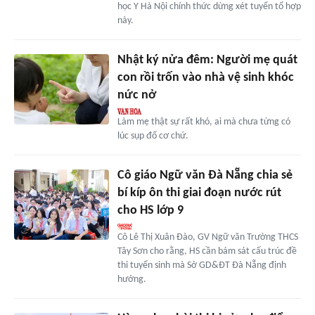
học Y Hà Nội chính thức dừng xét tuyển tổ hợp
này.
Nhật ký nửa đêm: Người mẹ quát
con rồi trốn vào nhà vệ sinh khóc
nức nở
Làm mẹ thật sự rất khó, ai mà chưa từng có
lúc sụp đổ cơ chứ.
Cô giáo Ngữ văn Đà Nẵng chia sẻ
bí kíp ôn thi giai đoạn nước rút
cho HS lớp 9
Cô Lê Thị Xuân Đào, GV Ngữ văn Trường THCS
Tây Sơn cho rằng, HS cần bám sát cấu trúc đề
thi tuyển sinh mà Sở GD&ĐT Đà Nẵng định
hướng.