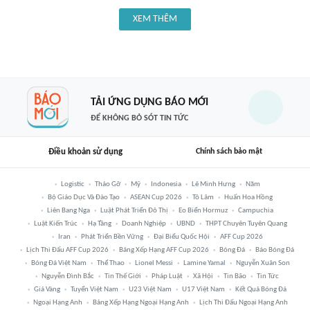
XEM THÊM
TẢI ỨNG DỤNG BÁO MỚI
ĐỂ KHÔNG BỎ SÓT TIN TỨC
Điều khoản sử dụng
Chính sách bảo mật
Logistic
Tháo Gỡ
Mỹ
Indonesia
Lê Minh Hưng
Năm
Bộ Giáo Dục Và Đào Tạo
ASEAN Cup 2026
Tô Lâm
Huấn Hoa Hồng
Liên Bang Nga
Luật Phát Triển Đô Thị
Eo Biển Hormuz
Campuchia
Luật Kiến Trúc
Hạ Tầng
Doanh Nghiệp
UBND
THPT Chuyên Tuyên Quang
Iran
Phát Triển Bền Vững
Đại Biểu Quốc Hội
AFF Cup 2026
Lịch Thi Đấu AFF Cup 2026
Bảng Xếp Hạng AFF Cup 2026
Bóng Đá
Báo Bóng Đá
Bóng Đá Việt Nam
Thể Thao
Lionel Messi
Lamine Yamal
Nguyễn Xuân Son
Nguyễn Đình Bắc
Tin Thế Giới
Pháp Luật
Xã Hội
Tin Bão
Tin Tức
Giá Vàng
Tuyển Việt Nam
U23 Việt Nam
U17 Việt Nam
Kết Quả Bóng Đá
Ngoại Hạng Anh
Bảng Xếp Hạng Ngoại Hạng Anh
Lịch Thi Đấu Ngoại Hạng Anh