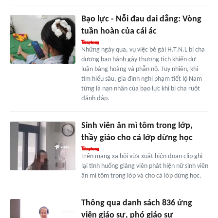
Bạo lực - Nỗi đau dai dẳng: Vòng
tuần hoàn của cái ác
Những ngày qua, vụ việc bé gái H.T.N.L bị cha
dượng bạo hành gây thương tích khiến dư
luận bàng hoàng và phẫn nộ. Tuy nhiên, khi
tìm hiểu sâu, gia đình nghi phạm tiết lộ Nam
từng là nạn nhân của bạo lực khi bị cha ruột
đánh đập.
Sinh viên ăn mì tôm trong lớp,
thầy giáo cho cả lớp dừng học
Trên mạng xã hội vừa xuất hiện đoạn clip ghi
lại tình huống giảng viên phát hiện nữ sinh viên
ăn mì tôm trong lớp và cho cả lớp dừng học.
Thông qua danh sách 836 ứng
viên giáo sư, phó giáo sư