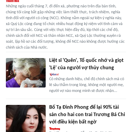
Những ngày cuối tháng 7, đi đến xã, phường nào trên địa bàn tỉnh,
chúng tôi cũng bắt gặp những việc làm thiết thực, trách nhiệm, nghĩa
tình đối với người có công (NCC). Không nằm ngoài sự kiện ý nghĩa này,
xã Quý Lộc cũng đang tổ chức nhiều hoạt động kỷ niệm với tình cảm và
sự tri ân sâu sắc. Cùng với việc thực hiện đầy đủ, kịp thời các chế độ,
chính sách đối với NCC và thân nhân NCC, xã Quý Lộc thường xuyên rà
soát, lập hồ sơ các đối tượng, không để NCC nào không được hưởng các
chính sách của Nhà nước.
Liệt sĩ 'Quên', Tổ quốc nhớ và giọt
'Lệ' của người vợ thủy chung
Có những danh hiệu, chế độ chính sách mà có
lẽ sâu thẳm trong lòng, không một người mẹ,
người vợ nào mong mình sẽ được nhận...
Bố Tạ Đình Phong để lại 90% tài
sản cho hai con trai Trương Bá Chi
với điều kiện bất ngờ