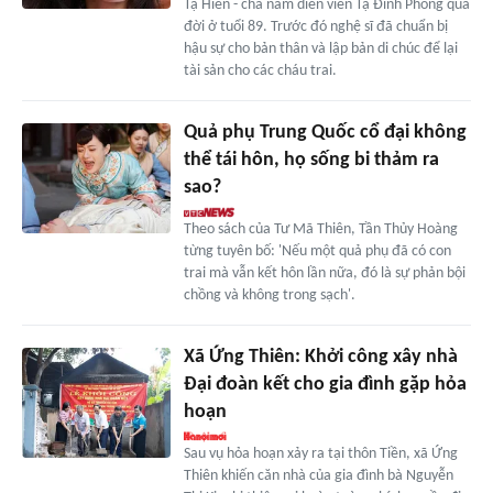
Tạ Hiền - cha nam diễn viên Tạ Đình Phong qua
đời ở tuổi 89. Trước đó nghệ sĩ đã chuẩn bị
hậu sự cho bản thân và lập bản di chúc để lại
tài sản cho các cháu trai.
Quả phụ Trung Quốc cổ đại không
thể tái hôn, họ sống bi thảm ra
sao?
Theo sách của Tư Mã Thiên, Tần Thủy Hoàng
từng tuyên bố: 'Nếu một quả phụ đã có con
trai mà vẫn kết hôn lần nữa, đó là sự phản bội
chồng và không trong sạch'.
Xã Ứng Thiên: Khởi công xây nhà
Đại đoàn kết cho gia đình gặp hỏa
hoạn
Sau vụ hỏa hoạn xảy ra tại thôn Tiền, xã Ứng
Thiên khiến căn nhà của gia đình bà Nguyễn