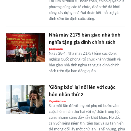
Thị Kim bị thiêu rụi hoàn toàn, chính quyền địa
phương cùng các tổ chức, đoàn thể đã khởi
công xây dựng nhà Đại đoàn kết, hỗ trợ gia
đình sớm ổn định cuộc sống.
Nhà máy Z175 bàn giao nhà tình
nghĩa tặng gia đình chính sách
Ngày 28-4, Nhà máy Z175 (Tổng cục Công
nghiệp Quốc phòng) tổ chức khánh thành và
bàn giao nhà tình nghĩa tặng gia đình chính
sách trên địa bàn đóng quân.
'Giông bão' lại nổi lên với cuộc
hôn nhân thứ 2
Sau một lần đổ vỡ, người phụ nữ bước vào
cuộc hôn nhân thứ hai với sự thận trọng tột
cùng nhưng cũng đầy rẫy khát khao. Họ dốc
cạn vốn liếng niềm tin, tiền bạc và sự tận hiến
để mong đổi lấy một chữ 'an'. Thế nhưng, phía