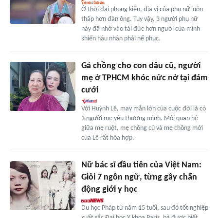
Ở thời đại phong kiến, địa vị của phụ nữ luôn
thấp hơn đàn ông. Tuy vậy, 3 người phụ nữ
này đã nhờ vào tài đức hơn người của mình
khiến hậu nhân phải nể phục.
Gả chồng cho con dâu cũ, người
mẹ ở TPHCM khóc nức nở tại đám
cưới
Với Huỳnh Lê, may mắn lớn của cuộc đời là có
3 người mẹ yêu thương mình. Mối quan hệ
giữa mẹ ruột, mẹ chồng cũ và mẹ chồng mới
của Lê rất hòa hợp.
Nữ bác sĩ đầu tiên của Việt Nam:
Giỏi 7 ngôn ngữ, từng gây chấn
động giới y học
Du học Pháp từ năm 15 tuổi, sau đó tốt nghiệp
xuất sắc Đại học Y khoa Paris, bà được biết