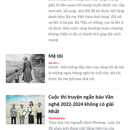
giấy tờ liên quan với mong muốn được các cấp
xem xét, bổ sung, sửa đổi để bà được xét tặng
danh hiệu 'Bà mẹ Việt Nam Anh hùng' đối với
vợ liệt sĩ tái giá. Bà Thỉu có chồng, con là liệt sĩ
và được Nhà nước tặng thưởng Huân chương
Kháng chiến vì đã có thành tích giúp đỡ cách
mạng.
Mệ tôi
NSGN - Hồi tưởng đầu tiên của riêng tôi về mệ
là những ngày tháng nghỉ hè tuổi thơ, khi tôi
được ba me gửi qua nhà mệ.
Cuộc thi truyện ngắn báo Văn
nghệ 2022-2024 không có giải
Nhất
Theo nhà văn Nguyễn Bình Phương, cuộc thi
đã phản ánh đúng mặt bằng hiện tại của