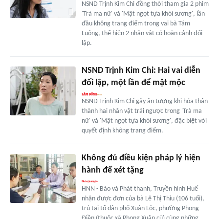
NSND Trịnh Kim Chi đồng thời tham gia 2 phim
'Trà ma nữ' và 'Mật ngọt tựa khói sương', lần
đầu không trang điểm trong vai bà Tám
Luông, thể hiện 2 nhân vật có hoàn cảnh đối
lập.
NSND Trịnh Kim Chi: Hai vai diễn
đối lập, một lần để mặt mộc
NSND Trịnh Kim Chi gây ấn tượng khi hóa thân
thành hai nhân vật trái ngược trong 'Trà ma
nữ' và 'Mật ngọt tựa khói sương', đặc biệt với
quyết định không trang điểm.
Không đủ điều kiện pháp lý hiện
hành để xét tặng
HNN - Báo và Phát thanh, Truyền hình Huế
nhận được đơn của bà Lê Thị Thỉu (106 tuổi),
trú tại tổ dân phố Xuân Lộc, phường Phong
Điền (thuộc xã Phong Xuân cũ) cùng những