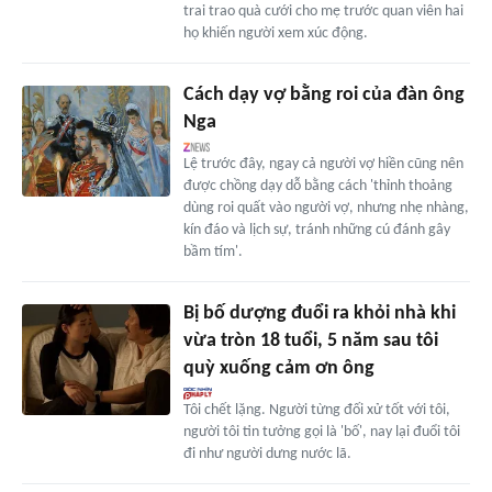
trai trao quà cưới cho mẹ trước quan viên hai
họ khiến người xem xúc động.
Cách dạy vợ bằng roi của đàn ông
Nga
Lệ trước đây, ngay cả người vợ hiền cũng nên
được chồng dạy dỗ bằng cách 'thỉnh thoảng
dùng roi quất vào người vợ, nhưng nhẹ nhàng,
kín đáo và lịch sự, tránh những cú đánh gây
bầm tím'.
Bị bố dượng đuổi ra khỏi nhà khi
vừa tròn 18 tuổi, 5 năm sau tôi
quỳ xuống cảm ơn ông
Tôi chết lặng. Người từng đối xử tốt với tôi,
người tôi tin tưởng gọi là 'bố', nay lại đuổi tôi
đi như người dưng nước lã.