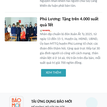
Nguyên nhân khiến hai người chia tay càng
khiến dư luận phải bàn tán.
Phú Lương: Tặng trên 4.000 suất
quà Tết
Nhân dịp chuẩn bị đón Xuân Ất Tỵ 2025, từ
ngày 13 đến 15-1, Huyện ủy, HĐND, UBND,
Ủy ban MTTQ huyện Phú Lương tổ chức các
đoàn đến thăm hỏi, tặng quà trực tiếp tại 30
gia đình người có công với cách mạng, thân
nhân liệt sĩ ở 14 xã, thị trấn trên địa bàn, mỗi
suất quà trị giá 700 nghìn đồng.
XEM THÊM
TẢI ỨNG DỤNG BÁO MỚI