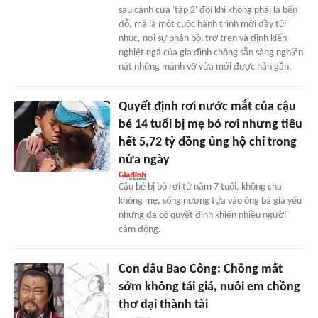
sau cánh cửa 'tập 2' đôi khi không phải là bến
đỗ, mà là một cuộc hành trình mới đầy tủi
nhục, nơi sự phản bội trơ trẽn và định kiến
nghiệt ngã của gia đình chồng sẵn sàng nghiền
nát những mảnh vỡ vừa mới được hàn gắn.
Quyết định rơi nước mắt của cậu
bé 14 tuổi bị mẹ bỏ rơi nhưng tiêu
hết 5,72 tỷ đồng ủng hộ chỉ trong
nửa ngày
Cậu bé bị bỏ rơi từ năm 7 tuổi, không cha
không mẹ, sống nương tựa vào ông bà già yếu
nhưng đã có quyết định khiến nhiều người
cảm động.
Con dâu Bao Công: Chồng mất
sớm không tái giá, nuôi em chồng
thơ dại thành tài