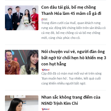
Con dâu tái giá, bố mẹ chồng
Thanh Hóa làm 45 mâm cỗ gả đi
Trong đám cưới của Huế, quan khách rưng
rưng xúc động khi chứng kiến trên sân khấu có
cả mẹ đẻ, bố mẹ chồng cũ và bố mẹ chồng
mới, cùng chúc phúc cho cô.
Nói chuyện vui vẻ, người đàn ông
bất ngờ từ chối hẹn hò khiến mẹ 3
con hụt hẫng
Cặp đôi đã có màn mai mối vui vẻ trên sóng
'Bạn muốn hẹn hò'. Tuy nhiên, kết quả cuối
cùng khiến nhiều người bất ngờ.
Nhan sắc không trang điểm của
NSND Trịnh Kim Chi