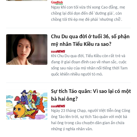
Ngay khi con tôi vừa thi xong Cao đẳng, mẹ
chồng lại đòi dọn đến để 'dưỡng già', còn
chồng tôi thì ép mẹ đẻ phải 'nhường chỗ'.
Chu Du qua đời ở tuổi 36, số phận
mỹ nhân Tiểu Kiều ra sao?
Khi Chu Du qua đời, Tiểu Kiều còn rất trẻ và
đang ở giai đoạn đỉnh cao về nhan sắc, cuộc
sống sau này của mỹ nhân nổi tiếng thời Tam
quốc khiến nhiều người tò mò.
Sự tích Táo quân: Vì sao lại có một
bà hai ông?
Ngày 23 tháng Chạp, người Việt tiễn ông Công
ông Táo lên trời, sự tích Táo quân với một bà
hai ông trong câu chuyện dân gian ẩn chứa
những ý nghĩa nhân văn.