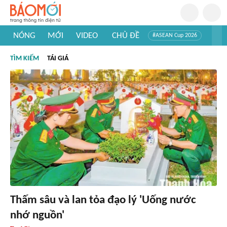
NÓNG
MỚI
VIDEO
CHỦ ĐỀ
#ASEAN Cup 2026
#Tuyển sinh đại học 2026
#Trí tuệ nhân tạo
#Mỹ - Iran
TÌM KIẾM
TÁI GIÁ
#Khám phá Việt Nam
#Khám phá thế giới
Thấm sâu và lan tỏa đạo lý 'Uống nước
nhớ nguồn'