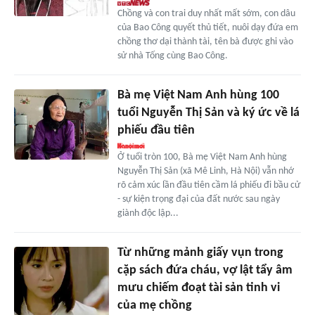
Chồng và con trai duy nhất mất sớm, con dâu
của Bao Công quyết thủ tiết, nuôi dạy đứa em
chồng thơ dại thành tài, tên bà được ghi vào
sử nhà Tống cùng Bao Công.
Bà mẹ Việt Nam Anh hùng 100
tuổi Nguyễn Thị Sản và ký ức về lá
phiếu đầu tiên
Ở tuổi tròn 100, Bà mẹ Việt Nam Anh hùng
Nguyễn Thị Sản (xã Mê Linh, Hà Nội) vẫn nhớ
rõ cảm xúc lần đầu tiên cầm lá phiếu đi bầu cử
- sự kiện trọng đại của đất nước sau ngày
giành độc lập...
Từ những mảnh giấy vụn trong
cặp sách đứa cháu, vợ lật tẩy âm
mưu chiếm đoạt tài sản tinh vi
của mẹ chồng