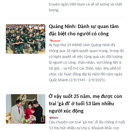
truyện ngắn Việt Nam cả về số lượng và chất
lượng.
Quảng Ninh: Dành sự quan tâm
đặc biệt cho người có công
Kỳ họp thứ 29 HĐND tỉnh Quảng Ninh đã
thông qua 26 nghị quyết quan trọng, trong đó
có Nghị quyết về việc tặng quà các đối tượng
là người có công, thân nhân, vợ/chồng liệt sĩ
tái giá... và hỗ trợ các thôn, bản, khu phố tổ
chức các hoạt động dịp kỷ niệm 80 năm ngày
Quốc khánh (2/9/1945 - 2/9/2025).
Ở vậy suốt 25 năm, mẹ được con
trai 'gả đi' ở tuổi 53 làm nhiều
người xúc động
Câu chuyện con trai 'gả mẹ' đi lấy chồng ở tuổi
53 thu hút nhiều sự chú ý. Khoảnh khắc con