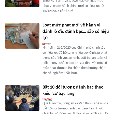
Theo Nghị định 282/2025/NĐ-CP, loạt mức
phạt vi phạm hành chính mới có hiệu lực từ
15/12/2025 cần lưu ý.
Loạt mức phạt mới về hành vi
đánh lô đề, đánh bạc… sắp có hiệu
lực
Nghị định 282/2025 của Chính phủ chính sắp
có hiệu lực đã bổ sung nhiều quy định xử phạt
trong các lĩnh vực an ninh, trật tự, an toàn xã
hội; phòng, chống bạo lực gia đình với một số
mức phạt được điều chỉnh theo hướng chặt
chẽ và nghiêm khắc hơn.
Bắt 10 đối tượng đánh bạc theo
kiểu 'cờ bạc làng'
Qua tuần tra, Công an xã Văn Bàn (Lào Cai) đã
bắt 10 đối tượng đánh bạc bằng hình thức
chơi 'liêng'. Công an đã lập hồ sơ, xử lý các đối