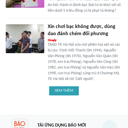
An hỏi: Hành vi đánh bạc (bài tú lơ khơ) với số
tiền dưới 5 triệu đồng có bị phạt tù không?
Xin chơi bạc không được, dùng
dao đánh chém đối phương
TAND TP. Hà Nội vừa mở phiên tòa xét xử các
bị cáo: Trịnh Viết Thanh (SN 1994), Nguyễn
Văn Phóng (SN 1976), Nguyễn Văn Quân (SN
1978, em trai Phóng), Nguyễn Văn Công (SN
1982, em trai Phóng) và Nguyễn Văn Hào (SN
1998, con trai Phóng) cùng trú ở Chương Mỹ,
TP. Hà Nội về tội 'Giết người'.
XEM THÊM
TẢI ỨNG DỤNG BÁO MỚI