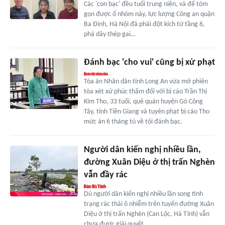
Các 'con bạc' đều tuổi trung niên, và để tóm
gọn được ổ nhóm này, lực lượng Công an quận
Ba Đình, Hà Nội đã phải đột kích từ tầng 6,
phá dây thép gai…
Đánh bạc 'cho vui' cũng bị xử phạt
Tòa án Nhân dân tỉnh Long An vừa mở phiên
tòa xét xử phúc thẩm đối với bị cáo Trần Thị
Kim Tho, 33 tuổi, quê quán huyện Gò Công
Tây, tỉnh Tiền Giang và tuyên phạt bị cáo Tho
mức án 6 tháng tù về tội đánh bạc.
Người dân kiến nghị nhiều lần,
đường Xuân Diệu ở thị trấn Nghèn
vẫn đầy rác
Dù người dân kiến nghị nhiều lần song tình
trạng rác thải ô nhiễm trên tuyến đường Xuân
Diệu ở thị trấn Nghèn (Can Lộc, Hà Tĩnh) vẫn
chưa được giải quyết.