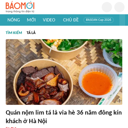
NÓNG
MỚI
VIDEO
CHỦ ĐỀ
#ASEAN Cup 2026
#Trí tuệ nhân tạo
#Mỹ - Iran
#Khám phá Việt Nam
TÌM KIẾM
TÁ LẢ
#Khám phá thế giới
Quán nộm lim tá lả vỉa hè 36 năm đông kín
khách ở Hà Nội