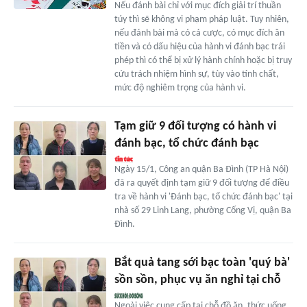
Nếu đánh bài chỉ với mục đích giải trí thuần
túy thì sẽ không vi phạm pháp luật. Tuy nhiên,
nếu đánh bài mà có cá cược, có mục đích ăn
tiền và có dấu hiệu của hành vi đánh bạc trái
phép thì có thể bị xử lý hành chính hoặc bị truy
cứu trách nhiệm hình sự, tùy vào tính chất,
mức độ nghiêm trọng của hành vi.
Tạm giữ 9 đối tượng có hành vi
đánh bạc, tổ chức đánh bạc
Ngày 15/1, Công an quận Ba Đình (TP Hà Nội)
đã ra quyết định tạm giữ 9 đối tượng để điều
tra về hành vi 'Đánh bạc, tổ chức đánh bạc' tại
nhà số 29 Linh Lang, phường Cống Vị, quận Ba
Đình.
Bắt quả tang sới bạc toàn 'quý bà'
sồn sồn, phục vụ ăn nghỉ tại chỗ
Ngoài việc cung cấp tại chỗ đồ ăn, thức uống,