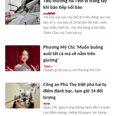
Tiểu thương Hà Tĩnh lo trắng tay
khi bão tiếp nối bão
'Tôi vừa sửa mái che hết 40 triệu đồng sau cơn
bão số 5, nay bão số 10 lại làm đổ mái, cuốn
bay nhiều thiết bị', chủ nhà hàng ở bãi biển
Thiên Cầm, Hà Tĩnh xót xa.
Phương Mỹ Chi: 'Muốn buông
xuôi tất cả mà về nằm trên
giường'
Chuyện gì đã xảy ra với Phương Mỹ Chi?
Công an Phú Thọ triệt phá hai tụ
điểm đánh bạc, tạm giữ 14 đối
tượng
Ngày 1/8, ngay trong những ngày đầu ra quân
cao điểm phòng, chống tội phạm, lực lượng