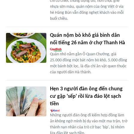
chỉ có chiếc thúng đựng đồ, hơn chục ghế
nhựa sờn màu, quán nộm của ông Việt ở vỉa
hè Hàng Bún vẫn đông nghẹt khách vào mỗi
buổi chiều.
Quán nộm bò khô giá bình dân
nổi tiếng 26 năm ở chợ Thanh Hà
Quán nhỏ nằm gần Ô Quan Chưởng, giá
25.000 đồng một bát nộm bò khô, 5.000 đồng
một bánh bột lọc, là địa chỉ ăn vặt quen thuộc
của người dân Hà thành.
Hẹn 3 người đàn ông đến chung
cư gặp 'sếp' rồi lừa đảo lột sạch
tiền
Những người đàn ông đi kiếm hợp đồng làm
ăn không ngờ mình bị dụ vào một ma trận, trở
thành nạn nhân của trò cờ bạc 'bịp', bị nhóm
lừa đảo lột sạch tiền.