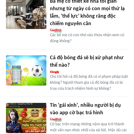
Ba mẹ cố thiết kế nhà tối giản
nhưng từ ngày có con mọi thứ lạ
lắm, 'thế lực' không răng độc
chiếm nguyên căn
Các bố mẹ có con nhỏ vào thừa nhận xem có
đúng không?
Cá độ bóng đá sẽ bị xử phạt như
thế nào?
Cho tôi hỏi cá độ bóng đá có vi phạm pháp luật
không? Người tham gia cá độ bóng đá có bị
truy cứu trách nhiệm hình sự không?
Tin 'gái xinh', nhiều người bị dụ
vào app cờ bạc trá hình
Cờ bạc trên mạng những năm qua trở thành
một vấn nạn nhức nhối của xã hội. Mặc dù các