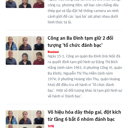
công cụ, phương tiện, sới bạc còn chằng dây
thép gai và lắp đặt hệ thống camera an ninh
cảnh giới để các 'quý bà' sát phạt nhau dưới
hình thức tá lả.
Công an Ba Đình tạm giữ 2 đối
tượng 'tổ chức đánh bạc'
Ngày 15-1, Công an quận Ba Đình (Hà Nội) đã
ra quyết định tạm giữ hình sự Đặng Thị Bích
Hằng (sinh năm 1961; ở phường Cống Vị, quận
Ba Đình), Nguyễn Thị Thu Hiền (sinh năm
1974; ở phường Hoàng Văn Thụ, quận Hoàng
Mai) để điều tra về hành vi 'Tổ chức đánh
bạc'. Một số đối tượng khác bị tạm giữ hình sự
về hành vi 'Đánh bạc'.
Vô hiệu hóa dây thép gai, đột kích
từ tầng 6 bắt ổ nhóm đánh bạc