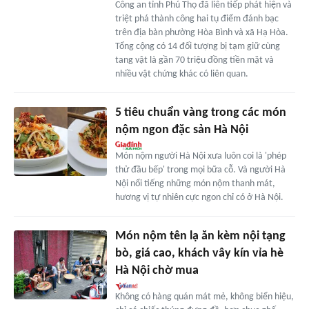
Công an tỉnh Phú Thọ đã liên tiếp phát hiện và
triệt phá thành công hai tụ điểm đánh bạc
trên địa bàn phường Hòa Bình và xã Hạ Hòa.
Tổng cộng có 14 đối tượng bị tạm giữ cùng
tang vật là gần 70 triệu đồng tiền mặt và
nhiều vật chứng khác có liên quan.
5 tiêu chuẩn vàng trong các món
nộm ngon đặc sản Hà Nội
Món nộm người Hà Nội xưa luôn coi là 'phép
thử đầu bếp' trong mọi bữa cỗ. Và người Hà
Nội nổi tiếng những món nộm thanh mát,
hương vị tự nhiên cực ngon chỉ có ở Hà Nội.
Món nộm tên lạ ăn kèm nội tạng
bò, giá cao, khách vây kín vỉa hè
Hà Nội chờ mua
Không có hàng quán mát mẻ, không biển hiệu,