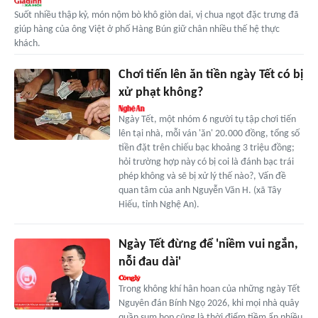
Suốt nhiều thập kỷ, món nộm bò khô giòn dai, vị chua ngọt đặc trưng đã
giúp hàng của ông Việt ở phố Hàng Bún giữ chân nhiều thế hệ thực
khách.
Chơi tiến lên ăn tiền ngày Tết có bị
xử phạt không?
Ngày Tết, một nhóm 6 người tụ tập chơi tiến
lên tại nhà, mỗi ván 'ăn' 20.000 đồng, tổng số
tiền đặt trên chiếu bạc khoảng 3 triệu đồng;
hỏi trường hợp này có bị coi là đánh bạc trái
phép không và sẽ bị xử lý thế nào?, Vấn đề
quan tâm của anh Nguyễn Văn H. (xã Tây
Hiếu, tỉnh Nghệ An).
Ngày Tết đừng để 'niềm vui ngắn,
nỗi đau dài'
Trong không khí hân hoan của những ngày Tết
Nguyên đán Bính Ngọ 2026, khi mọi nhà quây
quần sum họp cũng là thời điểm tiềm ẩn nhiều