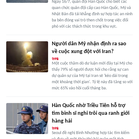
Ngày 16/7, quân đội Hàn Quốc cho biết các
quan chức quân đội cấp cao Hàn Quốc, Mỹ và
Nhật Bản đã tái khẳng định sự hợp tác an ninh
ba bên đóng vai trò then chốt trong việc đối
phó với các thách thức trong khu vực.
Người dân Mỹ nhận định ra sao
về cuộc xung đột với Iran?
Một cuộc thăm dò dư luận mới đây tại Mỹ cho
thấy 79% số người được hỏi cho rằng sự can
dự quân sự của Mỹ tại Iran sẽ 'kéo dài trong
một khoảng thời gian'. Tỷ lệ này đã tăng so với
mức 65% vào hồi cuối tháng ba.
Hàn Quốc nhờ Triều Tiên hỗ trợ
tìm binh sĩ nghi trôi qua ranh giới
hàng hải
Seoul đề nghị Bình Nhưỡng hợp tác tìm kiếm