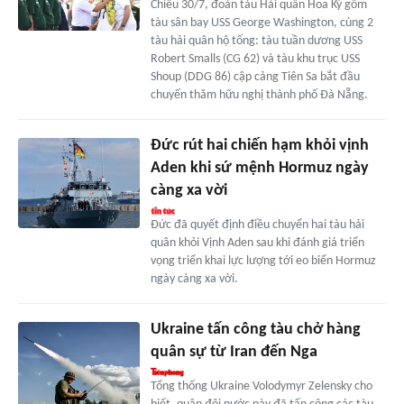
Chiều 30/7, đoàn tàu Hải quân Hoa Kỳ gồm
tàu sân bay USS George Washington, cùng 2
tàu hải quân hộ tống: tàu tuần dương USS
Robert Smalls (CG 62) và tàu khu trục USS
Shoup (DDG 86) cập cảng Tiên Sa bắt đầu
chuyến thăm hữu nghị thành phố Đà Nẵng.
Đức rút hai chiến hạm khỏi vịnh
Aden khi sứ mệnh Hormuz ngày
càng xa vời
Đức đã quyết định điều chuyển hai tàu hải
quân khỏi Vịnh Aden sau khi đánh giá triển
vọng triển khai lực lượng tới eo biển Hormuz
ngày càng xa vời.
Ukraine tấn công tàu chở hàng
quân sự từ Iran đến Nga
Tổng thống Ukraine Volodymyr Zelensky cho