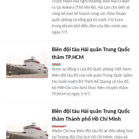
Trước thềm Hội nghị thượng đỉnh NATO diễn
ra tại Ankara (Thổ Nhĩ Kỳ), Hà Lan cho biết sẽ
công bố loạt kế hoạch cùng các thỏa thuận
quốc phòng có tổng giá trị vượt 3 tỷ Euro
trong khuôn khổ diễn đàn của liên minh vào
ngày 7/7.
Biên đội tàu Hải quân Trung Quốc
thăm TP.HCM
Được sự đồng ý của Bộ Quốc phòng Việt Nam,
Biên đội tàu 83 của Hải quân Trung Quốc (gồm
tàu huấn luyện 83-Thích Kế Quang và tàu đổ
bộ 998-Côn Lôn Sơn) thực hiện chuyến thăm
TP.HCM từ ngày 5-9/7.
Biên đội tàu Hải quân Trung Quốc
thăm Thành phố Hồ Chí Minh
Nhóm Chỉ huy Biên đội tàu 83 sẽ đến dâng hoa
tại Tượng đài Chủ tịch Hồ Chí Minh; chào xã