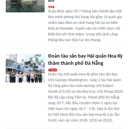
Đỏ
Ảrập Xêút ngày 30-7 thông báo thành lập một
liên minh phòng thủ hàng hải gồm 14 quốc gia
nhằm bảo đảm an ninh hàng hải tại eo biển
Bab al-Mandab - tuyến vận tải chiến lược nối
Biển Đỏ với Vịnh Aden, trong bối cảnh căng
thẳng khu vực tiếp tục leo thang.
Đoàn tàu sân bay Hải quân Hoa Kỳ
thăm thành phố Đà Nẵng
Đoàn tàu Hải quân Hoa Kỳ gồm tàu sân bay
USS George Washington, cùng 2 tàu hải quân
hộ tống gồm tàu tuần dương USS Robert
Smalls (CG 62) và tàu khu trục USS Shoup (DDG
86) đã cập cảng Tiên Sa, thành phố Đà Nẵng
sáng 30-7, bắt đầu chuyến thăm 5 ngày tại
Việt Nam (từ ngày 30-7 - 3-8). Đây là lần thứ
tư Việt Nam đón tàu sân bay Hoa Kỳ (các lần
trước vào các năm 2018, 2020 và 2023).