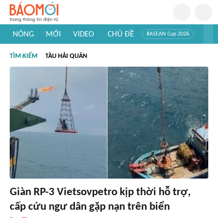
NÓNG
MỚI
VIDEO
CHỦ ĐỀ
#ASEAN Cup 2026
#Trí tuệ nhân tạo
#Mỹ - Iran
#Khám phá Việt Nam
TÌM KIẾM
TÀU HẢI QUÂN
#Khám phá thế giới
Giàn RP-3 Vietsovpetro kịp thời hỗ trợ,
cấp cứu ngư dân gặp nạn trên biển