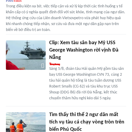
Trong điều kiện xa bờ, việc tiếp cận và xử lý kịp thời các tình huống y tế
khẩn cấp có ý nghĩa quyết định đối với sức khỏe, tính mạng của ngư dân.
Hệ thống ứng cứu của Liên doanh Vietsovpetro vừa phát huy hiệu quả
khi nhanh chóng tiếp nhận, sơ cứu và đưa một ngư dân gặp nạn trên
biển về bờ điều trị an toàn.
Clip: Xem tàu sân bay Mỹ USS
George Washington rời vịnh Đà
Nẵng
Sáng 5/8, đoàn tàu Hải quân Mỹ gồm tàu sân
bay USS George Washington CVN 73, cùng 2
tàu hải quân hộ tống là tàu tuần dương USS
Robert Smalls (CG 62) và tàu khu trục USS
Shoup (DDG 86) đã rời Đà Nẵng, kết thúc
chuyến thăm hữu nghị kéo dài 5 ngày.
Tìm thấy thi thể 2 ngư dân mất
tích vụ tàu cá chạy vòng tròn trên
biển Phú Quốc