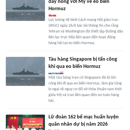
dây nóng với Mỹ về eo biển
Hormuz
Lực lượng Vệ binh Cách mạng Hồi giáo Iran
(IRGC) ngày 26/6 bác bỏ thông tin cho rằng
Tehran và Washington đã thiết lập đường dây
liên lạc trực tiếp liên quan đến hoạt động
hàng hải tại eo biển Hormuz.
Tàu hàng Singapore bị tấn công
khi qua eo biển Hormuz
Một tàu hàng treo cờ Singapore đã bị tấn
công khi đi qua eo biển Hormuz, làm gia tăng
lo ngại về nguy cơ đổ vỡ thỏa thuận tạm thời
giữa Mỹ và Iran liên quan đến an toàn hàng
hải.
Lữ đoàn 162 bế mạc huấn luyện
quân nhân dự bị năm 2026