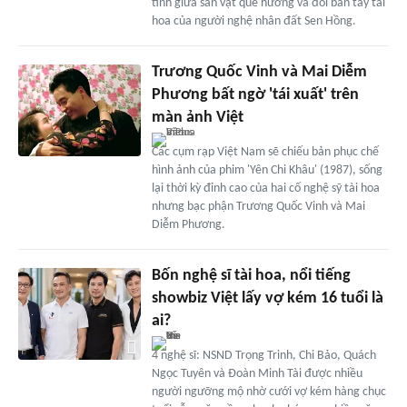
tinh giữa sản vật quê hương và đôi bàn tay tài
hoa của người nghệ nhân đất Sen Hồng.
Trương Quốc Vinh và Mai Diễm
Phương bất ngờ 'tái xuất' trên
màn ảnh Việt
Các cụm rạp Việt Nam sẽ chiếu bản phục chế
hình ảnh của phim 'Yên Chi Khâu' (1987), sống
lại thời kỳ đỉnh cao của hai cố nghệ sỹ tài hoa
nhưng bạc phận Trương Quốc Vinh và Mai
Diễm Phương.
Bốn nghệ sĩ tài hoa, nổi tiếng
showbiz Việt lấy vợ kém 16 tuổi là
ai?
4 nghệ sĩ: NSND Trọng Trinh, Chi Bảo, Quách
Ngọc Tuyên và Đoàn Minh Tài được nhiều
người ngưỡng mộ nhờ cưới vợ kém hàng chục