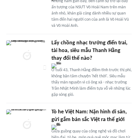
Những năm gần đây, bên cạnh sự trở lại đầy
ấn tượng của NSƯT Võ Hoài Nam trên màn
ảnh nhỏ, khán giả cũng dành nhiều sự quan
tâm đến hai người con của anh là Võ Hoài Vũ
và Võ Hoài Anh.
Lấy chồng nhạc trưởng điển trai,
tài hoa, siêu mẫu Thanh Hằng
thay đổi thế nào?
Ở tuổi 43, Thanh Hằng điềm tĩnh trước thị phi,
không bận tâm chuyện 'hết thời'. Siêu mẫu
thấy mãn nguyện vì có ông xã - nhạc trưởng
Trần Nhật Minh làm điểm tựa vỗ về những lúc
gặp sóng gió.
Tò he Việt Nam: Nặn hình di sản,
gửi gắm bản sắc Việt ra thế giới
Giữa guồng quay của công nghệ và đồ chơi
hiện đại, tò he, món quà quê mộc mạc làm từ