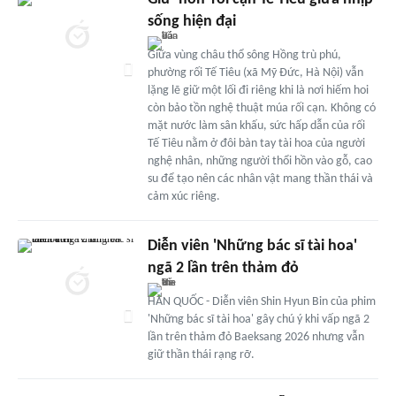
sống hiện đại
Giữa vùng châu thổ sông Hồng trù phú,
phường rối Tế Tiêu (xã Mỹ Đức, Hà Nội) vẫn
lặng lẽ giữ một lối đi riêng khi là nơi hiếm hoi
còn bảo tồn nghệ thuật múa rối cạn. Không có
mặt nước làm sân khấu, sức hấp dẫn của rối
Tế Tiêu nằm ở đôi bàn tay tài hoa của người
nghệ nhân, những người thổi hồn vào gỗ, cao
su để tạo nên các nhân vật mang thần thái và
cảm xúc riêng.
Diễn viên 'Những bác sĩ tài hoa'
ngã 2 lần trên thảm đỏ
HÀN QUỐC - Diễn viên Shin Hyun Bin của phim
'Những bác sĩ tài hoa' gây chú ý khi vấp ngã 2
lần trên thảm đỏ Baeksang 2026 nhưng vẫn
giữ thần thái rạng rỡ.