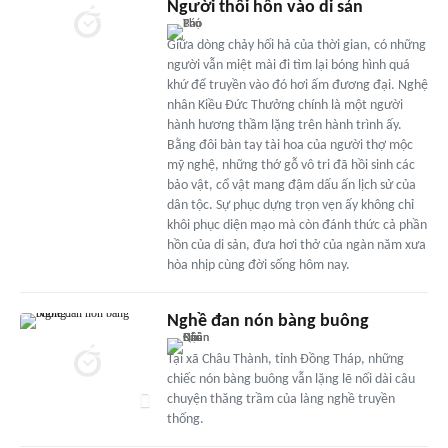
Người thổi hồn vào di sản
Giữa dòng chảy hối hả của thời gian, có những
người vẫn miệt mài đi tìm lại bóng hình quá
khứ để truyền vào đó hơi ấm đương đại. Nghệ
nhân Kiều Đức Thưởng chính là một người
hành hương thầm lặng trên hành trình ấy.
Bằng đôi bàn tay tài hoa của người thợ mộc
mỹ nghệ, những thớ gỗ vô tri đã hồi sinh các
bảo vật, cổ vật mang đậm dấu ấn lịch sử của
dân tộc. Sự phục dựng trọn vẹn ấy không chỉ
khôi phục diện mạo mà còn đánh thức cả phần
hồn của di sản, đưa hơi thở của ngàn năm xưa
hòa nhịp cùng đời sống hôm nay.
Nghề đan nón bàng buông
Tại xã Châu Thành, tỉnh Đồng Tháp, những
chiếc nón bàng buông vẫn lặng lẽ nối dài câu
chuyện thăng trầm của làng nghề truyền
thống.