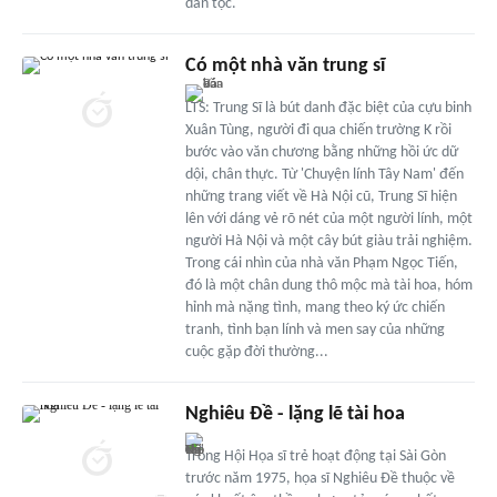
dân tộc.
Có một nhà văn trung sĩ
LTS: Trung Sĩ là bút danh đặc biệt của cựu binh
Xuân Tùng, người đi qua chiến trường K rồi
bước vào văn chương bằng những hồi ức dữ
dội, chân thực. Từ 'Chuyện lính Tây Nam' đến
những trang viết về Hà Nội cũ, Trung Sĩ hiện
lên với dáng vẻ rõ nét của một người lính, một
người Hà Nội và một cây bút giàu trải nghiệm.
Trong cái nhìn của nhà văn Phạm Ngọc Tiến,
đó là một chân dung thô mộc mà tài hoa, hóm
hỉnh mà nặng tình, mang theo ký ức chiến
tranh, tình bạn lính và men say của những
cuộc gặp đời thường...
Nghiêu Đề - lặng lẽ tài hoa
Trong Hội Họa sĩ trẻ hoạt động tại Sài Gòn
trước năm 1975, họa sĩ Nghiêu Đề thuộc về