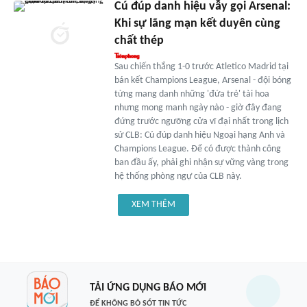
Cú đúp danh hiệu vẫy gọi Arsenal:
Khi sự lãng mạn kết duyên cùng
chất thép
Sau chiến thắng 1-0 trước Atletico Madrid tại
bán kết Champions League, Arsenal - đội bóng
từng mang danh những 'đứa trẻ' tài hoa
nhưng mong manh ngày nào - giờ đây đang
đứng trước ngưỡng cửa vĩ đại nhất trong lịch
sử CLB: Cú đúp danh hiệu Ngoại hạng Anh và
Champions League. Để có được thành công
ban đầu ấy, phải ghi nhận sự vững vàng trong
hệ thống phòng ngự của CLB này.
XEM THÊM
TẢI ỨNG DỤNG BÁO MỚI
ĐỂ KHÔNG BỎ SÓT TIN TỨC