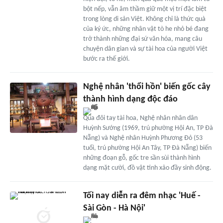
bột nếp, vẫn âm thầm giữ một vị trí đặc biệt
trong lòng di sản Việt. Không chỉ là thức quà
của ký ức, những nhân vật tò he nhỏ bé đang
trở thành những đại sứ văn hóa, mang câu
chuyện dân gian và sự tài hoa của người Việt
bước ra thế giới.
Nghệ nhân 'thổi hồn' biến gốc cây
thành hình dạng độc đáo
Qua đôi tay tài hoa, Nghệ nhân nhân dân
Huỳnh Sướng (1969, trú phường Hội An, TP Đà
Nẵng) và Nghệ nhân Huỳnh Phương Đỏ (53
tuổi, trú phường Hội An Tây, TP Đà Nẵng) biến
những đoạn gỗ, gốc tre sần sùi thành hình
dạng mặt cười, đồ vật tinh xảo đầy sinh động.
Tối nay diễn ra đêm nhạc 'Huế -
Sài Gòn - Hà Nội'